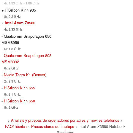
4x 1.33 GHz - 1.86 GHz
+ HiSilicon Kirin 935
8x 2.2 GHz
»
Intel Atom Z3580
4x 2.33 GHz
- Qualcomm Snapdragon 650
MSM8956
6x 1.8 GHz
-
Qualcomm Snapdragon 808
MSM8992
6x 2 GHz
-
Nvidia Tegra K1 (Denver)
2x 2.3 GHz
-
HiSilicon Kirin 655
8x 2.1 GHz
-
HiSilicon Kirin 650
8x 2 GHz
>
Análisis y pruebas de ordenadores portátiles y móviles teléfonos
>
FAQ/Técnica
>
Procesadores de Laptops
> Intel Atom Z3580 Notebook
Processor