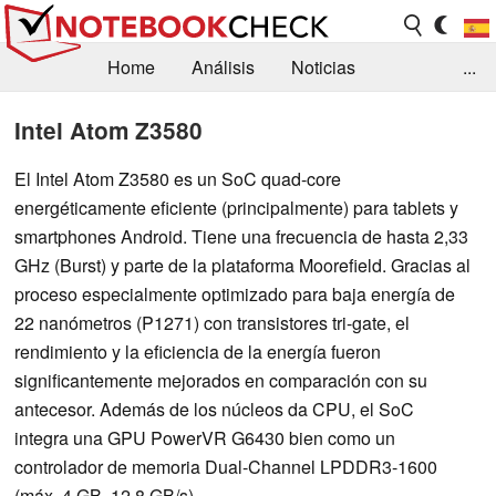
Home
Análisis
Noticias
...
FAQ/Técnica
Biblioteca
Intel Atom Z3580
Orientación para la Compra
Busca
El Intel Atom Z3580 es un SoC quad-core
energéticamente eficiente (principalmente) para tablets y
Contacto
smartphones Android. Tiene una frecuencia de hasta 2,33
GHz (Burst) y parte de la plataforma Moorefield. Gracias al
proceso especialmente optimizado para baja energía de
22 nanómetros (P1271) con transistores tri-gate, el
rendimiento y la eficiencia de la energía fueron
significantemente mejorados en comparación con su
antecesor. Además de los núcleos da CPU, el SoC
integra una GPU PowerVR G6430 bien como un
controlador de memoria Dual-Channel LPDDR3-1600
(máx. 4 GB, 12,8 GB/s).