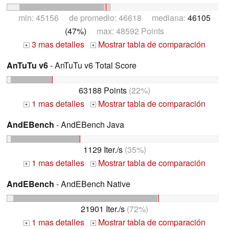
min: 45156 de promedio: 46618 mediana:
46105
(47%)
max: 48592 Points
3 mas detalles
Mostrar tabla de comparación
+
+
AnTuTu v6
- AnTuTu v6 Total Score
63188 Points
(22%)
1 mas detalles
Mostrar tabla de comparación
+
+
AndEBench
- AndEBench Java
1129 Iter./s
(35%)
1 mas detalles
Mostrar tabla de comparación
+
+
AndEBench
- AndEBench Native
21901 Iter./s
(72%)
1 mas detalles
Mostrar tabla de comparación
+
+