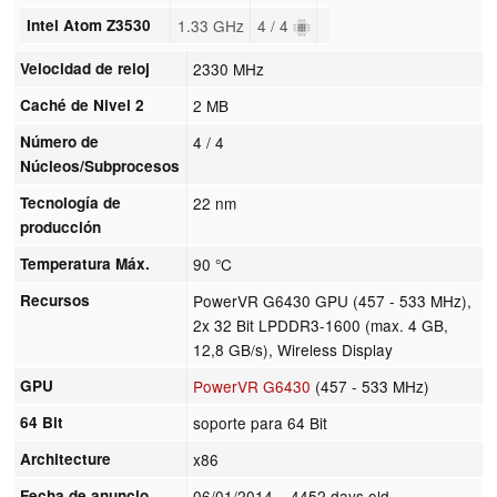
Intel Atom Z3530
1.33 GHz
4 / 4
Velocidad de reloj
2330 MHz
Caché de Nivel 2
2 MB
Número de
4 / 4
Núcleos/Subprocesos
Tecnología de
22 nm
producción
Temperatura Máx.
90 °C
Recursos
PowerVR G6430 GPU (457 - 533 MHz),
2x 32 Bit LPDDR3-1600 (max. 4 GB,
12,8 GB/s), Wireless Display
GPU
PowerVR G6430
(457 - 533 MHz)
64 Bit
soporte para 64 Bit
Architecture
x86
Fecha de anuncio
06/01/2014
= 4452 days old