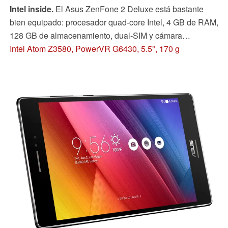
Intel inside.
El Asus ZenFone 2 Deluxe está bastante
bien equipado: procesador quad-core Intel, 4 GB de RAM,
128 GB de almacenamiento, dual-SIM y cámara
PixelMaster. ¿Ha creado el fabricante un paquete
Intel Atom Z3580, PowerVR G6430, 5.5", 170 g
convincente?