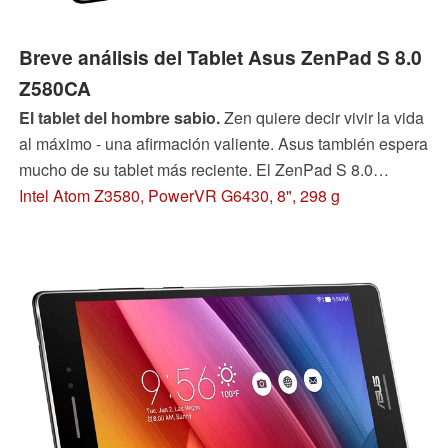
Breve análisis del Tablet Asus ZenPad S 8.0
Z580CA
El tablet del hombre sabio.
Zen quiere decir vivir la vida
al máximo - una afirmación valiente. Asus también espera
mucho de su tablet más reciente. El ZenPad S 8.0
debería ser el más delgado de su tipo y tiene 4 GB de
Intel Atom Z3580, PowerVR G6430, 8", 298 g
RAM. Asus menciona belleza, fuerza y lujo - a un precio
justo.