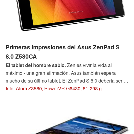
Primeras impresiones del Asus ZenPad S
8.0 Z580CA
El tablet del hombre sabio.
Zen es vivir la vida al
máximo - una gran afirmación. Asus también espera
mucho de su último tablet. El ZenPad S 8.0 debería ser el
más delgado de su especie y cuenta con una gran
Intel Atom Z3580, PowerVR G6430, 8", 298 g
capacidad RAM de 4 GB. Asus menciona belleza, fuerza
y lujo. Aquí un primer breve análisis.