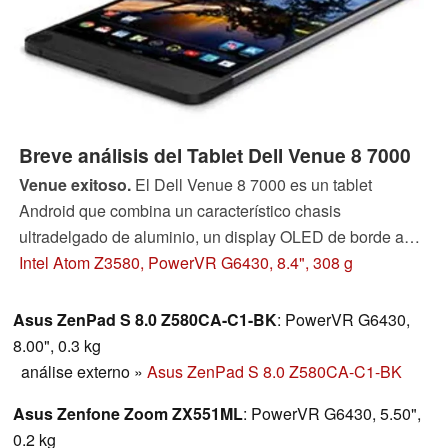
Breve análisis del Tablet Dell Venue 8 7000
Venue exitoso.
El Dell Venue 8 7000 es un tablet
Android que combina un característico chasis
ultradelgado de aluminio, un display OLED de borde a
borde de 8.4" y un procesador Intel Atom de la
Intel Atom Z3580, PowerVR G6430, 8.4", 308 g
generación actual en un paquete muy definido. También
es el primer tablet que ofrece la Intel RealSense
Asus ZenPad S 8.0 Z580CA-C1-BK
: PowerVR G6430,
Snapshot Depth Camera. En nuestro análissi exhaustivo
8.00", 0.3 kg
intentaremos determinar si es uno de esos raros casos en
análise externo
»
Asus ZenPad S 8.0 Z580CA-C1-BK
los que estilo y sustancia van de la mano.
Asus Zenfone Zoom ZX551ML
: PowerVR G6430, 5.50",
0.2 kg