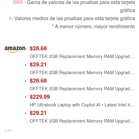
- Gama de valores de las pruebas para esta tarjeta
gráfica
- Valores medios de las pruebas para esta tarjeta gráfica
* A menor número, mayor rendimiento
$28.68
OFFTEK 2GB Replacement Memory RAM Upgrade for Acer Aspire One D255 (Intel Atom N450) (DDR2) (DDR2-6400) Laptop Memory
$29.21
OFFTEK 2GB Replacement Memory RAM Upgrade for Acer Aspire One D260 (DDR2) (Intel Atom N450) (DDR2-5300) Laptop Memory
$28.68
OFFTEK 2GB Replacement Memory RAM Upgrade for Acer Aspire One Happy (Intel Atom N450) (DDR2) (DDR2-6400) Laptop Memory
$229.99
HP Ultrabook Laptop with Copilot AI • Latest Intel 4-Core N150 CPU • Microsoft Office 365 Included • 128GB SSD + 1TB Cloud Storage • Windows 11 • Thin & Portable
$29.21
OFFTEK 2GB Replacement Memory RAM Upgrade for Acer Aspire One D255 (Intel Atom N450) (DDR2) (DDR2-5300) Laptop Memory
v1.35