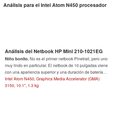
Análisis para el Intel Atom N450 procesador
Análisis del Netbook HP Mini 210-1021EG
Niño bonito.
No es el primer netbook Pinetrail, pero uno
muy lindo en particular. El netbook de 10 pulgadas viene
con una apariencia superior y una duración de batería
prolongada en uno. Aprenderá en el análisis completo si
Intel Atom N450, Graphics Media Accelerator (GMA)
el Mini Bordeaux-rojoMini nos pone con el ánimo del
3150, 10.1", 1.3 kg
Champagne.