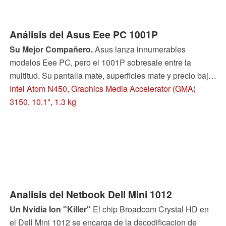
Análisis del Asus Eee PC 1001P
Su Mejor Compañero.
Asus lanza innumerables
modelos Eee PC, pero el 1001P sobresale entre la
multitud. Su pantalla mate, superficies mate y precio bajo
de €249 es suficiente para hacer llorar a la competencia.
Intel Atom N450, Graphics Media Accelerator (GMA)
El netbook utiliza la última plataforma Pine Trail, y sólo se
3150, 10.1", 1.3 kg
ejecuta y se ejecuta. Con tan bajo consumo de energía y
nuevamente bajas temperaturas, muestra lo que el
chipset d de Intel es capaz de hacer. Lea más para
descubrir si realmente esta es la última palabra en
netbooks.
Analisis del Netbook Dell Mini 1012
Un Nvidia Ion "Killer"
El chip Broadcom Crystal HD en
el Dell Mini 1012 se encarga de la decodificacion de