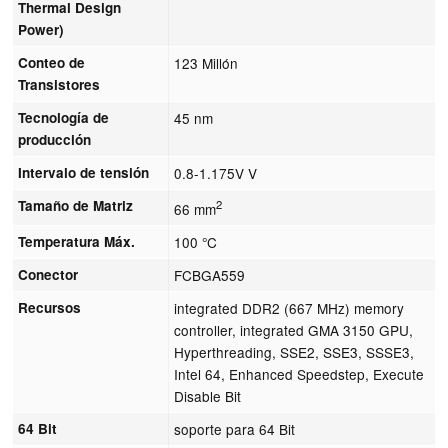
Thermal Design
Power)
Conteo de
123 Millón
Transistores
Tecnología de
45 nm
producción
Intervalo de tensión
0.8-1.175V V
Tamaño de Matriz
2
66 mm
Temperatura Máx.
100 °C
Conector
FCBGA559
Recursos
integrated DDR2 (667 MHz) memory
controller, integrated GMA 3150 GPU,
Hyperthreading, SSE2, SSE3, SSSE3,
Intel 64, Enhanced Speedstep, Execute
Disable Bit
64 Bit
soporte para 64 Bit