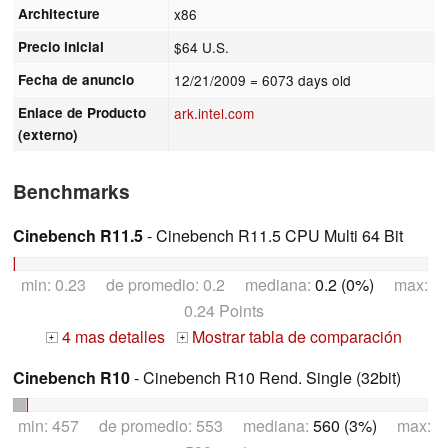
Architecture
x86
Precio inicial
$64 U.S.
Fecha de anuncio
12/21/2009
= 6073 days old
Enlace de Producto
ark.intel.com
(externo)
Benchmarks
Cinebench R11.5
- Cinebench R11.5 CPU Multi 64 Bit
min: 0.23 de promedio: 0.2 mediana:
0.2 (0%)
max:
0.24 Points
4 mas detalles
Mostrar tabla de comparación
+
+
Cinebench R10
- Cinebench R10 Rend. Single (32bit)
min: 457 de promedio: 553 mediana:
560 (3%)
max: