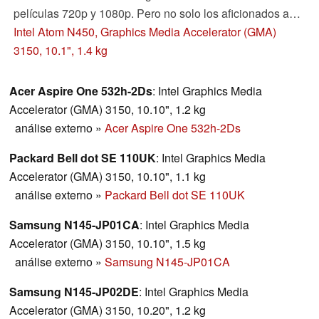
películas 720p y 1080p. Pero no solo los aficionados a
los juegos disfrutarán de la resolución HD de 1366x768
Intel Atom N450, Graphics Media Accelerator (GMA)
pixeles.
3150, 10.1", 1.4 kg
Acer Aspire One 532h-2Ds
: Intel Graphics Media
Accelerator (GMA) 3150, 10.10", 1.2 kg
análise externo
»
Acer Aspire One 532h-2Ds
Packard Bell dot SE 110UK
: Intel Graphics Media
Accelerator (GMA) 3150, 10.10", 1.1 kg
análise externo
»
Packard Bell dot SE 110UK
Samsung N145-JP01CA
: Intel Graphics Media
Accelerator (GMA) 3150, 10.10", 1.5 kg
análise externo
»
Samsung N145-JP01CA
Samsung N145-JP02DE
: Intel Graphics Media
Accelerator (GMA) 3150, 10.20", 1.2 kg