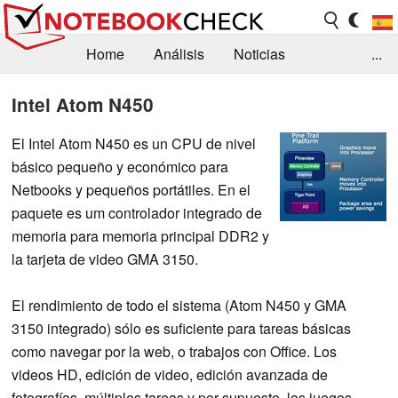
Home
Análisis
Noticias
...
FAQ/Técnica
Biblioteca
Intel Atom N450
Orientación para la Compra
Busca
El Intel Atom N450 es un CPU de nivel
básico pequeño y económico para
Contacto
Netbooks y pequeños portátiles. En el
paquete es um controlador integrado de
memoria para memoria principal DDR2 y
la tarjeta de video GMA 3150.
El rendimiento de todo el sistema (Atom N450 y GMA
3150 integrado) sólo es suficiente para tareas básicas
como navegar por la web, o trabajos con Office. Los
videos HD, edición de video, edición avanzada de
fotografías, múltiples tareas y por supuesto, los juegos,