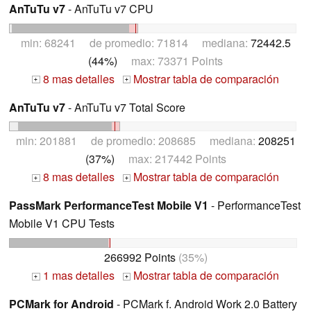
AnTuTu v7
- AnTuTu v7 CPU
min: 68241 de promedio: 71814 mediana:
72442.5
(44%)
max: 73371 Points
8 mas detalles
Mostrar tabla de comparación
+
+
AnTuTu v7
- AnTuTu v7 Total Score
min: 201881 de promedio: 208685 mediana:
208251
(37%)
max: 217442 Points
8 mas detalles
Mostrar tabla de comparación
+
+
PassMark PerformanceTest Mobile V1
- PerformanceTest
Mobile V1 CPU Tests
266992 Points
(35%)
1 mas detalles
Mostrar tabla de comparación
+
+
PCMark for Android
- PCMark f. Android Work 2.0 Battery