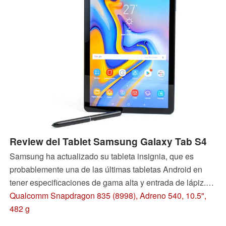
Review del Tablet Samsung Galaxy Tab S4
Samsung ha actualizado su tableta insignia, que es
probablemente una de las últimas tabletas Android en
tener especificaciones de gama alta y entrada de lápiz.
Sin embargo, la Tab Galaxy Tab S4 tiene algunas
Qualcomm Snapdragon 835 (8998), Adreno 540, 10.5",
deficiencias. Descubra en qué áreas la Tab S4 se queda
482 g
corta y para quién vale la pena comprarla en esta revisión