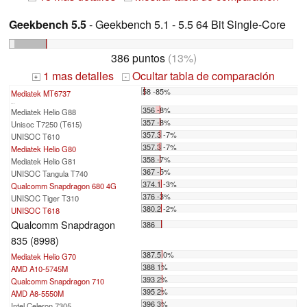
Geekbench 5.5
- Geekbench 5.1 - 5.5 64 Bit Single-Core
386 puntos
(13%)
1 mas detalles
Ocultar tabla de comparación
+
-
58 -85%
Mediatek MT6737
...
356 -8%
Mediatek Helio G88
357 -8%
Unisoc T7250 (T615)
357.3 -7%
UNISOC T610
357.3 -7%
Mediatek Helio G80
358 -7%
Mediatek Helio G81
367 -5%
UNISOC Tangula T740
374.1 -3%
Qualcomm Snapdragon 680 4G
376 -3%
UNISOC Tiger T310
380.2 -2%
UNISOC T618
Qualcomm Snapdragon
386
835 (8998)
387.5 0%
Mediatek Helio G70
388 1%
AMD A10-5745M
393 2%
Qualcomm Snapdragon 710
395 2%
AMD A8-5550M
396 3%
Intel Celeron 7305