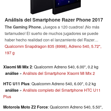
Análisis del Smartphone Razer Phone 2017
The Gaming Phone.
¡Juegos a 120 cuadros! ¡No más
tartamudeo! El sueño de muchos jugadores se puede
haber hecho realidad con el lanzamiento del Razer
Phone 2017. Nuestro análisis revelará si este teléfono
Qualcomm Snapdragon 835 (8998), Adreno 540, 5.72",
inteligente está hecho solo con los jugadores en mente y
197 g
cómo funciona en los escenarios de la vida real.
Xiaomi Mi Mix 2
: Qualcomm Adreno 540, 6.00", 0.2 kg
análise
»
Análisis del Smartphone Xiaomi Mi Mix 2
HTC U11 Plus
: Qualcomm Adreno 540, 6.00", 0.2 kg
análise
»
Análisis completo del Smartphone HTC U11
Plus
Motorola Moto Z2 Force
: Qualcomm Adreno 540, 5.50",