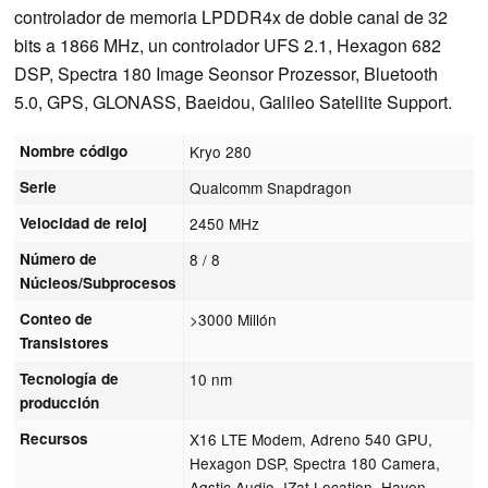
controlador de memoria LPDDR4x de doble canal de 32
bits a 1866 MHz, un controlador UFS 2.1, Hexagon 682
DSP, Spectra 180 Image Seonsor Prozessor, Bluetooth
5.0, GPS, GLONASS, Baeidou, Galileo Satellite Support.
Nombre código
Kryo 280
Serie
Qualcomm Snapdragon
Velocidad de reloj
2450 MHz
Número de
8 / 8
Núcleos/Subprocesos
Conteo de
>3000 Millón
Transistores
Tecnología de
10 nm
producción
Recursos
X16 LTE Modem, Adreno 540 GPU,
Hexagon DSP, Spectra 180 Camera,
Aqstic Audio, IZat Location, Haven