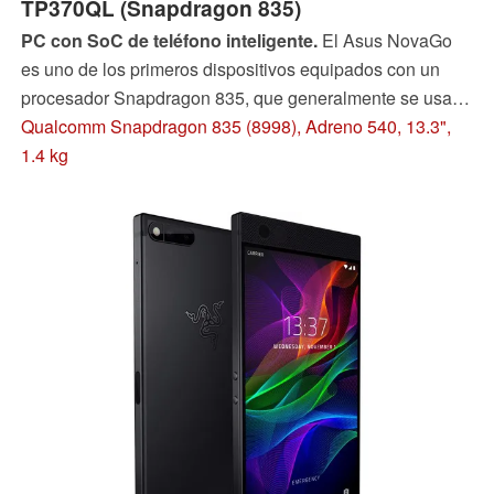
TP370QL (Snapdragon 835)
PC con SoC de teléfono inteligente.
El Asus NovaGo
es uno de los primeros dispositivos equipados con un
procesador Snapdragon 835, que generalmente se usa
para teléfonos inteligentes y tabletas. Tenemos en
Qualcomm Snapdragon 835 (8998), Adreno 540, 13.3",
nuestras manos una muestra de pre-producción y
1.4 kg
probamos cómo el convertible compacto maneja
Windows y las tareas diarias.