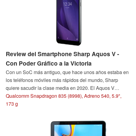
Review del Smartphone Sharp Aquos V -
Con Poder Gráfico a la Victoria
Con un SoC más antiguo, que hace unos años estaba en
los teléfonos móviles más rápidos del mundo, Sharp
quiere sacudir la clase media en 2020. El Aquos V
también ofrece una cámara dual y una memoria rápida.
Qualcomm Snapdragon 835 (8998), Adreno 540, 5.9",
Esto aumenta las expectativas, lo que comprobaremos en
173 g
la review.