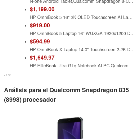
N-one Android Tablet,Qualcomm Snapdragon 8-Core 20GB 128GB 12 inch FHD Screen, Android 14 Tablets 4G LTE SIM Cellular 2.4&5GHz WiFi 9200mAh 18W Fast Charger GPS for Work Study and Business
$1,199.00
HP OmniBook 5 16" 2K OLED Touchscreen AI Laptop, Qualcomm Snapdragon X Plus, 32GB LPDDR5X, 2TB Storage (1TB SSD+1TB Docking Station), Backlit Keyboard, Wi-Fi 6E, Copilot+ PC, Windows 11, Silver
$919.00
HP OmniBook 5 Laptop 16” WUXGA 1920x1200 Display TS,Qualcomm Snapdragon X Plus X1P-42-100,8core,Adreno Graphics,32GB LPDDR5,512GB SSD,Backlit KB,WiFi 6E,Bluetooth 5.3,1080p+IR Camera, Windows 11 Pro
$594.99
HP OmniBook X Laptop 14.0" Touchscreen 2.2K Display (Qualcomm Snapdragon X Plus X1P-42-100, 16GB LPDDR5X, 512GB SSD, Qualcomm Adreno, Backlit KB, WiFi 6E, Webcam, Bluetooth 5.3, Win 11 Home)
$1,649.97
HP EliteBook Ultra G1q Notebook AI PC Qualcomm Snapdragon 16GB RAM 512GB SSD Qualcomm Adreno GPU Atmosphere Blue - Snapdragon X Elite X1E-78-100 (Up to 3.4 GHz, 12 cores) - 2.2K (2240 x 1400) - Integr
v1.35
Análisis para el Qualcomm Snapdragon 835
(8998) procesador