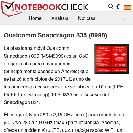
Home
Análisis
Noticias
...
FAQ/Técnica
Biblioteca
Qualcomm Snapdragon 835 (8998)
Orientación para la Compra
Busca
La plataforma móvil Qualcomm
Snapdragon 835 (MSM8998) es un SoC
Contacto
de gama alta para smartphones
(principalmente basado en Android) que
se lanzó a principios de 2017.. Es uno de
los primeros procesadores que se fabrica en 10 nm (LPE
FinFET en Samsung). El SD835 es el sucesor del
Snapdragon 821.
Él integra 4 Kryo 280 a 2,45 GHz (máx.) para rendimiento
y 4 Kryo 280 a 1,9 GHz (máx.) para eficiencia. Además,
ofrece un módem X16 LTE, 802.11a/b/g/n/ac/ad WiFi, un