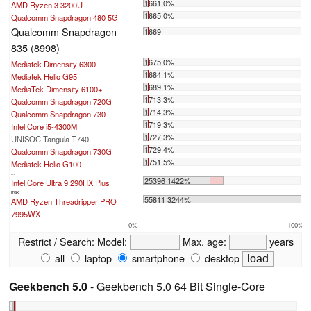
1661 0%
AMD Ryzen 3 3200U
1665 0%
Qualcomm Snapdragon 480 5G
Qualcomm Snapdragon
1669
835 (8998)
1675 0%
Mediatek Dimensity 6300
1684 1%
Mediatek Helio G95
1689 1%
MediaTek Dimensity 6100+
1713 3%
Qualcomm Snapdragon 720G
1714 3%
Qualcomm Snapdragon 730
1719 3%
Intel Core i5-4300M
1727 3%
UNISOC Tangula T740
1729 4%
Qualcomm Snapdragon 730G
1751 5%
Mediatek Helio G100
...
25396 1422%
Intel Core Ultra 9 290HX Plus
max:
55811 3244%
AMD Ryzen Threadripper PRO
7995WX
0%
100%
Restrict / Search:
Model:
Max. age:
years
all
laptop
smartphone
desktop
Geekbench 5.0
- Geekbench 5.0 64 Bit Single-Core