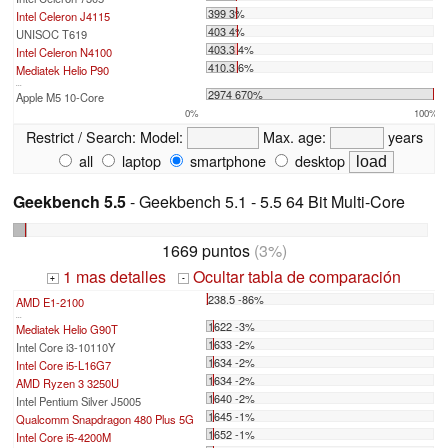
399 3%
Intel Celeron J4115
403 4%
UNISOC T619
403.3 4%
Intel Celeron N4100
410.3 6%
Mediatek Helio P90
...
2974 670%
Apple M5 10-Core
0%
100%
Restrict / Search:
Model:
Max. age:
years
all
laptop
smartphone
desktop
Geekbench 5.5
- Geekbench 5.1 - 5.5 64 Bit Multi-Core
1669 puntos
(3%)
1 mas detalles
Ocultar tabla de comparación
+
-
238.5 -86%
AMD E1-2100
...
1622 -3%
Mediatek Helio G90T
1633 -2%
Intel Core i3-10110Y
1634 -2%
Intel Core i5-L16G7
1634 -2%
AMD Ryzen 3 3250U
1640 -2%
Intel Pentium Silver J5005
1645 -1%
Qualcomm Snapdragon 480 Plus 5G
1652 -1%
Intel Core i5-4200M