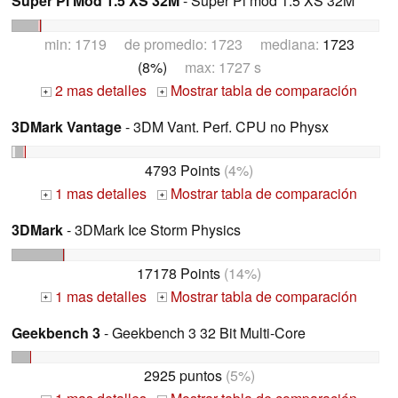
Super Pi Mod 1.5 XS 32M
- Super Pi mod 1.5 XS 32M *
min: 1719 de promedio: 1723 mediana:
1723
(8%)
max: 1727 s
2 mas detalles
Mostrar tabla de comparación
+
+
3DMark Vantage
- 3DM Vant. Perf. CPU no Physx
4793 Points
(4%)
1 mas detalles
Mostrar tabla de comparación
+
+
3DMark
- 3DMark Ice Storm Physics
17178 Points
(14%)
1 mas detalles
Mostrar tabla de comparación
+
+
Geekbench 3
- Geekbench 3 32 Bit Multi-Core
2925 puntos
(5%)