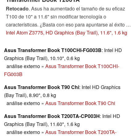
Retocado
. Asus ha aumentado el tamaño de su eficaz
T100 de 10" a 11.6" sin modificar tecnología o
características. ¿Basta con eso para apuntarse al éxito de
su pequeñoTransformer?
Intel Atom Z3775, HD Graphics (Bay Trail), 11.6", 1.6 kg
Asus Transformer Book T100CHI-FG003B
: Intel HD
Graphics (Bay Trail), 10.10", 0.6 kg
análise externo
»
Asus Transformer Book T100CHI-
FG003B
Asus Transformer Book T90 Chi
: Intel HD Graphics
(Bay Trail), 8.90", 0.8 kg
análise externo
»
Asus Transformer Book T90 Chi
Asus Transformer Book T200TA-CP003H
: Intel HD
Graphics (Bay Trail), 11.60", 1.6 kg
análise externo
»
Asus Transformer Book T200TA-