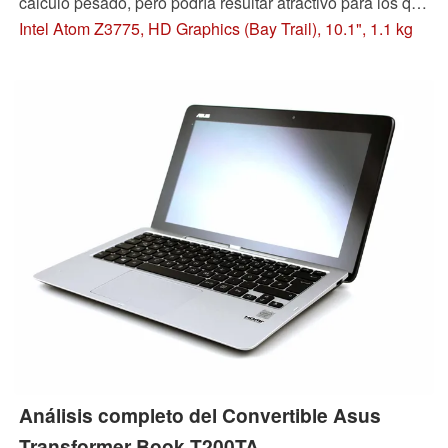
cálculo pesado, pero podría resultar atractivo para los que
estén buscando un 2-en-1 asequible. ¿Puede hacer olas
Intel Atom Z3775, HD Graphics (Bay Trail), 10.1", 1.1 kg
esta alternativa de gama baja a la línea Microsoft
Surface?
Análisis completo del Convertible Asus
Transformer Book T200TA