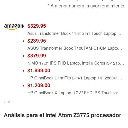
* A menor número, mayor rendimiento
$329.95
Asus Transformer Book 11.6" 2In1 Touch Laptop Intel Atom Z3775 2GB RAM 64GB eMMC
$239.95
ASUS Transformer Book T100TAM-C1-GM Laptop (Windows 8, Intel Bay Trail-T Z3775 Quad-Core 1.46 GHz, 10.1" LED-lit Screen, Storage: 64 GB, RAM: 2 GB) Grey Metal
$379.99
NIMO 17.3" IPS FHD Laptop, Intel 6 Cores i3-1215U (Up to 4.4GHz, Beat Ryzen 5 7520U) 8GB RAM 256GB SSD Computer with 65W Type C Backlit KB Fingerprint Wi-Fi 6, for School and Business
$1,899.00
HP OmniBook Ultra Flip 2-in-1 Laptop 14” 2880x1800 OLED Touchscreen, Intel Core Ultra 7 258V, Intel Arc Graphics, 32GB LPDDR5, 2TB SSD, Backlit KB, Pen, Wi-Fi7, 9MP IR AI Camera, Windows 11 Pro
$1,209.00
HP OmniBook X Laptop, 17.3" FHD IPS Touchscreen, Intel Ultra 7 256V 8-Core, Intel Arc Graphics 140V, 16GB LPDDR5 1TB SSD, Backlit Keyboard, Thunderbolt 4, Wi-Fi 7, 5MP + IR Camera, Win11 Home
v1.35
Análisis para el Intel Atom Z3775 procesador