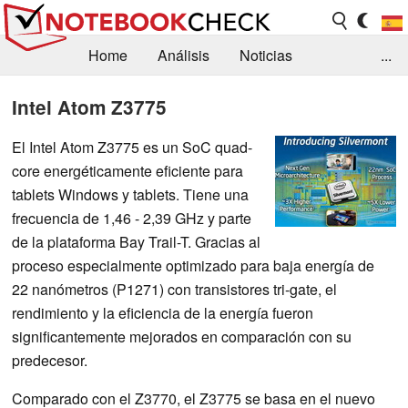
Home
Análisis
Noticias
...
FAQ/Técnica
Biblioteca
Intel Atom Z3775
Orientación para la Compra
Busca
El Intel Atom Z3775 es un SoC quad-
core energéticamente eficiente para
Contacto
tablets Windows y tablets. Tiene una
frecuencia de 1,46 - 2,39 GHz y parte
de la plataforma Bay Trail-T. Gracias al
proceso especialmente optimizado para baja energía de
22 nanómetros (P1271) con transistores tri-gate, el
rendimiento y la eficiencia de la energía fueron
significantemente mejorados en comparación con su
predecesor.
Comparado con el Z3770, el Z3775 se basa en el nuevo