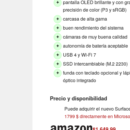
pantalla OLED brillante y con gr
+
precisión de color (P3 y sRGB)
carcasa de alta gama
+
buen rendimiento del sistema
+
cámaras de muy buena calidad
+
autonomía de batería aceptable
+
USB 4 y Wi-Fi 7
+
SSD intercambiable (M.2 2230)
+
funda con teclado opcional y láp
+
óptico integrado
Precio y disponibilidad
Puede adquirir el nuevo Surfac
1799 $ directamente en Microso
$1,649.99