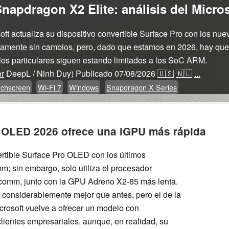
 Snapdragon X2 Elite: análisis del Micr
oft actualiza su dispositivo convertible Surface Pro con los 
camente sin cambios, pero, dado que estamos en 2026, hay que 
 los particulares siguen estando limitados a los SoC ARM.
or
DeepL / Ninh Duy)
Publicado
07/08/2026
🇺🇸
🇳🇱
...
chscreen
Wi-Fi 7
Windows
Snapdragon X Series
o OLED 2026 ofrece una iGPU más rápida
vertible Surface Pro OLED con los últimos
 sin embargo, solo utiliza el procesador
comm, junto con la GPU Adreno X2-85 más lenta.
 considerablemente mejor que antes, pero el de la
rosoft vuelve a ofrecer un modelo con
lientes empresariales, aunque, en realidad, su