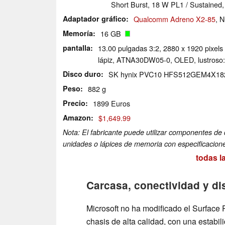
Short Burst, 18 W PL1 / Sustained,
Adaptador gráfico
Qualcomm Adreno X2-85
, 
Memoría
16 GB
pantalla
13.00 pulgadas 3:2, 2880 x 1920 pixels 
lápiz, ATNA30DW05-0, OLED, lustroso:
Disco duro
SK hynix PVC10 HFS512GEM4X18
Peso
882 g
Precio
1899 Euros
Amazon
$1,649.99
Nota: El fabricante puede utilizar componentes de 
unidades o lápices de memoria con especificacione
todas l
Carcasa, conectividad y di
Microsoft no ha modificado el Surface 
chasis de alta calidad, con una estabil