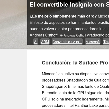
El convertible insignia con
¿Es mejor o simplemente más caro?
Micros
El resto de aspectos se han mantenido prácti
pueden volver a optar por procesadores Intel,
Andreas Osthoff
(
traducido p
,
👁
Andreas Osthoff
AI
ARM
Convertible / 2-in-1
Microsoft
Tou
Conclusión: la Surface Pr
Microsoft actualiza su dispositivo con
procesadores Snapdragon de Qualcomm;
Snapdragon X Elite más lento de Qual
El rendimiento de la GPU sigue siendo
CPU solo ha mejorado ligeramente. Mic
procesadores Intel Panther Lake para c