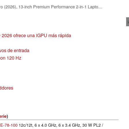
Microsoft Surface Pro (2026), 13-inch Premium Performance 2-in-1 Laptop, Snapdragon X2 Elite Processor, Touchscreen OLED Display, 16GB RAM, 1TB SSD Storage, Windows 11 Copilot+ PC Built for AI, Black
D 2026 ofrece una iGPU más rápida
ivos de entrada
con 120 Hz
idores
erie
)
2E-78-100
12c/12t, 6 x 4.0 GHz, 6 x 3.4 GHz, 30 W PL2 /