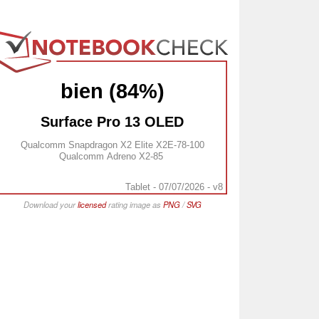
bien (84%)
Surface Pro 13 OLED
Qualcomm Snapdragon X2 Elite X2E-78-100
Qualcomm Adreno X2-85
Tablet - 07/07/2026 - v8
Download your
licensed
rating image as
PNG
/
SVG