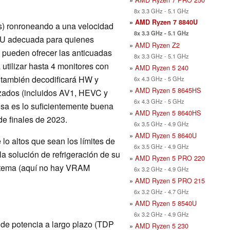
8x 3.3 GHz - 5.1 GHz
»
AMD Ryzen 7 8840U
s) ronroneando a una velocidad
8x 3.3 GHz - 5.1 GHz
PU adecuada para quienes
»
AMD Ryzen Z2
 pueden ofrecer las anticuadas
8x 3.3 GHz - 5.1 GHz
 utilizar hasta 4 monitores con
»
AMD Ryzen 5 240
 también decodificará HW y
6x 4.3 GHz - 5 GHz
»
AMD Ryzen 5 8645HS
izados (incluidos AV1, HEVC y
6x 4.3 GHz - 5 GHz
osa es lo suficientemente buena
»
AMD Ryzen 5 8640HS
de finales de 2023.
6x 3.5 GHz - 4.9 GHz
»
AMD Ryzen 5 8640U
lo altos que sean los límites de
6x 3.5 GHz - 4.9 GHz
a solución de refrigeración de su
»
AMD Ryzen 5 PRO 220
istema (aquí no hay VRAM
6x 3.2 GHz - 4.9 GHz
»
AMD Ryzen 5 PRO 215
6x 3.2 GHz - 4.7 GHz
»
AMD Ryzen 5 8540U
6x 3.2 GHz - 4.9 GHz
e de potencia a largo plazo (TDP
»
AMD Ryzen 5 230