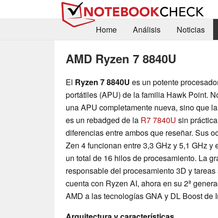
Home
Análisis
Noticias
AMD Ryzen 7 8840U
El
Ryzen 7 8840U
es un potente procesado
portátiles (APU) de la familia Hawk Point. No
una APU completamente nueva, sino que l
es un rebadged de la
R7 7840U
sin práctic
diferencias entre ambos que reseñar. Sus o
Zen 4 funcionan entre 3,3 GHz y 5,1 GHz y 
un total de 16 hilos de procesamiento. La g
responsable del procesamiento 3D y tareas 
cuenta con Ryzen AI, ahora en su 2ª genera
AMD a las tecnologías GNA y DL Boost de In
Arquitectura y características