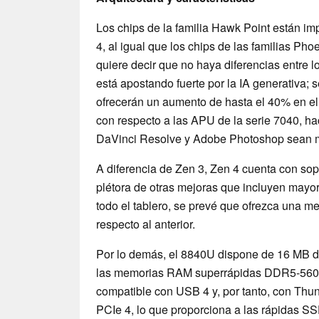
Los chips de la familia Hawk Point están im
4, al igual que los chips de las familias P
quiere decir que no haya diferencias entre 
está apostando fuerte por la IA generativa; 
ofrecerán un aumento de hasta el 40% en el 
con respecto a las APU de la serie 7040, h
DaVinci Resolve y Adobe Photoshop sean m
A diferencia de Zen 3, Zen 4 cuenta con so
plétora de otras mejoras que incluyen mayor
todo el tablero, se prevé que ofrezca una me
respecto al anterior.
Por lo demás, el 8840U dispone de 16 MB d
las memorias RAM superrápidas DDR5-560
compatible con USB 4 y, por tanto, con Thun
PCIe 4, lo que proporciona a las rápidas 