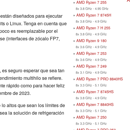
»
AMD Ryzen 7 255
8x 3.8 GHz - 4.95 GHz
»
AMD Ryzen 7 8745H
 están diseñados para ejecutar
8x 3.8 GHz - 4.9 GHz
ts o Linux. Tenga en cuenta que
»
AMD Ryzen 7 H 255
poco es reemplazable por el
8x 3.8 GHz - 4.9 GHz
ase (interfaces de zócalo FP7,
»
AMD Ryzen 9 180
8x 3.6 GHz - 4.9 GHz
»
AMD Ryzen 7 253
8x 3.6 GHz - 4.9 GHz
»
AMD Ryzen 7 249
, es seguro esperar que sea tan
8x 3.1 GHz - 4.9 GHz
endimiento multihilo se refiere.
»
AMD Ryzen 7 PRO 8840HS
ente rápido como para hacer feliz
8x 3.3 GHz - 5.1 GHz
»
AMD Ryzen 7 8745HS
iembre de 2023.
8x 3.8 GHz - 4.9 GHz
»
AMD Ryzen 7 8840HS
lo altos que sean los límites de
8x 3.3 GHz - 5.1 GHz
ea la solución de refrigeración
»
AMD Ryzen 7 250
8x 3.3 GHz - 5.1 GHz
»
AMD Ryzen 7 PRO 250