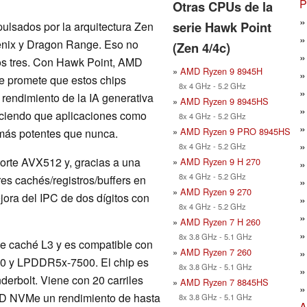
P
Otras CPUs de la
serie Hawk Point
pulsados por la arquitectura Zen
hoenix y Dragon Range. Eso no
(Zen 4/4c)
los tres. Con Hawk Point, AMD
»
AMD Ryzen 9 8945H
se promete que estos chips
8x 4 GHz - 5.2 GHz
rendimiento de la IA generativa
»
AMD Ryzen 9 8945HS
aciendo que aplicaciones como
8x 4 GHz - 5.2 GHz
»
AMD Ryzen 9 PRO 8945HS
ás potentes que nunca.
8x 4 GHz - 5.2 GHz
porte AVX512 y, gracias a una
»
AMD Ryzen 9 H 270
8x 4 GHz - 5.2 GHz
es cachés/registros/buffers en
»
AMD Ryzen 9 270
jora del IPC de dos dígitos con
8x 4 GHz - 5.2 GHz
»
AMD Ryzen 7 H 260
8x 3.8 GHz - 5.1 GHz
e caché L3 y es compatible con
»
AMD Ryzen 7 260
0 y LPDDR5x-7500. El chip es
8x 3.8 GHz - 5.1 GHz
derbolt. Viene con 20 carriles
»
AMD Ryzen 7 8845HS
SSD NVMe un rendimiento de hasta
8x 3.8 GHz - 5.1 GHz
A