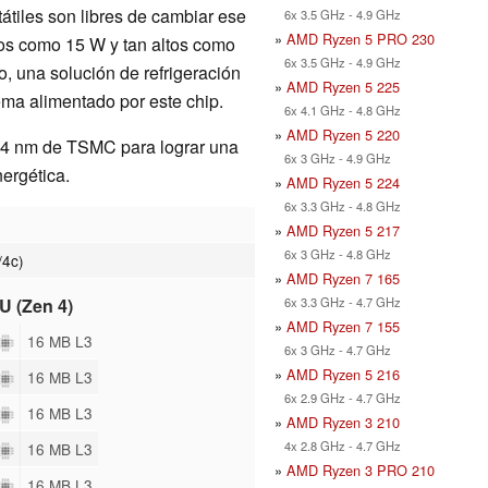
tátiles son libres de cambiar ese
6x 3.5 GHz - 4.9 GHz
»
AMD Ryzen 5 PRO 230
ajos como 15 W y tan altos como
6x 3.5 GHz - 4.9 GHz
 una solución de refrigeración
»
AMD Ryzen 5 225
ema alimentado por este chip.
6x 4.1 GHz - 4.8 GHz
»
AMD Ryzen 5 220
e 4 nm de TSMC para lograr una
6x 3 GHz - 4.9 GHz
nergética.
»
AMD Ryzen 5 224
6x 3.3 GHz - 4.8 GHz
»
AMD Ryzen 5 217
6x 3 GHz - 4.8 GHz
/4c)
»
AMD Ryzen 7 165
U (Zen 4)
6x 3.3 GHz - 4.7 GHz
»
AMD Ryzen 7 155
16 MB L3
6x 3 GHz - 4.7 GHz
»
AMD Ryzen 5 216
16 MB L3
6x 2.9 GHz - 4.7 GHz
16 MB L3
»
AMD Ryzen 3 210
4x 2.8 GHz - 4.7 GHz
16 MB L3
»
AMD Ryzen 3 PRO 210
16 MB L3