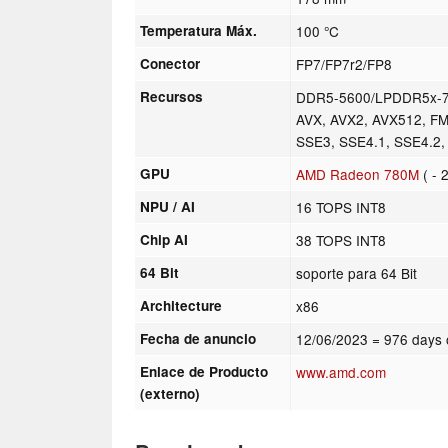
Temperatura Máx.
100 °C
Conector
FP7/FP7r2/FP8
Recursos
DDR5-5600/LPDDR5x-75
AVX, AVX2, AVX512, FM
SSE3, SSE4.1, SSE4.2
GPU
AMD Radeon 780M
( - 
NPU / AI
16 TOPS INT8
Chip AI
38 TOPS INT8
64 Bit
soporte para 64 Bit
Architecture
x86
Fecha de anuncio
12/06/2023
= 976 days 
Enlace de Producto
www.amd.com
(externo)