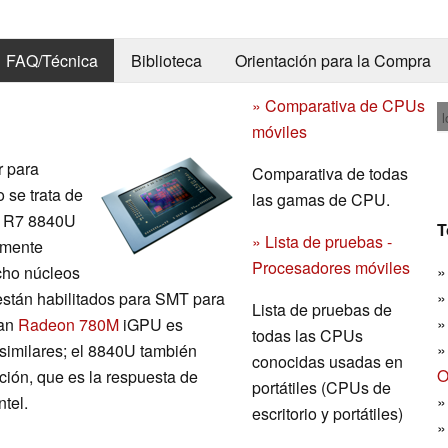
FAQ/Técnica
Biblioteca
Orientación para la Compra
» Comparativa de CPUs
l
móviles
r para
Comparativa de todas
 se trata de
las gamas de CPU.
a R7 8840U
T
» Lista de pruebas -
amente
Procesadores móviles
cho núcleos
están habilitados para SMT para
Lista de pruebas de
ran
Radeon 780M
iGPU es
todas las CPUs
similares; el 8840U también
conocidas usadas en
O
ción, que es la respuesta de
portátiles (CPUs de
tel.
escritorio y portátiles)