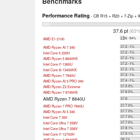
Benchmarks
Performance Rating
- CB R15 + R20 + 7-Zip +
37.6 pt
(63%
2.26 -94%
AMD E1-2100
...
37.2 -1%
AMD Ryzen AI 7 345
37.2 -1%
Intel Core 5 220H
37.2 -1%
AMD Ryzen 5 8640HS
37.2 -1%
Intel Core i7-1365U
37.2 -1%
Intel Core i5-13450HX
37.3 -1%
AMD Ryzen 7 7840U
37.4 -1%
AMD Ryzen AI 5 PRO 340
37.5 0%
AMD Ryzen Z2 Extreme
37.6 0%
AMD Ryzen 7 8745HS
AMD Ryzen 7 8840U
37.6
37.7 0%
AMD Ryzen 7 PRO 7840U
37.7 0%
AMD Ryzen AI 5 340
37.7 0%
Intel Core 7 350
37.7 0%
Intel Core Ultra 7 258V
37.8 1%
Intel Core Ultra 7 256V
37.9 1%
Intel Core i7-12700H
38 1%
AMD Ryzen 7 8840HS