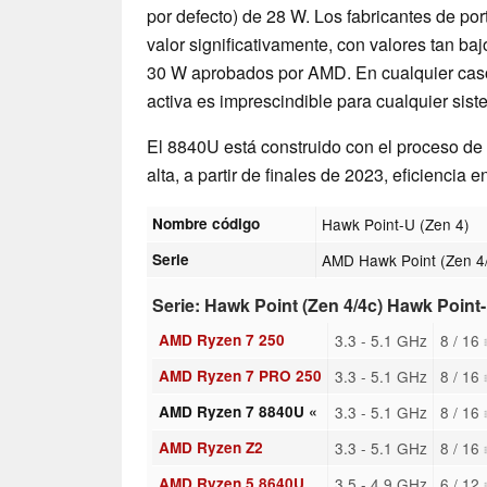
por defecto) de 28 W. Los fabricantes de por
valor significativamente, con valores tan b
30 W aprobados por AMD. En cualquier caso,
activa es imprescindible para cualquier sist
El 8840U está construido con el proceso d
alta, a partir de finales de 2023, eficiencia e
Nombre código
Hawk Point-U (Zen 4)
Serie
AMD Hawk Point (Zen 4
Serie: Hawk Point (Zen 4/4c) Hawk Point-
AMD Ryzen 7 250
3.3 - 5.1 GHz
8 / 16
AMD Ryzen 7 PRO 250
3.3 - 5.1 GHz
8 / 16
AMD Ryzen 7 8840U «
3.3 - 5.1 GHz
8 / 16
AMD Ryzen Z2
3.3 - 5.1 GHz
8 / 16
AMD Ryzen 5 8640U
3.5 - 4.9 GHz
6 / 12