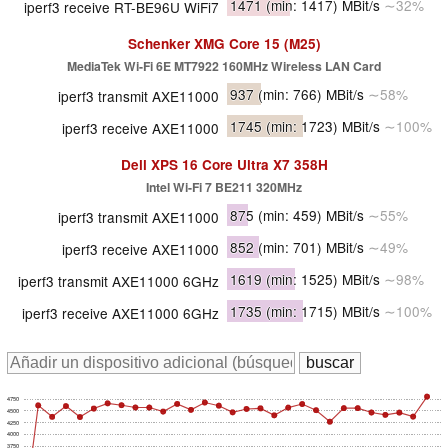
1471
(min: 1417)
MBit/s
∼32%
iperf3 receive RT-BE96U WiFi7
Schenker XMG Core 15 (M25)
MediaTek Wi-Fi 6E MT7922 160MHz Wireless LAN Card
937
(min: 766)
MBit/s
∼58%
iperf3 transmit AXE11000
1745
(min: 1723)
MBit/s
∼100%
iperf3 receive AXE11000
Dell XPS 16 Core Ultra X7 358H
Intel Wi-Fi 7 BE211 320MHz
875
(min: 459)
MBit/s
∼55%
iperf3 transmit AXE11000
852
(min: 701)
MBit/s
∼49%
iperf3 receive AXE11000
1619
(min: 1525)
MBit/s
∼98%
iperf3 transmit AXE11000 6GHz
1735
(min: 1715)
MBit/s
∼100%
iperf3 receive AXE11000 6GHz
4750
4500
4250
4000
3750