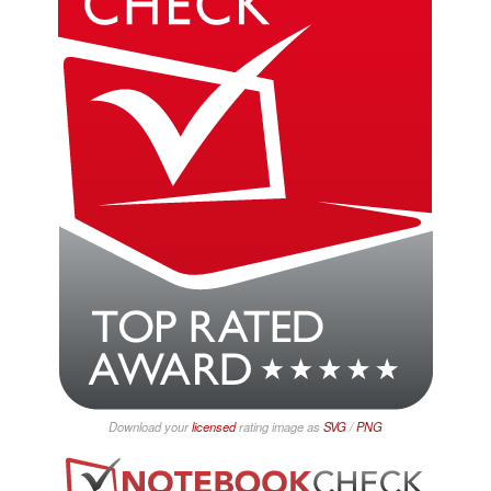
Download your
licensed
rating image as
SVG
/
PNG