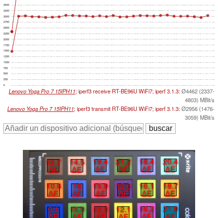
3500
3250
3000
2750
2500
2250
2000
1750
1500
1250
1000
750
500
250
0
Lenovo Yoga Pro 7 15IPH11
; iperf3 receive RT-BE96U WiFi7; iperf 3.1.3:
Ø4462 (2337-
4803) MBit/s
Lenovo Yoga Pro 7 15IPH11
; iperf3 transmit RT-BE96U WiFi7; iperf 3.1.3:
Ø2956 (1476-
3059) MBit/s
18.4
20.4
19.4
21.2
12.7
14.5
∆E
∆E
∆E
∆E
∆E
∆E
16.1
18.7
15.9
12.6
10.6
16
∆E
∆E
∆E
∆E
∆E
∆E
16.2
21.9
12.3
12.1
9.1
15.9
∆E
∆E
∆E
∆E
∆E
∆E