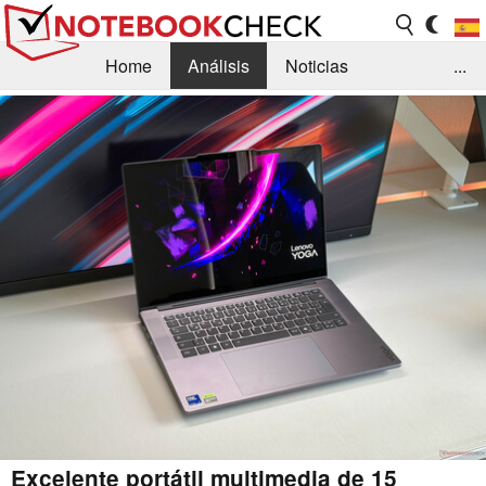
Home
Análisis
Noticias
...
FAQ/Técnica
Biblioteca
Orientación para la Compra
Busca
Contacto
Excelente portátil multimedia de 15