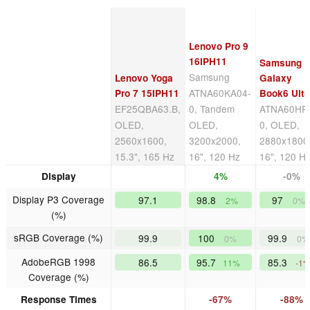
Lenovo Pro 9
16IPH11
Samsung
Samsung
Lenovo Yoga
Galaxy
ATNA60KA04-
Pro 7 15IPH11
Book6 Ultr
EF25QBA63.B,
0, Tandem
ATNA60HR
OLED,
OLED,
0, OLED,
2560x1600,
3200x2000,
2880x1800
15.3", 165 Hz
16", 120 Hz
16", 120 H
Display
4%
-0%
Display P3 Coverage
97.1
98.8
97
2%
0%
(%)
sRGB Coverage (%)
99.9
100
99.9
0%
0%
AdobeRGB 1998
86.5
95.7
85.3
11%
-1
Coverage (%)
Response Times
-67%
-88%