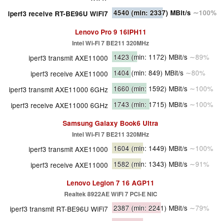
4540
(min: 2337)
MBit/s
∼100%
iperf3 receive RT-BE96U WiFi7
Lenovo Pro 9 16IPH11
Intel Wi-Fi 7 BE211 320MHz
1423
(min: 1172)
MBit/s
∼89%
iperf3 transmit AXE11000
1404
(min: 849)
MBit/s
∼80%
iperf3 receive AXE11000
1660
(min: 1592)
MBit/s
∼100%
iperf3 transmit AXE11000 6GHz
1743
(min: 1715)
MBit/s
∼100%
iperf3 receive AXE11000 6GHz
Samsung Galaxy Book6 Ultra
Intel Wi-Fi 7 BE211 320MHz
1604
(min: 1449)
MBit/s
∼100%
iperf3 transmit AXE11000
1582
(min: 1343)
MBit/s
∼91%
iperf3 receive AXE11000
Lenovo Legion 7 16 AGP11
Realtek 8922AE WiFi 7 PCI-E NIC
2387
(min: 2241)
MBit/s
∼79%
iperf3 transmit RT-BE96U WiFi7