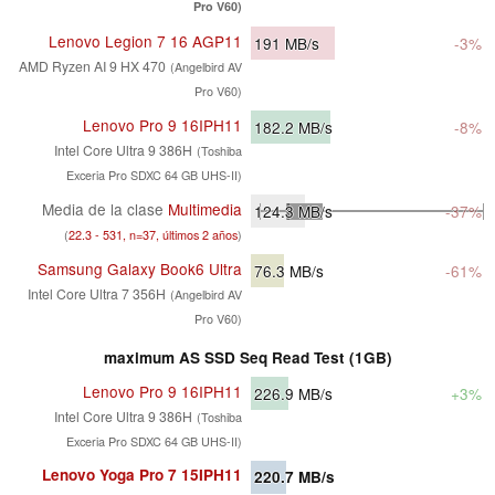
Pro V60)
Lenovo Legion 7 16 AGP11
191
MB/s
-3%
AMD Ryzen AI 9 HX 470
(Angelbird AV
Pro V60)
Lenovo Pro 9 16IPH11
182.2
MB/s
-8%
Intel Core Ultra 9 386H
(Toshiba
Exceria Pro SDXC 64 GB UHS-II)
Media de la clase
Multimedia
124.3
MB/s
-37%
(
22.3 - 531, n=37, últimos 2 años
)
Samsung Galaxy Book6 Ultra
76.3
MB/s
-61%
Intel Core Ultra 7 356H
(Angelbird AV
Pro V60)
maximum AS SSD Seq Read Test (1GB)
Lenovo Pro 9 16IPH11
226.9
MB/s
+3%
Intel Core Ultra 9 386H
(Toshiba
Exceria Pro SDXC 64 GB UHS-II)
Lenovo Yoga Pro 7 15IPH11
220.7
MB/s