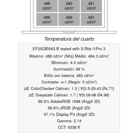
488
483
481
cd/m²
cd/m²
cd/m²
488
486
481
cd/m²
cd/m²
cd/m²
Temperatura del cuarto
EF25QBA63.B tested with X-Rite i1Pro 3
Máximo: 488 cd/m² (Nits) Médio: 484.3 cd/m²
Minimum: 4.5 cd/m²
iluminación: 99 %
Brillo con batería: 483 cd/m²
Contraste: ∞:1 (Negro: 0 cd/m²)
ΔE ColorChecker Calman: 1.3 | ∀{0.5-29.43 Ø4.71}
ΔE Greyscale Calman: 1.7 | ∀{0.09-98 Ø4.96}
86.5% AdobeRGB 1998 (Argyll 3D)
99.9% sRGB (Argyll 3D)
97.1% Display P3 (Argyll 3D)
Gamma: 2.14
CCT: 6338 K