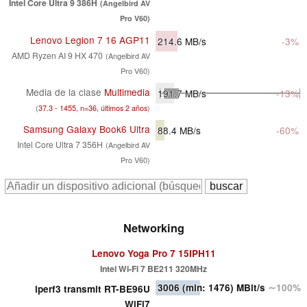
Intel Core Ultra 9 386H
(Angelbird AV
Pro V60)
Lenovo Legion 7 16 AGP11
214.6
MB/s
-3%
AMD Ryzen AI 9 HX 470
(Angelbird AV
Pro V60)
Media de la clase
Multimedia
191.7
MB/s
-13%
(
37.3 - 1455, n=36, últimos 2 años
)
Samsung Galaxy Book6 Ultra
88.4
MB/s
-60%
Intel Core Ultra 7 356H
(Angelbird AV
Pro V60)
Networking
Lenovo Yoga Pro 7 15IPH11
Intel Wi-Fi 7 BE211 320MHz
3006
(min: 1476)
MBit/s
∼100%
iperf3 transmit RT-BE96U
WiFi7