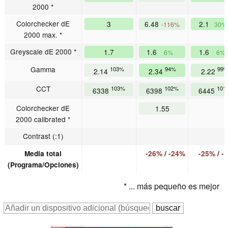
2000 *
Colorchecker dE
3
6.48
2.1
-116%
30%
2000 max. *
Greyscale dE 2000 *
1.7
1.6
1.6
6%
6%
Gamma
103%
94%
99
2.14
2.34
2.22
CCT
103%
102%
101
6338
6398
6445
Colorchecker dE
1.55
2000 calibrated *
Contrast (:1)
Media total
-26%
/
-24%
-25%
/
-
(Programa/Opciones)
* ... más pequeño es mejor