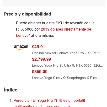
Precio y disponibilidad
Puede obtener nuestra SKU de revisión con la
RTX 5060 por
2619 dólares directamente de
Lenovo
ahora mismo.
$49.91
Original New for Lenovo Yoga Pro 7 15IPH11 (Machine Type : 83SN) Keyboard Backlit 83SN0002US 83SN0003US 83SN0004US
$2,799.99
Lenovo Yoga Pro 9i, Ultra 9, RTX 5060, 32GB RAM, 1TB SSD, 3.2K Tandem OLED
$859.00
Lenovo Yoga Slim 7X: Snapdragon X Elite, 3K OLED 1000nits, 16GB RAM, 1TBSSD
Índice
Veredicto - El Yoga Pro 7i 15 es un portátil
multimedia muy bueno, pero caro