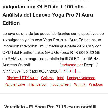
pulgadas con OLED de 1.100 nits -
Análisis del Lenovo Yoga Pro 7i Aura
Edition
Lenovo es uno de los pocos fabricantes con dispositivos de
15 pulgadas y el nuevo Yoga Pro 7i 15 Aura Edition es un
impresionante portátil multimedia que parte de 2679 $ con
CPU Intel Panther Lake, GPU GeForce RTX 5060, 32 GB
de RAM y una magnífica pantalla táctil OLED de 165 Hz.
Andreas Osthoff
(
traducido por
DeepL /
,
👁
Andreas Osthoff
Ninh Duy)
Publicado
06/04/2026
🇺🇸
🇩🇪
...
Blackwell RTX 5000
Geforce
Intel
Laptop / Notebook
Panther Lake
Thunderbolt
Touchscreen
Wi-Fi 7
Windows
Veredicto - El Yoga Pro 7i 15 es un portátil