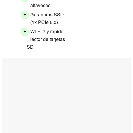
altavoces
2x ranuras SSD
+
(1x PCIe 5.0)
Wi-Fi 7 y rápido
+
lector de tarjetas
SD