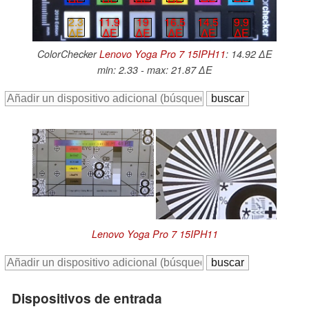
19
16.5
14.5
9.9
2.3
11.9
∆E
∆E
∆E
∆E
∆E
∆E
ColorChecker
Lenovo Yoga Pro 7 15IPH11
: 14.92 ∆E
min: 2.33 - max: 21.87 ∆E
Lenovo Yoga Pro 7 15IPH11
Dispositivos de entrada