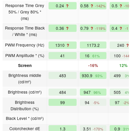
Response Time Grey
0.24
0.58
0.5
?
?
?
-142%
-10
50% / Grey 80% *
(ms)
Response Time Black
0.36
0.79
0.4
?
?
?
-119%
-1
/ White * (ms)
PWM Frequency (Hz)
1310
1173.2
240
?
?
PWM Amplitude * (%)
41
16
100
61%
-144
Screen
-16%
12%
Brightness middle
483
930.9
499
93%
3%
(cd/m²)
Brightness (cd/m²)
484
947
505
96%
4%
Brightness
99
94
97
-5%
-2%
Distribution (%)
Black Level * (cd/m²)
Colorchecker dE
1.3
3.51
0.9
-170%
31%