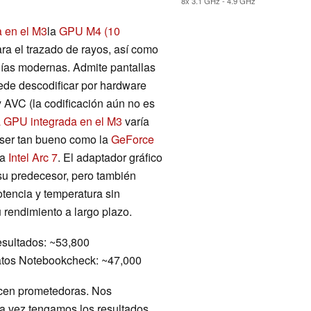
8x 3.1 GHz - 4.9 GHz
a en el M3
la
GPU M4 (10
a el trazado de rayos, así como
gías modernas. Admite pantallas
ede descodificar por hardware
AVC (la codificación aún no es
a GPU integrada en el M3
varía
 ser tan bueno como la
GeForce
la
Intel Arc 7
. El adaptador gráfico
su predecesor, pero también
otencia y temperatura sin
rendimiento a largo plazo.
sultados: ~53,800
tos Notebookcheck: ~47,000
recen prometedoras. Nos
a vez tengamos los resultados