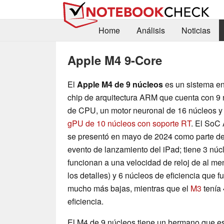
Home
Análisis
Noticias
Apple M4 9-Core
El
Apple M4 de 9 núcleos
es un sistema e
chip de arquitectura ARM que cuenta con 9
de CPU, un motor neuronal de 16 núcleos y
gPU de 10 núcleos con soporte RT
. El SoC
se presentó en mayo de 2024 como parte d
evento de lanzamiento del iPad; tiene 3 nú
funcionan a una velocidad de reloj de al m
los detalles) y 6 núcleos de eficiencia que 
mucho más bajas, mientras que el
M3
tenía 
eficiencia.
El M4 de 9 núcleos tiene un hermano que