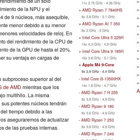
 rendimiento de un solo
11x 2.75 GHz - 4.06 GHz
dimiento de la NPU y el
+
AMD Ryzen 7 7840HS
4 de 9 núcleos, más asequible,
8x 3.8 GHz - 5.1 GHz
+
AMD Ryzen AI 7 350
ente menor debido a su menor
8x 2 GHz - 5 GHz
enores velocidades de reloj. En
+
Intel Core Ultra 5 225H
nto del rendimiento de la CPU de
14x 4.3 GHz - 4.9 GHz
ento de la GPU de hasta el 20%.
+
Intel Core Ultra 9 185H
er su ventaja en cargas de
16x 3.8 GHz - 5.1 GHz
»
Apple M4 9-Core
9x 2.9 GHz - 4.4 GHz
 subproceso superior al del
-
Intel Core i5-13500HX
14x 1.8 GHz - 4.7 GHz
S de AMD
mientras que los
A
-
AMD Ryzen 7 H 255
ajo multihilo. La misma
8x 3.8 GHz - 4.9 GHz
; sus potentes núcleos tendrán
-
AMD Ryzen 9 180
del tiempo debido a las
8x 3.6 GHz - 4.9 GHz
 Nos aseguraremos de actualizar
-
AMD Ryzen 7 253
8x 3.6 GHz - 4.9 GHz
s de las pruebas internas.
-
AMD Ryzen 7 249