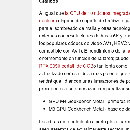
Gráficos
Al igual que
la GPU de 10 núcleos integrad
núcleos)
dispone de soporte de hardware par
para el sombreado de malla y otras tecnolo
externas con resoluciones de hasta 6K y pu
los populares códecs de vídeo AV1, HEVC y 
compatible con AV1). El rendimiento de la
l
enormemente en función de la tarea; puede
RTX 3050 portátil de 6 GB
o tan lenta como 
actualizado será sin duda más potente que 
tendrá que lidiar con unas limitaciones de p
precedentes que amenazan con paralizar su 
GPU M4 Geekbench Metal - primeros re
M3 GPU Geekbench Metal - base de da
Las cifras de rendimiento a corto plazo pa
aseguraremos de actualizar esta sección un