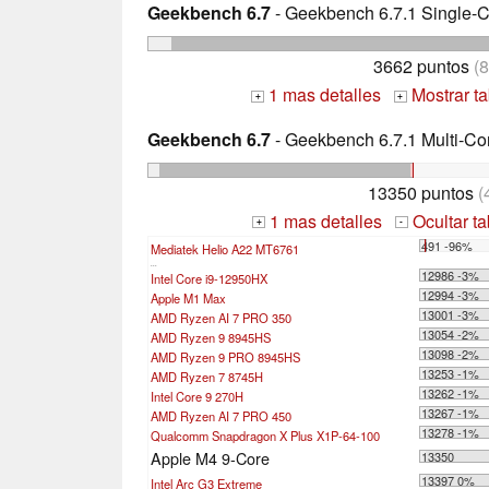
Geekbench 6.7
- Geekbench 6.7.1 Single-
3662 puntos
(8
1 mas detalles
Mostrar t
+
+
Geekbench 6.7
- Geekbench 6.7.1 Multi-Co
13350 puntos
(
1 mas detalles
Ocultar t
+
-
491 -96%
Mediatek Helio A22 MT6761
...
12986 -3%
Intel Core i9-12950HX
12994 -3%
Apple M1 Max
13001 -3%
AMD Ryzen AI 7 PRO 350
13054 -2%
AMD Ryzen 9 8945HS
13098 -2%
AMD Ryzen 9 PRO 8945HS
13253 -1%
AMD Ryzen 7 8745H
13262 -1%
Intel Core 9 270H
13267 -1%
AMD Ryzen AI 7 PRO 450
13278 -1%
Qualcomm Snapdragon X Plus X1P-64-100
Apple M4 9-Core
13350
13397 0%
Intel Arc G3 Extreme