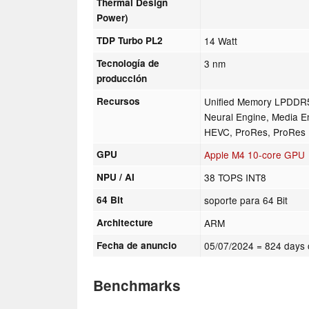
Thermal Design
Power)
TDP Turbo PL2
14 Watt
Tecnología de
3 nm
producción
Recursos
Unified Memory LPDDR5
Neural Engine, Media E
HEVC, ProRes, ProRes 
GPU
Apple M4 10-core GPU
NPU / AI
38 TOPS INT8
64 Bit
soporte para 64 Bit
Architecture
ARM
Fecha de anuncio
05/07/2024
= 824 days 
Benchmarks