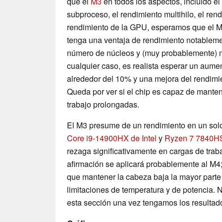
que el
M3
en todos los aspectos, incluido el
subproceso, el rendimiento multihilo, el ren
rendimiento de la GPU, esperamos que el M
tenga una ventaja de rendimiento notablem
número de núcleos y (muy probablemente) m
cualquier caso, es realista esperar un aume
alrededor del 10% y una mejora del rendimi
Queda por ver si el chip es capaz de manten
trabajo prolongadas.
El M3 presume de un rendimiento en un solo
Core i9-14900HX de Intel
y
Ryzen 7 7840H
rezaga significativamente en cargas de trab
afirmación se aplicará probablemente al M4
que mantener la cabeza baja la mayor parte 
limitaciones de temperatura y de potencia.
esta sección una vez tengamos los resultado