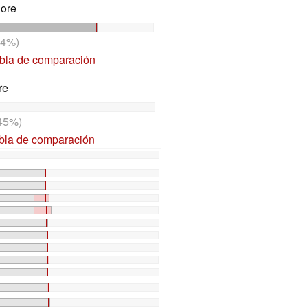
Core
4%)
abla de comparación
re
45%)
abla de comparación