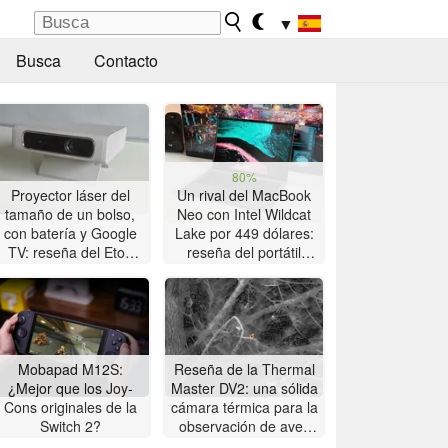
▼
Busca
Contacto
80%
Proyector láser del
Un rival del MacBook
tamaño de un bolso,
Neo con Intel Wildcat
con batería y Google
Lake por 449 dólares:
TV: reseña del Etoe
reseña del portátil
Dolphin 2
Chuwi UniBook
Mobapad M12S:
Reseña de la Thermal
¿Mejor que los Joy-
Master DV2: una sólida
Cons originales de la
cámara térmica para la
Switch 2?
observación de aves
con pantalla táctil de 5