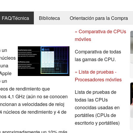
FAQ/Técnica
Biblioteca
Orientación para la Compra
» Comparativa de CPUs
móviles
n un
Comparativa de todas
 núcleos
las gamas de CPU.
 una
» Lista de pruebas -
 Apple
Procesadores móviles
e un
cleos de rendimiento que
Lista de pruebas de
enos 4,1 GHz (aún no se conocen
todas las CPUs
funcionan a velocidades de reloj
conocidas usadas en
4 núcleos de rendimiento y 4 de
portátiles (CPUs de
escritorio y portátiles)
 es aproximadamente un 10% más