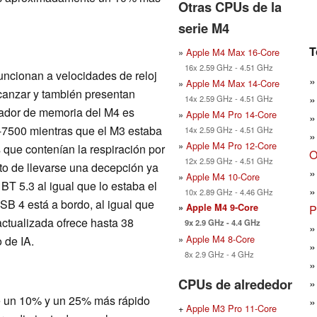
Otras CPUs de la
serie M4
T
»
Apple M4 Max 16-Core
16x 2.59 GHz - 4.51 GHz
ncionan a velocidades de reloj
»
Apple M4 Max 14-Core
canzar y también presentan
14x 2.59 GHz - 4.51 GHz
lador de memoria del M4 es
»
Apple M4 Pro 14-Core
500 mientras que el M3 estaba
14x 2.59 GHz - 4.51 GHz
»
Apple M4 Pro 12-Core
s que contenían la respiración por
O
12x 2.59 GHz - 4.51 GHz
nto de llevarse una decepción ya
»
Apple M4 10-Core
BT 5.3 al igual que lo estaba el
10x 2.89 GHz - 4.46 GHz
SB 4 está a bordo, al igual que
»
Apple M4 9-Core
P
ctualizada ofrece hasta 38
9x 2.9 GHz - 4.4 GHz
»
Apple M4 8-Core
 de IA.
8x 2.9 GHz - 4 GHz
CPUs de alrededor
re un 10% y un 25% más rápido
+
Apple M3 Pro 11-Core