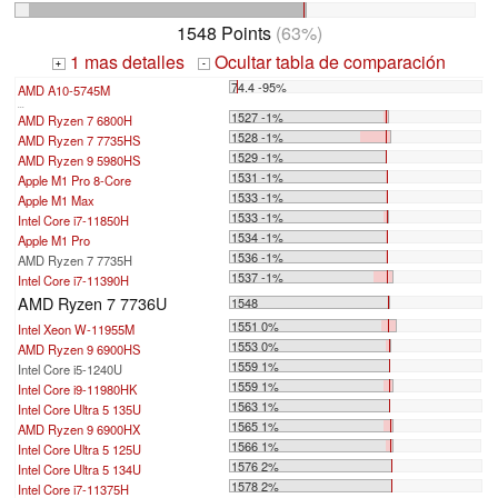
1548 Points
(63%)
1 mas detalles
Ocultar tabla de comparación
+
-
74.4 -95%
AMD A10-5745M
...
1527 -1%
AMD Ryzen 7 6800H
1528 -1%
AMD Ryzen 7 7735HS
1529 -1%
AMD Ryzen 9 5980HS
1531 -1%
Apple M1 Pro 8-Core
1533 -1%
Apple M1 Max
1533 -1%
Intel Core i7-11850H
1534 -1%
Apple M1 Pro
1536 -1%
AMD Ryzen 7 7735H
1537 -1%
Intel Core i7-11390H
AMD Ryzen 7 7736U
1548
1551 0%
Intel Xeon W-11955M
1553 0%
AMD Ryzen 9 6900HS
1559 1%
Intel Core i5-1240U
1559 1%
Intel Core i9-11980HK
1563 1%
Intel Core Ultra 5 135U
1565 1%
AMD Ryzen 9 6900HX
1566 1%
Intel Core Ultra 5 125U
1576 2%
Intel Core Ultra 5 134U
1578 2%
Intel Core i7-11375H