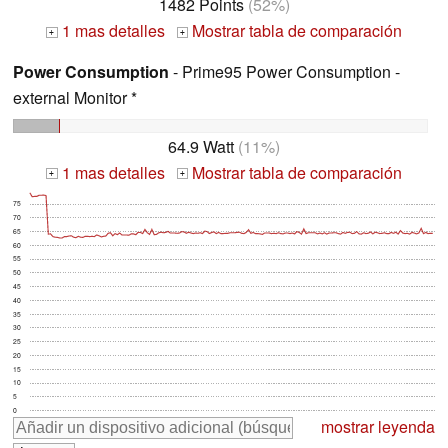
1482 Points
(52%)
1 mas detalles
Mostrar tabla de comparación
+
+
Power Consumption
- Prime95 Power Consumption -
external Monitor *
64.9 Watt
(11%)
1 mas detalles
Mostrar tabla de comparación
+
+
75
70
65
60
55
50
45
40
35
30
25
20
15
10
5
0
mostrar leyenda