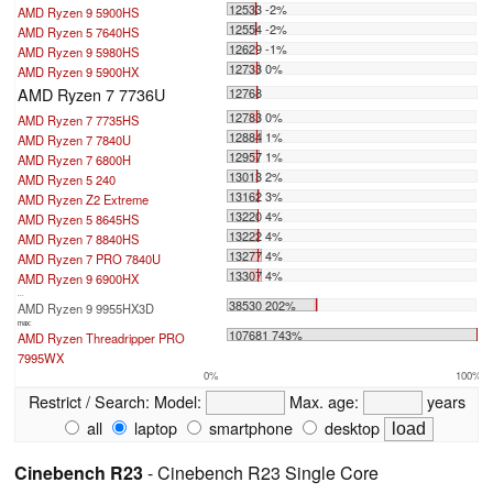
12533 -2%
AMD Ryzen 9 5900HS
12554 -2%
AMD Ryzen 5 7640HS
12629 -1%
AMD Ryzen 9 5980HS
12733 0%
AMD Ryzen 9 5900HX
AMD Ryzen 7 7736U
12768
12783 0%
AMD Ryzen 7 7735HS
12884 1%
AMD Ryzen 7 7840U
12957 1%
AMD Ryzen 7 6800H
13013 2%
AMD Ryzen 5 240
13162 3%
AMD Ryzen Z2 Extreme
13220 4%
AMD Ryzen 5 8645HS
13222 4%
AMD Ryzen 7 8840HS
13277 4%
AMD Ryzen 7 PRO 7840U
13307 4%
AMD Ryzen 9 6900HX
...
38530 202%
AMD Ryzen 9 9955HX3D
max:
107681 743%
AMD Ryzen Threadripper PRO
7995WX
0%
100%
Restrict / Search:
Model:
Max. age:
years
all
laptop
smartphone
desktop
Cinebench R23
- Cinebench R23 Single Core