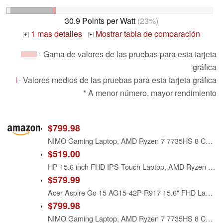
30.9 Points per Watt
(23%)
1 mas detalles
Mostrar tabla de comparación
+
+
- Gama de valores de las pruebas para esta tarjeta
gráfica
- Valores medios de las pruebas para esta tarjeta gráfica
* A menor número, mayor rendimiento
$799.98
NIMO Gaming Laptop, AMD Ryzen 7 7735HS 8 Cores (Up to 4.75GHz) 15.6" FHD, 32GB DDR5 RAM 1TB SSD, Radeon 680M Graphics, 100W Type-C, Backlit Keyboard, Fingerprint, 180° Views, Windows 11 Computer
$519.00
HP 15.6 inch FHD IPS Touch Laptop, AMD Ryzen 7 7730U, 16GB DDR4 RAM, 512GB SSD, Webcam, Windows 11 Home, Copilot AI, Natural Silver, 15-fc0057wm
$579.99
Acer Aspire Go 15 AG15-42P-R917 15.6" FHD Laptop AMD Ryzen 7 7730U 16GB RAM 512GB PCIe SSD AMD Radeon Graphics Windows 11 Wi-Fi 6 HD Webcam Pure Silver Notebook Computer
$799.98
NIMO Gaming Laptop, AMD Ryzen 7 7735HS 8 Cores (Up to 4.75GHz) 15.6" FHD, 32GB DDR5 RAM 1TB SSD, Radeon 680M Graphics, 100W Type-C, Backlit Keyboard, Fingerprint, 180° Views, Windows 11 Computer