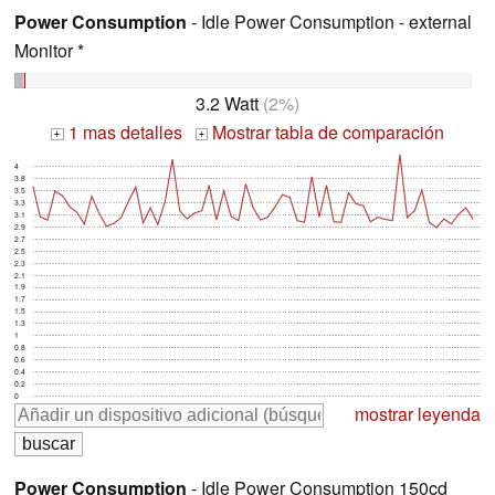
Power Consumption
- Idle Power Consumption - external
Monitor *
3.2 Watt
(2%)
1 mas detalles
Mostrar tabla de comparación
+
+
4
3.8
3.5
3.3
3.1
2.9
2.7
2.5
2.3
2.1
1.9
1.7
1.5
1.3
1
0.8
0.6
0.4
0.2
0
mostrar leyenda
Power Consumption
- Idle Power Consumption 150cd