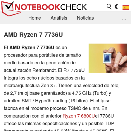
Home
Análisis
Noticias
...
FAQ/Técnica
Biblioteca
AMD Ryzen 7 7736U
Orientación para la Compra
Busca
El
AMD Ryzen 7 7736U
es un
procesador para portátiles de tamaño
Contacto
medio basado en la generación de
actualización Rembrandt. El R7 7736U
integra los ocho núcleos basados en la
microarquitectura Zen 3+. Tienen una velocidad de reloj
de 2,7 (reloj base garantizado) a 4,75 GHz (Turbo) y
admiten SMT / Hyperthreading (16 hilos). El chip se
fabrica en el moderno proceso TSMC de 6 nm. En
comparación con el anterior
Ryzen 7 6800U
el 7736U
ofrece las mismas especificaciones y un posible TDP
ligeramente superior de 15-28W (frente a 15-25W). El