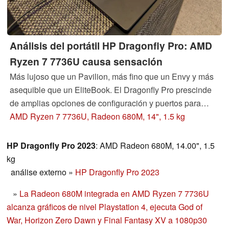
Análisis del portátil HP Dragonfly Pro: AMD
Ryzen 7 7736U causa sensación
Más lujoso que un Pavilion, más fino que un Envy y más
asequible que un EliteBook. El Dragonfly Pro prescinde
de amplias opciones de configuración y puertos para
ofrecer una experiencia de usuario más ágil y centrada.
AMD Ryzen 7 7736U, Radeon 680M, 14", 1.5 kg
HP Dragonfly Pro 2023
: AMD Radeon 680M, 14.00", 1.5
kg
análise externo
»
HP Dragonfly Pro 2023
»
La Radeon 680M integrada en AMD Ryzen 7 7736U
alcanza gráficos de nivel Playstation 4, ejecuta God of
War, Horizon Zero Dawn y Final Fantasy XV a 1080p30