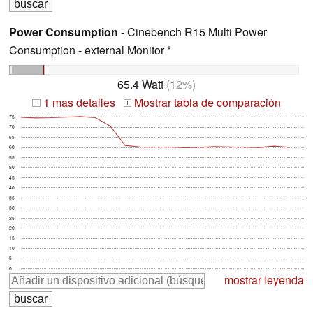
Power Consumption
- Cinebench R15 Multi Power
Consumption - external Monitor *
65.4 Watt
(12%)
1 mas detalles
Mostrar tabla de comparación
+
+
75
70
65
60
55
50
45
40
35
30
25
20
15
10
5
0
mostrar leyenda