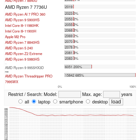
AMD Ryzen 7 8840U
AMD Ryzen 7 7736U
2019
2023 0%
AMD Ryzen AI 7 PRO 360
2053 2%
AMD Ryzen 9 5900HS
2055 2%
Intel Core i9-11980HK
2068 2%
Intel Core i9-11900H
2069 2%
Apple M2 Pro
2070 3%
AMD Ryzen 7 8840HS
2078 3%
AMD Ryzen 5 240
2081 3%
AMD Ryzen Z2 Extreme
2083 3%
AMD Ryzen 9 5980HS
...
6051 200%
AMD Ryzen 9 9955HX3D
max:
15842 685%
AMD Ryzen Threadripper PRO
7995WX
0%
100%
Restrict / Search:
Model:
Max. age:
years
all
laptop
smartphone
desktop
1980
1935
1890
1845
1800
1755
1710
1665
1620
1575
1530
1485
1440
1395
1350
1305
1260
1215
1170
1125
1080