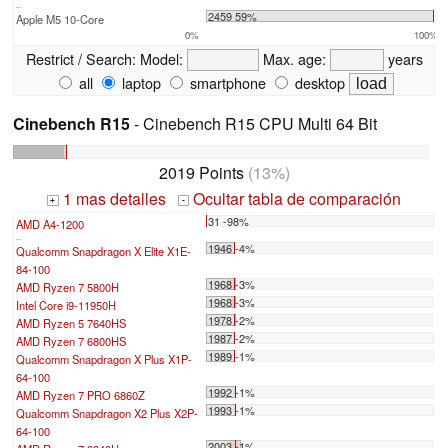
...
2459 59%
Apple M5 10-Core
0%
100%
Restrict / Search:
Model:
Max. age:
years
all
laptop
smartphone
desktop
Cinebench R15
- Cinebench R15 CPU Multi 64 Bit
2019 Points
(13%)
1 mas detalles
Ocultar tabla de comparación
+
-
31 -98%
AMD A4-1200
...
1946 -4%
Qualcomm Snapdragon X Elite X1E-
84-100
1968 -3%
AMD Ryzen 7 5800H
1968 -3%
Intel Core i9-11950H
1978 -2%
AMD Ryzen 5 7640HS
1987 -2%
AMD Ryzen 7 6800HS
1989 -1%
Qualcomm Snapdragon X Plus X1P-
64-100
1992 -1%
AMD Ryzen 7 PRO 6860Z
1993 -1%
Qualcomm Snapdragon X2 Plus X2P-
64-100
2003 -1%