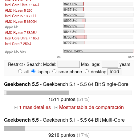
8411 0%
Intel Core Ultra 7 164U
8437 1%
AMD Ryzen 5 230
8572 2%
Intel Core i5-13505H
8595 3%
AMD Ryzen 5 6600H
8622 3%
Apple M1
8644 3%
AMD Ryzen 7 5825U
8703 4%
Intel Core Ultra 7 165U
8727 4%
Intel Core 7 250U
...
29226 249%
Apple M5 Max
0%
100%
Restrict / Search:
Model:
Max. age:
years
all
laptop
smartphone
desktop
Geekbench 5.5
- Geekbench 5.1 - 5.5 64 Bit Single-Core
1511 puntos
(51%)
1 mas detalles
Mostrar tabla de comparación
+
+
Geekbench 5.5
- Geekbench 5.1 - 5.5 64 Bit Multi-Core
9218 puntos
(17%)