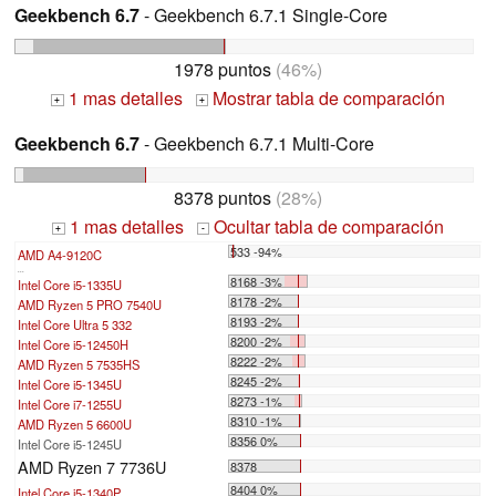
Geekbench 6.7
- Geekbench 6.7.1 Single-Core
1978 puntos
(46%)
1 mas detalles
Mostrar tabla de comparación
+
+
Geekbench 6.7
- Geekbench 6.7.1 Multi-Core
8378 puntos
(28%)
1 mas detalles
Ocultar tabla de comparación
+
-
533 -94%
AMD A4-9120C
...
8168 -3%
Intel Core i5-1335U
8178 -2%
AMD Ryzen 5 PRO 7540U
8193 -2%
Intel Core Ultra 5 332
8200 -2%
Intel Core i5-12450H
8222 -2%
AMD Ryzen 5 7535HS
8245 -2%
Intel Core i5-1345U
8273 -1%
Intel Core i7-1255U
8310 -1%
AMD Ryzen 5 6600U
8356 0%
Intel Core i5-1245U
AMD Ryzen 7 7736U
8378
8404 0%
Intel Core i5-1340P