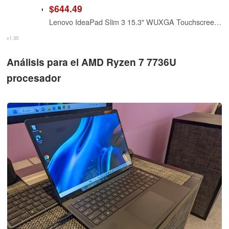
$644.49
Lenovo IdeaPad Slim 3 15.3" WUXGA Touchscreen Laptop, AMD Ryzen 7 8840HS, 16GB RAM 512GB PCIe SSD, Wi-Fi 6 USB-C Backlit Keyboard Webcam, Windows 11 Luna Gray
v1.35
Análisis para el AMD Ryzen 7 7736U
procesador