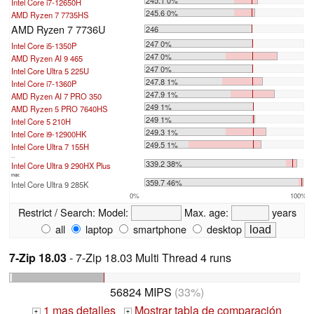
245.1 0%
Intel Core i7-12650H
245.6 0%
AMD Ryzen 7 7735HS
AMD Ryzen 7 7736U
246
247 0%
Intel Core i5-1350P
247 0%
AMD Ryzen AI 9 465
247 0%
Intel Core Ultra 5 225U
247.8 1%
Intel Core i7-1360P
247.9 1%
AMD Ryzen AI 7 PRO 350
249 1%
AMD Ryzen 5 PRO 7640HS
249 1%
Intel Core 5 210H
249.3 1%
Intel Core i9-12900HK
249.5 1%
Intel Core Ultra 7 155H
...
339.2 38%
Intel Core Ultra 9 290HX Plus
max:
359.7 46%
Intel Core Ultra 9 285K
0%
100%
Restrict / Search:
Model:
Max. age:
years
all
laptop
smartphone
desktop
7-Zip 18.03
- 7-Zip 18.03 Multi Thread 4 runs
56824 MIPS
(33%)
1 mas detalles
Mostrar tabla de comparación
+
+