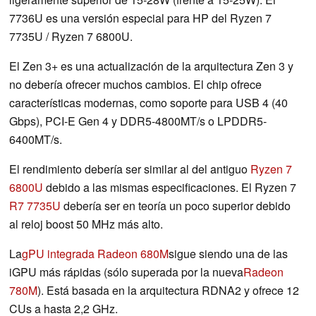
7736U es una versión especial para HP del Ryzen 7
7735U / Ryzen 7 6800U.
El Zen 3+ es una actualización de la arquitectura Zen 3 y
no debería ofrecer muchos cambios. El chip ofrece
características modernas, como soporte para USB 4 (40
Gbps), PCI-E Gen 4 y DDR5-4800MT/s o LPDDR5-
6400MT/s.
El rendimiento debería ser similar al del antiguo
Ryzen 7
6800U
debido a las mismas especificaciones. El Ryzen 7
R7 7735U
debería ser en teoría un poco superior debido
al reloj boost 50 MHz más alto.
La
gPU integrada Radeon 680M
sigue siendo una de las
iGPU más rápidas (sólo superada por la nueva
Radeon
780M
). Está basada en la arquitectura RDNA2 y ofrece 12
CUs a hasta 2,2 GHz.