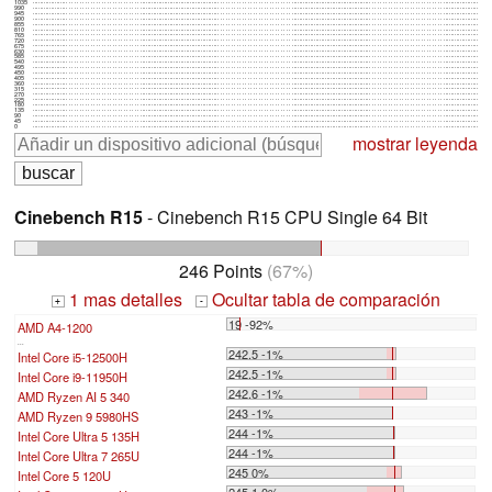
1035
990
945
900
855
810
765
720
675
630
585
540
495
450
405
360
315
270
225
180
135
90
45
0
mostrar leyenda
Cinebench R15
- Cinebench R15 CPU Single 64 Bit
246 Points
(67%)
1 mas detalles
Ocultar tabla de comparación
+
-
19 -92%
AMD A4-1200
...
242.5 -1%
Intel Core i5-12500H
242.5 -1%
Intel Core i9-11950H
242.6 -1%
AMD Ryzen AI 5 340
243 -1%
AMD Ryzen 9 5980HS
244 -1%
Intel Core Ultra 5 135H
244 -1%
Intel Core Ultra 7 265U
245 0%
Intel Core 5 120U