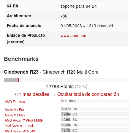
64 Bit
soporte para 64 Bit
Architecture
x86
Fecha de anuncio
01/05/2023
= 1313 days old
Enlace de Producto
www.amd.com
(externo)
Benchmarks
Cinebench R23
- Cinebench R23 Multi Core
12768 Points
(12%)
1 mas detalles
Ocultar tabla de comparación
+
-
202 -98%
AMD E1-2100
...
12370 -3%
Apple M1 Pro
12389 -3%
Apple M1 Max
12393 -3%
AMD Ryzen 7 PRO 6850H
12394 -3%
Intel Core i9-11950H
12532 -2%
AMD Ryzen AI 5 340