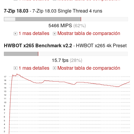
7-Zip 18.03
- 7-Zip 18.03 Single Thread 4 runs
5466 MIPS
(62%)
1 mas detalles
Mostrar tabla de comparación
+
+
HWBOT x265 Benchmark v2.2
- HWBOT x265 4k Preset
15.7 fps
(28%)
1 mas detalles
Mostrar tabla de comparación
+
+
17
16
15
14
13
12
11
10
9
8
7
6
5
4
3
2