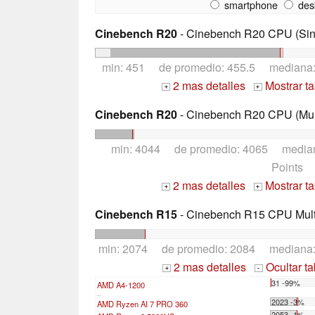
smartphone
des
Cinebench R20
- Cinebench R20 CPU (Sin
min: 451 de promedio: 455.5 mediana
2 mas detalles
Mostrar t
+
+
Cinebench R20
- Cinebench R20 CPU (Mul
min: 4044 de promedio: 4065 media
Points
2 mas detalles
Mostrar t
+
+
Cinebench R15
- Cinebench R15 CPU Multi
min: 2074 de promedio: 2084 mediana
2 mas detalles
Ocultar t
+
-
31 -99%
AMD A4-1200
...
2023 -3%
AMD Ryzen AI 7 PRO 360
2053 -1%