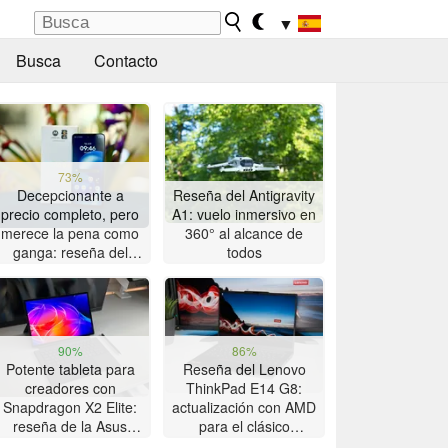
▼
Busca
Contacto
73%
Decepcionante a
Reseña del Antigravity
precio completo, pero
A1: vuelo inmersivo en
merece la pena como
360° al alcance de
ganga: reseña del
todos
smartphone Motorola
Moto G47
90%
86%
Potente tableta para
Reseña del Lenovo
creadores con
ThinkPad E14 G8:
Snapdragon X2 Elite:
actualización con AMD
reseña de la Asus
para el clásico
ProArt PZ14
ThinkPad con gran