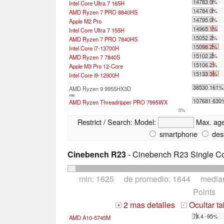
14783 0%
Intel Core Ultra 7 165H
14784 0%
AMD Ryzen 7 PRO 8840HS
14795 0%
Apple M2 Pro
14965 1%
Intel Core Ultra 7 155H
15052 2%
AMD Ryzen 7 PRO 7840HS
15098 2%
Intel Core i7-13700H
15102 2%
AMD Ryzen 7 7840S
15106 2%
Apple M3 Pro 12-Core
15133 3%
Intel Core i9-12900H
...
38530 161%
AMD Ryzen 9 9955HX3D
max:
107681 630
AMD Ryzen Threadripper PRO 7995WX
0%
Restrict / Search:
Model:
Max. ag
smartphone
des
Cinebench R23
- Cinebench R23 Single C
min: 1625 de promedio: 1644 media
Points
2 mas detalles
Ocultar t
+
-
74.4 -95%
AMD A10-5745M