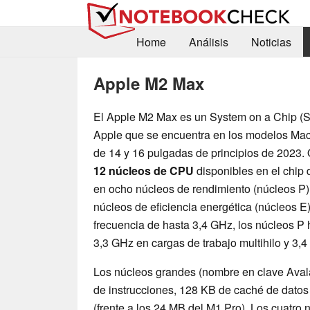
Home
Análisis
Noticias
Apple M2 Max
El Apple M2 Max es un System on a Chip (
Apple que se encuentra en los modelos Ma
de 14 y 16 pulgadas de principios de 2023.
12 núcleos de CPU
disponibles en el chip 
en ocho núcleos de rendimiento (núcleos P)
núcleos de eficiencia energética (núcleos E
frecuencia de hasta 3,4 GHz, los núcleos P 
3,3 GHz en cargas de trabajo multihilo y 3,
Los núcleos grandes (nombre en clave Ava
de instrucciones, 128 KB de caché de dato
(frente a los 24 MB del M1 Pro). Los cuatro 