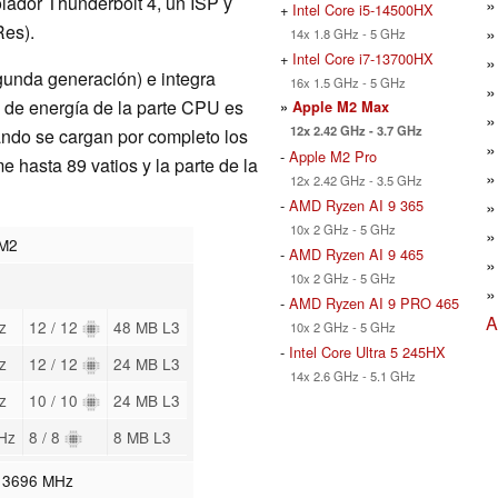
olador Thunderbolt 4, un ISP y
+
Intel Core i5-14500HX
Res).
14x 1.8 GHz - 5 GHz
+
Intel Core i7-13700HX
unda generación) e integra
16x 1.5 GHz - 5 GHz
o de energía de la parte CPU es
»
Apple M2 Max
12x 2.42 GHz - 3.7 GHz
ndo se cargan por completo los
-
Apple M2 Pro
 hasta 89 vatios y la parte de la
12x 2.42 GHz - 3.5 GHz
-
AMD Ryzen AI 9 365
10x 2 GHz - 5 GHz
 M2
-
AMD Ryzen AI 9 465
10x 2 GHz - 5 GHz
-
AMD Ryzen AI 9 PRO 465
A
z
12 / 12
48 MB L3
10x 2 GHz - 5 GHz
-
Intel Core Ultra 5 245HX
z
12 / 12
24 MB L3
14x 2.6 GHz - 5.1 GHz
z
10 / 10
24 MB L3
GHz
8 / 8
8 MB L3
- 3696 MHz