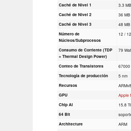
Caché de Nivel 1
3.3 M
Caché de Nivel 2
36 MB
Caché de Nivel 3
48 MB
Número de
12 / 1
Núcleos/Subprocesos
Consumo de Corriente (TDP
79 Wat
= Thermal Design Power)
Conteo de Transistores
67000 
Tecnología de producción
5 nm
Recursos
ARMv8 
GPU
Apple
Chip AI
15.8 
64 Bit
soport
Architecture
ARM