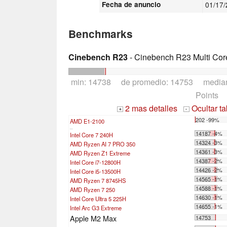
Fecha de anuncio
01/17
Benchmarks
Cinebench R23
- Cinebench R23 Multi Cor
min: 14738 de promedio: 14753 media
Points
2 mas detalles
Ocultar t
+
-
202 -99%
AMD E1-2100
...
14187 -4%
Intel Core 7 240H
14324 -3%
AMD Ryzen AI 7 PRO 350
14361 -3%
AMD Ryzen Z1 Extreme
14387 -2%
Intel Core i7-12800H
14426 -2%
Intel Core i5-13500H
14565 -1%
AMD Ryzen 7 8745HS
14588 -1%
AMD Ryzen 7 250
14630 -1%
Intel Core Ultra 5 225H
14655 -1%
Intel Arc G3 Extreme
Apple M2 Max
14753