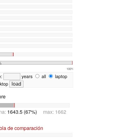
%
100%
e:
years
all
laptop
ktop
ore
na:
1643.5 (67%)
max: 1662
abla de comparación