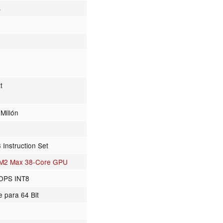
B
2
t
Millón
Instruction Set
 M2 Max 38-Core GPU
TOPS INT8
e para 64 Bit