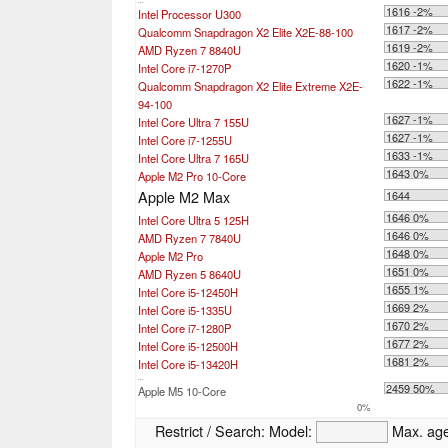
...
1616 -2%
Intel Processor U300
1617 -2%
Qualcomm Snapdragon X2 Elite X2E-88-100
1619 -2%
AMD Ryzen 7 8840U
1620 -1%
Intel Core i7-1270P
1622 -1%
Qualcomm Snapdragon X2 Elite Extreme X2E-
94-100
1627 -1%
Intel Core Ultra 7 155U
1627 -1%
Intel Core i7-1255U
1633 -1%
Intel Core Ultra 7 165U
1643 0%
Apple M2 Pro 10-Core
Apple M2 Max
1644
1646 0%
Intel Core Ultra 5 125H
1646 0%
AMD Ryzen 7 7840U
1648 0%
Apple M2 Pro
1651 0%
AMD Ryzen 5 8640U
1655 1%
Intel Core i5-12450H
1669 2%
Intel Core i5-1335U
1670 2%
Intel Core i7-1280P
1677 2%
Intel Core i5-12500H
1681 2%
Intel Core i5-13420H
...
2459 50%
Apple M5 10-Core
0%
Restrict / Search:
Model:
Max. ag