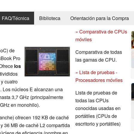
FAQ/Técnica
Biblioteca
Orientación para la Compra
» Comparativa de CPUs
móviles
SoC) de
Comparativa de todas
cBook Pro
las gamas de CPU.
 Ofrece
los
» Lista de pruebas -
divididos
Procesadores móviles
 y cuatro
). Los núcleos E alcanzan una
Lista de pruebas de
hasta 3,7 GHz (principalmente
todas las CPUs
4 GHz en monohilo).
conocidas usadas en
portátiles (CPUs de
lanche) ofrecen 192 KB de caché
escritorio y portátiles)
s y 36 MB de caché L2 compartida
núcleos de eficiencia (nombre en