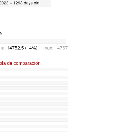
/2023
= 1298 days old
e
na:
14752.5 (14%)
max: 14767
abla de comparación