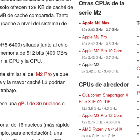
Otras CPUs de la
sólo ofrecen 128 KB de caché de
serie M2
 MB de caché compartida. Tanto
T
(caché a nivel del sistema) de
»
Apple M2 Max
12x 2.42 GHz - 3.7 GHz
»
Apple M2 Pro
12x 2.42 GHz - 3.5 GHz
5-6400) situada junto al chip
»
Apple M2 Pro 10-Core
memoria de 512 bits (400 GB/s
10x 2.42 GHz - 3.7 GHz
or la GPU y la CPU.
» Apple M2
O
8x 2.42 GHz - 3.48 GHz
te similar al del
M2 Pro
ya que
a y la mayor caché L3 podrían
CPUs de alrededor
trabajo.
P
+
Qualcomm Snapdragon X
Elite X1E-00-1DE
frece una
gPU de 30 núcleos
o
12x 3.8 GHz - 4.3 GHz
+
Apple M3 Pro 12-Core
12x 2.75 GHz - 4.06 GHz
onal de 16 núcleos (más rápido
+
AMD Ryzen 7 8745HX
plo, para encriptación), una
8x 3.6 GHz - 5.1 GHz