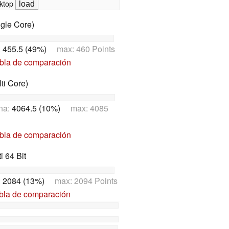
ktop
gle Core)
:
455.5 (49%)
max: 460 Points
abla de comparación
ti Core)
na:
4064.5 (10%)
max: 4085
abla de comparación
 64 Bit
:
2084 (13%)
max: 2094 Points
abla de comparación