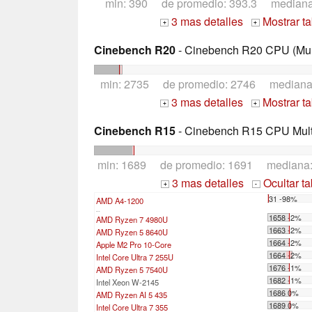
min: 390 de promedio: 393.3 median
3 mas detalles
Mostrar t
+
+
Cinebench R20
- Cinebench R20 CPU (Mul
min: 2735 de promedio: 2746 median
3 mas detalles
Mostrar t
+
+
Cinebench R15
- Cinebench R15 CPU Multi
min: 1689 de promedio: 1691 mediana
3 mas detalles
Ocultar t
+
-
31 -98%
AMD A4-1200
...
1658 -2%
AMD Ryzen 7 4980U
1663 -2%
AMD Ryzen 5 8640U
1664 -2%
Apple M2 Pro 10-Core
1664 -2%
Intel Core Ultra 7 255U
1676 -1%
AMD Ryzen 5 7540U
1682 -1%
Intel Xeon W-2145
1686 0%
AMD Ryzen AI 5 435
1689 0%
Intel Core Ultra 7 355