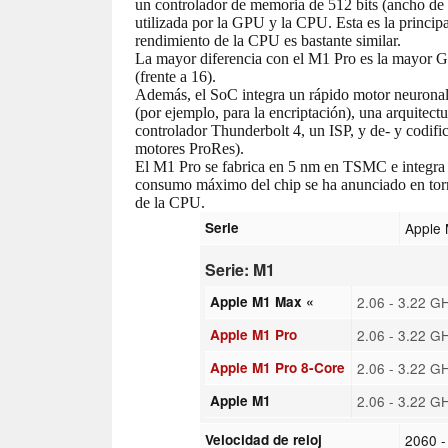
un controlador de memoria de 512 bits (ancho de
utilizada por la GPU y la CPU. Esta es la principa
rendimiento de la CPU es bastante similar.
La mayor diferencia con el M1 Pro es la mayor 
(frente a 16).
Además, el SoC integra un rápido motor neuronal
(por ejemplo, para la encriptación), una arquitec
controlador Thunderbolt 4, un ISP, y de- y codif
motores ProRes).
El M1 Pro se fabrica en 5 nm en TSMC e integra 5
consumo máximo del chip se ha anunciado en torn
de la CPU.
Serie
Apple
Serie: M1
Apple M1 Max «
2.06 - 3.22 G
Apple M1 Pro
2.06 - 3.22 G
Apple M1 Pro 8-Core
2.06 - 3.22 G
Apple M1
2.06 - 3.22 G
Velocidad de reloj
2060 