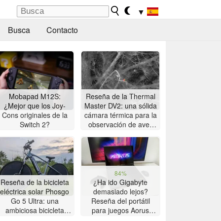
▼
Busca
Contacto
Mobapad M12S:
Reseña de la Thermal
¿Mejor que los Joy-
Master DV2: una sólida
Cons originales de la
cámara térmica para la
Switch 2?
observación de aves
con pantalla táctil de 5
pulgadas
84%
Reseña de la bicicleta
¿Ha ido Gigabyte
eléctrica solar Phosgo
demasiado lejos?
Go 5 Ultra: una
Reseña del portátil
ambiciosa bicicleta
para juegos Aorus
eléctrica solar con
Master 16 con AMD