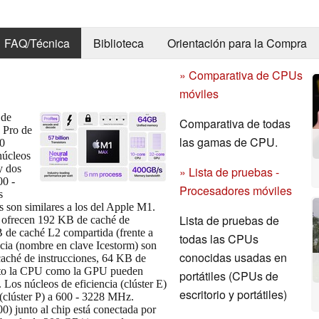
FAQ/Técnica
Biblioteca
Orientación para la Compra
» Comparativa de CPUs
móviles
 de
Comparativa de todas
 Pro de
las gamas de CPU.
10
núcleos
y dos
» Lista de pruebas -
00 -
Procesadores móviles
s
os son similares a los del Apple M1.
Lista de pruebas de
) ofrecen 192 KB de caché de
 de caché L2 compartida (frente a
todas las CPUs
cia (nombre en clave Icestorm) son
conocidas usadas en
aché de instrucciones, 64 KB de
nto la CPU como la GPU pueden
portátiles (CPUs de
Los núcleos de eficiencia (clúster E)
escritorio y portátiles)
(clúster P) a 600 - 3228 MHz.
 junto al chip está conectada por