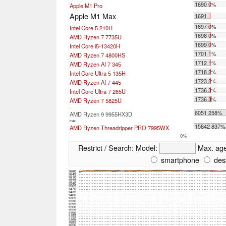
1690 0%
Apple M1 Pro
Apple M1 Max
1691
1697 0%
Intel Core 5 210H
1698 0%
AMD Ryzen 7 7735U
1699 0%
Intel Core i5-13420H
1701 1%
AMD Ryzen 7 4800HS
1712 1%
AMD Ryzen AI 7 345
1718 2%
Intel Core Ultra 5 135H
1723 2%
AMD Ryzen AI 7 445
1736 3%
Intel Core Ultra 7 265U
1736 3%
AMD Ryzen 7 5825U
...
6051 258%
AMD Ryzen 9 9955HX3D
max:
15842 837%
AMD Ryzen Threadripper PRO 7995WX
0%
Restrict / Search:
Model:
Max. ag
smartphone
des
1680
1645
1610
1575
1540
1505
1470
1435
1400
1365
1330
1295
1260
1225
1190
1155
1120
1085
1050