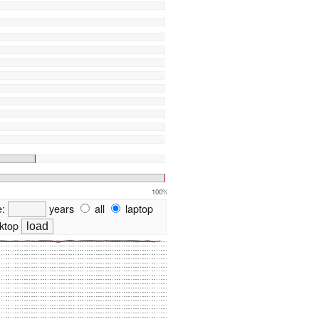
100%
e:
years
all
laptop
ktop