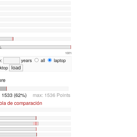
%
100%
e:
years
all
laptop
ktop
ore
:
1533 (62%)
max: 1536 Points
abla de comparación