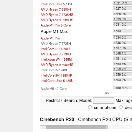
1521 -1%
Intel Core Ultra 5 115U
1527 0%
AMD Ryzen 7 6800H
1528 0%
AMD Ryzen 7 7735HS
1529 0%
AMD Ryzen 9 5980HS
1531 0%
Apple M1 Pro 8-Core
Apple M1 Max
1533
1534 0%
Apple M1 Pro
1536 0%
AMD Ryzen 7 7735H
1537 0%
Intel Core i7-11390H
1548 1%
AMD Ryzen 7 7736U
1551 1%
Intel Xeon W-11955M
1553 1%
AMD Ryzen 9 6900HS
1559 2%
Intel Core i5-1240U
1559 2%
Intel Core i9-11980HK
1563 2%
Intel Core Ultra 5 135U
...
2459 60%
Apple M5 10-Core
0%
Restrict / Search:
Model:
Max. ag
smartphone
des
Cinebench R20
- Cinebench R20 CPU (Sin