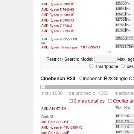
12533 1%
AMD Ryzen 9 5900HS
12554 1%
AMD Ryzen 5 7640HS
12629 2%
AMD Ryzen 9 5980HS
12733 3%
AMD Ryzen 9 5900HX
12768 3%
AMD Ryzen 7 7736U
12783 3%
AMD Ryzen 7 7735HS
...
38530 211%
AMD Ryzen 9 9955HX3D
max:
107681 769
AMD Ryzen Threadripper PRO 7995WX
0%
Restrict / Search:
Model:
Max. ag
smartphone
des
Cinebench R23
- Cinebench R23 Single C
min: 1530 de promedio: 1533 mediana
3 mas detalles
Ocultar t
+
-
74.4 -95%
AMD A10-5745M
...
1512 -1%
Apple M1
1512 -1%
Intel Core i3-1215U
1514 -1%
AMD Ryzen 9 PRO 6950HS
1521 -1%
Intel Core i5-1250P