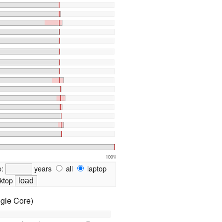
100%
e:
years
all
laptop
ktop
gle Core)