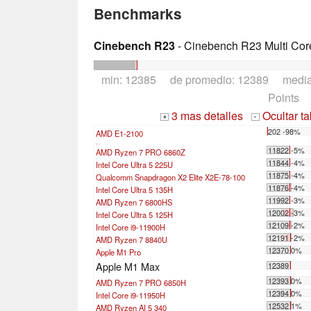
Benchmarks
Cinebench R23
- Cinebench R23 Multi Cor
min: 12385 de promedio: 12389 medi
Points
3 mas detalles
Ocultar t
+
-
202 -98%
AMD E1-2100
...
11822 -5%
AMD Ryzen 7 PRO 6860Z
11844 -4%
Intel Core Ultra 5 225U
11875 -4%
Qualcomm Snapdragon X2 Elite X2E-78-100
11876 -4%
Intel Core Ultra 5 135H
11992 -3%
AMD Ryzen 7 6800HS
12002 -3%
Intel Core Ultra 5 125H
12109 -2%
Intel Core i9-11900H
12191 -2%
AMD Ryzen 7 8840U
12370 0%
Apple M1 Pro
Apple M1 Max
12389
12393 0%
AMD Ryzen 7 PRO 6850H
12394 0%
Intel Core i9-11950H
12532 1%
AMD Ryzen AI 5 340