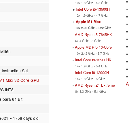
10x 1.8 GHz - 4.8 GHz
B
+
Intel Core i5-13500H
12x 1.9 GHz - 4.7 GHz
»
Apple M1 Max
10x 2.06 GHz - 3.22 GHz
-
AMD Ryzen 5 7645HX
0
6x 4 GHz - 5 GHz
-
Apple M2 Pro 10-Core
Millón
10x 2.42 GHz - 3.7 GHz
-
Intel Core i9-13900HK
14x 1.9 GHz - 5.4 GHz
Instruction Set
-
Intel Core i9-12900H
14x 1.8 GHz - 5 GHz
 M1 Max 32-Core GPU
A
-
AMD Ryzen Z1 Extreme
PS INT8
8x 3.3 GHz - 5.1 GHz
e para 64 Bit
/2021
= 1756 days old