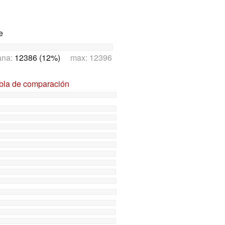
e
ana:
12386 (12%)
max: 12396
abla de comparación