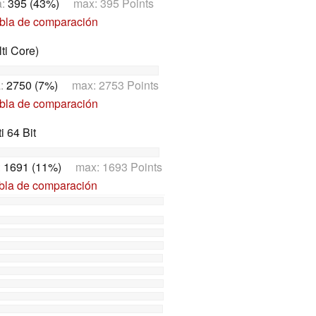
a:
395 (43%)
max: 395 Points
abla de comparación
ti Core)
a:
2750 (7%)
max: 2753 Points
abla de comparación
 64 Bit
:
1691 (11%)
max: 1693 Points
abla de comparación