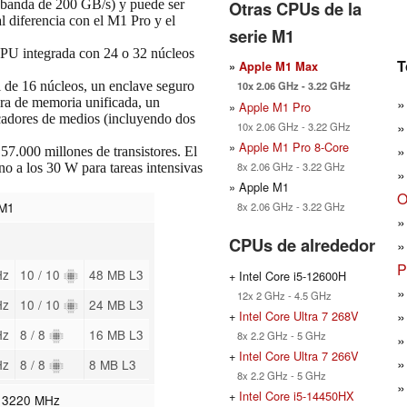
Otras CPUs de la
 banda de 200 GB/s) y puede ser
l diferencia con el M1 Pro y el
serie M1
GPU integrada con 24 o 32 núcleos
T
»
Apple M1 Max
10x 2.06 GHz - 3.22 GHz
 de 16 núcleos, un enclave seguro
tura de memoria unificada, un
»
Apple M1 Pro
icadores de medios (incluyendo dos
10x 2.06 GHz - 3.22 GHz
»
Apple M1 Pro 8-Core
7.000 millones de transistores. El
8x 2.06 GHz - 3.22 GHz
o a los 30 W para tareas intensivas
» Apple M1
O
 M1
8x 2.06 GHz - 3.22 GHz
CPUs de alrededor
P
Hz
10 / 10
48 MB L3
+ Intel Core i5-12600H
12x 2 GHz - 4.5 GHz
Hz
10 / 10
24 MB L3
+
Intel Core Ultra 7 268V
Hz
8 / 8
16 MB L3
8x 2.2 GHz - 5 GHz
+
Intel Core Ultra 7 266V
Hz
8 / 8
8 MB L3
8x 2.2 GHz - 5 GHz
+
Intel Core i5-14450HX
- 3220 MHz