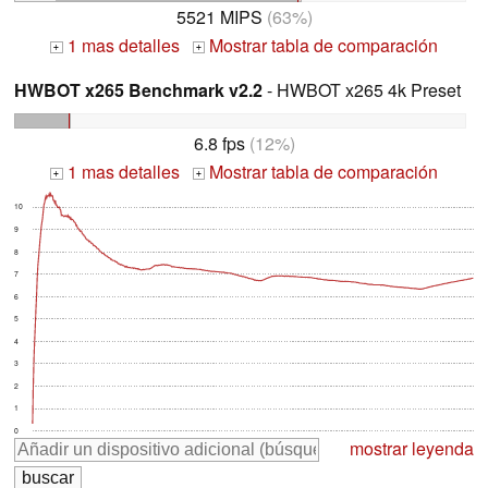
5521 MIPS
(63%)
1 mas detalles
Mostrar tabla de comparación
+
+
HWBOT x265 Benchmark v2.2
- HWBOT x265 4k Preset
6.8 fps
(12%)
1 mas detalles
Mostrar tabla de comparación
+
+
10
9
8
7
6
5
4
3
2
1
0
mostrar leyenda