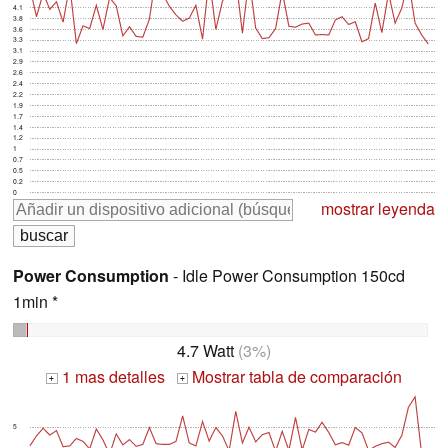
4.1
3.8
3.6
3.3
3.1
2.9
2.6
2.4
2.2
1.9
1.7
1.4
1.2
1
0.7
0.5
0.2
0
mostrar leyenda
Power Consumption
- Idle Power Consumption 150cd
1min *
4.7 Watt
(3%)
1 mas detalles
Mostrar tabla de comparación
+
+
5