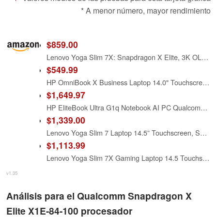
* A menor número, mayor rendimiento
$859.00
Lenovo Yoga Slim 7X: Snapdragon X Elite, 3K OLED 1000nits, 16GB RAM, 1TBSSD
$549.99
HP OmniBook X Business Laptop 14.0" Touchscreen IPS 2.2K Display (Snapdragon X Elite X1E-78-100, 16GB LPDDR5X, 1TB SSD, Qualcomm Adreno, Backlit KB, WiFi 6E, Webcam, Win 11 Home) (Renewed)
$1,649.97
HP EliteBook Ultra G1q Notebook AI PC Qualcomm Snapdragon 16GB RAM 512GB SSD Qualcomm Adreno GPU Atmosphere Blue - Snapdragon X Elite X1E-78-100 (Up to 3.4 GHz, 12 cores) - 2.2K (2240 x 1400) - Integr
$1,339.00
Lenovo Yoga Slim 7 Laptop 14.5” Touchscreen, Snapdragon X Elite X1E-78-100, Qualcomm Adreno GPU, 16GB LPDDR5, 2TB SSD, Backlit KB, Bluetooth 5.4, FHD 1080p (2.0MP) + IR Camera, Windows 11 Home
$1,113.99
Lenovo Yoga Slim 7X Gaming Laptop 14.5 Touchscreen OLED 2944x1840 Display (Snapdragon X Elite X1E-78-100, 16GB LPDDR5X, 512GB SSD, Backlit KB, WiFi 7, Webcam, Win 11 Home) (Renewed)
v1.35
Análisis para el Qualcomm Snapdragon X
Elite X1E-84-100 procesador