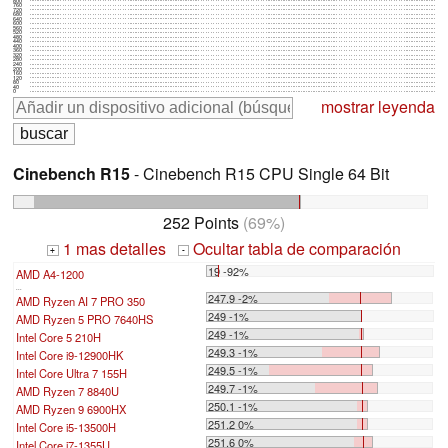
800
760
720
680
640
600
560
520
480
440
400
360
320
280
240
200
160
120
80
40
0
mostrar leyenda
Cinebench R15
- Cinebench R15 CPU Single 64 Bit
252 Points
(69%)
1 mas detalles
Ocultar tabla de comparación
+
-
19 -92%
AMD A4-1200
...
247.9 -2%
AMD Ryzen AI 7 PRO 350
249 -1%
AMD Ryzen 5 PRO 7640HS
249 -1%
Intel Core 5 210H
249.3 -1%
Intel Core i9-12900HK
249.5 -1%
Intel Core Ultra 7 155H
249.7 -1%
AMD Ryzen 7 8840U
250.1 -1%
AMD Ryzen 9 6900HX
251.2 0%
Intel Core i5-13500H
251.6 0%
Intel Core i7-1355U