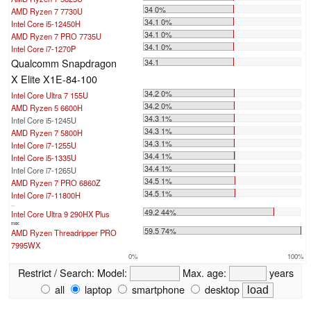
34 0%
AMD Ryzen 7 7730U
34.1 0%
Intel Core i5-12450H
34.1 0%
AMD Ryzen 7 PRO 7735U
34.1 0%
Intel Core i7-1270P
Qualcomm Snapdragon
34.1
X Elite X1E-84-100
34.2 0%
Intel Core Ultra 7 155U
34.2 0%
AMD Ryzen 5 6600H
34.3 1%
Intel Core i5-1245U
34.3 1%
AMD Ryzen 7 5800H
34.3 1%
Intel Core i7-1255U
34.4 1%
Intel Core i5-1335U
34.4 1%
Intel Core i7-1265U
34.5 1%
AMD Ryzen 7 PRO 6860Z
34.5 1%
Intel Core i7-11800H
...
49.2 44%
Intel Core Ultra 9 290HX Plus
max:
59.5 74%
AMD Ryzen Threadripper PRO
7995WX
0%
100%
Restrict / Search:
Model:
Max. age:
years
all
laptop
smartphone
desktop