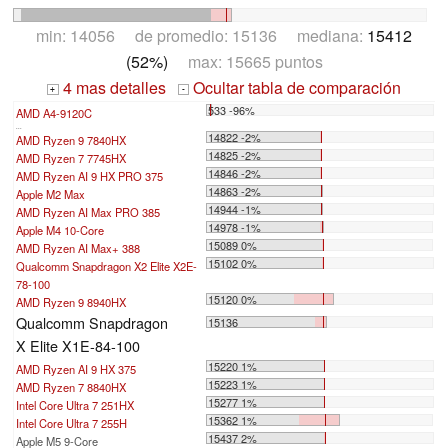
min: 14056 de promedio: 15136 mediana:
15412
(52%)
max: 15665 puntos
4 mas detalles
Ocultar tabla de comparación
+
-
533 -96%
AMD A4-9120C
...
14822 -2%
AMD Ryzen 9 7840HX
14825 -2%
AMD Ryzen 7 7745HX
14846 -2%
AMD Ryzen AI 9 HX PRO 375
14863 -2%
Apple M2 Max
14944 -1%
AMD Ryzen AI Max PRO 385
14978 -1%
Apple M4 10-Core
15089 0%
AMD Ryzen AI Max+ 388
15102 0%
Qualcomm Snapdragon X2 Elite X2E-
78-100
15120 0%
AMD Ryzen 9 8940HX
Qualcomm Snapdragon
15136
X Elite X1E-84-100
15220 1%
AMD Ryzen AI 9 HX 375
15223 1%
AMD Ryzen 7 8840HX
15277 1%
Intel Core Ultra 7 251HX
15362 1%
Intel Core Ultra 7 255H
15437 2%
Apple M5 9-Core