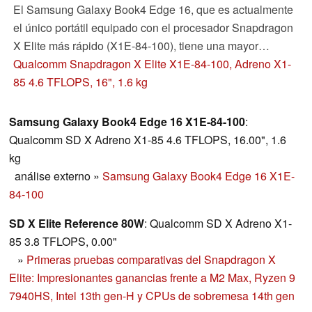
El Samsung Galaxy Book4 Edge 16, que es actualmente
el único portátil equipado con el procesador Snapdragon
X Elite más rápido (X1E-84-100), tiene una mayor
velocidad de reloj del núcleo de la CPU, así como una
Qualcomm Snapdragon X Elite X1E-84-100, Adreno X1-
GPU Adreno más rápida. Sin embargo, el delgado Galaxy
85 4.6 TFLOPS, 16", 1.6 kg
Book4 sólo puede utilizar su potencial de rendimiento de
forma limitada.
Samsung Galaxy Book4 Edge 16 X1E-84-100
:
Qualcomm SD X Adreno X1-85 4.6 TFLOPS, 16.00", 1.6
kg
análise externo
»
Samsung Galaxy Book4 Edge 16 X1E-
84-100
SD X Elite Reference 80W
: Qualcomm SD X Adreno X1-
85 3.8 TFLOPS, 0.00"
»
Primeras pruebas comparativas del Snapdragon X
Elite: Impresionantes ganancias frente a M2 Max, Ryzen 9
7940HS, Intel 13th gen-H y CPUs de sobremesa 14th gen