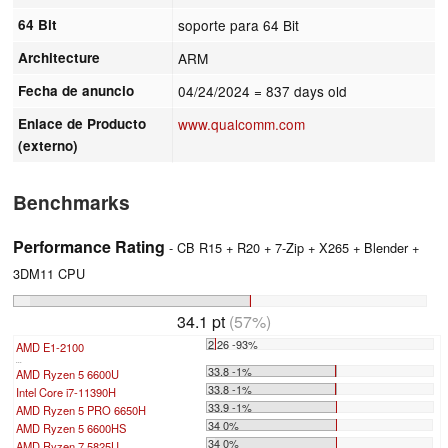
64 Bit
soporte para 64 Bit
Architecture
ARM
Fecha de anuncio
04/24/2024
= 837 days old
Enlace de Producto
www.qualcomm.com
(externo)
Benchmarks
Performance Rating
- CB R15 + R20 + 7-Zip + X265 + Blender +
3DM11 CPU
34.1 pt
(57%)
2.26 -93%
AMD E1-2100
...
33.8 -1%
AMD Ryzen 5 6600U
33.8 -1%
Intel Core i7-11390H
33.9 -1%
AMD Ryzen 5 PRO 6650H
34 0%
AMD Ryzen 5 6600HS
34 0%
AMD Ryzen 7 5825U