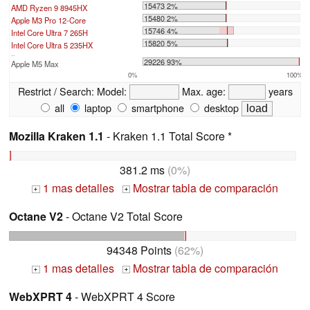
15473 2%
AMD Ryzen 9 8945HX
15480 2%
Apple M3 Pro 12-Core
15746 4%
Intel Core Ultra 7 265H
15820 5%
Intel Core Ultra 5 235HX
...
29226 93%
Apple M5 Max
0%
100%
Restrict / Search:
Model:
Max. age:
years
all
laptop
smartphone
desktop
Mozilla Kraken 1.1
- Kraken 1.1 Total Score *
381.2 ms
(0%)
1 mas detalles
Mostrar tabla de comparación
+
+
Octane V2
- Octane V2 Total Score
94348 Points
(62%)
1 mas detalles
Mostrar tabla de comparación
+
+
WebXPRT 4
- WebXPRT 4 Score