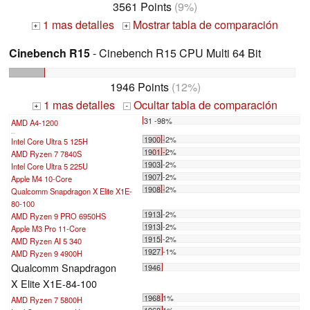
3561 Points
(9%)
1 mas detalles
Mostrar tabla de comparación
+
+
Cinebench R15
- Cinebench R15 CPU Multi 64 Bit
1946 Points
(12%)
1 mas detalles
Ocultar tabla de comparación
+
-
31 -98%
AMD A4-1200
...
1900 -2%
Intel Core Ultra 5 125H
1901 -2%
AMD Ryzen 7 7840S
1903 -2%
Intel Core Ultra 5 225U
1907 -2%
Apple M4 10-Core
1908 -2%
Qualcomm Snapdragon X Elite X1E-
80-100
1913 -2%
AMD Ryzen 9 PRO 6950HS
1913 -2%
Apple M3 Pro 11-Core
1915 -2%
AMD Ryzen AI 5 340
1927 -1%
AMD Ryzen 9 4900H
Qualcomm Snapdragon
1946
X Elite X1E-84-100
1968 1%
AMD Ryzen 7 5800H