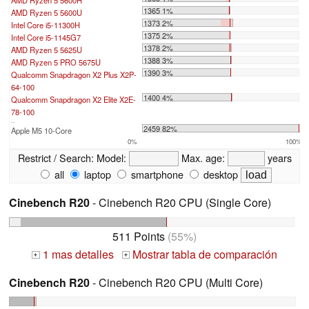
1365 1%
AMD Ryzen 5 5600U
1373 2%
Intel Core i5-11300H
1375 2%
Intel Core i5-1145G7
1378 2%
AMD Ryzen 5 5625U
1388 3%
AMD Ryzen 5 PRO 5675U
1390 3%
Qualcomm Snapdragon X2 Plus X2P-
64-100
1400 4%
Qualcomm Snapdragon X2 Elite X2E-
78-100
...
2459 82%
Apple M5 10-Core
0%
100%
Restrict / Search:
Model:
Max. age:
years
all
laptop
smartphone
desktop
Cinebench R20
- Cinebench R20 CPU (Single Core)
511 Points
(55%)
1 mas detalles
Mostrar tabla de comparación
+
+
Cinebench R20
- Cinebench R20 CPU (Multi Core)