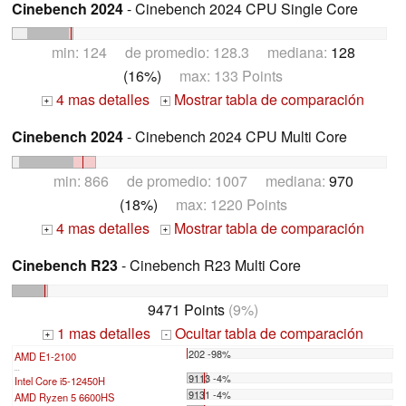
Cinebench 2024
- Cinebench 2024 CPU Single Core
min: 124 de promedio: 128.3 mediana:
128
(16%)
max: 133 Points
4 mas detalles
Mostrar tabla de comparación
+
+
Cinebench 2024
- Cinebench 2024 CPU Multi Core
min: 866 de promedio: 1007 mediana:
970
(18%)
max: 1220 Points
4 mas detalles
Mostrar tabla de comparación
+
+
Cinebench R23
- Cinebench R23 Multi Core
9471 Points
(9%)
1 mas detalles
Ocultar tabla de comparación
+
-
202 -98%
AMD E1-2100
...
9113 -4%
Intel Core i5-12450H
9131 -4%
AMD Ryzen 5 6600HS