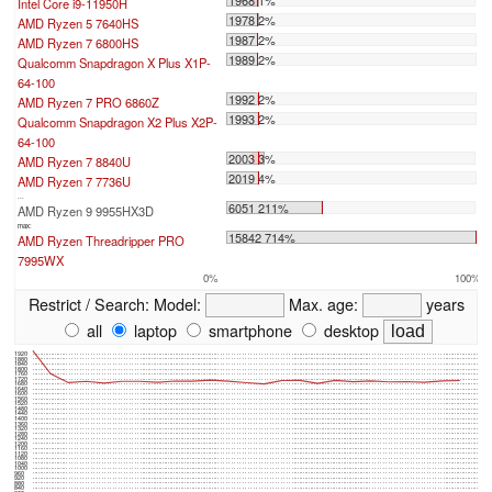
1968 1%
Intel Core i9-11950H
1978 2%
AMD Ryzen 5 7640HS
1987 2%
AMD Ryzen 7 6800HS
1989 2%
Qualcomm Snapdragon X Plus X1P-
64-100
1992 2%
AMD Ryzen 7 PRO 6860Z
1993 2%
Qualcomm Snapdragon X2 Plus X2P-
64-100
2003 3%
AMD Ryzen 7 8840U
2019 4%
AMD Ryzen 7 7736U
...
6051 211%
AMD Ryzen 9 9955HX3D
max:
15842 714%
AMD Ryzen Threadripper PRO
7995WX
0%
100%
Restrict / Search:
Model:
Max. age:
years
all
laptop
smartphone
desktop
1920
1880
1840
1800
1760
1720
1680
1640
1600
1560
1520
1480
1440
1400
1360
1320
1280
1240
1200
1160
1120
1080
1040
1000
960
920
880
840