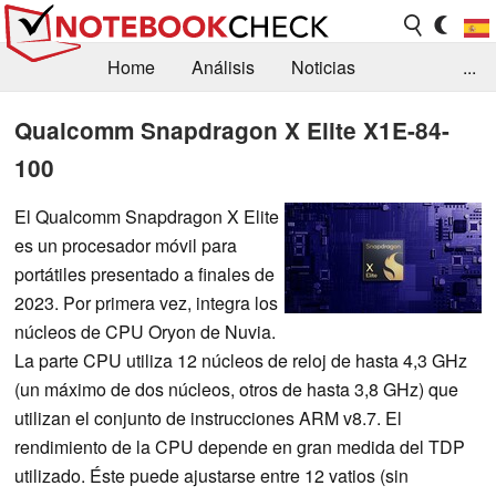
Home
Análisis
Noticias
...
FAQ/Técnica
Biblioteca
Qualcomm Snapdragon X Elite X1E-84-
100
Orientación para la Compra
Busca
Contacto
El Qualcomm Snapdragon X Elite
es un procesador móvil para
portátiles presentado a finales de
2023. Por primera vez, integra los
núcleos de CPU Oryon de Nuvia.
La parte CPU utiliza 12 núcleos de reloj de hasta 4,3 GHz
(un máximo de dos núcleos, otros de hasta 3,8 GHz) que
utilizan el conjunto de instrucciones ARM v8.7. El
rendimiento de la CPU depende en gran medida del TDP
utilizado. Éste puede ajustarse entre 12 vatios (sin