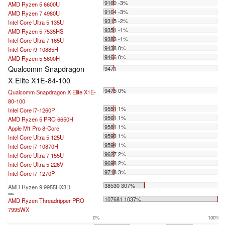
9160 -3%
AMD Ryzen 5 6600U
9164 -3%
AMD Ryzen 7 4980U
9315 -2%
Intel Core Ultra 5 135U
9351 -1%
AMD Ryzen 5 7535HS
9383 -1%
Intel Core Ultra 7 165U
9438 0%
Intel Core i9-10885H
9466 0%
AMD Ryzen 5 5600H
Qualcomm Snapdragon
9471
X Elite X1E-84-100
9475 0%
Qualcomm Snapdragon X Elite X1E-
80-100
9551 1%
Intel Core i7-1260P
9561 1%
AMD Ryzen 5 PRO 6650H
9581 1%
Apple M1 Pro 8-Core
9593 1%
Intel Core Ultra 5 125U
9594 1%
Intel Core i7-10870H
9627 2%
Intel Core Ultra 7 155U
9698 2%
Intel Core Ultra 5 226V
9718 3%
Intel Core i7-1270P
...
38530 307%
AMD Ryzen 9 9955HX3D
max:
107681 1037%
AMD Ryzen Threadripper PRO
7995WX
0%
100%