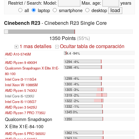
Restrict / Search:
Model:
Max. age:
years
all
laptop
smartphone
desktop
Cinebench R23
- Cinebench R23 Single Core
1350 Points
(55%)
1 mas detalles
Ocultar tabla de comparación
+
-
74.4 -94%
AMD A10-5745M
...
1294 -4%
AMD Ryzen 9 4900H
1298 -4%
Qualcomm Snapdragon X Elite X1E-
80-100
1299 -4%
Intel Core i3-1115G4
1300 -4%
Intel Xeon W-10885M
1305 -3%
AMD Ryzen 5 7430U
1319 -2%
Intel Core i5-1230U
1322 -2%
Intel Core i5-1135G7
1332 -1%
AMD Ryzen 3 5425U
1345 0%
AMD Ryzen 7 PRO 7735U
Qualcomm Snapdragon
1350
X Elite X1E-84-100
1362 1%
AMD Ryzen 5 PRO 5650U
1363 1%
AMD Ryzen 5 5600H