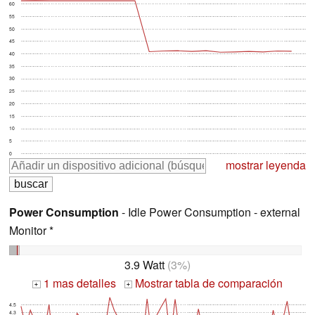
60
55
50
45
40
35
30
25
20
15
10
5
0
mostrar leyenda
Power Consumption
- Idle Power Consumption - external
Monitor *
3.9 Watt
(3%)
1 mas detalles
Mostrar tabla de comparación
+
+
4.5
4.3