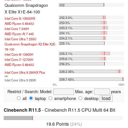
Qualcomm Snapdragon
252
X Elite X1E-84-100
252.3 0%
Intel Core i5-13500HX
253 0%
AMD Ryzen 5 8540U
253.3 1%
Intel Core 7 240H
254 1%
AMD Ryzen AI 7 445
254.2 1%
Intel Core Ultra 7 255U
255 1%
Qualcomm Snapdragon X2 Elite X2E-
78-100
255.3 1%
Intel Core i9-13905H
255.6 1%
Intel Core i7-12700H
256 2%
AMD Ryzen 5 8640U
...
339.2 35%
Intel Core Ultra 9 290HX Plus
max:
359.7 43%
Intel Core Ultra 9 285K
0%
100%
Restrict / Search:
Model:
Max. age:
years
all
laptop
smartphone
desktop
Cinebench R11.5
- Cinebench R11.5 CPU Multi 64 Bit
19.6 Points
(24%)