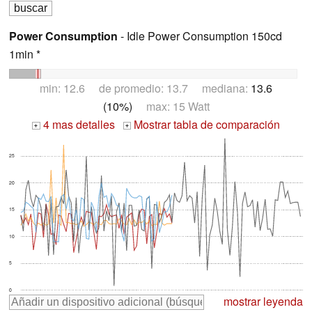
Power Consumption
- Idle Power Consumption 150cd
1min *
min: 12.6 de promedio: 13.7 mediana:
13.6
(10%)
max: 15 Watt
4 mas detalles
Mostrar tabla de comparación
+
+
25
20
15
10
5
0
mostrar leyenda