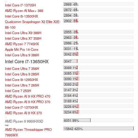
...
2869 -6%
Intel Core i7-13705H
2872 -6%
AMD Ryzen AI Max+ 388
2894 -5%
Intel Core i5-13500HX
2902 -5%
Qualcomm Snapdragon X2 Elite X2E-
88-100
2955 -3%
Intel Core Ultra X9 388H
2963 -3%
Intel Core Ultra X7 358H
2986 -2%
AMD Ryzen 7 7745HX
3031 -1%
Apple M4 Pro 14-Core
3042 0%
Intel Core Ultra 9 386H
Intel Core i7-13650HX
3047
3069 1%
Intel Core Ultra 7 356H
3085 1%
Intel Core Ultra 9 285H
3090 1%
Intel Core i9-12950HX
3093 2%
Intel Core Ultra 7 265H
3147 3%
Intel Core 7 250H
3164 4%
AMD Ryzen AI 9 HX PRO 470
3169 4%
AMD Ryzen AI 9 HX PRO 370
3226 6%
Intel Core i7-13700HX
3234 6%
AMD Ryzen AI 9 HX 370
...
6051 99%
AMD Ryzen 9 9955HX3D
max:
15842 420%
AMD Ryzen Threadripper PRO
7995WX