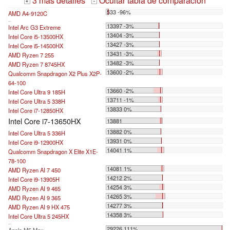
3 mas detalles
Ocultar tabla de comparación
+
-
533 -96%
AMD A4-9120C
...
13397 -3%
Intel Arc G3 Extreme
13404 -3%
Intel Core i5-13500HX
13427 -3%
Intel Core i5-14500HX
13431 -3%
AMD Ryzen 7 255
13482 -3%
AMD Ryzen 7 8745HX
13600 -2%
Qualcomm Snapdragon X2 Plus X2P-
64-100
13660 -2%
Intel Core Ultra 9 185H
13711 -1%
Intel Core Ultra 5 338H
13833 0%
Intel Core i7-12850HX
Intel Core i7-13650HX
13881
13882 0%
Intel Core Ultra 5 336H
13931 0%
Intel Core i9-12900HX
14041 1%
Qualcomm Snapdragon X Elite X1E-
78-100
14081 1%
AMD Ryzen AI 7 450
14212 2%
Intel Core i9-13905H
14254 3%
AMD Ryzen AI 9 465
14265 3%
AMD Ryzen AI 9 365
14277 3%
AMD Ryzen AI 9 HX 475
14358 3%
Intel Core Ultra 5 245HX
...
29226 111%
Apple M5 Max