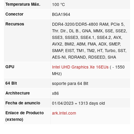
Temperatura Máx.
100 °C
Conector
BGA1964
Recursos
DDR4-3200/DDR5-4800 RAM, PCIe 5,
Thr. Dir., DL B., GNA, MMX, SSE, SSE2,
SSE3, SSSE3, SSE4.1, SSE4.2, AVX,
AVX2, BMI2, ABM, FMA, ADX, SMEP,
SMAP, EIST, TM1, TM2, HT, Turbo, SST,
AES-NI, RDRAND, RDSEED, SHA
GPU
Intel UHD Graphics Xe 16EUs
( - 1550
MHz)
64 Bit
soporte para 64 Bit
Architecture
x86
Fecha de anuncio
01/04/2023
= 1313 days old
Enlace de Producto
ark.intel.com
(externo)