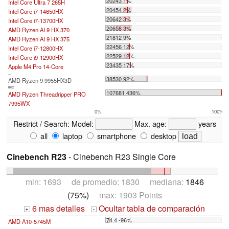
20243 1%
Intel Core Ultra 7 265H
20454 2%
Intel Core i7-14650HX
20642 3%
Intel Core i7-13700HX
20658 3%
AMD Ryzen AI 9 HX 370
21812 9%
AMD Ryzen AI 9 HX 375
22456 12%
Intel Core i7-12800HX
22529 12%
Intel Core i9-12900HX
23435 17%
Apple M4 Pro 14-Core
...
38530 92%
AMD Ryzen 9 9955HX3D
max:
107681 436%
AMD Ryzen Threadripper PRO
7995WX
0%
100%
Restrict / Search:
Model:
Max. age:
years
all
laptop
smartphone
desktop
Cinebench R23
- Cinebench R23 Single Core
min: 1693 de promedio: 1830 mediana:
1846
(75%)
max: 1903 Points
6 mas detalles
Ocultar tabla de comparación
+
-
74.4 -96%
AMD A10-5745M
...