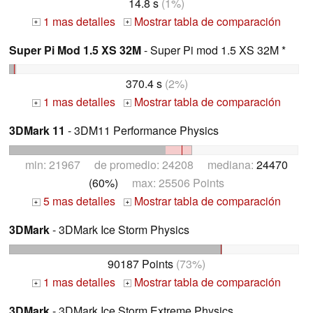
14.8 s
(1%)
1 mas detalles
Mostrar tabla de comparación
+
+
Super Pi Mod 1.5 XS 32M
- Super Pi mod 1.5 XS 32M *
370.4 s
(2%)
1 mas detalles
Mostrar tabla de comparación
+
+
3DMark 11
- 3DM11 Performance Physics
min: 21967 de promedio: 24208 mediana:
24470
(60%)
max: 25506 Points
5 mas detalles
Mostrar tabla de comparación
+
+
3DMark
- 3DMark Ice Storm Physics
90187 Points
(73%)
1 mas detalles
Mostrar tabla de comparación
+
+
3DMark
- 3DMark Ice Storm Extreme Physics