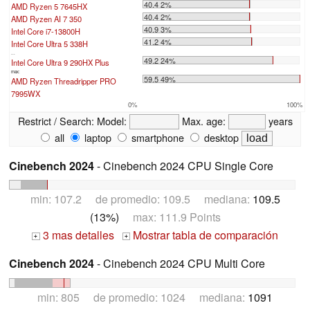
40.4 2%
AMD Ryzen 5 7645HX
40.4 2%
AMD Ryzen AI 7 350
40.9 3%
Intel Core i7-13800H
41.2 4%
Intel Core Ultra 5 338H
...
49.2 24%
Intel Core Ultra 9 290HX Plus
max:
59.5 49%
AMD Ryzen Threadripper PRO
7995WX
0%
100%
Restrict / Search:
Model:
Max. age:
years
all
laptop
smartphone
desktop
Cinebench 2024
- Cinebench 2024 CPU Single Core
min: 107.2 de promedio: 109.5 mediana:
109.5
(13%)
max: 111.9 Points
3 mas detalles
Mostrar tabla de comparación
+
+
Cinebench 2024
- Cinebench 2024 CPU Multi Core
min: 805 de promedio: 1024 mediana:
1091