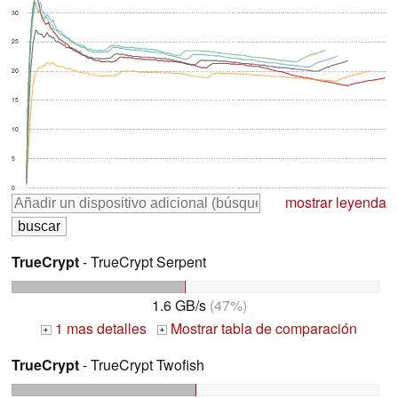
30
25
20
15
10
5
0
mostrar leyenda
TrueCrypt
- TrueCrypt Serpent
1.6 GB/s
(47%)
1 mas detalles
Mostrar tabla de comparación
+
+
TrueCrypt
- TrueCrypt Twofish