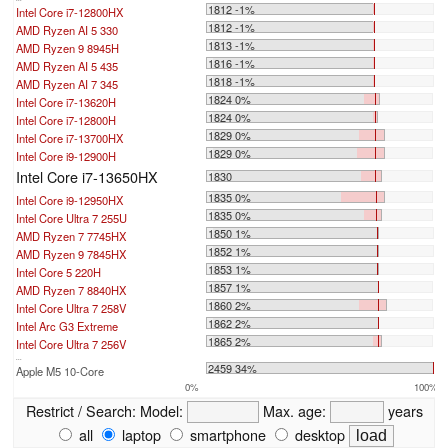
1812 -1%
Intel Core i7-12800HX
1812 -1%
AMD Ryzen AI 5 330
1813 -1%
AMD Ryzen 9 8945H
1816 -1%
AMD Ryzen AI 5 435
1818 -1%
AMD Ryzen AI 7 345
1824 0%
Intel Core i7-13620H
1824 0%
Intel Core i7-12800H
1829 0%
Intel Core i7-13700HX
1829 0%
Intel Core i9-12900H
Intel Core i7-13650HX
1830
1835 0%
Intel Core i9-12950HX
1835 0%
Intel Core Ultra 7 255U
1850 1%
AMD Ryzen 7 7745HX
1852 1%
AMD Ryzen 9 7845HX
1853 1%
Intel Core 5 220H
1857 1%
AMD Ryzen 7 8840HX
1860 2%
Intel Core Ultra 7 258V
1862 2%
Intel Arc G3 Extreme
1865 2%
Intel Core Ultra 7 256V
...
2459 34%
Apple M5 10-Core
0%
100%
Restrict / Search:
Model:
Max. age:
years
all
laptop
smartphone
desktop