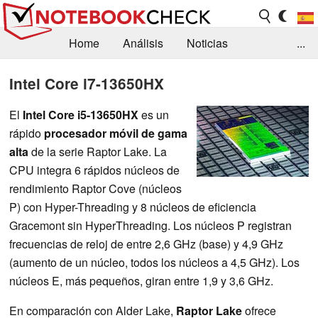
Home
Análisis
Noticias
...
FAQ/Técnica
Biblioteca
Intel Core i7-13650HX
Orientación para la Compra
Busca
El
Intel Core i5-13650HX
es un
rápido
procesador móvil de gama
Contacto
alta
de la serie Raptor Lake. La
CPU integra 6 rápidos núcleos de
rendimiento Raptor Cove (núcleos
P) con Hyper-Threading y 8 núcleos de eficiencia
Gracemont sin HyperThreading. Los núcleos P registran
frecuencias de reloj de entre 2,6 GHz (base) y 4,9 GHz
(aumento de un núcleo, todos los núcleos a 4,5 GHz). Los
núcleos E, más pequeños, giran entre 1,9 y 3,6 GHz.
En comparación con Alder Lake,
Raptor Lake
ofrece