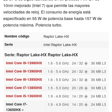
10nm mejorado (Intel 7) que permite las mayores
velocidades de reloj. El consumo de energía está
especificado en 55 W de potencia base hasta 157 W de
potencia máxima. Potencia turbo.
Nombre código
Raptor Lake-HX
Serie
Intel Raptor Lake-HX
Serie: Raptor Lake-HX Raptor Lake-HX
Intel Core i9-13980HX
1.6 - 5.6 GHz
24 / 32
36 MB L3
Intel Core i9-13900HX
1.6 - 5.4 GHz
24 / 32
36 MB L3
Intel Core i9-13950HX
1.6 - 5.5 GHz
24 / 32
36 MB L3
Intel Core i7-13850HX
1.5 - 5.3 GHz
20 / 28
30 MB L3
Intel Core i5-13600HX
1.9 - 4.8 GHz
14 / 20
24 MB L3
Intel Core i7-
1.9 - 4.9 GHz
14 / 20
24 MB L3
13650HX «