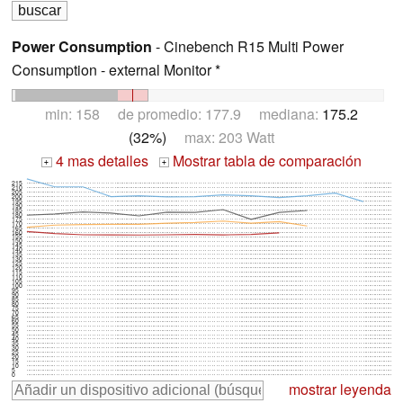
Power Consumption
- Cinebench R15 Multi Power
Consumption - external Monitor *
min: 158 de promedio: 177.9 mediana:
175.2
(32%)
max: 203 Watt
4 mas detalles
Mostrar tabla de comparación
+
+
215
210
205
200
195
190
185
180
175
170
165
160
155
150
145
140
135
130
125
120
115
110
105
100
95
90
85
80
75
70
65
60
55
50
45
40
35
30
25
20
15
10
5
0
mostrar leyenda