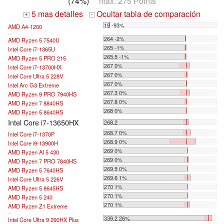
(74%)
max: 275 Points
5 mas detalles
Ocultar tabla de comparación
+
-
19 -93%
AMD A4-1200
...
264 -2%
AMD Ryzen 5 7540U
265 -1%
Intel Core i7-1365U
265.5 -1%
AMD Ryzen 5 PRO 215
267 0%
Intel Core i7-13700HX
267 0%
Intel Core Ultra 5 228V
267 0%
Intel Arc G3 Extreme
267.3 0%
AMD Ryzen 9 PRO 7940HS
267.8 0%
AMD Ryzen 7 8840HS
268 0%
AMD Ryzen 5 8640HS
Intel Core i7-13650HX
268.2
268.7 0%
Intel Core i7-1370P
268.9 0%
Intel Core i9-13900H
269 0%
AMD Ryzen AI 5 430
269 0%
AMD Ryzen 7 PRO 7840HS
269.5 0%
AMD Ryzen 5 7640HS
269.6 1%
Intel Core Ultra 5 226V
270 1%
AMD Ryzen 5 8645HS
270 1%
AMD Ryzen 5 240
270 1%
AMD Ryzen Z1 Extreme
...
339.2 26%
Intel Core Ultra 9 290HX Plus