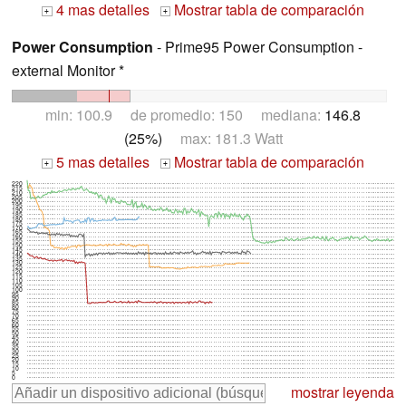
4 mas detalles
Mostrar tabla de comparación
+
+
Power Consumption
- Prime95 Power Consumption -
external Monitor *
min: 100.9 de promedio: 150 mediana:
146.8
(25%)
max: 181.3 Watt
5 mas detalles
Mostrar tabla de comparación
+
+
220
215
210
205
200
195
190
185
180
175
170
165
160
155
150
145
140
135
130
125
120
115
110
105
100
95
90
85
80
75
70
65
60
55
50
45
40
35
30
25
20
15
10
5
0
mostrar leyenda