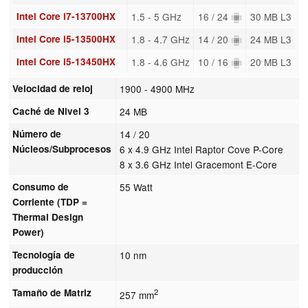
Intel Core i7-13700HX
1.5 - 5 GHz
16 / 24
30 MB L3
Intel Core i5-13500HX
1.8 - 4.7 GHz
14 / 20
24 MB L3
Intel Core i5-13450HX
1.8 - 4.6 GHz
10 / 16
20 MB L3
Velocidad de reloj
1900 - 4900 MHz
Caché de Nivel 3
24 MB
Número de
14 / 20
Núcleos/Subprocesos
6 x 4.9 GHz Intel Raptor Cove P-Core
8 x 3.6 GHz Intel Gracemont E-Core
Consumo de
55 Watt
Corriente (TDP =
Thermal Design
Power)
Tecnología de
10 nm
producción
Tamaño de Matriz
2
257 mm