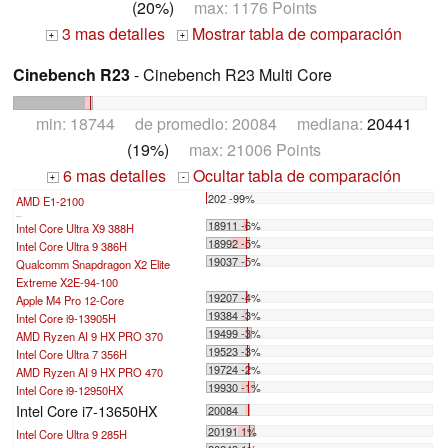
(20%)
max: 1176 Points
3 mas detalles
Mostrar tabla de comparación
+
+
Cinebench R23
- Cinebench R23 Multi Core
min: 18744 de promedio: 20084 mediana:
20441
(19%)
max: 21006 Points
6 mas detalles
Ocultar tabla de comparación
+
-
202 -99%
AMD E1-2100
...
18911 -6%
Intel Core Ultra X9 388H
18992 -5%
Intel Core Ultra 9 386H
19037 -5%
Qualcomm Snapdragon X2 Elite
Extreme X2E-94-100
19207 -4%
Apple M4 Pro 12-Core
19384 -3%
Intel Core i9-13905H
19499 -3%
AMD Ryzen AI 9 HX PRO 370
19523 -3%
Intel Core Ultra 7 356H
19724 -2%
AMD Ryzen AI 9 HX PRO 470
19930 -1%
Intel Core i9-12950HX
Intel Core i7-13650HX
20084
20191 1%
Intel Core Ultra 9 285H