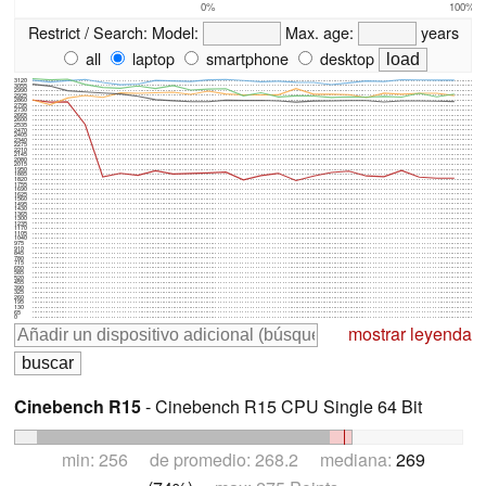
0%
100%
Restrict / Search:
Model:
Max. age:
years
all
laptop
smartphone
desktop
3120
3055
2990
2925
2860
2795
2730
2665
2600
2535
2470
2405
2340
2275
2210
2145
2080
2015
1950
1885
1820
1755
1690
1625
1560
1495
1430
1365
1300
1235
1170
1105
1040
975
910
845
780
715
650
585
520
455
390
325
260
195
130
65
0
mostrar leyenda
Cinebench R15
- Cinebench R15 CPU Single 64 Bit
min: 256 de promedio: 268.2 mediana:
269