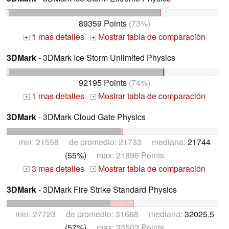
89359 Points
(73%)
1 mas detalles
Mostrar tabla de comparación
+
+
3DMark
- 3DMark Ice Storm Unlimited Physics
92195 Points
(74%)
1 mas detalles
Mostrar tabla de comparación
+
+
3DMark
- 3DMark Cloud Gate Physics
min: 21558 de promedio: 21733 mediana:
21744
(55%)
max: 21896 Points
3 mas detalles
Mostrar tabla de comparación
+
+
3DMark
- 3DMark Fire Strike Standard Physics
min: 27723 de promedio: 31668 mediana:
32025.5
(57%)
max: 33502 Points