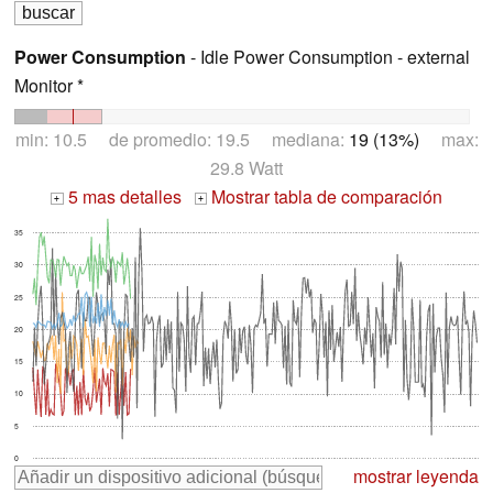
Power Consumption
- Idle Power Consumption - external
Monitor *
min: 10.5 de promedio: 19.5 mediana:
19 (13%)
max:
29.8 Watt
5 mas detalles
Mostrar tabla de comparación
+
+
35
30
25
20
15
10
5
0
mostrar leyenda