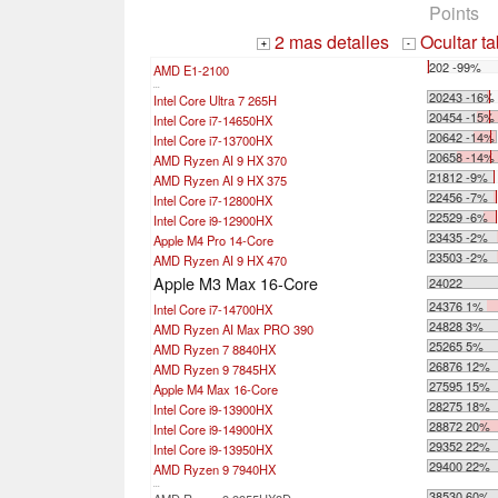
Points
2 mas detalles
Ocultar t
+
-
202 -99%
AMD E1-2100
...
20243 -16%
Intel Core Ultra 7 265H
20454 -15%
Intel Core i7-14650HX
20642 -14%
Intel Core i7-13700HX
20658 -14%
AMD Ryzen AI 9 HX 370
21812 -9%
AMD Ryzen AI 9 HX 375
22456 -7%
Intel Core i7-12800HX
22529 -6%
Intel Core i9-12900HX
23435 -2%
Apple M4 Pro 14-Core
23503 -2%
AMD Ryzen AI 9 HX 470
Apple M3 Max 16-Core
24022
24376 1%
Intel Core i7-14700HX
24828 3%
AMD Ryzen AI Max PRO 390
25265 5%
AMD Ryzen 7 8840HX
26876 12%
AMD Ryzen 9 7845HX
27595 15%
Apple M4 Max 16-Core
28275 18%
Intel Core i9-13900HX
28872 20%
Intel Core i9-14900HX
29352 22%
Intel Core i9-13950HX
29400 22%
AMD Ryzen 9 7940HX
...
38530 60%