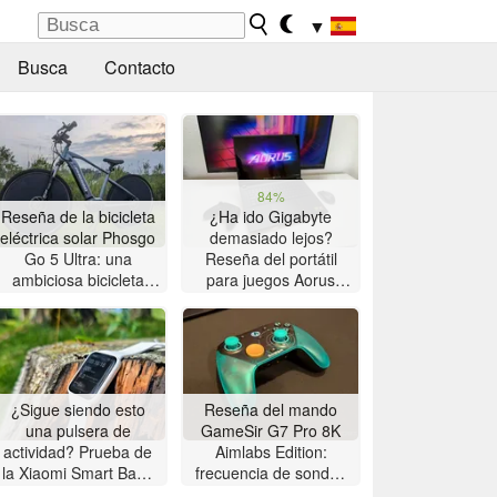
▼
Busca
Contacto
84%
Reseña de la bicicleta
¿Ha ido Gigabyte
eléctrica solar Phosgo
demasiado lejos?
Go 5 Ultra: una
Reseña del portátil
ambiciosa bicicleta
para juegos Aorus
eléctrica solar con
Master 16 con AMD
algunas peculiaridades
Zen 5
¿Sigue siendo esto
Reseña del mando
una pulsera de
GameSir G7 Pro 8K
actividad? Prueba de
Aimlabs Edition:
la Xiaomi Smart Band
frecuencia de sondeo
10 Pro
de 8K a un precio