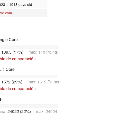
2023
= 1013 days old
ple.com
ngle Core
:
139.5 (17%)
max: 140 Points
abla de comparación
lti Core
:
1572 (29%)
max: 1612 Points
abla de comparación
e
ana:
24022 (22%)
max: 24024