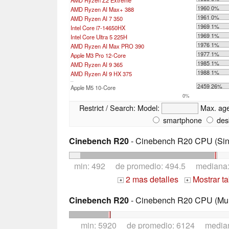
AMD Ryzen Z2 Extreme
1960 0%
AMD Ryzen AI Max+ 388
1961 0%
AMD Ryzen AI 7 350
1969 1%
Intel Core i7-14650HX
1969 1%
Intel Core Ultra 5 225H
1976 1%
AMD Ryzen AI Max PRO 390
1977 1%
Apple M3 Pro 12-Core
1985 1%
AMD Ryzen AI 9 365
1988 1%
AMD Ryzen AI 9 HX 375
...
2459 26%
Apple M5 10-Core
0%
Restrict / Search:
Model:
Max. ag
smartphone
des
Cinebench R20
- Cinebench R20 CPU (Sin
min: 492 de promedio: 494.5 mediana
2 mas detalles
Mostrar t
+
+
Cinebench R20
- Cinebench R20 CPU (Mul
min: 5920 de promedio: 6124 media