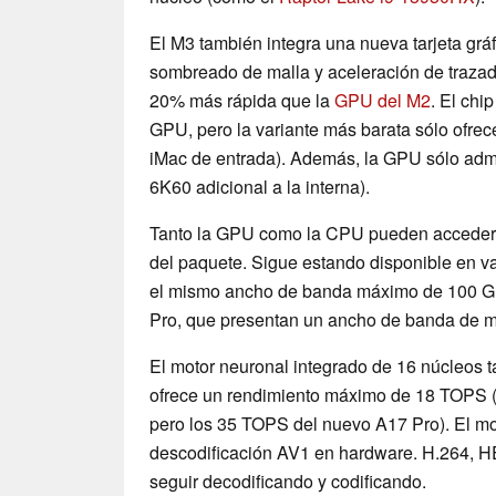
El M3 también integra una nueva tarjeta grá
sombreado de malla y aceleración de trazad
20% más rápida que la
GPU del M2
. El chi
GPU, pero la variante más barata sólo ofrec
iMac de entrada). Además, la GPU sólo admi
6K60 adicional a la interna).
Tanto la GPU como la CPU pueden acceder j
del paquete. Sigue estando disponible en va
el mismo ancho de banda máximo de 100 GB/
Pro, que presentan un ancho de banda de m
El motor neuronal integrado de 16 núcleos 
ofrece un rendimiento máximo de 18 TOPS (
pero los 35 TOPS del nuevo A17 Pro). El mo
descodificación AV1 en hardware. H.264,
seguir decodificando y codificando.