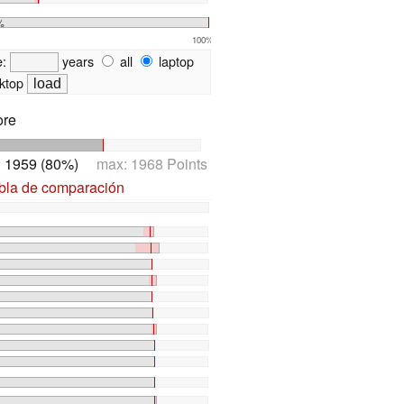
%
100%
e:
years
all
laptop
ktop
ore
:
1959 (80%)
max: 1968 Points
abla de comparación