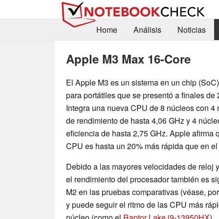
Home
Análisis
Noticias
Apple M3 Max 16-Core
El Apple M3 es un sistema en un chip (SoC
para portátiles que se presentó a finales de
Integra una nueva CPU de 8 núcleos con 4 
de rendimiento de hasta 4,06 GHz y 4 núcle
eficiencia de hasta 2,75 GHz. Apple afirma 
CPU es hasta un 20% más rápida que en el
Debido a las mayores velocidades de reloj y 
el rendimiento del procesador también es si
M2 en las pruebas comparativas (véase, po
y puede seguir el ritmo de las CPU más ráp
núcleo (como el
Raptor Lake i9-13950HX
).