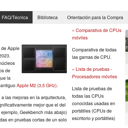
FAQ/Técnica
Biblioteca
Orientación para la Compra
» Comparativa de CPUs
móviles
) de Apple
Comparativa de todas
 2023.
las gamas de CPU.
núcleos
» Lista de pruebas -
os de
Procesadores móviles
que la
 antiguo
Apple M2 (3,5 GHz)
.
Lista de pruebas de
todas las CPUs
a las mejoras en la arquitectura,
conocidas usadas en
gnificativamente mejor que el del
portátiles (CPUs de
r ejemplo, Geekbench más abajo)
escritorio y portátiles)
idas en pruebas cortas de un solo