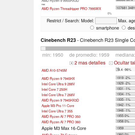
AMD Ryzen 9 9955HX3D
max:
107681 348
AMD Ryzen Threadripper PRO 7995WX
0%
Restrict / Search:
Model:
Max. ag
smartphone
des
Cinebench R23
- Cinebench R23 Single C
min: 1950 de promedio: 1959 mediana
2 mas detalles
Ocultar t
+
-
74.4 -96%
AMD A10-5745M
...
1919 -2%
AMD Ryzen 9 7945HX
1929 -2%
Intel Core Ultra 9 288V
1931 -1%
Intel Core 7 250H
1934 -1%
Intel Core Ultra 7 268V
1935 -1%
AMD Ryzen 9 7945HX3D
1942 -1%
Apple M3 Pro 11-Core
1948 -1%
Intel Core Ultra 7 355
1955 0%
AMD Ryzen AI 7 PRO 350
1958 0%
AMD Ryzen AI 7 PRO 360
Apple M3 Max 16-Core
1959
1960 0%