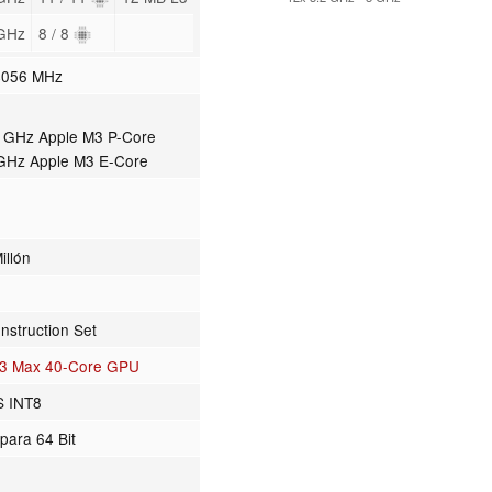
 GHz
8 / 8
4056 MHz
1 GHz Apple M3 P-Core
 GHz Apple M3 E-Core
illón
nstruction Set
M3 Max 40-Core GPU
S INT8
para 64 Bit