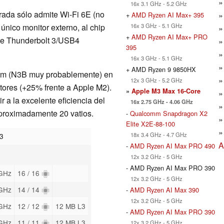
16x 3.1 GHz - 5.2 GHz
rada sólo admite Wi-Fi 6E (no
+
AMD Ryzen AI Max+ 395
16x 3 GHz - 5.1 GHz
 único monitor externo, al chip
+
AMD Ryzen AI Max+ PRO
rte Thunderbolt 3/USB4
395
16x 3 GHz - 5.1 GHz
+ AMD Ryzen 9 9850HX
 3nm (N3B muy probablemente) en
12x 3 GHz - 5.2 GHz
tores (+25% frente a Apple M2).
»
Apple M3 Max 16-Core
 a la excelente eficiencia del
16x 2.75 GHz - 4.06 GHz
proximadamente 20 vatios.
-
Qualcomm Snapdragon X2
Elite X2E-88-100
18x 3.4 GHz - 4.7 GHz
M3
A
-
AMD Ryzen AI Max PRO 490
12x 3.2 GHz - 5 GHz
- AMD Ryzen AI Max PRO 390
 GHz
16 / 16
12x 3.2 GHz - 5 GHz
 GHz
14 / 14
-
AMD Ryzen AI Max 390
12x 3.2 GHz - 5 GHz
 GHz
12 / 12
12 MB L3
-
AMD Ryzen AI Max PRO 390
 GHz
11 / 11
12 MB L3
12x 3.2 GHz - 5 GHz