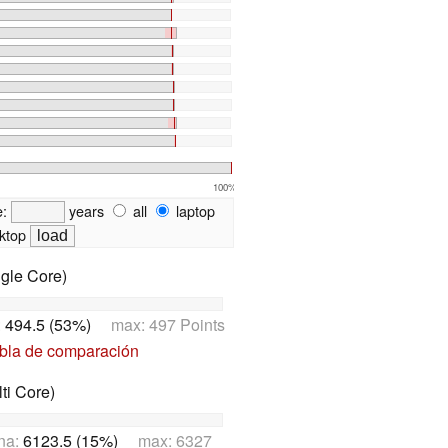
100%
e:
years
all
laptop
ktop
gle Core)
:
494.5 (53%)
max: 497 Points
abla de comparación
ti Core)
na:
6123.5 (15%)
max: 6327