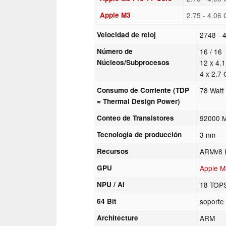
Apple M3
2.75 - 4.06
Velocidad de reloj
2748 - 
Número de
16 / 16
Núcleos/Subprocesos
12 x 4.
4 x 2.7
Consumo de Corriente (TDP
78 Watt
= Thermal Design Power)
Conteo de Transistores
92000 M
Tecnología de producción
3 nm
Recursos
ARMv8 I
GPU
Apple 
NPU / AI
18 TOP
64 Bit
soporte 
Architecture
ARM