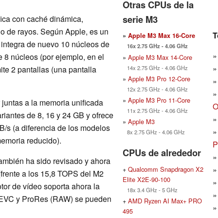
Otras CPUs de la
serie M3
fica con caché dinámica,
o de rayos. Según Apple, es un
T
»
Apple M3 Max 16-Core
p integra de nuevo 10 núcleos de
16x 2.75 GHz - 4.06 GHz
e 8 núcleos (por ejemplo, en el
»
Apple M3 Max 14-Core
14x 2.75 GHz - 4.06 GHz
te 2 pantallas (una pantalla
»
Apple M3 Pro 12-Core
12x 2.75 GHz - 4.06 GHz
»
Apple M3 Pro 11-Core
untas a la memoria unificada
O
11x 2.75 GHz - 4.06 GHz
riantes de 8, 16 y 24 GB y ofrece
»
Apple M3
s (a diferencia de los modelos
8x 2.75 GHz - 4.06 GHz
emoria reducido).
P
CPUs de alrededor
también ha sido revisado y ahora
+
Qualcomm Snapdragon X2
frente a los 15,8 TOPS del M2
Elite X2E-90-100
tor de vídeo soporta ahora la
18x 3.4 GHz - 5 GHz
 HEVC y ProRes (RAW) se pueden
+
AMD Ryzen AI Max+ PRO
495