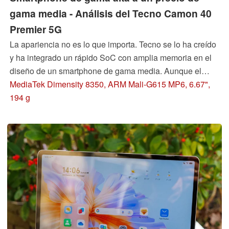
gama media - Análisis del Tecno Camon 40
Premier 5G
La apariencia no es lo que importa. Tecno se lo ha creído
y ha integrado un rápido SoC con amplia memoria en el
diseño de un smartphone de gama media. Aunque el
teléfono está disponible principalmente en Asia y África,
MediaTek Dimensity 8350, ARM Mali-G615 MP6, 6.67",
también podría resultar atractivo para los compradores
194 g
occidentales a un precio competitivo.