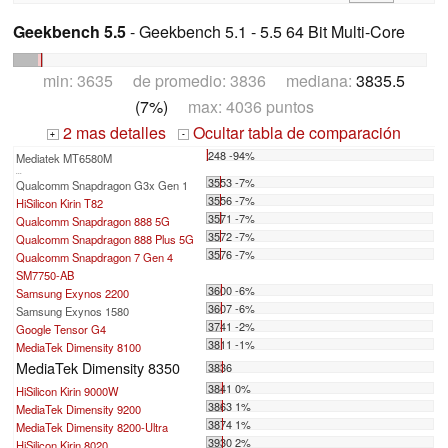
Geekbench 5.5
- Geekbench 5.1 - 5.5 64 Bit Multi-Core
min: 3635 de promedio: 3836 mediana:
3835.5
(7%)
max: 4036 puntos
2 mas detalles
Ocultar tabla de comparación
+
-
248 -94%
Mediatek MT6580M
...
3553 -7%
Qualcomm Snapdragon G3x Gen 1
3556 -7%
HiSilicon Kirin T82
3571 -7%
Qualcomm Snapdragon 888 5G
3572 -7%
Qualcomm Snapdragon 888 Plus 5G
3576 -7%
Qualcomm Snapdragon 7 Gen 4
SM7750-AB
3600 -6%
Samsung Exynos 2200
3607 -6%
Samsung Exynos 1580
3741 -2%
Google Tensor G4
3811 -1%
MediaTek Dimensity 8100
MediaTek Dimensity 8350
3836
3841 0%
HiSilicon Kirin 9000W
3863 1%
MediaTek Dimensity 9200
3874 1%
MediaTek Dimensity 8200-Ultra
3930 2%
HiSilicon Kirin 8020