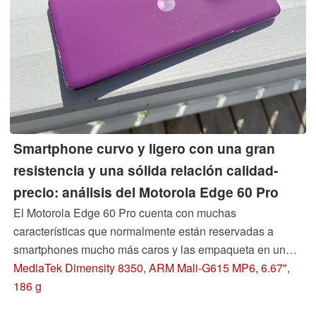
Smartphone curvo y ligero con una gran
resistencia y una sólida relación calidad-
precio: análisis del Motorola Edge 60 Pro
El Motorola Edge 60 Pro cuenta con muchas
características que normalmente están reservadas a
smartphones mucho más caros y las empaqueta en una
carcasa de alta calidad y fácil de manejar. Entre ellas se
MediaTek Dimensity 8350, ARM Mali-G615 MP6, 6.67",
incluyen una batería de 6000 mAh y una brillante pantalla
186 g
curva con más de 4000 nits. También dispone de carga