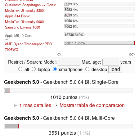
3959 3%
Qualcomm Snapdragon 7+ Gen 2
3983 4%
MediaTek Dimensity 8300
4019 5%
Apple A14 Bionic
4056 6%
MediaTek Dimensity 9000
4062 6%
Samsung Exynos 1680
...
15736 310%
Apple M5 10-Core
max:
55811 1355%
AMD Ryzen Threadripper PRO
7995WX
0%
100%
Restrict / Search:
Model:
Max. age:
years
all
laptop
smartphone
desktop
Geekbench 5.0
- Geekbench 5.0 64 Bit Single-Core
1010 puntos
(4%)
1 mas detalles
Mostrar tabla de comparación
+
+
Geekbench 5.0
- Geekbench 5.0 64 Bit Multi-Core
3551 puntos
(11%)