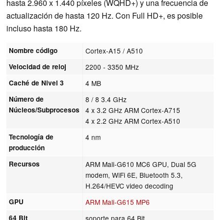
hasta 2.960 x 1.440 píxeles (WQHD+) y una frecuencia de
actualización de hasta 120 Hz. Con Full HD+, es posible
incluso hasta 180 Hz.
Nombre código
Cortex-A15 / A510
Velocidad de reloj
2200 - 3350 MHz
Caché de Nivel 3
4 MB
Número de
8 / 8 3.4 GHz
Núcleos/Subprocesos
4 x 3.2 GHz ARM Cortex-A715
4 x 2.2 GHz ARM Cortex-A510
Tecnología de
4 nm
producción
Recursos
ARM Mali-G610 MC6 GPU, Dual 5G
modem, WiFi 6E, Bluetooth 5.3,
H.264/HEVC video decoding
GPU
ARM Mali-G615 MP6
64 Bit
soporte para 64 Bit