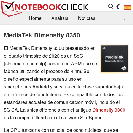
Home
Análisis
Noticias
...
FAQ/Técnica
Biblioteca
MediaTek Dimensity 8350
Orientación para la Compra
Busca
El MediaTek Dimensity 8300 presentado en
el cuarto trimestre de 2023 es un SoC
Contacto
(sistema en un chip) basado en ARM que se
fabrica utilizando el proceso de 4 nm. Se
diseñó especialmente para su uso en
smartphones Android y se sitúa en la clase superior baja
en términos de rendimiento. Es compatible con todos los
estándares actuales de comunicación móvil, incluido el
5G SA. La única diferencia con el antiguo
Dimensity 8300
es la compatibilidad con el software StarSpeed.
La CPU funciona con un total de ocho núcleos, que se