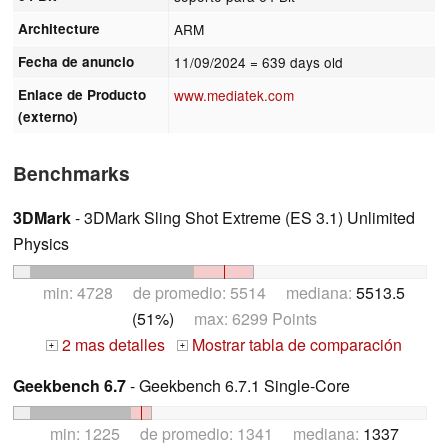
Architecture
ARM
Fecha de anuncio
11/09/2024
= 639 days old
Enlace de Producto
www.mediatek.com
(externo)
Benchmarks
3DMark
- 3DMark Sling Shot Extreme (ES 3.1) Unlimited
Physics
min: 4728 de promedio: 5514 mediana:
5513.5
(51%)
max: 6299 Points
2 mas detalles
Mostrar tabla de comparación
+
+
Geekbench 6.7
- Geekbench 6.7.1 Single-Core
min: 1225 de promedio: 1341 mediana:
1337