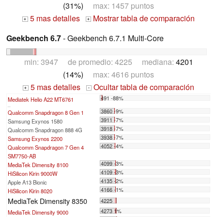
(31%)
max: 1457 puntos
5 mas detalles
Mostrar tabla de comparación
+
+
Geekbench 6.7
- Geekbench 6.7.1 Multi-Core
min: 3947 de promedio: 4225 mediana:
4201
(14%)
max: 4616 puntos
5 mas detalles
Ocultar tabla de comparación
+
-
491 -88%
Mediatek Helio A22 MT6761
...
3860 -9%
Qualcomm Snapdragon 8 Gen 1
3911 -7%
Samsung Exynos 1580
3918 -7%
Qualcomm Snapdragon 888 4G
3938 -7%
Samsung Exynos 2200
4052 -4%
Qualcomm Snapdragon 7 Gen 4
SM7750-AB
4099 -3%
MediaTek Dimensity 8100
4109 -3%
HiSilicon Kirin 9000W
4135 -2%
Apple A13 Bionic
4166 -1%
HiSilicon Kirin 8020
MediaTek Dimensity 8350
4225
4273 1%
MediaTek Dimensity 9000