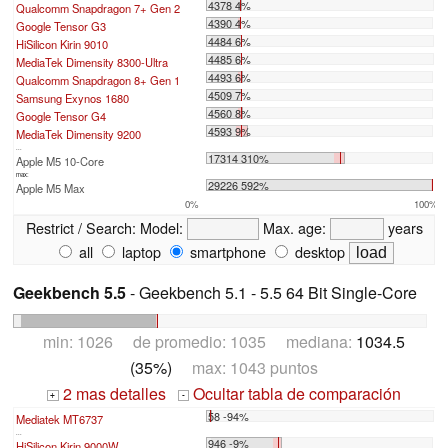
4378 4%
Qualcomm Snapdragon 7+ Gen 2
4390 4%
Google Tensor G3
4484 6%
HiSilicon Kirin 9010
4485 6%
MediaTek Dimensity 8300-Ultra
4493 6%
Qualcomm Snapdragon 8+ Gen 1
4509 7%
Samsung Exynos 1680
4560 8%
Google Tensor G4
4593 9%
MediaTek Dimensity 9200
...
17314 310%
Apple M5 10-Core
max:
29226 592%
Apple M5 Max
0%
100%
Restrict / Search:
Model:
Max. age:
years
all
laptop
smartphone
desktop
Geekbench 5.5
- Geekbench 5.1 - 5.5 64 Bit Single-Core
min: 1026 de promedio: 1035 mediana:
1034.5
(35%)
max: 1043 puntos
2 mas detalles
Ocultar tabla de comparación
+
-
58 -94%
Mediatek MT6737
...
946 -9%
HiSilicon Kirin 9000W