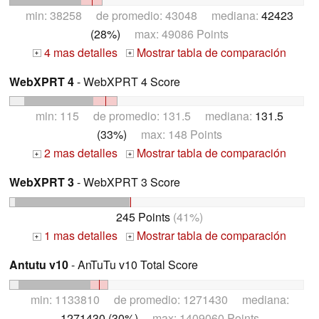
min: 38258 de promedio: 43048 mediana:
42423
(28%)
max: 49086 Points
4 mas detalles
Mostrar tabla de comparación
+
+
WebXPRT 4
- WebXPRT 4 Score
min: 115 de promedio: 131.5 mediana:
131.5
(33%)
max: 148 Points
2 mas detalles
Mostrar tabla de comparación
+
+
WebXPRT 3
- WebXPRT 3 Score
245 Points
(41%)
1 mas detalles
Mostrar tabla de comparación
+
+
Antutu v10
- AnTuTu v10 Total Score
min: 1133810 de promedio: 1271430 mediana:
1271430 (30%)
max: 1409060 Points