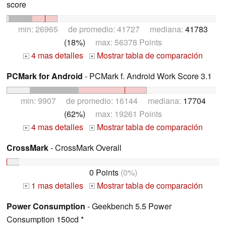
score
min: 26965 de promedio: 41727 mediana:
41783
(18%)
max: 56378 Points
4 mas detalles
Mostrar tabla de comparación
+
+
PCMark for Android
- PCMark f. Android Work Score 3.1
min: 9907 de promedio: 16144 mediana:
17704
(62%)
max: 19261 Points
4 mas detalles
Mostrar tabla de comparación
+
+
CrossMark
- CrossMark Overall
0 Points
(0%)
1 mas detalles
Mostrar tabla de comparación
+
+
Power Consumption
- Geekbench 5.5 Power
Consumption 150cd *