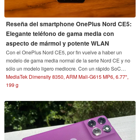
Reseña del smartphone OnePlus Nord CE5:
Elegante teléfono de gama media con
aspecto de mármol y potente WLAN
Con el OnePlus Nord CE5, por fin vuelve a haber un
modelo de gama media normal de la serie Nord CE y no
sólo un modelo ligero mediocre. Con un rápido SoC
MediaTek Dimensity 8350, una brillante pantalla
MediaTek Dimensity 8350, ARM Mali-G615 MP6, 6.77",
AMOLED y un sistema de cámaras decente, el OnePlus
199 g
Nord CE5 podría ser un recién llegado interesante y
sacudir las cosas en la gama media.