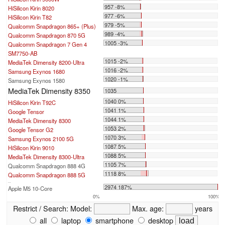
957 -8%
HiSilicon Kirin 8020
977 -6%
HiSilicon Kirin T82
979 -5%
Qualcomm Snapdragon 865+ (Plus)
989 -4%
Qualcomm Snapdragon 870 5G
1005 -3%
Qualcomm Snapdragon 7 Gen 4
SM7750-AB
1015 -2%
MediaTek Dimensity 8200-Ultra
1016 -2%
Samsung Exynos 1680
1020 -1%
Samsung Exynos 1580
MediaTek Dimensity 8350
1035
1040 0%
HiSilicon Kirin T92C
1041 1%
Google Tensor
1044 1%
MediaTek Dimensity 8300
1053 2%
Google Tensor G2
1070 3%
Samsung Exynos 2100 5G
1087 5%
HiSilicon Kirin 9010
1088 5%
MediaTek Dimensity 8300-Ultra
1105 7%
Qualcomm Snapdragon 888 4G
1118 8%
Qualcomm Snapdragon 888 5G
...
2974 187%
Apple M5 10-Core
0%
100%
Restrict / Search:
Model:
Max. age:
years
all
laptop
smartphone
desktop