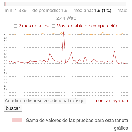
min: 1.389 de promedio: 1.9 mediana:
1.9 (1%)
max:
2.44 Watt
2 mas detalles
Mostrar tabla de comparación
+
+
2.4
2.3
2.2
2
1.9
1.8
1.7
1.5
1.4
1.3
1.1
1
0.9
0.8
0.6
0.5
0.4
0.3
0.1
0
mostrar leyenda
- Gama de valores de las pruebas para esta tarjeta
gráfica