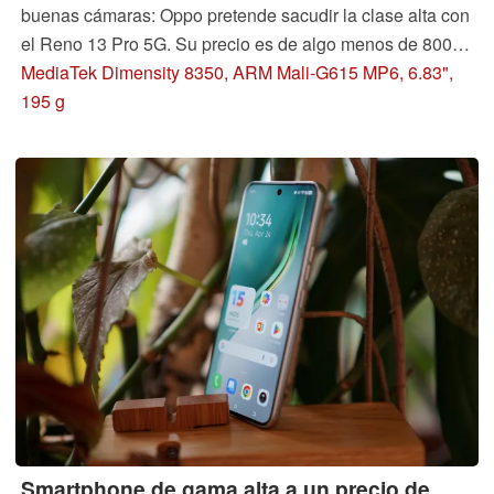
buenas cámaras: Oppo pretende sacudir la clase alta con
el Reno 13 Pro 5G. Su precio es de algo menos de 800
euros (unos 900 dólares), pero el teléfono ya está
MediaTek Dimensity 8350, ARM Mali-G615 MP6, 6.83",
disponible por menos en Internet. Pero, ¿es suficiente
195 g
para convertirse en el próximo flagship killer?
Smartphone de gama alta a un precio de