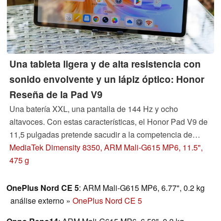
Una tableta ligera y de alta resistencia con
sonido envolvente y un lápiz óptico: Honor
Reseña de la Pad V9
Una batería XXL, una pantalla de 144 Hz y ocho
altavoces. Con estas características, el Honor Pad V9 de
11,5 pulgadas pretende sacudir a la competencia de
Android y establecerse como alternativa al nuevo iPad de
MediaTek Dimensity 8350, ARM Mali-G615 MP6, 11.5",
gama básica. Incluso incluye una funda abatible y un
475 g
lápiz óptico. Ponemos el dispositivo a prueba.
OnePlus Nord CE 5
: ARM Mali-G615 MP6, 6.77", 0.2 kg
análise externo
»
OnePlus Nord CE 5