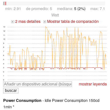
min: 2.91 de promedio: 5 mediana:
5 (2%)
max: 7.1
Watt
2 mas detalles
Mostrar tabla de comparación
+
+
13
12
11
10
9
8
7
6
5
4
3
2
1
0
mostrar leyenda
Power Consumption
- Idle Power Consumption 150cd
1min *