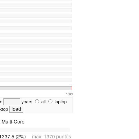
100%
e:
years
all
laptop
ktop
t Multi-Core
1337.5 (2%)
max: 1370 puntos