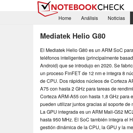
Home
Análisis
Noticias
Mediatek Helio G80
El Mediatek Helio G80 es un ARM SoC par
teléfonos inteligentes (principalmente basa
Android) que se introdujo en 2020. Se fabri
un proceso FinFET de 12 nm e integra 8 nú
de CPU. Dos rápidos núcleos de Corteza 
A75 con hasta 2 GHz para tareas de rendim
Corteza ARM-A55 con hasta 1,8 GHz para ef
pueden utilizar juntos gracias al soporte d
La GPU integrada es un ARM Mali-G52 MC2 
hasta 950 MHz. El SoC también integra el
gestión dinámica de la CPU, la GPU y la m