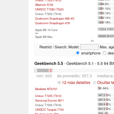
1496 8%
Allwinner A733
1521 10%
UNISOC T7280 (T620)
1553 12%
Unisoc T7255 (T616)
1582 14%
Qualcomm Snapdragon 685 4G
1640 18%
Qualcomm Snapdragon 678
...
17314 1151
Apple M5 10-Core
max:
29226 2012
Apple M5 Max
0%
Restrict / Search:
Model:
Max. ag
smartphone
des
Geekbench 5.5
- Geekbench 5.1 - 5.5 64 Bi
min: 300 de promedio: 357.3 mediana
12 mas detalles
Ocultar t
+
-
58 -84%
Mediatek MT6737
...
347.2 -3%
Unisoc T7225 (T612)
347.3 -3%
Samsung Exynos 9611
350.9 -2%
Unisoc T7255 (T616)
351.5 -2%
UNISOC Tangula T700
354 -1%
Mediatek Helio P65