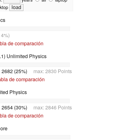
ktop
ics
14%)
abla de comparación
1) Unlimited Physics
:
2682 (25%)
max: 2830 Points
abla de comparación
ited Physics
:
2654 (30%)
max: 2846 Points
abla de comparación
Core