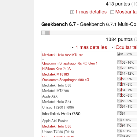
413 puntos
(1
1 mas detalles
Mostrar t
+
+
Geekbench 6.7
- Geekbench 6.7.1 Multi-Co
1384 puntos
(
1 mas detalles
Ocultar t
+
-
491 -65%
Mediatek Helio A22 MT6761
...
1158 -16%
Qualcomm Snapdragon 6s 4G Gen 1
1172 -15%
HiSilicon Kirin 710A
1214 -12%
Mediatek MT8183
1253 -9%
Qualcomm Snapdragon 680 4G
1277 -8%
Mediatek Helio G88
1284 -7%
Mediatek MT8788
1300 -6%
Apple A9X
1356 -2%
Mediatek Helio G81
1364 -1%
Unisoc T7200 (T606)
Mediatek Helio G80
1384
1390 0%
Apple A10 Fusion
1394 1%
Mediatek Helio G85
1402 1%
Unisoc T7250 (T615)
1469 6%
Unisoc T7225 (T612)