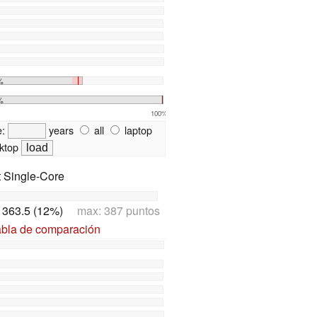
%
%
100%
e:
years
all
laptop
ktop
t Single-Core
:
363.5 (12%)
max: 387 puntos
abla de comparación