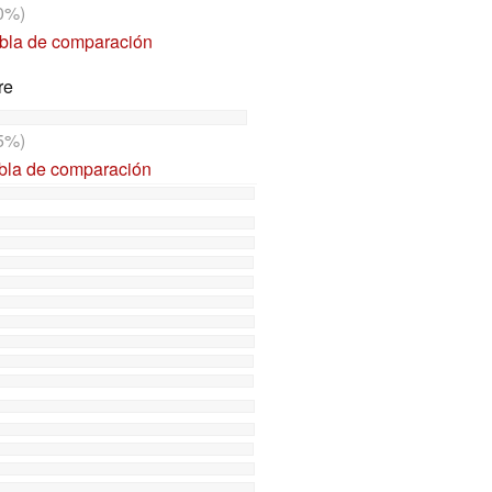
0%)
abla de comparación
re
5%)
abla de comparación