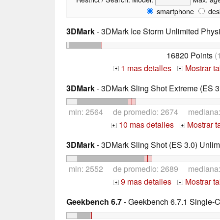
smartphone
des
3DMark
- 3DMark Ice Storm Unlimited Phys
16820 Points
(
1 mas detalles
Mostrar t
+
+
3DMark
- 3DMark Sling Shot Extreme (ES 3.
min: 2564 de promedio: 2674 mediana
10 mas detalles
Mostrar t
+
+
3DMark
- 3DMark Sling Shot (ES 3.0) Unlim
min: 2552 de promedio: 2689 mediana
9 mas detalles
Mostrar t
+
+
Geekbench 6.7
- Geekbench 6.7.1 Single-