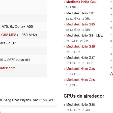
»
Mediatek Helio G80
8x 2 GHz
» Mediatek Helio G81
8x 1.7 GHz - 2 GHz
»
Mediatek Helio G85
x-A75, 6x Cortex-A55
8x 1.8 GHz - 2 GHz
i-G52 MP2
( - 950 MHz)
» Mediatek Helio G81 Ultra
8x 2 GHz - 2 GHz
ara 64 Bit
»
Mediatek Helio G35
8x 2.3 GHz
» Mediatek Helio G37
019
= 2670 days old
8x 1.8 GHz - 2.3 GHz
iatek.com
»
Mediatek Helio G36
A
8x 2.2 GHz
»
Mediatek Helio G25
8x 2 GHz
CPUs de alrededor
, Sling Shot Physics, Antutu v8 CPU
+ Mediatek Helio G88
8x 1.8 GHz - 2 GHz
)