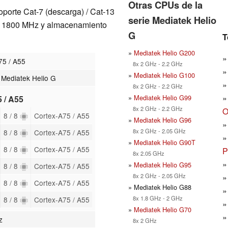
Otras CPUs de la
porte Cat-7 (descarga) / Cat-13
serie Mediatek Helio
R4x 1800 MHz y almacenamiento
G
T
»
Mediatek Helio G200
75 / A55
8x 2 GHz - 2.2 GHz
»
Mediatek Helio G100
 Mediatek Helio G
8x 2 GHz - 2.2 GHz
»
Mediatek Helio G99
5 / A55
8x 2 GHz - 2.2 GHz
O
8 / 8
Cortex-A75 / A55
»
Mediatek Helio G96
8x 2 GHz - 2.05 GHz
8 / 8
Cortex-A75 / A55
»
Mediatek Helio G90T
8 / 8
Cortex-A75 / A55
P
8x 2.05 GHz
»
Mediatek Helio G95
8 / 8
Cortex-A75 / A55
8x 2 GHz - 2.05 GHz
8 / 8
Cortex-A75 / A55
» Mediatek Helio G88
8x 1.8 GHz - 2 GHz
8 / 8
Cortex-A75 / A55
»
Mediatek Helio G70
z
8x 2 GHz