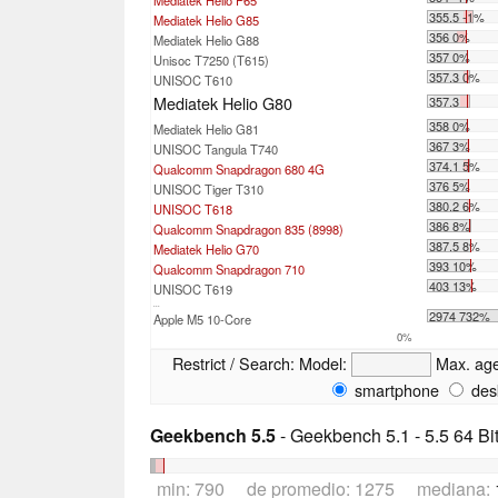
355.5 -1%
Mediatek Helio G85
356 0%
Mediatek Helio G88
357 0%
Unisoc T7250 (T615)
357.3 0%
UNISOC T610
Mediatek Helio G80
357.3
358 0%
Mediatek Helio G81
367 3%
UNISOC Tangula T740
374.1 5%
Qualcomm Snapdragon 680 4G
376 5%
UNISOC Tiger T310
380.2 6%
UNISOC T618
386 8%
Qualcomm Snapdragon 835 (8998)
387.5 8%
Mediatek Helio G70
393 10%
Qualcomm Snapdragon 710
403 13%
UNISOC T619
...
2974 732%
Apple M5 10-Core
0%
Restrict / Search:
Model:
Max. ag
smartphone
des
Geekbench 5.5
- Geekbench 5.1 - 5.5 64 Bi
min: 790 de promedio: 1275 mediana: