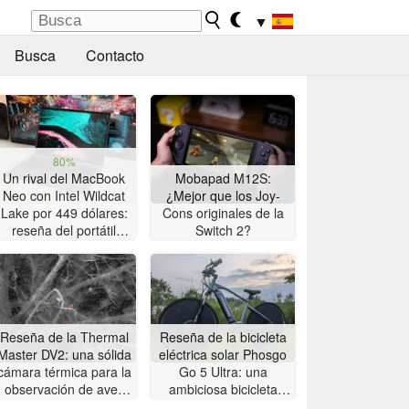
▼
Busca
Contacto
80%
Un rival del MacBook
Mobapad M12S:
Neo con Intel Wildcat
¿Mejor que los Joy-
Lake por 449 dólares:
Cons originales de la
reseña del portátil
Switch 2?
Chuwi UniBook
Reseña de la Thermal
Reseña de la bicicleta
Master DV2: una sólida
eléctrica solar Phosgo
cámara térmica para la
Go 5 Ultra: una
observación de aves
ambiciosa bicicleta
con pantalla táctil de 5
eléctrica solar con