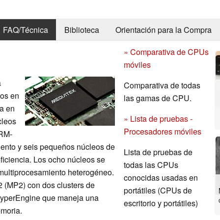
FAQ/Técnica
Biblioteca
Orientación para la Compra
» Comparativa de CPUs
móviles
a
Comparativa de todas
dos en
las gamas de CPU.
ca en
» Lista de pruebas -
cleos
Procesadores móviles
ARM-
iento y seis pequeños núcleos de
Lista de pruebas de
iciencia. Los ocho núcleos se
todas las CPUs
e multiprocesamiento heterogéneo.
conocidas usadas en
(MP2) con dos clusters de
portátiles (CPUs de
 HyperEngine que maneja una
escritorio y portátiles)
emoria.