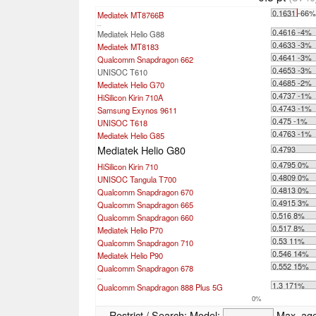
0.1631 -66
Mediatek MT8766B
...
0.4616 -4%
Mediatek Helio G88
0.4633 -3%
Mediatek MT8183
0.4641 -3%
Qualcomm Snapdragon 662
0.4653 -3%
UNISOC T610
0.4685 -2%
Mediatek Helio G70
0.4737 -1%
HiSilicon Kirin 710A
0.4743 -1%
Samsung Exynos 9611
0.475 -1%
UNISOC T618
0.4763 -1%
Mediatek Helio G85
Mediatek Helio G80
0.4793
0.4795 0%
HiSilicon Kirin 710
0.4809 0%
UNISOC Tangula T700
0.4813 0%
Qualcomm Snapdragon 670
0.4915 3%
Qualcomm Snapdragon 665
0.516 8%
Qualcomm Snapdragon 660
0.517 8%
Mediatek Helio P70
0.53 11%
Qualcomm Snapdragon 710
0.546 14%
Mediatek Helio P90
0.552 15%
Qualcomm Snapdragon 678
...
1.3 171%
Qualcomm Snapdragon 888 Plus 5G
0%
Restrict / Search:
Model:
Max. ag