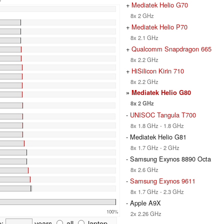
+
Mediatek Helio G70
%
8x 2 GHz
+
Mediatek Helio P70
8x 2.1 GHz
+
Qualcomm Snapdragon 665
8x 2.2 GHz
+
HiSilicon Kirin 710
8x 2.2 GHz
»
Mediatek Helio G80
8x 2 GHz
-
UNISOC Tangula T700
8x 1.8 GHz - 1.8 GHz
- Mediatek Helio G81
8x 1.7 GHz - 2 GHz
- Samsung Exynos 8890 Octa
8x 2.6 GHz
-
Samsung Exynos 9611
8x 1.7 GHz - 2.3 GHz
- Apple A9X
100%
2x 2.26 GHz
e:
years
all
laptop