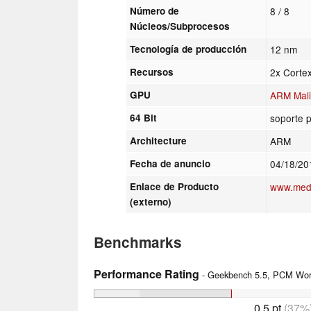
Número de
8 / 8
Núcleos/Subprocesos
Tecnología de producción
12 nm
Recursos
2x Corte
GPU
ARM Mal
64 Bit
soporte p
Architecture
ARM
Fecha de anuncio
04/18/2
Enlace de Producto
www.med
(externo)
Benchmarks
Performance Rating
- Geekbench 5.5, PCM Work
0.5 pt
(37%