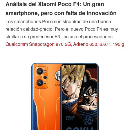
Análisis del Xiaomi Poco F4: Un gran
smartphone, pero con falta de innovación
Los smartphones Poco son sinónimo de una buena
relación calidad-precio. Pero el nuevo Poco F4 es muy
similar a su predecesor F3, incluso el procesador es
idéntico. Además, el buque insignia del fabricante, el F4
Qualcomm Snapdragon 870 5G, Adreno 650, 6.67", 195 g
GT, salió al mercado a principios de este año. Nuestro
análisis aclara el lugar que ocupa el F4.