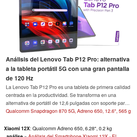
Análisis del Lenovo Tab P12 Pro: alternativa
a la tableta portátil 5G con una gran pantalla
de 120 Hz
La Lenovo Tab P12 Pro es una tableta de primera calidad
centrada en la productividad. Se transforma en una
alternativa de portátil de 12,6 pulgadas con soporte para
lápiz óptico y multipantalla gracias a su base de teclado y
Qualcomm Snapdragon 870 5G, Adreno 650, 12.6", 565 g
su soporte.
Xiaomi 12X
: Qualcomm Adreno 650, 6.28", 0.2 kg
análise
»
Análisis del Smartphone Xiaomi 12X - El