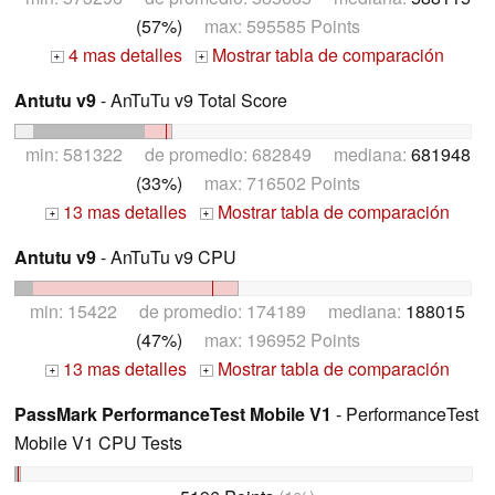
(57%)
max: 595585 Points
4 mas detalles
Mostrar tabla de comparación
+
+
Antutu v9
- AnTuTu v9 Total Score
min: 581322 de promedio: 682849 mediana:
681948
(33%)
max: 716502 Points
13 mas detalles
Mostrar tabla de comparación
+
+
Antutu v9
- AnTuTu v9 CPU
min: 15422 de promedio: 174189 mediana:
188015
(47%)
max: 196952 Points
13 mas detalles
Mostrar tabla de comparación
+
+
PassMark PerformanceTest Mobile V1
- PerformanceTest
Mobile V1 CPU Tests