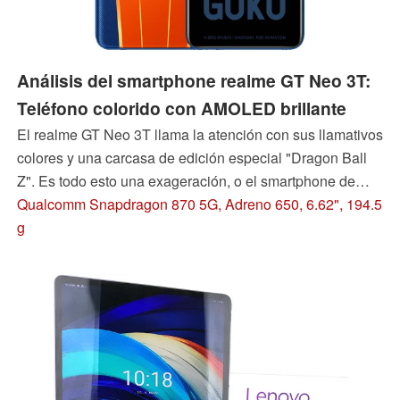
Análisis del smartphone realme GT Neo 3T:
Teléfono colorido con AMOLED brillante
El realme GT Neo 3T llama la atención con sus llamativos
colores y una carcasa de edición especial "Dragon Ball
Z". Es todo esto una exageración, o el smartphone de
gama media también demuestra su valía en nuestro
Qualcomm Snapdragon 870 5G, Adreno 650, 6.62", 194.5
análisis?
g