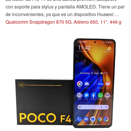
con soporte para stylus y pantalla AMOLED. Tiene un par
de inconvenientes, ya que es un dispositivo Huawei:
Viene sin servicios de Google y no es compatible con 5G.
Qualcomm Snapdragon 870 5G, Adreno 650, 11", 449 g
Compensa el bajo precio estos compromisos?