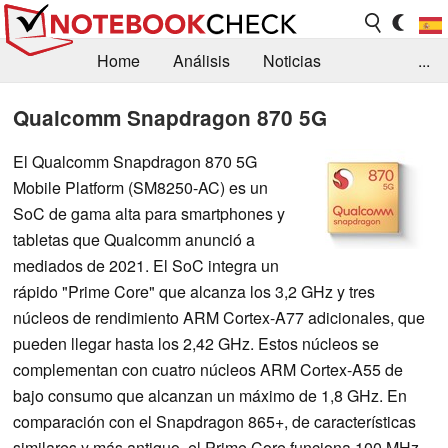
Home
Análisis
Noticias
...
FAQ/Técnica
Biblioteca
Qualcomm Snapdragon 870 5G
Orientación para la Compra
Busca
El Qualcomm Snapdragon 870 5G
Mobile Platform (SM8250-AC) es un
Contacto
SoC de gama alta para smartphones y
tabletas que Qualcomm anunció a
mediados de 2021. El SoC integra un
rápido "Prime Core" que alcanza los 3,2 GHz y tres
núcleos de rendimiento ARM Cortex-A77 adicionales, que
pueden llegar hasta los 2,42 GHz. Estos núcleos se
complementan con cuatro núcleos ARM Cortex-A55 de
bajo consumo que alcanzan un máximo de 1,8 GHz. En
comparación con el Snapdragon 865+, de características
similares y más antiguo, el Prime Core funciona 100 MHz