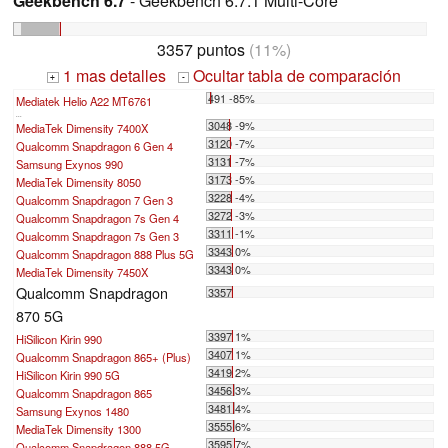
Geekbench 6.7
- Geekbench 6.7.1 Multi-Core
3357 puntos
(11%)
1 mas detalles
Ocultar tabla de comparación
+
-
491 -85%
Mediatek Helio A22 MT6761
...
3048 -9%
MediaTek Dimensity 7400X
3120 -7%
Qualcomm Snapdragon 6 Gen 4
3131 -7%
Samsung Exynos 990
3173 -5%
MediaTek Dimensity 8050
3228 -4%
Qualcomm Snapdragon 7 Gen 3
3272 -3%
Qualcomm Snapdragon 7s Gen 4
3311 -1%
Qualcomm Snapdragon 7s Gen 3
3343 0%
Qualcomm Snapdragon 888 Plus 5G
3343 0%
MediaTek Dimensity 7450X
Qualcomm Snapdragon
3357
870 5G
3397 1%
HiSilicon Kirin 990
3407 1%
Qualcomm Snapdragon 865+ (Plus)
3419 2%
HiSilicon Kirin 990 5G
3456 3%
Qualcomm Snapdragon 865
3481 4%
Samsung Exynos 1480
3555 6%
MediaTek Dimensity 1300
3595 7%
Qualcomm Snapdragon 888 5G