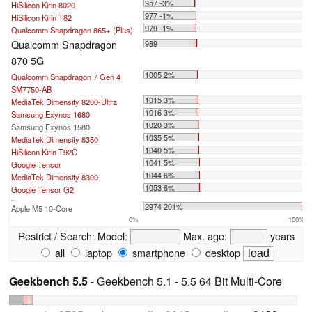
957 -3%
HiSilicon Kirin 8020
977 -1%
HiSilicon Kirin T82
979 -1%
Qualcomm Snapdragon 865+ (Plus)
Qualcomm Snapdragon
989
870 5G
1005 2%
Qualcomm Snapdragon 7 Gen 4
SM7750-AB
1015 3%
MediaTek Dimensity 8200-Ultra
1016 3%
Samsung Exynos 1680
1020 3%
Samsung Exynos 1580
1035 5%
MediaTek Dimensity 8350
1040 5%
HiSilicon Kirin T92C
1041 5%
Google Tensor
1044 6%
MediaTek Dimensity 8300
1053 6%
Google Tensor G2
...
2974 201%
Apple M5 10-Core
0%
100%
Restrict / Search:
Model:
Max. age:
years
all
laptop
smartphone
desktop
Geekbench 5.5
- Geekbench 5.1 - 5.5 64 Bit Multi-Core