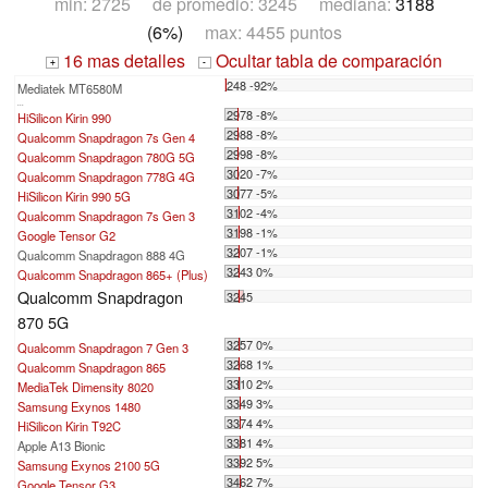
min: 2725 de promedio: 3245 mediana:
3188
(6%)
max: 4455 puntos
16 mas detalles
Ocultar tabla de comparación
+
-
248 -92%
Mediatek MT6580M
...
2978 -8%
HiSilicon Kirin 990
2988 -8%
Qualcomm Snapdragon 7s Gen 4
2998 -8%
Qualcomm Snapdragon 780G 5G
3020 -7%
Qualcomm Snapdragon 778G 4G
3077 -5%
HiSilicon Kirin 990 5G
3102 -4%
Qualcomm Snapdragon 7s Gen 3
3198 -1%
Google Tensor G2
3207 -1%
Qualcomm Snapdragon 888 4G
3243 0%
Qualcomm Snapdragon 865+ (Plus)
Qualcomm Snapdragon
3245
870 5G
3257 0%
Qualcomm Snapdragon 7 Gen 3
3268 1%
Qualcomm Snapdragon 865
3310 2%
MediaTek Dimensity 8020
3349 3%
Samsung Exynos 1480
3374 4%
HiSilicon Kirin T92C
3381 4%
Apple A13 Bionic
3392 5%
Samsung Exynos 2100 5G
3462 7%
Google Tensor G3