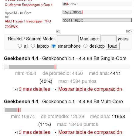
3548 9%
Qualcomm Snapdragon 8 Gen 1
...
15736 385%
Apple M5 10-Core
max:
55811 1620%
AMD Ryzen Threadripper PRO
7995WX
0%
100%
Restrict / Search:
Model:
Max. age:
years
all
laptop
smartphone
desktop
Geekbench 4.4
- Geekbench 4.1 - 4.4 64 Bit Single-Core
min: 4354 de promedio: 4450 mediana:
4411
(40%)
max: 4584 puntos
3 mas detalles
Mostrar tabla de comparación
+
+
Geekbench 4.4
- Geekbench 4.1 - 4.4 64 Bit Multi-Core
min: 10974 de promedio: 12029 mediana:
11658
(11%)
max: 13456 puntos
3 mas detalles
Mostrar tabla de comparación
+
+