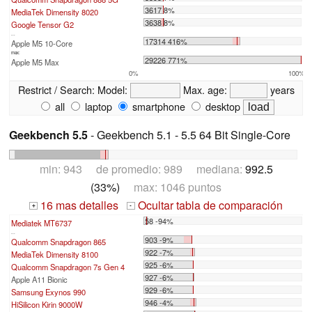
3617 8%
MediaTek Dimensity 8020
3638 8%
Google Tensor G2
...
17314 416%
Apple M5 10-Core
max:
29226 771%
Apple M5 Max
0%
100%
Restrict / Search:
Model:
Max. age:
years
all
laptop
smartphone
desktop
Geekbench 5.5
- Geekbench 5.1 - 5.5 64 Bit Single-Core
min: 943 de promedio: 989 mediana:
992.5
(33%)
max: 1046 puntos
16 mas detalles
Ocultar tabla de comparación
+
-
58 -94%
Mediatek MT6737
...
903 -9%
Qualcomm Snapdragon 865
922 -7%
MediaTek Dimensity 8100
925 -6%
Qualcomm Snapdragon 7s Gen 4
927 -6%
Apple A11 Bionic
929 -6%
Samsung Exynos 990
946 -4%
HiSilicon Kirin 9000W