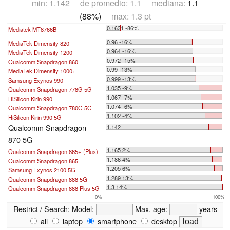
min: 1.142 de promedio: 1.1 mediana:
1.1
(88%)
max: 1.3 pt
0.1631 -86%
Mediatek MT8766B
...
0.96 -16%
MediaTek Dimensity 820
0.964 -16%
MediaTek Dimensity 1200
0.972 -15%
Qualcomm Snapdragon 860
0.99 -13%
MediaTek Dimensity 1000+
0.999 -13%
Samsung Exynos 990
1.035 -9%
Qualcomm Snapdragon 778G 5G
1.067 -7%
HiSilicon Kirin 990
1.074 -6%
Qualcomm Snapdragon 780G 5G
1.102 -4%
HiSilicon Kirin 990 5G
Qualcomm Snapdragon
1.142
870 5G
1.165 2%
Qualcomm Snapdragon 865+ (Plus)
1.186 4%
Qualcomm Snapdragon 865
1.205 6%
Samsung Exynos 2100 5G
1.289 13%
Qualcomm Snapdragon 888 5G
1.3 14%
Qualcomm Snapdragon 888 Plus 5G
0%
100%
Restrict / Search:
Model:
Max. age:
years
all
laptop
smartphone
desktop