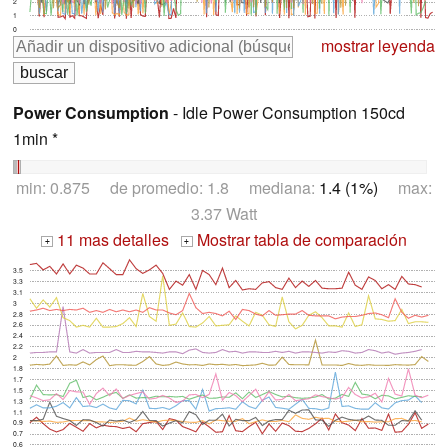
2
1
0
mostrar leyenda
Power Consumption
- Idle Power Consumption 150cd
1min *
min: 0.875 de promedio: 1.8 mediana:
1.4 (1%)
max:
3.37 Watt
11 mas detalles
Mostrar tabla de comparación
+
+
3.5
3.3
3.1
3
2.8
2.6
2.4
2.2
2
1.8
1.7
1.5
1.3
1.1
0.9
0.7
0.6