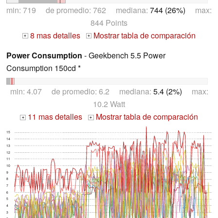
min: 719 de promedio: 762 mediana:
744 (26%)
max:
844 Points
8 mas detalles
Mostrar tabla de comparación
+
+
Power Consumption
- Geekbench 5.5 Power
Consumption 150cd *
min: 4.07 de promedio: 6.2 mediana:
5.4 (2%)
max:
10.2 Watt
11 mas detalles
Mostrar tabla de comparación
+
+
15
14
13
12
11
10
9
8
7
6
5
4
3