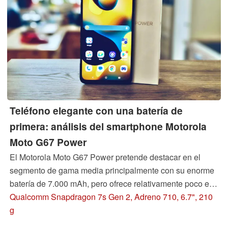
Teléfono elegante con una batería de
primera: análisis del smartphone Motorola
Moto G67 Power
El Motorola Moto G67 Power pretende destacar en el
segmento de gama media principalmente con su enorme
batería de 7.000 mAh, pero ofrece relativamente poco en
cuanto a rendimiento de la cámara y compatibilidad con
Qualcomm Snapdragon 7s Gen 2, Adreno 710, 6.7", 210
actualizaciones de software. En este análisis,
g
destacamos los puntos fuertes del teléfono, así como sus