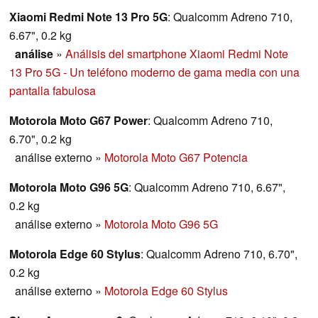
Realme en el uso diario.
Xiaomi Redmi Note 13 Pro 5G
: Qualcomm Adreno 710,
6.67", 0.2 kg
análise
»
Análisis del smartphone Xiaomi Redmi Note
13 Pro 5G - Un teléfono moderno de gama media con una
pantalla fabulosa
Motorola Moto G67 Power
: Qualcomm Adreno 710,
6.70", 0.2 kg
análise externo
»
Motorola Moto G67 Potencia
Motorola Moto G96 5G
: Qualcomm Adreno 710, 6.67",
0.2 kg
análise externo
»
Motorola Moto G96 5G
Motorola Edge 60 Stylus
: Qualcomm Adreno 710, 6.70",
0.2 kg
análise externo
»
Motorola Edge 60 Stylus