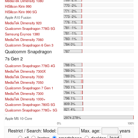
MediaTek Dimensity 1080
770 -2%
HiSilicon Kirin 990
771 -2%
HiSilicon Kirin 990 5G
773 -2%
Apple A10 Fusion
776 -1%
MediaTek Dimensity 920
781 -1%
Qualcomm Snapdragon 778G 5G
781 -1%
Samsung Exynos 1380
783 -1%
MediaTek Dimensity 7060
784 0%
Qualcomm Snapdragon 6 Gen 3
Qualcomm Snapdragon
787
7s Gen 2
788 0%
Qualcomm Snapdragon 778G 4G
789 0%
MediaTek Dimensity 7300X
789 0%
MediaTek Dimensity 7030
791 1%
MediaTek Dimensity 7050
793 1%
Qualcomm Snapdragon 7 Gen 1
794 1%
MediaTek Dimensity 7300
796 1%
MediaTek Dimensity 1000+
809 3%
Qualcomm Snapdragon 780G 5G
821 4%
Qualcomm Snapdragon 778G+ 5G
...
2974 278%
Apple M5 10-Core
0%
100%
Restrict / Search:
Model:
Max. age:
years
all
laptop
smartphone
desktop