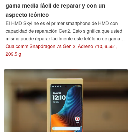
gama media fácil de reparar y con un
aspecto icónico
El HMD Skyline es el primer smartphone de HMD con
capacidad de reparación Gen2. Esto significa que usted
mismo puede reparar fácilmente este teléfono de gama
media. Pero, ¿funciona y es agradable utilizar el HMD
Qualcomm Snapdragon 7s Gen 2, Adreno 710, 6.55",
Skyline en el día a día?
209.5 g