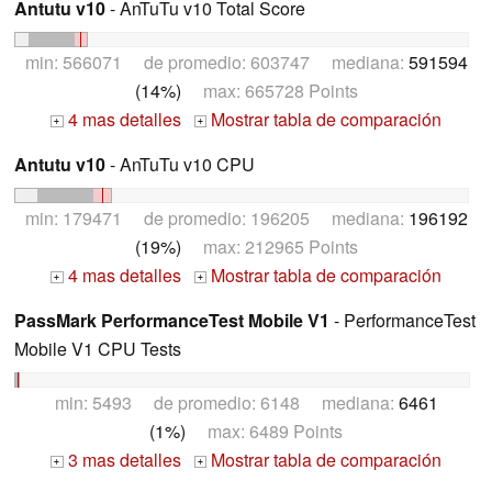
Antutu v10
- AnTuTu v10 Total Score
min: 566071 de promedio: 603747 mediana:
591594
(14%)
max: 665728 Points
4 mas detalles
Mostrar tabla de comparación
+
+
Antutu v10
- AnTuTu v10 CPU
min: 179471 de promedio: 196205 mediana:
196192
(19%)
max: 212965 Points
4 mas detalles
Mostrar tabla de comparación
+
+
PassMark PerformanceTest Mobile V1
- PerformanceTest
Mobile V1 CPU Tests
min: 5493 de promedio: 6148 mediana:
6461
(1%)
max: 6489 Points
3 mas detalles
Mostrar tabla de comparación
+
+