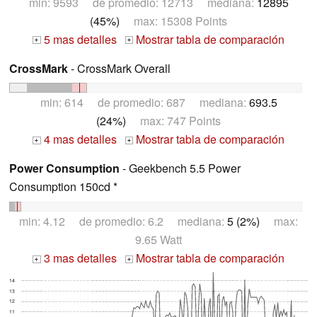
min: 9593 de promedio: 12713 mediana:
12895
(45%)
max: 15308 Points
5 mas detalles
Mostrar tabla de comparación
+
+
CrossMark
- CrossMark Overall
min: 614 de promedio: 687 mediana:
693.5
(24%)
max: 747 Points
4 mas detalles
Mostrar tabla de comparación
+
+
Power Consumption
- Geekbench 5.5 Power
Consumption 150cd *
min: 4.12 de promedio: 6.2 mediana:
5 (2%)
max:
9.65 Watt
3 mas detalles
Mostrar tabla de comparación
+
+
14
13
12
11