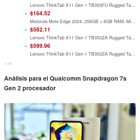
Lenovo ThinkTab X11 Gen 1 TB353FU Rugged Tablet - 10.9" 2.5K - Qualcomm SM7635 Snapdragon 7s Gen 3 (4 nm) Octa-core - 8 GB - 256 GB Storage - Android 16 - Eclipse Black
$164.52
Motorola Moto Edge 2024, 256GB + 8GB RAM, Midnight Blue - Locked to T-Mobile (Renewed)
$582.11
Lenovo ThinkTab X11 Gen 1 TB353ZA Rugged Tablet - 10.9" 2.5K - Qualcomm SM7635 Snapdragon 7s Gen 3 (4 nm) Octa-core - 8 GB - 128 GB Storage - Android 16-5G - Eclipse Black - Kryo Prime Single-core (
$599.96
Lenovo ThinkTab X11 Gen 1 TB353ZA Rugged Tablet - 10.9" 2.5K - Qualcomm SM7635 Snapdragon 7s Gen 3 (4 nm) Octa-core - 8 GB - 256 GB Storage - Android 16-5G - Eclipse Black - Kryo Prime Single-core (
v1.35
Análisis para el Qualcomm Snapdragon 7s
Gen 2 procesador