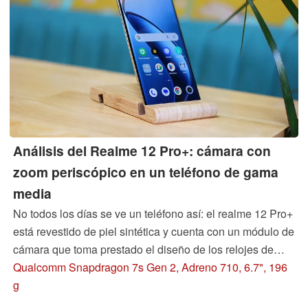
Análisis del Realme 12 Pro+: cámara con
zoom periscópico en un teléfono de gama
media
No todos los días se ve un teléfono así: el realme 12 Pro+
está revestido de piel sintética y cuenta con un módulo de
cámara que toma prestado el diseño de los relojes de
lujo. También es bastante inusual encontrar una cámara
Qualcomm Snapdragon 7s Gen 2, Adreno 710, 6.7", 196
periscópica en un teléfono de 500 euros. En este análisis,
g
profundizaremos en cómo se comporta el teléfono