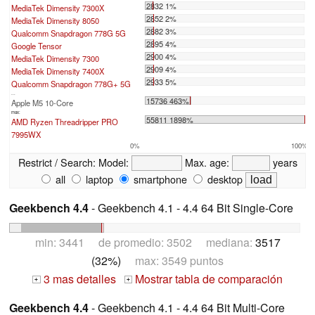
2832 1%
MediaTek Dimensity 7300X
2852 2%
MediaTek Dimensity 8050
2882 3%
Qualcomm Snapdragon 778G 5G
2895 4%
Google Tensor
2900 4%
MediaTek Dimensity 7300
2909 4%
MediaTek Dimensity 7400X
2933 5%
Qualcomm Snapdragon 778G+ 5G
...
15736 463%
Apple M5 10-Core
max:
55811 1898%
AMD Ryzen Threadripper PRO
7995WX
0%
100%
Restrict / Search:
Model:
Max. age:
years
all
laptop
smartphone
desktop
Geekbench 4.4
- Geekbench 4.1 - 4.4 64 Bit Single-Core
min: 3441 de promedio: 3502 mediana:
3517
(32%)
max: 3549 puntos
3 mas detalles
Mostrar tabla de comparación
+
+
Geekbench 4.4
- Geekbench 4.1 - 4.4 64 Bit Multi-Core