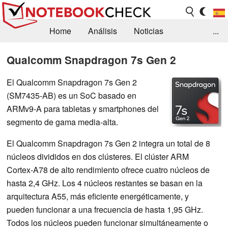
Home
Análisis
Noticias
...
FAQ/Técnica
Biblioteca
Qualcomm Snapdragon 7s Gen 2
Orientación para la Compra
Busca
El Qualcomm Snapdragon 7s Gen 2
(SM7435-AB) es un SoC basado en
Contacto
ARMv9-A para tabletas y smartphones del
segmento de gama media-alta.
El Qualcomm Snapdragon 7s Gen 2 integra un total de 8
núcleos divididos en dos clústeres. El clúster ARM
Cortex-A78 de alto rendimiento ofrece cuatro núcleos de
hasta 2,4 GHz. Los 4 núcleos restantes se basan en la
arquitectura A55, más eficiente energéticamente, y
pueden funcionar a una frecuencia de hasta 1,95 GHz.
Todos los núcleos pueden funcionar simultáneamente o