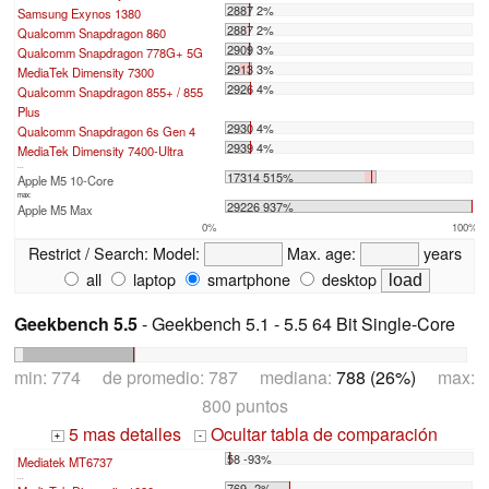
2887 2%
Samsung Exynos 1380
2887 2%
Qualcomm Snapdragon 860
2909 3%
Qualcomm Snapdragon 778G+ 5G
2913 3%
MediaTek Dimensity 7300
2926 4%
Qualcomm Snapdragon 855+ / 855
Plus
2930 4%
Qualcomm Snapdragon 6s Gen 4
2939 4%
MediaTek Dimensity 7400-Ultra
...
17314 515%
Apple M5 10-Core
max:
29226 937%
Apple M5 Max
0%
100%
Restrict / Search:
Model:
Max. age:
years
all
laptop
smartphone
desktop
Geekbench 5.5
- Geekbench 5.1 - 5.5 64 Bit Single-Core
min: 774 de promedio: 787 mediana:
788 (26%)
max:
800 puntos
5 mas detalles
Ocultar tabla de comparación
+
-
58 -93%
Mediatek MT6737
...
769 -2%