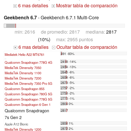
6 mas detalles
Mostrar tabla de comparación
+
+
Geekbench 6.7
- Geekbench 6.7.1 Multi-Core
min: 2616 de promedio: 2817 mediana:
2817
(10%)
max: 2955 puntos
6 mas detalles
Ocultar tabla de comparación
+
-
491 -83%
Mediatek Helio A22 MT6761
...
2418 -14%
Qualcomm Snapdragon 778G 4G
2454 -13%
MediaTek Dimensity 7050
2645 -6%
MediaTek Dimensity 1100
2654 -6%
MediaTek Dimensity 7200
2678 -5%
MediaTek Dimensity 7350 Pro 5G
2757 -2%
Qualcomm Snapdragon 855
2758 -2%
Qualcomm Snapdragon 780G 5G
2775 -1%
Qualcomm Snapdragon 778G 5G
2804 0%
Qualcomm Snapdragon 6 Gen 1
Qualcomm Snapdragon
2817
7s Gen 2
2850 1%
Apple A12 Bionic
2872 2%
MediaTek Dimensity 1200