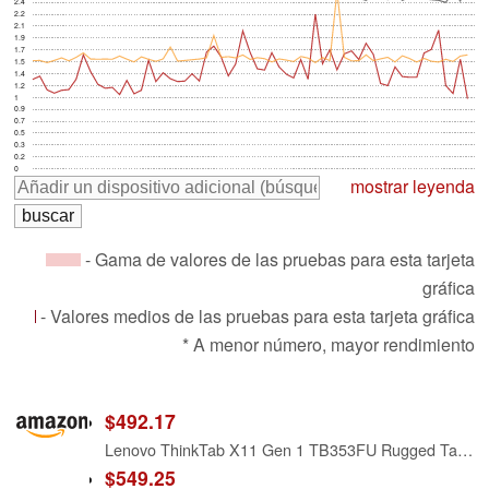
2.4
2.2
2.1
1.9
1.7
1.5
1.4
1.2
1
0.9
0.7
0.5
0.3
0.2
0
mostrar leyenda
- Gama de valores de las pruebas para esta tarjeta
gráfica
- Valores medios de las pruebas para esta tarjeta gráfica
* A menor número, mayor rendimiento
$492.17
Lenovo ThinkTab X11 Gen 1 TB353FU Rugged Tablet - 10.9" 2.5K - Qualcomm SM7635 Snapdragon 7s Gen 3 (4 nm) Octa-core - 8 GB - 128 GB Storage - Android 16 - Eclipse Black
$549.25