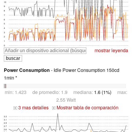
10
9
8
7
6
5
4
3
2
1
0
mostrar leyenda
Power Consumption
- Idle Power Consumption 150cd
1min *
min: 1.423 de promedio: 1.9 mediana:
1.6 (1%)
max:
2.55 Watt
3 mas detalles
Mostrar tabla de comparación
+
+
3.3
3.1
2.9
2.7
2.6