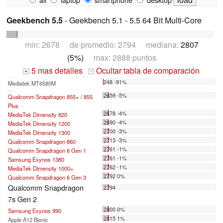
Geekbench 5.5
- Geekbench 5.1 - 5.5 64 Bit Multi-Core
min: 2678 de promedio: 2794 mediana:
2807
(5%)
max: 2888 puntos
5 mas detalles
Ocultar tabla de comparación
+
-
248 -91%
Mediatek MT6580M
...
2659 -5%
Qualcomm Snapdragon 855+ / 855
Plus
2678 -4%
MediaTek Dimensity 820
2690 -4%
MediaTek Dimensity 1200
2700 -3%
MediaTek Dimensity 1300
2713 -3%
Qualcomm Snapdragon 860
2761 -1%
Qualcomm Snapdragon 6 Gen 1
2761 -1%
Samsung Exynos 1380
2762 -1%
MediaTek Dimensity 1000+
2792 0%
Qualcomm Snapdragon 6 Gen 3
Qualcomm Snapdragon
2794
7s Gen 2
2800 0%
Samsung Exynos 990
2815 1%
Apple A12 Bionic