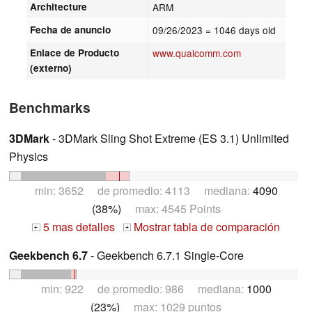
Architecture
ARM
Fecha de anuncio
09/26/2023
= 1046 days old
Enlace de Producto
www.qualcomm.com
(externo)
Benchmarks
3DMark
- 3DMark Sling Shot Extreme (ES 3.1) Unlimited
Physics
min: 3652 de promedio: 4113 mediana:
4090
(38%)
max: 4545 Points
5 mas detalles
Mostrar tabla de comparación
+
+
Geekbench 6.7
- Geekbench 6.7.1 Single-Core
min: 922 de promedio: 986 mediana:
1000
(23%)
max: 1029 puntos