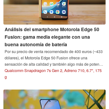
Análisis del smartphone Motorola Edge 50
Fusion: gama media elegante con una
buena autonomía de batería
Por su precio de venta recomendado de 400 euros (~433
dólares), el Motorola Edge 50 Fusion ofrece una
sensación de alta calidad y también algo más de potencia
que su predecesor. Pero también se han producido
Qualcomm Snapdragon 7s Gen 2, Adreno 710, 6.7", 175
algunos recortes, por ejemplo en el módulo WiFi y en el
g
almacenamiento. ¿Sigue mereciendo la pena echar un
vistazo a este smartphone?