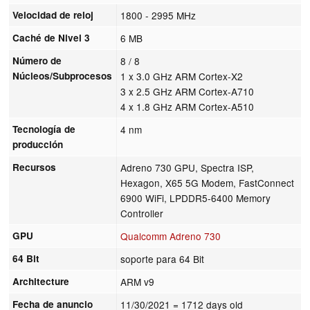
Velocidad de reloj
1800 - 2995 MHz
Caché de Nivel 3
6 MB
Número de
8 / 8
Núcleos/Subprocesos
1 x 3.0 GHz ARM Cortex-X2
3 x 2.5 GHz ARM Cortex-A710
4 x 1.8 GHz ARM Cortex-A510
Tecnología de
4 nm
producción
Recursos
Adreno 730 GPU, Spectra ISP,
Hexagon, X65 5G Modem, FastConnect
6900 WiFi, LPDDR5-6400 Memory
Controller
GPU
Qualcomm Adreno 730
64 Bit
soporte para 64 Bit
Architecture
ARM v9
Fecha de anuncio
11/30/2021
= 1712 days old