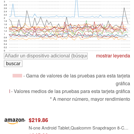
3
2.8
2.6
2.4
2.2
2
1.8
1.6
1.4
1.2
1
0.8
0.6
0.4
0.2
0
mostrar leyenda
- Gama de valores de las pruebas para esta tarjeta
gráfica
- Valores medios de las pruebas para esta tarjeta gráfica
* A menor número, mayor rendimiento
$219.86
N-one Android Tablet,Qualcomm Snapdragon 8-Core 20GB 128GB 12 inch FHD Screen, Android 14 Tablets 4G LTE SIM Cellular 2.4&5GHz WiFi 9200mAh 18W Fast Charger GPS for Work Study and Business