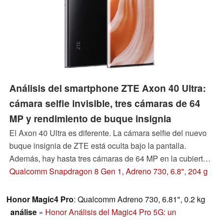
Análisis del smartphone ZTE Axon 40 Ultra:
cámara selfie invisible, tres cámaras de 64
MP y rendimiento de buque insignia
El Axon 40 Ultra es diferente. La cámara selfie del nuevo
buque insignia de ZTE está oculta bajo la pantalla.
Además, hay hasta tres cámaras de 64 MP en la cubierta
trasera de cristal del teléfono, incluyendo un teleobjetivo
Qualcomm Snapdragon 8 Gen 1, Adreno 730, 6.8", 204 g
con zoom óptico de 3,5x. Los demás componentes de
gama alta, como la pantalla AMOLED de 120 Hz y el
Honor Magic4 Pro
: Qualcomm Adreno 730, 6.81", 0.2 kg
Snapdragon 8 Gen 1, parecen casi pedestres en
análise
»
Honor Análisis del Magic4 Pro 5G: un