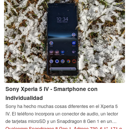
Sony Xperia 5 IV - Smartphone con
individualidad
Sony ha hecho muchas cosas diferentes en el Xperia 5
IV. El teléfono incorpora un conector de audio, un lector
de tarjetas microSD y un Snapdragon 8 Gen 1 en un
cuerpo compacto. ¿Ha conseguido la empresa japonesa
Qualcomm Snapdragon 8 Gen 1, Adreno 730, 6.1", 171 g