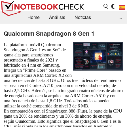
Home
Análisis
Noticias
...
FAQ/Técnica
Biblioteca
Qualcomm Snapdragon 8 Gen 1
Orientación para la Compra
Busca
La plataforma móvil Qualcomm
Snapdragon 8 Gen 1 es un SoC de
Contacto
gama alta para smartphones
presentado a finales de 2021 y
fabricado en 4 nm en Samsung.
Integra un "Prime Core" basado en
una arquitectura ARM Cortex-X2 con
una frecuencia de hasta 3 GHz. Otros tres núcleos de rendimiento
se basan en el Cortex-A710 pero con una velocidad de reloj de
hasta 2,5 GHz. Además, se han integrado cuatro núcleos de ahorro
de energía basados en la arquitectura ARM Cortex-A510 y con
una frecuencia de hasta 1,8 GHz. Todos los núcleos pueden
utilizar la caché compartida de nivel 3 de 6 MB.
En comparación con el Snapdragon 888 (Plus), la parte de la CPU
gana un 20% de rendimiento y un 30% de ahorro de energía,
según Qualcomm. Esto significa que el Snapdragon 8 Gen 1 es la
CPU más rápida para los smartphones basados en Android y