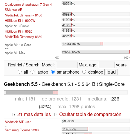
4052 5%
Qualcomm Snapdragon 7 Gen 4
SM7750-AB
4099 6%
MediaTek Dimensity 8100
4109 6%
HiSilicon Kirin 9000W
4135 7%
Apple A13 Bionic
4166 8%
HiSilicon Kirin 8020
4225 9%
MediaTek Dimensity 8350
...
17314 349%
Apple M5 10-Core
max:
29226 657%
Apple M5 Max
0%
100%
Restrict / Search:
Model:
Max. age:
years
all
laptop
smartphone
desktop
Geekbench 5.5
- Geekbench 5.1 - 5.5 64 Bit Single-Core
min: 1181 de promedio: 1231 mediana:
1236
(42%)
max: 1298 puntos
21 mas detalles
Ocultar tabla de comparación
+
-
58 -95%
Mediatek MT6737
...
1148 -7%
Samsung Exynos 2200