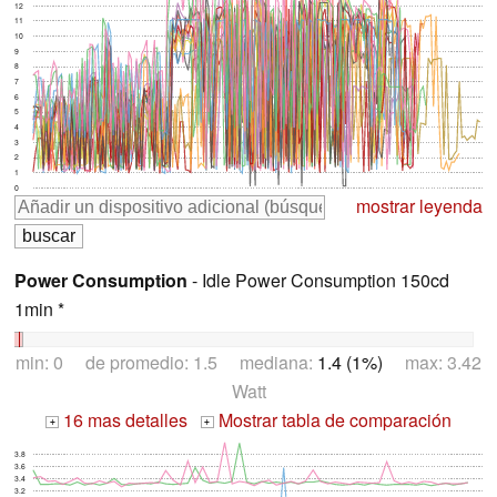
12
11
10
9
8
7
6
5
4
3
2
1
0
mostrar leyenda
Power Consumption
- Idle Power Consumption 150cd
1min *
min: 0 de promedio: 1.5 mediana:
1.4 (1%)
max: 3.42
Watt
16 mas detalles
Mostrar tabla de comparación
+
+
3.8
3.6
3.4
3.2