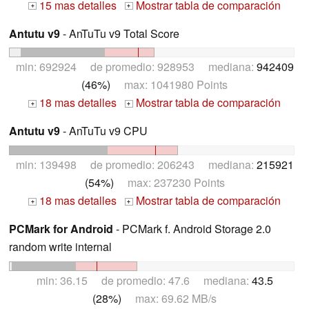
15 mas detalles
Mostrar tabla de comparación
+
+
Antutu v9
- AnTuTu v9 Total Score
min: 692924 de promedio: 928953 mediana:
942409
(46%)
max: 1041980 Points
18 mas detalles
Mostrar tabla de comparación
+
+
Antutu v9
- AnTuTu v9 CPU
min: 139498 de promedio: 206243 mediana:
215921
(54%)
max: 237230 Points
18 mas detalles
Mostrar tabla de comparación
+
+
PCMark for Android
- PCMark f. Android Storage 2.0
random write internal
min: 36.15 de promedio: 47.6 mediana:
43.5
(28%)
max: 69.62 MB/s