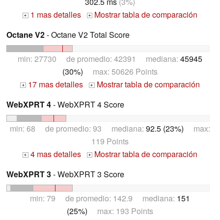
302.5 ms
(3%)
1 mas detalles
Mostrar tabla de comparación
+
+
Octane V2
- Octane V2 Total Score
min: 27730 de promedio: 42391 mediana:
45945
(30%)
max: 50626 Points
17 mas detalles
Mostrar tabla de comparación
+
+
WebXPRT 4
- WebXPRT 4 Score
min: 68 de promedio: 93 mediana:
92.5 (23%)
max:
119 Points
4 mas detalles
Mostrar tabla de comparación
+
+
WebXPRT 3
- WebXPRT 3 Score
min: 79 de promedio: 142.9 mediana:
151
(25%)
max: 193 Points