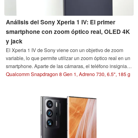
Análisis del Sony Xperia 1 IV: El primer
smartphone con zoom óptico real, OLED 4K
y jack
El Xperia 1 IV de Sony viene con un objetivo de zoom
variable, lo que permite utilizar un zoom óptico real en un
smartphone. Aparte de las cámaras, el teléfono insignia
presenta otras características inusuales como un LED de
Qualcomm Snapdragon 8 Gen 1, Adreno 730, 6.5", 185 g
estado, una ranura para microSD, una toma de
auriculares y un botón de disparo.