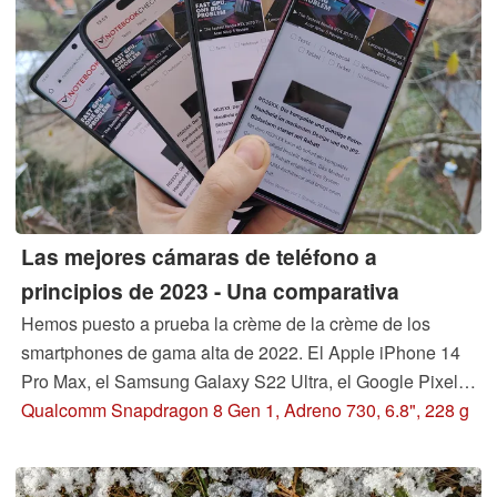
Las mejores cámaras de teléfono a
principios de 2023 - Una comparativa
Hemos puesto a prueba la crème de la crème de los
smartphones de gama alta de 2022. El Apple iPhone 14
Pro Max, el Samsung Galaxy S22 Ultra, el Google Pixel 7
Pro o el Vivo X80 Pro: descubre qué teléfono sale
Qualcomm Snapdragon 8 Gen 1, Adreno 730, 6.8", 228 g
vencedor de este maratón de cámaras en nuestro
análisis.