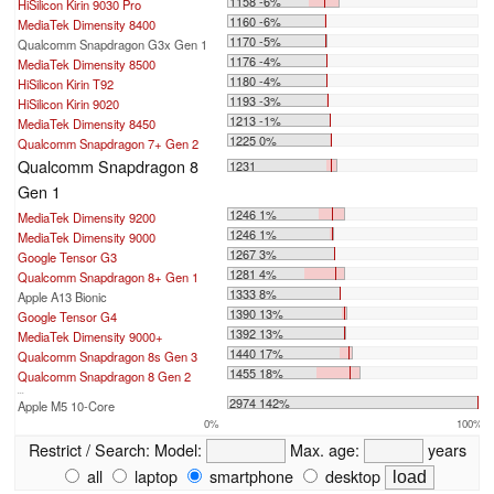
1158 -6%
HiSilicon Kirin 9030 Pro
1160 -6%
MediaTek Dimensity 8400
1170 -5%
Qualcomm Snapdragon G3x Gen 1
1176 -4%
MediaTek Dimensity 8500
1180 -4%
HiSilicon Kirin T92
1193 -3%
HiSilicon Kirin 9020
1213 -1%
MediaTek Dimensity 8450
1225 0%
Qualcomm Snapdragon 7+ Gen 2
Qualcomm Snapdragon 8
1231
Gen 1
1246 1%
MediaTek Dimensity 9200
1246 1%
MediaTek Dimensity 9000
1267 3%
Google Tensor G3
1281 4%
Qualcomm Snapdragon 8+ Gen 1
1333 8%
Apple A13 Bionic
1390 13%
Google Tensor G4
1392 13%
MediaTek Dimensity 9000+
1440 17%
Qualcomm Snapdragon 8s Gen 3
1455 18%
Qualcomm Snapdragon 8 Gen 2
...
2974 142%
Apple M5 10-Core
0%
100%
Restrict / Search:
Model:
Max. age:
years
all
laptop
smartphone
desktop