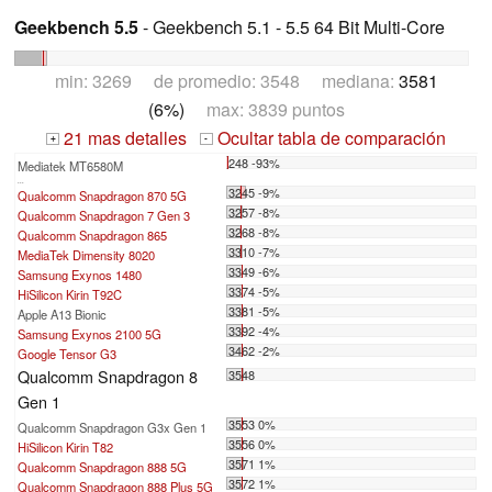
Geekbench 5.5
- Geekbench 5.1 - 5.5 64 Bit Multi-Core
min: 3269 de promedio: 3548 mediana:
3581
(6%)
max: 3839 puntos
21 mas detalles
Ocultar tabla de comparación
+
-
248 -93%
Mediatek MT6580M
...
3245 -9%
Qualcomm Snapdragon 870 5G
3257 -8%
Qualcomm Snapdragon 7 Gen 3
3268 -8%
Qualcomm Snapdragon 865
3310 -7%
MediaTek Dimensity 8020
3349 -6%
Samsung Exynos 1480
3374 -5%
HiSilicon Kirin T92C
3381 -5%
Apple A13 Bionic
3392 -4%
Samsung Exynos 2100 5G
3462 -2%
Google Tensor G3
Qualcomm Snapdragon 8
3548
Gen 1
3553 0%
Qualcomm Snapdragon G3x Gen 1
3556 0%
HiSilicon Kirin T82
3571 1%
Qualcomm Snapdragon 888 5G
3572 1%
Qualcomm Snapdragon 888 Plus 5G