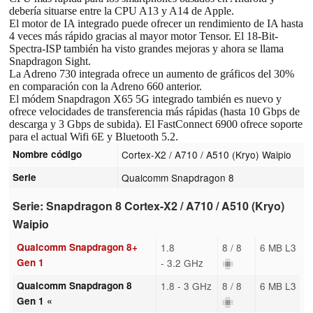
debería situarse entre la CPU A13 y A14 de Apple.
El motor de IA integrado puede ofrecer un rendimiento de IA hasta
4 veces más rápido gracias al mayor motor Tensor. El 18-Bit-
Spectra-ISP también ha visto grandes mejoras y ahora se llama
Snapdragon Sight.
La Adreno 730 integrada ofrece un aumento de gráficos del 30%
en comparación con la Adreno 660 anterior.
El módem Snapdragon X65 5G integrado también es nuevo y
ofrece velocidades de transferencia más rápidas (hasta 10 Gbps de
descarga y 3 Gbps de subida). El FastConnect 6900 ofrece soporte
para el actual Wifi 6E y Bluetooth 5.2.
Nombre código
Cortex-X2 / A710 / A510 (Kryo) Waipio
Serie
Qualcomm Snapdragon 8
Serie: Snapdragon 8 Cortex-X2 / A710 / A510 (Kryo)
Waipio
Qualcomm Snapdragon 8+
1.8
8 / 8
6 MB L3
Gen 1
- 3.2 GHz
Qualcomm Snapdragon 8
1.8 - 3 GHz
8 / 8
6 MB L3
Gen 1 «