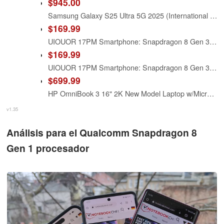
$945.00
Samsung Galaxy ​S25 Ultra 5G 2025 (International Version) | GSM Unlocked (T-Mobile) | ​1TB ​Storage​ + 12GB RAM SM-S938B ​Qualcomm Snapdragon 8 Elite Android 15 Smartphone (Titanium Black)
$169.99
UIOUOR 17PM Smartphone: Snapdragon 8 Gen 3, 12GB RAM + 512GB Storage, 7000mAh Battery, 6.99-inch Display, 68MP+108MP Camera, Android 15, 5G, Dual SIM - Superior (Black)
$169.99
UIOUOR 17PM Smartphone: Snapdragon 8 Gen 3, 12GB RAM + 512GB Storage, 7000mAh Battery, 6.99-inch Display, 68MP+108MP Camera, Android 15, 5G, Dual SIM - Superior (Burgundy)
$699.99
HP OmniBook 3 16" 2K New Model Laptop w/Microsoft 365, Qualcomm 8-Core CPU for Copilot+, 16GB RAM, 1TB SSD, Backlit & Numeric Keyboard, Windows 11 Home, w/Laptop Cooler, Mica Black
v1.35
Análisis para el Qualcomm Snapdragon 8
Gen 1 procesador