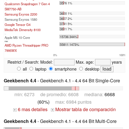
3576 1%
Qualcomm Snapdragon 7 Gen 4
SM7750-AB
3600 1%
Samsung Exynos 2200
3607 2%
Samsung Exynos 1580
3741 5%
Google Tensor G4
3811 7%
MediaTek Dimensity 8100
...
15736 344%
Apple M5 10-Core
max:
55811 1473%
AMD Ryzen Threadripper PRO
7995WX
0%
100%
Restrict / Search:
Model:
Max. age:
years
all
laptop
smartphone
desktop
Geekbench 4.4
- Geekbench 4.1 - 4.4 64 Bit Single-Core
min: 6273 de promedio: 6608 mediana:
6668
(60%)
max: 6984 puntos
6 mas detalles
Mostrar tabla de comparación
+
+
Geekbench 4.4
- Geekbench 4.1 - 4.4 64 Bit Multi-Core