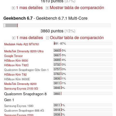
1610 puntos
(37%)
1 mas detalles
Mostrar tabla de comparación
+
+
Geekbench 6.7
- Geekbench 6.7.1 Multi-Core
3860 puntos
(13%)
1 mas detalles
Ocultar tabla de comparación
+
-
491 -87%
Mediatek Helio A22 MT6761
...
3665 -5%
MediaTek Dimensity 8200-Ultra
3667 -5%
Google Tensor
3689 -4%
HiSilicon Kirin 9000
3732 -3%
HiSilicon Kirin T92C
3757 -3%
Qualcomm Snapdragon G3x Gen 1
3782 -2%
HiSilicon Kirin T82
3806 -1%
HiSilicon Kirin 9000E
3811 -1%
MediaTek Dimensity 8200
3846 0%
Samsung Exynos 2100 5G
Qualcomm Snapdragon 8
3860
Gen 1
3911 1%
Samsung Exynos 1580
3918 2%
Qualcomm Snapdragon 888 4G
3938 2%
Samsung Exynos 2200