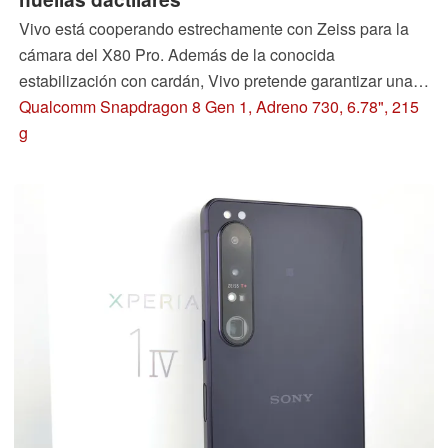
Vivo está cooperando estrechamente con Zeiss para la
cámara del X80 Pro. Además de la conocida
estabilización con cardán, Vivo pretende garantizar una
reproducción natural de los colores en un smartphone
Qualcomm Snapdragon 8 Gen 1, Adreno 730, 6.78", 215
tipo buque insignia, visual y técnicamente atractivo, pero
g
no precisamente barato