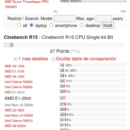
15842 35905%
AMD Ryzen Threadripper PRO
7995WX
0%
100%
Restrict / Search:
Model:
Max. age:
years
all
laptop
smartphone
desktop
Cinebench R15
- Cinebench R15 CPU Single 64 Bit
27 Points
(7%)
1 mas detalles
Ocultar tabla de comparación
+
-
19 -30%
AMD A4-1200
20.18 -25%
AMD E1-2100
20.5 -24%
AMD A4-1250
24 -11%
Intel Celeron N2805
26 -4%
Intel Celeron N2806
26 -4%
AMD E1-6010
AMD E1-2500
27
27.8 3%
Intel Atom x5-Z8300
28 4%
AMD E2-3800
28.33 5%
Intel Atom x5-Z8350
31 15%
Intel Celeron N2810
31 15%
AMD A6-9220e