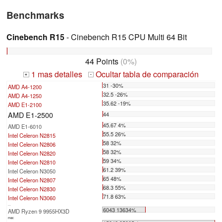
Benchmarks
Cinebench R15
- Cinebench R15 CPU Multi 64 Bit
44 Points
(0%)
1 mas detalles
Ocultar tabla de comparación
+
-
31 -30%
AMD A4-1200
32.5 -26%
AMD A4-1250
35.62 -19%
AMD E1-2100
AMD E1-2500
44
45.67 4%
AMD E1-6010
55.5 26%
Intel Celeron N2815
58 32%
Intel Celeron N2806
58 32%
Intel Celeron N2820
59 34%
Intel Celeron N2810
61.2 39%
Intel Celeron N3050
65 48%
Intel Celeron N2807
68.3 55%
Intel Celeron N2830
71.8 63%
Intel Celeron N3060
...
6043 13634%
AMD Ryzen 9 9955HX3D
max: