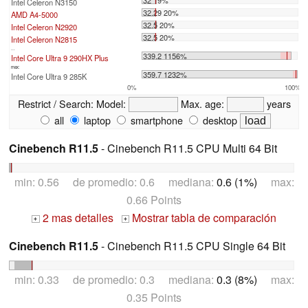
32 19%
Intel Celeron N3150
32.29 20%
AMD A4-5000
32.5 20%
Intel Celeron N2920
32.5 20%
Intel Celeron N2815
...
339.2 1156%
Intel Core Ultra 9 290HX Plus
max:
359.7 1232%
Intel Core Ultra 9 285K
0%
100%
Restrict / Search:
Model:
Max. age:
years
all
laptop
smartphone
desktop
Cinebench R11.5
- Cinebench R11.5 CPU Multi 64 Bit
min: 0.56 de promedio: 0.6 mediana:
0.6 (1%)
max:
0.66 Points
2 mas detalles
Mostrar tabla de comparación
+
+
Cinebench R11.5
- Cinebench R11.5 CPU Single 64 Bit
min: 0.33 de promedio: 0.3 mediana:
0.3 (8%)
max:
0.35 Points