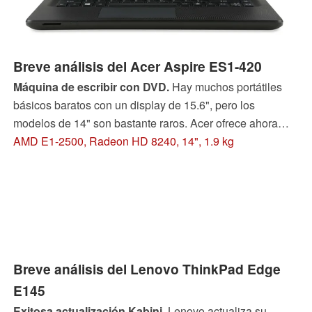
Breve análisis del Acer Aspire ES1-420
Máquina de escribir con DVD.
Hay muchos portátiles
básicos baratos con un display de 15.6", pero los
modelos de 14" son bastante raros. Acer ofrece ahora
una alternativa económica a los dispositivos compactos
AMD E1-2500, Radeon HD 8240, 14", 1.9 kg
profesionales; si bien nuestro análisis revela que no es
un completo éxito.
Breve análisis del Lenovo ThinkPad Edge
E145
Exitosa actualización Kabini.
Lenovo actualiza su