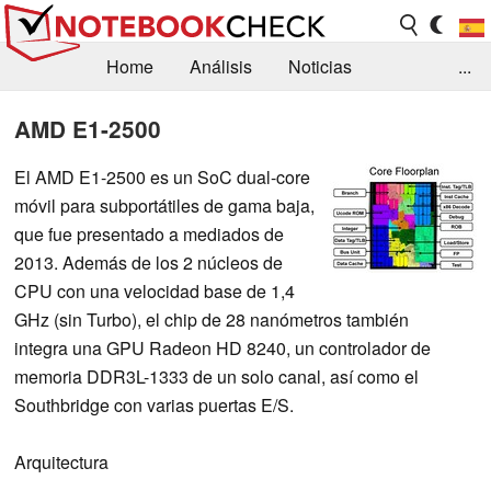
Home
Análisis
Noticias
...
FAQ/Técnica
Biblioteca
AMD E1-2500
Orientación para la Compra
Busca
El AMD E1-2500 es un SoC dual-core
móvil para subportátiles de gama baja,
Contacto
que fue presentado a mediados de
2013. Además de los 2 núcleos de
CPU con una velocidad base de 1,4
GHz (sin Turbo), el chip de 28 nanómetros también
integra una GPU Radeon HD 8240, un controlador de
memoria DDR3L-1333 de un solo canal, así como el
Southbridge con varias puertas E/S.
Arquitectura