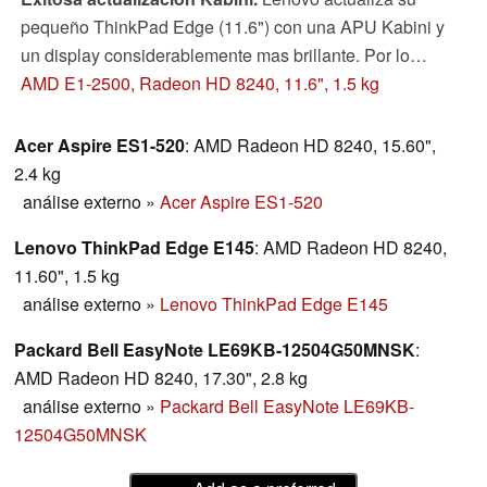
pequeño ThinkPad Edge (11.6") con una APU Kabini y
un display considerablemente mas brillante. Por lo
demas, el modelo anterior y el nuevo son exactamente
AMD E1-2500, Radeon HD 8240, 11.6", 1.5 kg
iguales. ¿Se beneficiarán los usuarios de estas
actualizaciones? Lee nuestro análisis para descubrirlo.
Acer Aspire ES1-520
: AMD Radeon HD 8240, 15.60",
2.4 kg
análise externo
»
Acer Aspire ES1-520
Lenovo ThinkPad Edge E145
: AMD Radeon HD 8240,
11.60", 1.5 kg
análise externo
»
Lenovo ThinkPad Edge E145
Packard Bell EasyNote LE69KB-12504G50MNSK
:
AMD Radeon HD 8240, 17.30", 2.8 kg
análise externo
»
Packard Bell EasyNote LE69KB-
12504G50MNSK