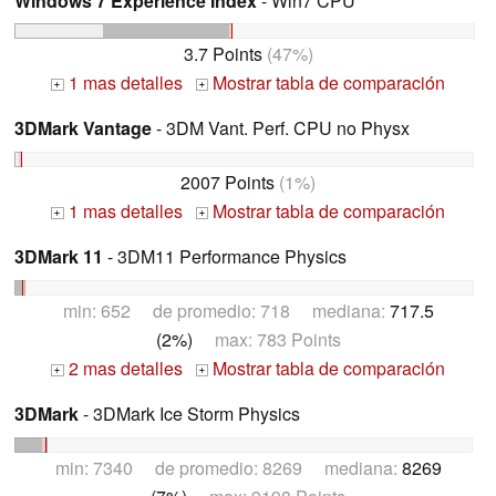
Windows 7 Experience Index
- Win7 CPU
3.7 Points
(47%)
1 mas detalles
Mostrar tabla de comparación
+
+
3DMark Vantage
- 3DM Vant. Perf. CPU no Physx
2007 Points
(1%)
1 mas detalles
Mostrar tabla de comparación
+
+
3DMark 11
- 3DM11 Performance Physics
min: 652 de promedio: 718 mediana:
717.5
(2%)
max: 783 Points
2 mas detalles
Mostrar tabla de comparación
+
+
3DMark
- 3DMark Ice Storm Physics
min: 7340 de promedio: 8269 mediana:
8269