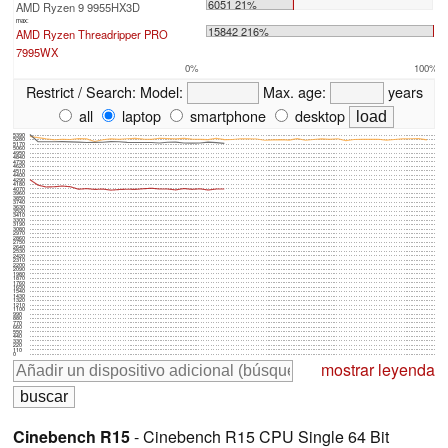
6051 21%
AMD Ryzen 9 9955HX3D
max:
15842 216%
AMD Ryzen Threadripper PRO
7995WX
0%
100%
Restrict / Search:
Model:
Max. age:
years
all
laptop
smartphone
desktop
5390
5280
5170
5060
4950
4840
4730
4620
4510
4400
4290
4180
4070
3960
3850
3740
3630
3520
3410
3300
3190
3080
2970
2860
2750
2640
2530
2420
2310
2200
2090
1980
1870
1760
1650
1540
1430
1320
1210
1100
990
880
770
660
550
440
330
220
110
0
mostrar leyenda
Cinebench R15
- Cinebench R15 CPU Single 64 Bit