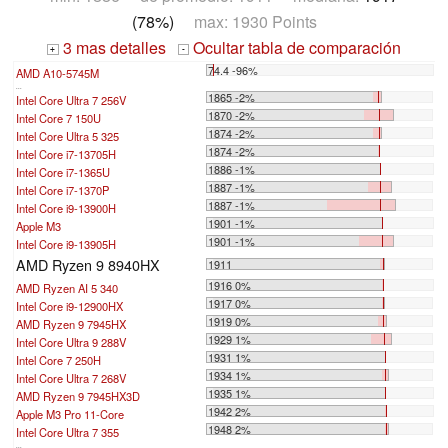
(78%)
max: 1930 Points
3 mas detalles
Ocultar tabla de comparación
+
-
74.4 -96%
AMD A10-5745M
...
1865 -2%
Intel Core Ultra 7 256V
1870 -2%
Intel Core 7 150U
1874 -2%
Intel Core Ultra 5 325
1874 -2%
Intel Core i7-13705H
1886 -1%
Intel Core i7-1365U
1887 -1%
Intel Core i7-1370P
1887 -1%
Intel Core i9-13900H
1901 -1%
Apple M3
1901 -1%
Intel Core i9-13905H
AMD Ryzen 9 8940HX
1911
1916 0%
AMD Ryzen AI 5 340
1917 0%
Intel Core i9-12900HX
1919 0%
AMD Ryzen 9 7945HX
1929 1%
Intel Core Ultra 9 288V
1931 1%
Intel Core 7 250H
1934 1%
Intel Core Ultra 7 268V
1935 1%
AMD Ryzen 9 7945HX3D
1942 2%
Apple M3 Pro 11-Core
1948 2%
Intel Core Ultra 7 355
...