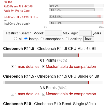
88-100
301 2%
AMD Ryzen AI 9 HX 375
301.5 2%
Apple M4 Pro 12-Core
...
339.2 15%
Intel Core Ultra 9 290HX Plus
max:
359.7 22%
Intel Core Ultra 9 285K
0%
100%
Restrict / Search:
Model:
Max. age:
years
all
laptop
smartphone
desktop
Cinebench R11.5
- Cinebench R11.5 CPU Multi 64 Bit
61 Points
(76%)
1 mas detalles
Mostrar tabla de comparación
+
+
Cinebench R11.5
- Cinebench R11.5 CPU Single 64 Bit
3.6 Points
(86%)
1 mas detalles
Mostrar tabla de comparación
+
+
Cinebench R10
- Cinebench R10 Rend. Single (32bit)