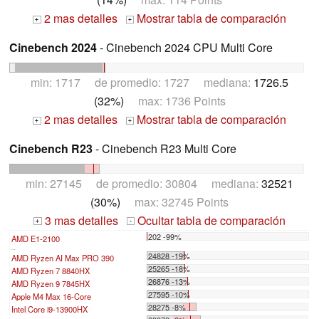
2 mas detalles
Mostrar tabla de comparación
+
+
Cinebench 2024
- Cinebench 2024 CPU Multi Core
min: 1717 de promedio: 1727 mediana:
1726.5
(32%)
max: 1736 Points
2 mas detalles
Mostrar tabla de comparación
+
+
Cinebench R23
- Cinebench R23 Multi Core
min: 27145 de promedio: 30804 mediana:
32521
(30%)
max: 32745 Points
3 mas detalles
Ocultar tabla de comparación
+
-
202 -99%
AMD E1-2100
...
24828 -19%
AMD Ryzen AI Max PRO 390
25265 -18%
AMD Ryzen 7 8840HX
26876 -13%
AMD Ryzen 9 7845HX
27595 -10%
Apple M4 Max 16-Core
28275 -8%
Intel Core i9-13900HX