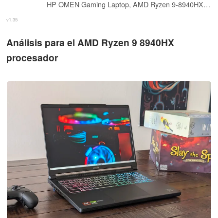
HP OMEN Gaming Laptop, AMD Ryzen 9-8940HX, 64 GB DDR5 RAM, 4 TB PCIe SSD, 16" 2K (1920x1200) 144Hz Display, Nvidia G-Force RTX 5060, Backlit Keyboard, W11 Pro, Shadow Black
v1.35
Análisis para el AMD Ryzen 9 8940HX
procesador