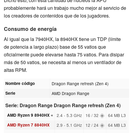
Dicho esto, con esta cantidad de núcleos la APU
probablemente hará un trabajo mucho mejor al servicio de
los creadores de contenidos que de los jugadores.
Consumo de energía
Al igual que la 7940HX, la 8940HX tiene un TDP (límite
de potencia a largo plazo) base de 55 vatios que
oficialmente puede elevarse hasta 75 vatios. Para disipar
más de 50 vatios, se necesita al menos un ventilador de
altas RPM.
Nombre código
Dragon Range refresh (Zen 4)
Serie
AMD Dragon Range
Serie: Dragon Range Dragon Range refresh (Zen 4)
AMD Ryzen 9 8940HX «
2.4 - 5.3 GHz
16 / 32
64 MB L3
AMD Ryzen 7 8840HX
2.9 - 5.1 GHz
12 / 24
64 MB L3