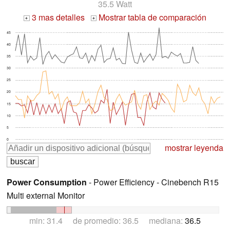
35.5 Watt
3 mas detalles
Mostrar tabla de comparación
+
+
45
40
35
30
25
20
15
10
5
0
mostrar leyenda
Power Consumption
- Power Efficiency - Cinebench R15
Multi external Monitor
min: 31.4 de promedio: 36.5 mediana:
36.5