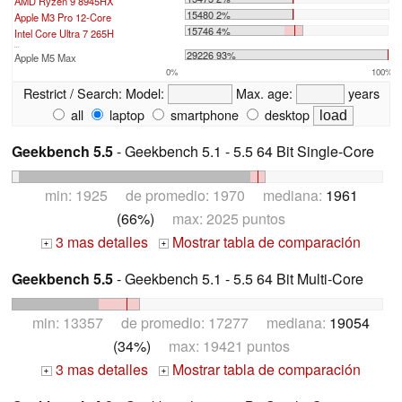
AMD Ryzen 9 8945HX
15480 2%
Apple M3 Pro 12-Core
15746 4%
Intel Core Ultra 7 265H
...
29226 93%
Apple M5 Max
0%
100%
Restrict / Search:
Model:
Max. age:
years
all
laptop
smartphone
desktop
Geekbench 5.5
- Geekbench 5.1 - 5.5 64 Bit Single-Core
min: 1925 de promedio: 1970 mediana:
1961
(66%)
max: 2025 puntos
3 mas detalles
Mostrar tabla de comparación
+
+
Geekbench 5.5
- Geekbench 5.1 - 5.5 64 Bit Multi-Core
min: 13357 de promedio: 17277 mediana:
19054
(34%)
max: 19421 puntos
3 mas detalles
Mostrar tabla de comparación
+
+