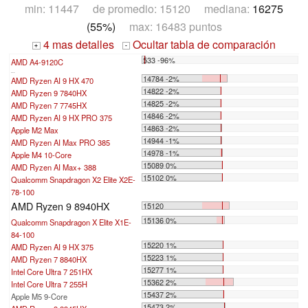
min: 11447 de promedio: 15120 mediana:
16275
(55%)
max: 16483 puntos
4 mas detalles
Ocultar tabla de comparación
+
-
533 -96%
AMD A4-9120C
...
14784 -2%
AMD Ryzen AI 9 HX 470
14822 -2%
AMD Ryzen 9 7840HX
14825 -2%
AMD Ryzen 7 7745HX
14846 -2%
AMD Ryzen AI 9 HX PRO 375
14863 -2%
Apple M2 Max
14944 -1%
AMD Ryzen AI Max PRO 385
14978 -1%
Apple M4 10-Core
15089 0%
AMD Ryzen AI Max+ 388
15102 0%
Qualcomm Snapdragon X2 Elite X2E-
78-100
AMD Ryzen 9 8940HX
15120
15136 0%
Qualcomm Snapdragon X Elite X1E-
84-100
15220 1%
AMD Ryzen AI 9 HX 375
15223 1%
AMD Ryzen 7 8840HX
15277 1%
Intel Core Ultra 7 251HX
15362 2%
Intel Core Ultra 7 255H
15437 2%
Apple M5 9-Core
15473 2%