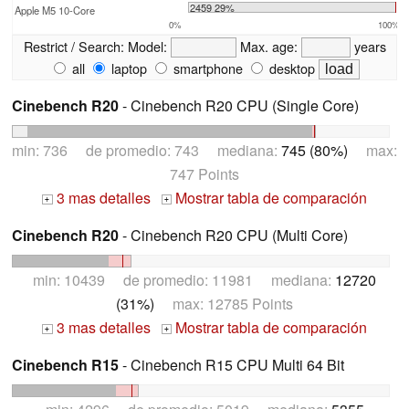
2459 29%
Apple M5 10-Core
0%
100%
Restrict / Search:
Model:
Max. age:
years
all
laptop
smartphone
desktop
Cinebench R20
- Cinebench R20 CPU (Single Core)
min: 736 de promedio: 743 mediana:
745 (80%)
max:
747 Points
3 mas detalles
Mostrar tabla de comparación
+
+
Cinebench R20
- Cinebench R20 CPU (Multi Core)
min: 10439 de promedio: 11981 mediana:
12720
(31%)
max: 12785 Points
3 mas detalles
Mostrar tabla de comparación
+
+
Cinebench R15
- Cinebench R15 CPU Multi 64 Bit