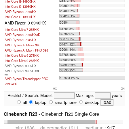
28872 -6%
Intel Core i9-14900HX
29352 -5%
Intel Core i9-13950HX
29400 -5%
AMD Ryzen 9 7940HX
30428 -1%
Intel Core i9-13980HX
AMD Ryzen 9 8940HX
30804
31781 3%
Intel Core Ultra 7 255HX
32782 6%
AMD Ryzen 9 7945HX3D
33078 7%
AMD Ryzen 9 7945HX
34474 12%
AMD Ryzen AI Max+ 395
35061 14%
AMD Ryzen AI Max+ PRO 395
35766 16%
Intel Core Ultra 9 275HX
36908 20%
Intel Core Ultra 9 285HX
37800 23%
AMD Ryzen 9 9955HX
38530 25%
AMD Ryzen 9 9955HX3D
max:
107681 250%
AMD Ryzen Threadripper PRO
7995WX
0%
100%
Restrict / Search:
Model:
Max. age:
years
all
laptop
smartphone
desktop
Cinebench R23
- Cinebench R23 Single Core
min: 1886 de promedio: 1911 mediana:
1917