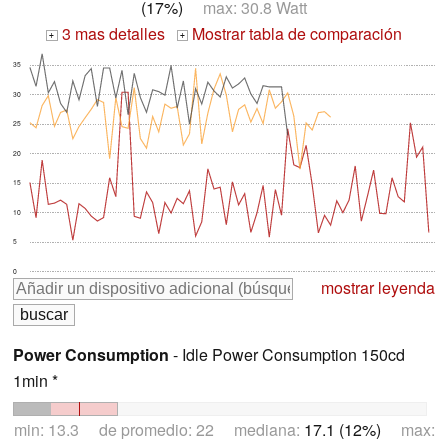
(17%)
max: 30.8 Watt
3 mas detalles
Mostrar tabla de comparación
+
+
35
30
25
20
15
10
5
0
mostrar leyenda
Power Consumption
- Idle Power Consumption 150cd
1min *
min: 13.3 de promedio: 22 mediana:
17.1 (12%)
max: