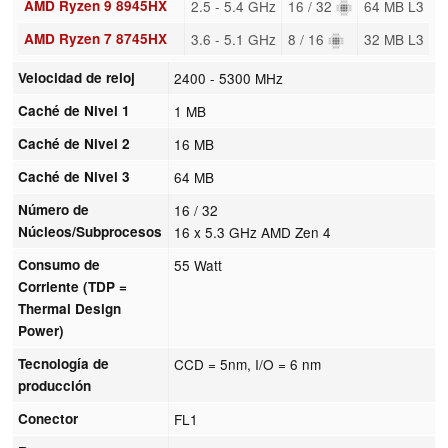
AMD Ryzen 9 8945HX
2.5 - 5.4 GHz
16 / 32
64 MB L3
AMD Ryzen 7 8745HX
3.6 - 5.1 GHz
8 / 16
32 MB L3
Velocidad de reloj
2400 - 5300 MHz
Caché de Nivel 1
1 MB
Caché de Nivel 2
16 MB
Caché de Nivel 3
64 MB
Número de
16 / 32
Núcleos/Subprocesos
16 x 5.3 GHz AMD Zen 4
Consumo de
55 Watt
Corriente (TDP =
Thermal Design
Power)
Tecnología de
CCD = 5nm, I/O = 6 nm
producción
Conector
FL1