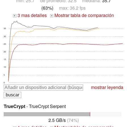
min: 25.7 de promedio: 32.5 mediana:
35.7
(63%)
max: 36.2 fps
3 mas detalles
Mostrar tabla de comparación
+
+
35
30
25
20
15
10
5
0
mostrar leyenda
TrueCrypt
- TrueCrypt Serpent
2.5 GB/s
(74%)