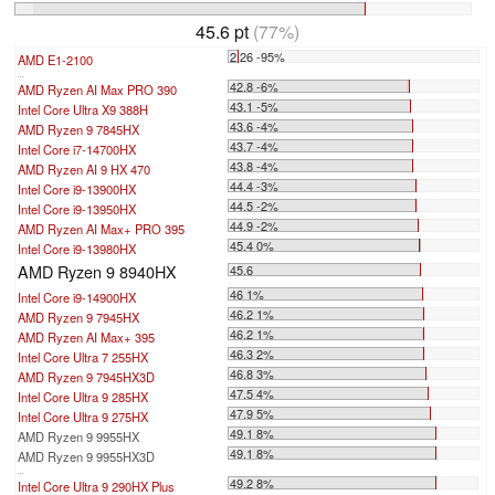
45.6 pt
(77%)
2.26 -95%
AMD E1-2100
...
42.8 -6%
AMD Ryzen AI Max PRO 390
43.1 -5%
Intel Core Ultra X9 388H
43.6 -4%
AMD Ryzen 9 7845HX
43.7 -4%
Intel Core i7-14700HX
43.8 -4%
AMD Ryzen AI 9 HX 470
44.4 -3%
Intel Core i9-13900HX
44.5 -2%
Intel Core i9-13950HX
44.9 -2%
AMD Ryzen AI Max+ PRO 395
45.4 0%
Intel Core i9-13980HX
AMD Ryzen 9 8940HX
45.6
46 1%
Intel Core i9-14900HX
46.2 1%
AMD Ryzen 9 7945HX
46.2 1%
AMD Ryzen AI Max+ 395
46.3 2%
Intel Core Ultra 7 255HX
46.8 3%
AMD Ryzen 9 7945HX3D
47.5 4%
Intel Core Ultra 9 285HX
47.9 5%
Intel Core Ultra 9 275HX
49.1 8%
AMD Ryzen 9 9955HX
49.1 8%
AMD Ryzen 9 9955HX3D
...
49.2 8%
Intel Core Ultra 9 290HX Plus