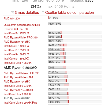
min: 4296 de promedio: 5019 mediana:
5355
(34%)
max: 5406 Points
3 mas detalles
Ocultar tabla de comparación
+
-
31 -99%
AMD A4-1200
...
3683 -27%
Qualcomm Snapdragon X2 Elite
Extreme X2E-94-100
3812 -24%
Intel Core i7-14700HX
3918 -22%
AMD Ryzen AI Max PRO 390
4320 -14%
AMD Ryzen 9 7845HX
4437 -12%
Intel Core i9-14900HX
4521 -10%
Intel Core i9-13900HX
4565 -9%
Intel Core i9-13950HX
4724 -6%
Intel Core i9-13980HX
4807 -4%
Intel Core Ultra 7 255HX
AMD Ryzen 9 8940HX
5019
5247 5%
AMD Ryzen AI Max+ PRO 395
5334 6%
AMD Ryzen AI Max+ 395
5363 7%
AMD Ryzen 9 7945HX
5554 11%
Intel Core Ultra 9 275HX
5600 12%
AMD Ryzen 9 7945HX3D
5708 14%
Intel Core Ultra 9 285HX
5877 17%
AMD Ryzen 9 9955HX
6002 20%
Intel Core Ultra 9 290HX Plus