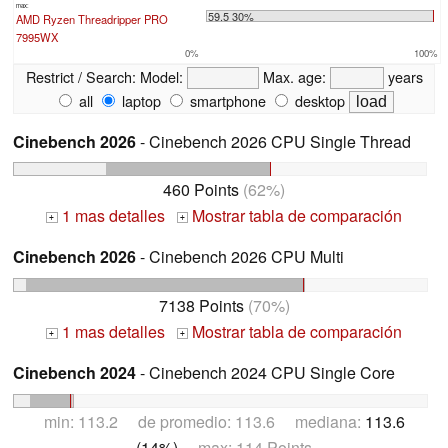
max:
59.5 30%
AMD Ryzen Threadripper PRO
7995WX
0%
100%
Restrict / Search:
Model:
Max. age:
years
all
laptop
smartphone
desktop
Cinebench 2026
- Cinebench 2026 CPU Single Thread
460 Points
(62%)
1 mas detalles
Mostrar tabla de comparación
+
+
Cinebench 2026
- Cinebench 2026 CPU Multi
7138 Points
(70%)
1 mas detalles
Mostrar tabla de comparación
+
+
Cinebench 2024
- Cinebench 2024 CPU Single Core
min: 113.2 de promedio: 113.6 mediana:
113.6
(14%)
max: 114 Points