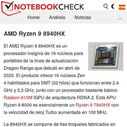
Home
Análisis
Noticias
...
FAQ/Técnica
Biblioteca
AMD Ryzen 9 8940HX
Orientación para la Compra
Busca
El AMD Ryzen 9 8940HX es un
procesador insignia de 16 núcleos para
Contacto
portátiles de la línea de actualización
Dragon Range que debutó en abril de
2025. El producto ofrece 16 núcleos Zen
4 habilitados para SMT (32 hilos) que funcionan entre 2,4
GHz y 5,3 GHz, junto con un procesador bastante básico
Radeon 610M
IGPU de arquitectura RDNA 2. Esta APU
Ryzen 9 8000 es esencialmente un
Ryzen 9 7940HX
con
la velocidad de reloj Turbo aumentada en 100 MHz.
La 8940HX se compone de tres troqueles fabricados en