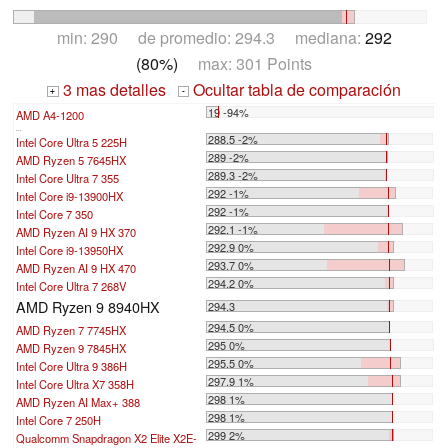
min: 290 de promedio: 294.3 mediana:
292
(80%)
max: 301 Points
3 mas detalles
Ocultar tabla de comparación
+
-
19 -94%
AMD A4-1200
...
288.5 -2%
Intel Core Ultra 5 225H
289 -2%
AMD Ryzen 5 7645HX
289.3 -2%
Intel Core Ultra 7 355
292 -1%
Intel Core i9-13900HX
292 -1%
Intel Core 7 350
292.1 -1%
AMD Ryzen AI 9 HX 370
292.9 0%
Intel Core i9-13950HX
293.7 0%
AMD Ryzen AI 9 HX 470
294.2 0%
Intel Core Ultra 7 268V
AMD Ryzen 9 8940HX
294.3
294.5 0%
AMD Ryzen 7 7745HX
295 0%
AMD Ryzen 9 7845HX
295.5 0%
Intel Core Ultra 9 386H
297.9 1%
Intel Core Ultra X7 358H
298 1%
AMD Ryzen AI Max+ 388
298 1%
Intel Core 7 250H
299 2%
Qualcomm Snapdragon X2 Elite X2E-