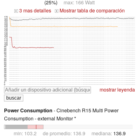
(25%)
max: 166 Watt
3 mas detalles
Mostrar tabla de comparación
+
+
170
165
160
155
150
145
140
135
130
125
120
115
110
105
100
95
90
85
80
75
70
65
60
55
50
45
40
35
30
25
20
15
10
5
0
mostrar leyenda
Power Consumption
- Cinebench R15 Multi Power
Consumption - external Monitor *
min: 103.2 de promedio: 136.9 mediana:
136.9