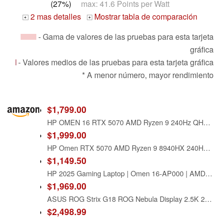
(27%)
max: 41.6 Points per Watt
2 mas detalles
Mostrar tabla de comparación
+
+
- Gama de valores de las pruebas para esta tarjeta
gráfica
- Valores medios de las pruebas para esta tarjeta gráfica
* A menor número, mayor rendimiento
$1,799.00
HP OMEN 16 RTX 5070 AMD Ryzen 9 240Hz QHD+ 2560x1600 RGB Gaming Laptop
$1,999.00
HP Omen RTX 5070 AMD Ryzen 9 8940HX 240Hz Gaming Laptop
$1,149.50
HP 2025 Gaming Laptop | Omen 16-AP000 | AMD 16-Core Ryzen 9 8940HX | NVIDIA GeForce RTX 5060 | 16GB DDR5 | 512GB SSD | 16.0" 1920x1200 144Hz | Win11 Home - Wi-Fi 6 - BT 5.3 - Backlit KB - Shadow black
$1,969.00
ASUS ROG Strix G18 ROG Nebula Display 2.5K 240Hz 3ms 18" Gaming Laptop AMD Ryzen 9 8940HX 16GB RAM 1TB SSD NVIDIA GeForce RTX 5070 Eclipse Grey
$2,498.99