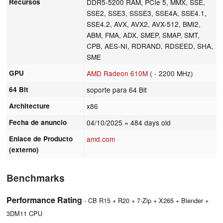
Recursos
DDR5-5200 RAM, PCIe 5, MMX, SSE,
SSE2, SSE3, SSSE3, SSE4A, SSE4.1,
SSE4.2, AVX, AVX2, AVX-512, BMI2,
ABM, FMA, ADX, SMEP, SMAP, SMT,
CPB, AES-NI, RDRAND, RDSEED, SHA,
SME
GPU
AMD Radeon 610M
( - 2200 MHz)
64 Bit
soporte para 64 Bit
Architecture
x86
Fecha de anuncio
04/10/2025
= 484 days old
Enlace de Producto
amd.com
(externo)
Benchmarks
Performance Rating
- CB R15 + R20 + 7-Zip + X265 + Blender +
3DM11 CPU