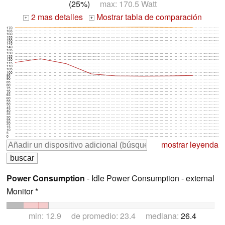
(25%)
max: 170.5 Watt
2 mas detalles
Mostrar tabla de comparación
+
+
170
165
160
155
150
145
140
135
130
125
120
115
110
105
100
95
90
85
80
75
70
65
60
55
50
45
40
35
30
25
20
15
10
5
0
mostrar leyenda
Power Consumption
- Idle Power Consumption - external
Monitor *
min: 12.9 de promedio: 23.4 mediana:
26.4