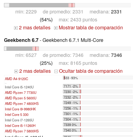
min: 2229 de promedio: 2331 mediana:
2331
(54%)
max: 2433 puntos
2 mas detalles
Mostrar tabla de comparación
+
+
Geekbench 6.7
- Geekbench 6.7.1 Multi-Core
min: 6527 de promedio: 7346 mediana:
7346
(25%)
max: 8165 puntos
2 mas detalles
Ocultar tabla de comparación
+
-
533 -93%
AMD A4-9120C
...
7171 -2%
Intel Core i5-1240U
7230 -2%
AMD Ryzen 7 7730U
7232 -2%
AMD Ryzen 5 5600U
7249 -1%
AMD Ryzen 7 4800HS
7256 -1%
Intel Core i9-9980HK
7301 -1%
Intel Core 5 330
7304 -1%
Intel Core i7-1265U
7339 0%
Intel Core i5-11260H
7340 0%
AMD Ryzen 7 5800HS
7346