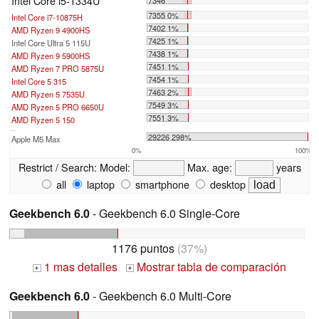
Intel Core i5-1334U
7355 0%
Intel Core i7-10875H
7402 1%
AMD Ryzen 9 4900HS
7425 1%
Intel Core Ultra 5 115U
7438 1%
AMD Ryzen 9 5900HS
7451 1%
AMD Ryzen 7 PRO 5875U
7454 1%
Intel Core 5 315
7463 2%
AMD Ryzen 5 7535U
7549 3%
AMD Ryzen 5 PRO 6650U
7551 3%
AMD Ryzen 5 150
...
29226 298%
Apple M5 Max
0%
100%
Restrict / Search:
Model:
Max. age:
years
all
laptop
smartphone
desktop
Geekbench 6.0
- Geekbench 6.0 Single-Core
1176 puntos
(37%)
1 mas detalles
Mostrar tabla de comparación
+
+
Geekbench 6.0
- Geekbench 6.0 Multi-Core