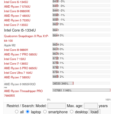
8410 -3%
Intel Core i5-1345U
8411 -3%
AMD Ryzen 7 5700U
8440 -2%
Intel Core i9-9980HK
8565 -1%
AMD Ryzen 7 4800U
8591 -1%
AMD Ryzen 5 7535U
8637 0%
Intel Core i7-1355U
Intel Core i5-1334U
8641
8644 0%
Qualcomm Snapdragon X Plus X1P-
64-100
8654 0%
Apple M2
8670 0%
Intel Core i9-9880H
8676 0%
AMD Ryzen 7 PRO 5850U
8722 1%
Intel Core 7 150U
8750 1%
Intel Core i7-1365U
8762 1%
AMD Ryzen 5 PRO 6650U
8766 1%
Intel Core Ultra 7 164U
8851 2%
AMD Ryzen 7 5800U
...
38530 346%
AMD Ryzen 9 9955HX3D
max:
107681 1146%
AMD Ryzen Threadripper PRO
7995WX
0%
100%
Restrict / Search:
Model:
Max. age:
years
all
laptop
smartphone
desktop