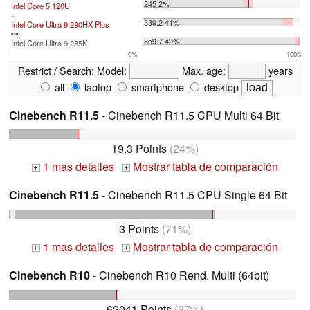
245 2%
Intel Core 5 120U
...
339.2 41%
Intel Core Ultra 9 290HX Plus
max:
359.7 49%
Intel Core Ultra 9 285K
0%
100%
Restrict / Search:
Model:
Max. age:
years
all
laptop
smartphone
desktop
Cinebench R11.5
- Cinebench R11.5 CPU Multi 64 Bit
19.3 Points
(24%)
1 mas detalles
Mostrar tabla de comparación
+
+
Cinebench R11.5
- Cinebench R11.5 CPU Single 64 Bit
3 Points
(71%)
1 mas detalles
Mostrar tabla de comparación
+
+
Cinebench R10
- Cinebench R10 Rend. Multi (64bit)
62041 Points
(37%)