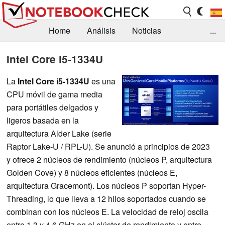
Home
Análisis
Noticias
...
FAQ/Técnica
Biblioteca
Intel Core i5-1334U
Orientación para la Compra
Busca
La
Intel Core i5-1334U
es una
CPU móvil de gama media
Contacto
para portátiles delgados y
ligeros basada en la
arquitectura Alder Lake (serie
Raptor Lake-U / RPL-U). Se anunció a principios de 2023
y ofrece 2 núcleos de rendimiento (núcleos P, arquitectura
Golden Cove) y 8 núcleos eficientes (núcleos E,
arquitectura Gracemont). Los núcleos P soportan Hyper-
Threading, lo que lleva a 12 hilos soportados cuando se
combinan con los núcleos E. La velocidad de reloj oscila
entre 1,3 y 4,6 GHz en el clúster de rendimiento y entre