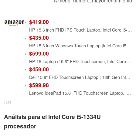
* A menor número, mayor rendimiento
$419.00
HP 15.6 inch FHD IPS Touch Laptop, Intel Core i5-1334U, 8GB DDR4 RAM, 512GB SSD, Windows 11 Home, Intel Iris Xe Graphics, Natural Silver, 15-fd0154wm
$435.00
HP 15.6 inch Windows Touch Laptop |Intel Core i5-1334U| Intel Iris Xe Graphics |Webcam |Bluetooth|Silver| 8GB RAM | 512GB SSD |Windows 11 Home |Bundle with Stylus Pen
$599.00
HP 15 Laptop (15.6" FHD Touchscreen, Intel Core i5-1334U (> i7-1255U), 16GB RAM, 512GB SSD) for Business, Students, Home, 10-Hour Long Battery Life, Webcam, Wi-Fi 6, Numpad, Fast Charge, Win 11 Pro
$459.00
Dell 15.6" FHD Touchscreen Laptop | 13th Gen Intel Core i5-1334U | 8GB RAM | 512GB PCIe SSD | Wi-Fi 6 | 1080p Webcam | Copilot AI | HDMI | Business & Study Ready | Windows 11
$599.98
Lenovo IdeaPad 15.6" FHD Touchscreen Laptop, Intel 10-Core i5-1334U
v1.35
Análisis para el Intel Core i5-1334U
procesador