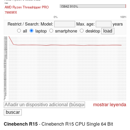
max:
15842 910%
AMD Ryzen Threadripper PRO
7995WX
0%
100%
Restrict / Search:
Model:
Max. age:
years
all
laptop
smartphone
desktop
1540
1505
1470
1435
1400
1365
1330
1295
1260
1225
1190
1155
1120
1085
1050
1015
980
945
910
875
840
805
770
735
700
665
630
595
560
525
490
455
420
385
350
315
280
245
210
175
140
105
70
35
0
mostrar leyenda
Cinebench R15
- Cinebench R15 CPU Single 64 Bit