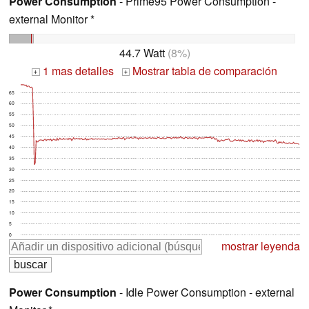
Power Consumption
- Prime95 Power Consumption -
external Monitor *
44.7 Watt
(8%)
1 mas detalles
Mostrar tabla de comparación
+
+
65
60
55
50
45
40
35
30
25
20
15
10
5
0
mostrar leyenda
Power Consumption
- Idle Power Consumption - external