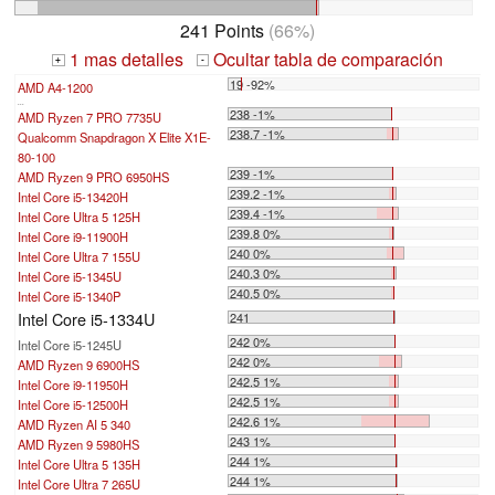
241 Points
(66%)
1 mas detalles
Ocultar tabla de comparación
+
-
19 -92%
AMD A4-1200
...
238 -1%
AMD Ryzen 7 PRO 7735U
238.7 -1%
Qualcomm Snapdragon X Elite X1E-
80-100
239 -1%
AMD Ryzen 9 PRO 6950HS
239.2 -1%
Intel Core i5-13420H
239.4 -1%
Intel Core Ultra 5 125H
239.8 0%
Intel Core i9-11900H
240 0%
Intel Core Ultra 7 155U
240.3 0%
Intel Core i5-1345U
240.5 0%
Intel Core i5-1340P
Intel Core i5-1334U
241
242 0%
Intel Core i5-1245U
242 0%
AMD Ryzen 9 6900HS
242.5 1%
Intel Core i9-11950H
242.5 1%
Intel Core i5-12500H
242.6 1%
AMD Ryzen AI 5 340
243 1%
AMD Ryzen 9 5980HS
244 1%
Intel Core Ultra 5 135H
244 1%
Intel Core Ultra 7 265U