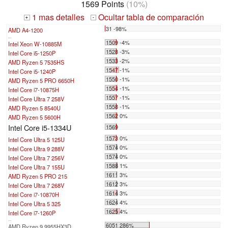
1569 Points
(10%)
1 mas detalles
Ocultar tabla de comparación
+
-
31 -98%
AMD A4-1200
...
1509 -4%
Intel Xeon W-10885M
1528 -3%
Intel Core i5-1250P
1533 -2%
AMD Ryzen 5 7535HS
1547 -1%
Intel Core i5-1240P
1550 -1%
AMD Ryzen 5 PRO 6650H
1554 -1%
Intel Core i7-10875H
1557 -1%
Intel Core Ultra 7 258V
1558 -1%
AMD Ryzen 5 8540U
1562 0%
AMD Ryzen 5 5600H
Intel Core i5-1334U
1569
1573 0%
Intel Core Ultra 5 125U
1574 0%
Intel Core Ultra 9 288V
1574 0%
Intel Core Ultra 7 256V
1588 1%
Intel Core Ultra 7 155U
1611 3%
AMD Ryzen 5 PRO 215
1612 3%
Intel Core Ultra 7 268V
1614 3%
Intel Core i7-10870H
1624 4%
Intel Core Ultra 5 325
1625 4%
Intel Core i7-1260P
...
6051 286%
AMD Ryzen 9 9955HX3D