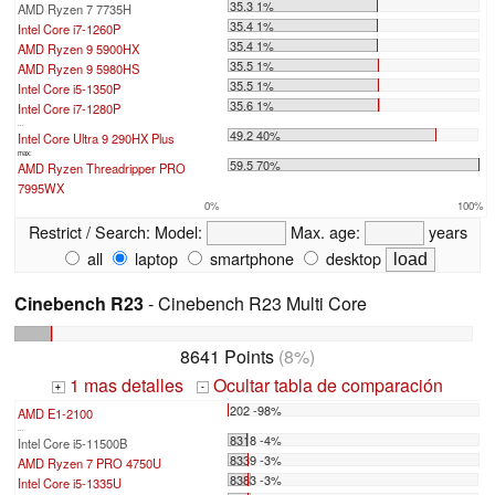
35.3 1%
AMD Ryzen 7 7735H
35.4 1%
Intel Core i7-1260P
35.4 1%
AMD Ryzen 9 5900HX
35.5 1%
AMD Ryzen 9 5980HS
35.5 1%
Intel Core i5-1350P
35.6 1%
Intel Core i7-1280P
...
49.2 40%
Intel Core Ultra 9 290HX Plus
max:
59.5 70%
AMD Ryzen Threadripper PRO
7995WX
0%
100%
Restrict / Search:
Model:
Max. age:
years
all
laptop
smartphone
desktop
Cinebench R23
- Cinebench R23 Multi Core
8641 Points
(8%)
1 mas detalles
Ocultar tabla de comparación
+
-
202 -98%
AMD E1-2100
...
8318 -4%
Intel Core i5-11500B
8339 -3%
AMD Ryzen 7 PRO 4750U
8383 -3%
Intel Core i5-1335U