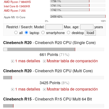
1736 1%
AMD Ryzen 7 8840HS
1741 1%
Intel Core i5-13450HX
1742 1%
AMD Ryzen 7 255
...
2459 42%
Apple M5 10-Core
0%
100%
Restrict / Search:
Model:
Max. age:
years
all
laptop
smartphone
desktop
Cinebench R20
- Cinebench R20 CPU (Single Core)
661 Points
(71%)
1 mas detalles
Mostrar tabla de comparación
+
+
Cinebench R20
- Cinebench R20 CPU (Multi Core)
3425 Points
(8%)
1 mas detalles
Mostrar tabla de comparación
+
+
Cinebench R15
- Cinebench R15 CPU Multi 64 Bit