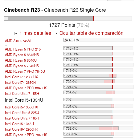
Cinebench R23
- Cinebench R23 Single Core
1727 Points
(70%)
1 mas detalles
Ocultar tabla de comparación
+
-
74.4 -96%
AMD A10-5745M
...
1713 -1%
AMD Ryzen 5 PRO 215
1714 -1%
AMD Ryzen 5 8645HS
1715 -1%
AMD Ryzen 5 8540U
1716 -1%
AMD Ryzen 5 7640HS
1719 0%
AMD Ryzen 7 PRO 7840U
1721 0%
Intel Core i7-12850HX
1722 0%
Intel Core i7-12650H
1724 0%
AMD Ryzen 7 PRO 8840HS
1726 0%
Intel Core Ultra 7 155H
Intel Core i5-1334U
1727
1731 0%
Intel Core i5-13500HX
1731 0%
Intel Core Ultra 5 225U
1731 0%
Intel Core Ultra 7 165H
1732 0%
Intel Core i5-1345U
1732 0%
Intel Core i9-12900HK
1733 0%
AMD Ryzen 7 PRO 7840HS