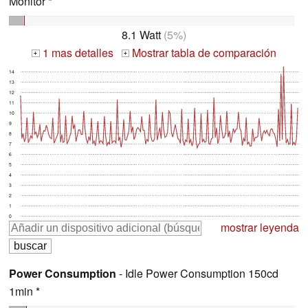
Monitor *
8.1 Watt
(5%)
1 mas detalles
Mostrar tabla de comparación
+
+
14
13
12
11
10
9
8
7
6
5
4
3
2
1
0
mostrar leyenda
Power Consumption
- Idle Power Consumption 150cd
1min *