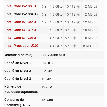
Intel Core i5-1335U
0.9 - 4.6 GHz
10 / 12
12 MB L3
Intel Core i5-1334U «
0.9 - 4.6 GHz
10 / 12
12 MB L3
Intel Core i5-1345U
1.2 - 4.7 GHz
10 / 12
12 MB L3
Intel Core i3-1315U
0.9 - 4.5 GHz
6 / 8
10 MB L3
Intel Core i3-1305U
1.2 - 4.5 GHz
5 / 6
10 MB L3
Intel Processor U300
0.9 - 4.4 GHz
5 / 6
8 MB L3
Velocidad de reloj
900 - 4600 MHz
Caché de Nivel 1
928 KB
Caché de Nivel 2
9.5 MB
Caché de Nivel 3
12 MB
Número de
10 / 12
Núcleos/Subprocesos
Consumo de
15 Watt
Corriente (TDP =