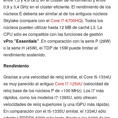
0,9 y 3,4 GHz en el clúster eficiente. El rendimiento de los
núcleos E debería ser similar al de los antiguos núcleos
Skylake (compare con el
Core i7-6700HQ
). Todos los
núcleos pueden utilizar hasta 12 MB de caché L3. La
CPU sólo es compatible con las funciones de gestión
vPro "Essentials"
. En comparación con la serie P (28W)
o la serie H (45W), el TDP de 15W puede limitar el
rendimiento sostenido.
Rendimiento
Gracias a una velocidad de reloj similar, el Core i5-1334U
es muy parecido al antiguo
Core i7-1250U
(velocidad de
reloj base de los núcleos P de +100 MHz). Los i7 más
rápidos, como los modelos i7-1365U, sólo ofrecen
velocidades de reloj superiores (y una iGPU más rápida).
En comparación con el i5-1335U similar, el 1334U sólo
admite LPDDR5-5200 más lento (frente a los 6400 de los