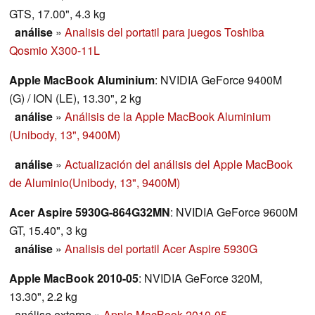
HP 6735b). Es ahora tiempo de chequear las
GTS, 17.00", 4.3 kg
capacidades del modelo Centrino 2, el HP 6730b. Para
análise
»
Analisis del portatil para juegos Toshiba
nuestra prueba obtuvimos un modelo con una pantalla
Qosmio X300-11L
WXGA+, que es ideal para profesionales de negocios.
Apple MacBook Aluminium
: NVIDIA GeForce 9400M
(G) / ION (LE), 13.30", 2 kg
análise
»
Análisis de la Apple MacBook Aluminium
(Unibody, 13", 9400M)
análise
»
Actualización del análisis del Apple MacBook
de Aluminio(Unibody, 13", 9400M)
Acer Aspire 5930G-864G32MN
: NVIDIA GeForce 9600M
GT, 15.40", 3 kg
análise
»
Analisis del portatil Acer Aspire 5930G
Apple MacBook 2010-05
: NVIDIA GeForce 320M,
13.30", 2.2 kg
análise externo
»
Apple MacBook 2010-05