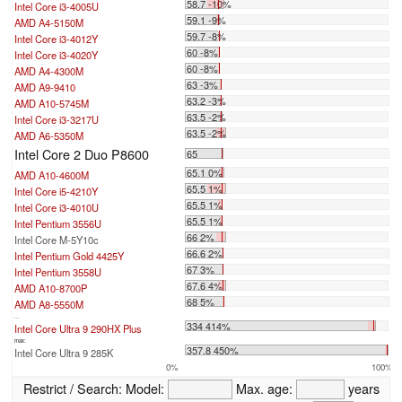
58.7 -10%
Intel Core i3-4005U
59.1 -9%
AMD A4-5150M
59.7 -8%
Intel Core i3-4012Y
60 -8%
Intel Core i3-4020Y
60 -8%
AMD A4-4300M
63 -3%
AMD A9-9410
63.2 -3%
AMD A10-5745M
63.5 -2%
Intel Core i3-3217U
63.5 -2%
AMD A6-5350M
Intel Core 2 Duo P8600
65
65.1 0%
AMD A10-4600M
65.5 1%
Intel Core i5-4210Y
65.5 1%
Intel Core i3-4010U
65.5 1%
Intel Pentium 3556U
66 2%
Intel Core M-5Y10c
66.6 2%
Intel Pentium Gold 4425Y
67 3%
Intel Pentium 3558U
67.6 4%
AMD A10-8700P
68 5%
AMD A8-5550M
...
334 414%
Intel Core Ultra 9 290HX Plus
max:
357.8 450%
Intel Core Ultra 9 285K
0%
100%
Restrict / Search:
Model:
Max. age:
years