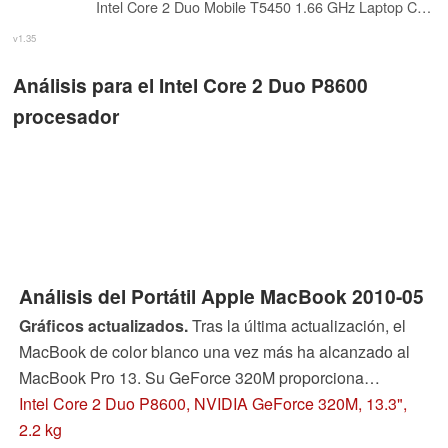
Intel Core 2 Duo Mobile T5450 1.66 GHz Laptop CPU SLA4F
v1.35
Análisis para el Intel Core 2 Duo P8600
procesador
Análisis del Portátil Apple MacBook 2010-05
Gráficos actualizados.
Tras la última actualización, el
MacBook de color blanco una vez más ha alcanzado al
MacBook Pro 13. Su GeForce 320M proporciona
rendimiento gráfico notablemente mejorado. ¿Será que el
Intel Core 2 Duo P8600, NVIDIA GeForce 320M, 13.3",
paquete en su totalidad justifica la etiqueta de precio
2.2 kg