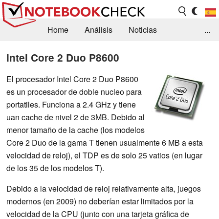
Home
Análisis
Noticias
...
FAQ/Técnica
Biblioteca
Intel Core 2 Duo P8600
Orientación para la Compra
Busca
El procesador Intel Core 2 Duo P8600
es un procesador de doble nucleo para
Contacto
portatiles. Funciona a 2.4 GHz y tiene
uan cache de nivel 2 de 3MB. Debido al
menor tamaño de la cache (los modelos
Core 2 Duo de la gama T tienen usualmente 6 MB a esta
velocidad de reloj), el TDP es de solo 25 vatios (en lugar
de los 35 de los modelos T).
Debido a la velocidad de reloj relativamente alta, juegos
modernos (en 2009) no deberían estar limitados por la
velocidad de la CPU (junto con una tarjeta gráfica de