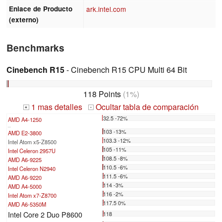
Enlace de Producto
ark.intel.com
(externo)
Benchmarks
Cinebench R15
- Cinebench R15 CPU Multi 64 Bit
118 Points
(1%)
1 mas detalles
Ocultar tabla de comparación
+
-
32.5 -72%
AMD A4-1250
...
103 -13%
AMD E2-3800
103.3 -12%
Intel Atom x5-Z8500
105 -11%
Intel Celeron 2957U
108.5 -8%
AMD A6-9225
110.5 -6%
Intel Celeron N2940
111.5 -6%
AMD A6-9220
114 -3%
AMD A4-5000
116 -2%
Intel Atom x7-Z8700
117.5 0%
AMD A6-5350M
Intel Core 2 Duo P8600
118