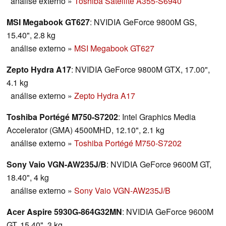
análise externo
»
Toshiba Satellite A355-S6940
MSI Megabook GT627
: NVIDIA GeForce 9800M GS,
15.40", 2.8 kg
análise externo
»
MSI Megabook GT627
Zepto Hydra A17
: NVIDIA GeForce 9800M GTX, 17.00",
4.1 kg
análise externo
»
Zepto Hydra A17
Toshiba Portégé M750-S7202
: Intel Graphics Media
Accelerator (GMA) 4500MHD, 12.10", 2.1 kg
análise externo
»
Toshiba Portégé M750-S7202
Sony Vaio VGN-AW235J/B
: NVIDIA GeForce 9600M GT,
18.40", 4 kg
análise externo
»
Sony Vaio VGN-AW235J/B
Acer Aspire 5930G-864G32MN
: NVIDIA GeForce 9600M
GT, 15.40", 3 kg