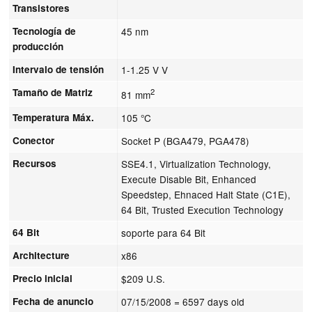
Transistores
Tecnología de
45 nm
producción
Intervalo de tensión
1-1.25 V V
Tamaño de Matriz
2
81 mm
Temperatura Máx.
105 °C
Conector
Socket P (BGA479, PGA478)
Recursos
SSE4.1, Virtualization Technology,
Execute Disable Bit, Enhanced
Speedstep, Ehnaced Halt State (C1E),
64 Bit, Trusted Execution Technology
64 Bit
soporte para 64 Bit
Architecture
x86
Precio inicial
$209 U.S.
Fecha de anuncio
07/15/2008
= 6597 days old