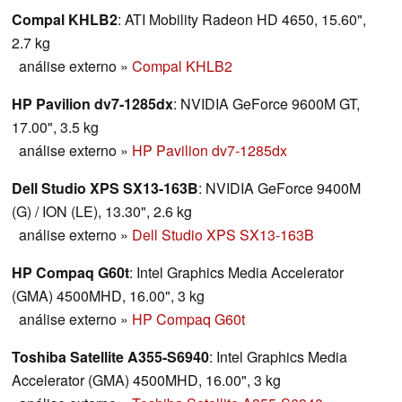
Compal KHLB2
: ATI Mobility Radeon HD 4650, 15.60",
2.7 kg
análise externo
»
Compal KHLB2
HP Pavilion dv7-1285dx
: NVIDIA GeForce 9600M GT,
17.00", 3.5 kg
análise externo
»
HP Pavilion dv7-1285dx
Dell Studio XPS SX13-163B
: NVIDIA GeForce 9400M
(G) / ION (LE), 13.30", 2.6 kg
análise externo
»
Dell Studio XPS SX13-163B
HP Compaq G60t
: Intel Graphics Media Accelerator
(GMA) 4500MHD, 16.00", 3 kg
análise externo
»
HP Compaq G60t
Toshiba Satellite A355-S6940
: Intel Graphics Media
Accelerator (GMA) 4500MHD, 16.00", 3 kg