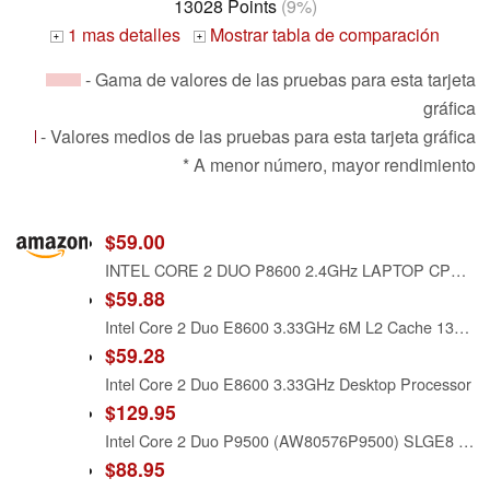
13028 Points
(9%)
1 mas detalles
Mostrar tabla de comparación
+
+
- Gama de valores de las pruebas para esta tarjeta
gráfica
- Valores medios de las pruebas para esta tarjeta gráfica
* A menor número, mayor rendimiento
$59.00
INTEL CORE 2 DUO P8600 2.4GHz LAPTOP CPU PROCESSOR 3M 1066MHz AW80577P8600 SLB3S
$59.88
Intel Core 2 Duo E8600 3.33GHz 6M L2 Cache 1333MHz LGA775 Desktop Processor
$59.28
Intel Core 2 Duo E8600 3.33GHz Desktop Processor
$129.95
Intel Core 2 Duo P9500 (AW80576P9500) SLGE8 CPU 1066/2.53 GHz Laptop Processor
$88.95