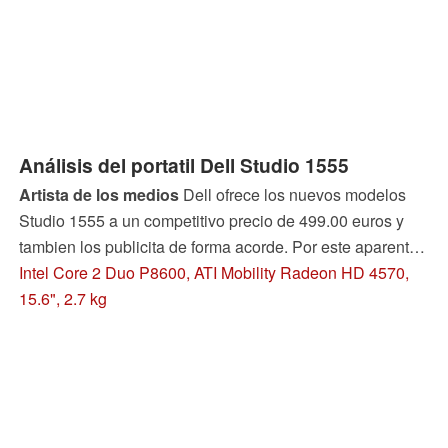
relativamente alto?
Análisis del portatil Dell Studio 1555
Artista de los medios
Dell ofrece los nuevos modelos
Studio 1555 a un competitivo precio de 499.00 euros y
tambien los publicita de forma acorde. Por este aparente
precio de ganga, consigues una escasa versión básica,
Intel Core 2 Duo P8600, ATI Mobility Radeon HD 4570,
sin embargo. Pero si lo configuras bien, aún consigues un
15.6", 2.7 kg
precio atractivo y un buen ratio precio valor. Las fortalezas
y debilidades de este multimedia de gama básica
deberían quedar al descubierto en este extenso analisis.