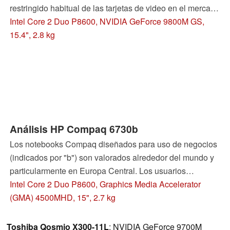
restringido habitual de las tarjetas de video en el mercado
de 15 pulgadas, existe un gran riesgo de simplemente
Intel Core 2 Duo P8600, NVIDIA GeForce 9800M GS,
rendirse. El hecho que la Geforce 9600M GT tan
15.4", 2.8 kg
comúnmente proporcionado puede ser superada, incluso
en este nivel mediano de máquinas, es comprobado por
MSI con su GT627. Equipada con una tarjeta de video
Geforce 9800M GS, esta portátil compacta puede
aguantar hasta los más recientes títulos de juegos con
facilidad.
Análisis HP Compaq 6730b
Los notebooks Compaq diseñados para uso de negocios
(indicados por "b") son valorados alrededor del mundo y
particularmente en Europa Central. Los usuarios
especialmente aprecian su duración de batería y la
Intel Core 2 Duo P8600, Graphics Media Accelerator
durabilidad de sus chasis. Por lo tanto los modelos con
(GMA) 4500MHD, 15", 2.7 kg
CPU Intel son tradicionalmente más caros que sus
contrapartes basadas en AMD (en este caso - el similar
Toshiba Qosmio X300-11L
: NVIDIA GeForce 9700M