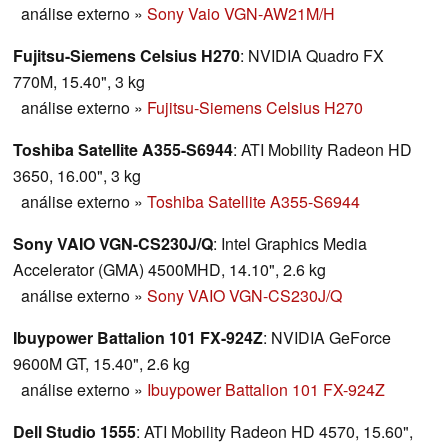
análise externo
»
Sony Vaio VGN-AW21M/H
Fujitsu-Siemens Celsius H270
: NVIDIA Quadro FX
770M, 15.40", 3 kg
análise externo
»
Fujitsu-Siemens Celsius H270
Toshiba Satellite A355-S6944
: ATI Mobility Radeon HD
3650, 16.00", 3 kg
análise externo
»
Toshiba Satellite A355-S6944
Sony VAIO VGN-CS230J/Q
: Intel Graphics Media
Accelerator (GMA) 4500MHD, 14.10", 2.6 kg
análise externo
»
Sony VAIO VGN-CS230J/Q
Ibuypower Battalion 101 FX-924Z
: NVIDIA GeForce
9600M GT, 15.40", 2.6 kg
análise externo
»
Ibuypower Battalion 101 FX-924Z
Dell Studio 1555
: ATI Mobility Radeon HD 4570, 15.60",