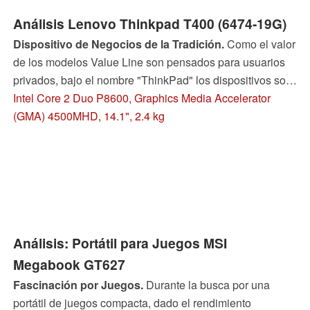
Análisis Lenovo Thinkpad T400 (6474-19G)
Dispositivo de Negocios de la Tradición.
Como el valor
de los modelos Value Line son pensados para usuarios
privados, bajo el nombre "ThinkPad" los dispositivos son
encontrados en uso profesional. Las series T trata de
Intel Core 2 Duo P8600, Graphics Media Accelerator
sentarse entre rendimiento, eficiencia de poder y
(GMA) 4500MHD, 14.1", 2.4 kg
portabilidad además de una ronda de otras cadenas
ThinkPad. Lee más para encontrar cuan exitosamente el
probado T400 (Tipo: 6474-19G, también conocido como
NM819GE) toma este reto.
Análisis: Portátil para Juegos MSI
Megabook GT627
Fascinación por Juegos.
Durante la busca por una
portátil de juegos compacta, dado el rendimiento