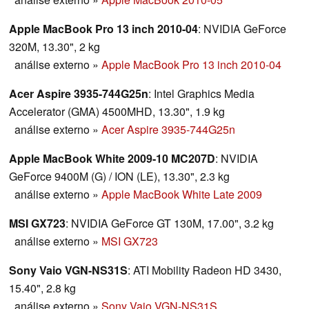
Apple MacBook Pro 13 inch 2010-04
: NVIDIA GeForce
320M, 13.30", 2 kg
análise externo
»
Apple MacBook Pro 13 inch 2010-04
Acer Aspire 3935-744G25n
: Intel Graphics Media
Accelerator (GMA) 4500MHD, 13.30", 1.9 kg
análise externo
»
Acer Aspire 3935-744G25n
Apple MacBook White 2009-10 MC207D
: NVIDIA
GeForce 9400M (G) / ION (LE), 13.30", 2.3 kg
análise externo
»
Apple MacBook White Late 2009
MSI GX723
: NVIDIA GeForce GT 130M, 17.00", 3.2 kg
análise externo
»
MSI GX723
Sony Vaio VGN-NS31S
: ATI Mobility Radeon HD 3430,
15.40", 2.8 kg
análise externo
»
Sony Vaio VGN-NS31S