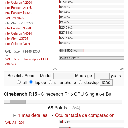
118.5 0%
Intel Celeron N2920
120 2%
Intel Pentium 2117U
123 4%
Intel Pentium N3510
125 6%
AMD A9-9425
125 6%
Intel Atom x7-E3950
125.5 6%
Intel Pentium 3556U
127.1 8%
Intel Celeron N4020
127.7 8%
Intel Atom Z3795
128 8%
Intel Celeron N6211
...
6043 5021%
AMD Ryzen 9 9955HX3D
max:
15842 13325%
AMD Ryzen Threadripper PRO
7995WX
0%
100%
Restrict / Search:
Model:
Max. age:
years
all
laptop
smartphone
desktop
Cinebench R15
- Cinebench R15 CPU Single 64 Bit
65 Points
(18%)
1 mas detalles
Ocultar tabla de comparación
+
-
19 -71%
AMD A4-1200
...