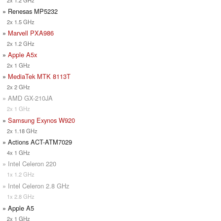
» Renesas MP5232
2x 1.5 GHz
»
Marvell PXA986
2x 1.2 GHz
»
Apple A5x
2x 1 GHz
»
MediaTek MTK 8113T
2x 2 GHz
» AMD GX-210JA
2x 1 GHz
»
Samsung Exynos W920
2x 1.18 GHz
» Actions ACT-ATM7029
4x 1 GHz
» Intel Celeron 220
1x 1.2 GHz
» Intel Celeron 2.8 GHz
1x 2.8 GHz
» Apple A5
2x 1 GHz