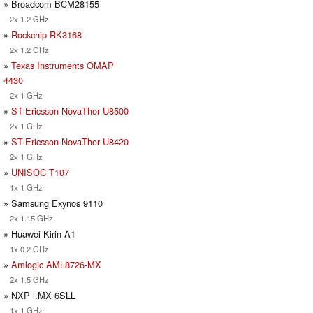
» Broadcom BCM28155
2x 1.2 GHz
»
Rockchip RK3168
2x 1.2 GHz
»
Texas Instruments OMAP
4430
2x 1 GHz
»
ST-Ericsson NovaThor U8500
2x 1 GHz
»
ST-Ericsson NovaThor U8420
2x 1 GHz
»
UNISOC T107
1x 1 GHz
» Samsung Exynos 9110
2x 1.15 GHz
» Huawei Kirin A1
1x 0.2 GHz
»
Amlogic AML8726-MX
2x 1.5 GHz
» NXP i.MX 6SLL
1x 1 GHz