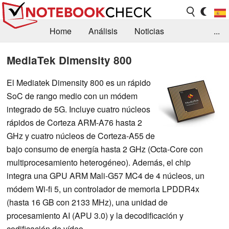
Home
Análisis
Noticias
...
FAQ/Técnica
Biblioteca
MediaTek Dimensity 800
Orientación para la Compra
Busca
El Mediatek Dimensity 800 es un rápido
SoC de rango medio con un módem
Contacto
integrado de 5G. Incluye cuatro núcleos
rápidos de Corteza ARM-A76 hasta 2
GHz y cuatro núcleos de Corteza-A55 de
bajo consumo de energía hasta 2 GHz (Octa-Core con
multiprocesamiento heterogéneo). Además, el chip
integra una GPU ARM Mali-G57 MC4 de 4 núcleos, un
módem Wi-fi 5, un controlador de memoria LPDDR4x
(hasta 16 GB con 2133 MHz), una unidad de
procesamiento AI (APU 3.0) y la decodificación y
codificación de vídeo.