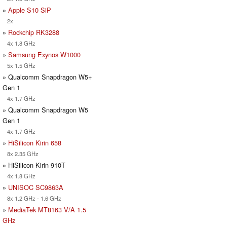
»
Apple S10 SiP
2x
»
Rockchip RK3288
4x 1.8 GHz
»
Samsung Exynos W1000
5x 1.5 GHz
» Qualcomm Snapdragon W5+
Gen 1
4x 1.7 GHz
» Qualcomm Snapdragon W5
Gen 1
4x 1.7 GHz
»
HiSilicon Kirin 658
8x 2.35 GHz
» HiSilicon Kirin 910T
4x 1.8 GHz
»
UNISOC SC9863A
8x 1.2 GHz - 1.6 GHz
»
MediaTek MT8163 V/A 1.5
GHz