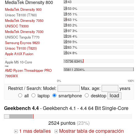
MediaTek Dimensity 800
2143
2153 0%
MediaTek Dimensity 900
2155 1%
Unisoc T8100 (T760)
2163 1%
MediaTek Dimensity 7050
2183 2%
UNISOC T9300
2197 3%
MediaTek Dimensity 7030
2226 4%
UNISOC Tangula T770
2259 5%
Samsung Exynos 9820
2283 7%
Unisoc T9100 (T820)
2324 8%
Apple A10X Fusion
...
15736 634%
Apple M5 10-Core
max:
55811 2504%
AMD Ryzen Threadripper PRO
7995WX
0%
100%
Restrict / Search:
Model:
Max. age:
years
all
laptop
smartphone
desktop
Geekbench 4.4
- Geekbench 4.1 - 4.4 64 Bit Single-Core
2524 puntos
(23%)
1 mas detalles
Mostrar tabla de comparación
+
+