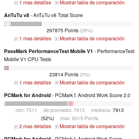
1 mas detalles
Mostrar tabla de comparación
+
+
AnTuTu v8
- AnTuTu v8 Total Score
297875 Points
(29%)
1 mas detalles
Mostrar tabla de comparación
+
+
PassMark PerformanceTest Mobile V1
- PerformanceTest
Mobile V1 CPU Tests
23814 Points
(3%)
1 mas detalles
Mostrar tabla de comparación
+
+
PCMark for Android
- PCMark f. Android Work Score 2.0
min: 7511 de promedio: 7913 mediana:
7913
(52%)
max: 8315 Points
2 mas detalles
Mostrar tabla de comparación
+
+
PCMark for Android
- PCMark f. Android Work Score