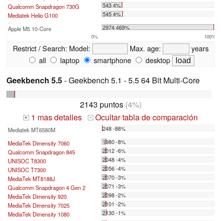
543 4%
Qualcomm Snapdragon 730G
545 4%
Mediatek Helio G100
...
2974 469%
Apple M5 10-Core
0%
100%
Restrict / Search:
Model:
Max. age:
years
all
laptop
smartphone
desktop
Geekbench 5.5
- Geekbench 5.1 - 5.5 64 Bit Multi-Core
2143 puntos
(4%)
1 mas detalles
Ocultar tabla de comparación
+
-
248 -88%
Mediatek MT6580M
...
1980 -8%
MediaTek Dimensity 7060
2012 -6%
Qualcomm Snapdragon 845
2048 -4%
UNISOC T8300
2056 -4%
UNISOC T7300
2070 -3%
MediaTek MT8188J
2071 -3%
Qualcomm Snapdragon 4 Gen 2
2098 -2%
MediaTek Dimensity 920
2101 -2%
MediaTek Dimensity 7025
2130 -1%
MediaTek Dimensity 1080