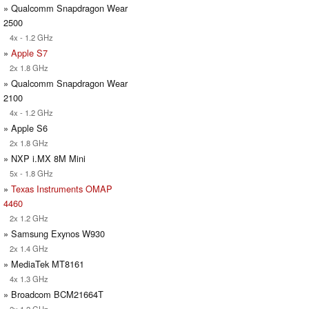
» Qualcomm Snapdragon Wear
2500
4x - 1.2 GHz
»
Apple S7
2x 1.8 GHz
» Qualcomm Snapdragon Wear
2100
4x - 1.2 GHz
» Apple S6
2x 1.8 GHz
» NXP i.MX 8M Mini
5x - 1.8 GHz
»
Texas Instruments OMAP
4460
2x 1.2 GHz
» Samsung Exynos W930
2x 1.4 GHz
» MediaTek MT8161
4x 1.3 GHz
» Broadcom BCM21664T
2x 1.2 GHz