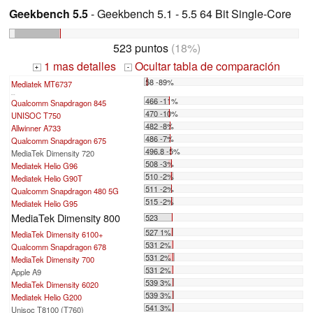
Geekbench 5.5
- Geekbench 5.1 - 5.5 64 Bit Single-Core
523 puntos
(18%)
1 mas detalles
Ocultar tabla de comparación
+
-
58 -89%
Mediatek MT6737
...
466 -11%
Qualcomm Snapdragon 845
470 -10%
UNISOC T750
482 -8%
Allwinner A733
486 -7%
Qualcomm Snapdragon 675
496.8 -5%
MediaTek Dimensity 720
508 -3%
Mediatek Helio G96
510 -2%
Mediatek Helio G90T
511 -2%
Qualcomm Snapdragon 480 5G
515 -2%
Mediatek Helio G95
MediaTek Dimensity 800
523
527 1%
MediaTek Dimensity 6100+
531 2%
Qualcomm Snapdragon 678
531 2%
MediaTek Dimensity 700
531 2%
Apple A9
539 3%
MediaTek Dimensity 6020
539 3%
Mediatek Helio G200
541 3%
Unisoc T8100 (T760)