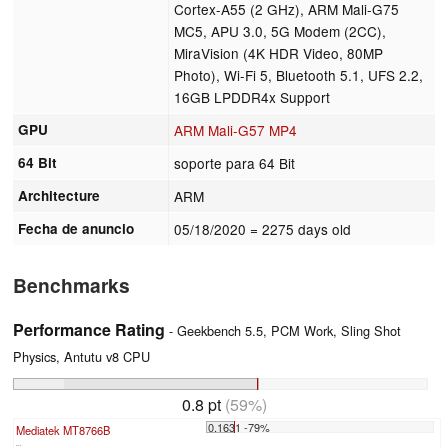
Cortex-A55 (2 GHz), ARM Mali-G75
MC5, APU 3.0, 5G Modem (2CC),
MiraVision (4K HDR Video, 80MP
Photo), Wi-Fi 5, Bluetooth 5.1, UFS 2.2,
16GB LPDDR4x Support
GPU
ARM Mali-G57 MP4
64 Bit
soporte para 64 Bit
Architecture
ARM
Fecha de anuncio
05/18/2020
= 2275 days old
Benchmarks
Performance Rating
- Geekbench 5.5, PCM Work, Sling Shot
Physics, Antutu v8 CPU
0.8 pt
(59%)
0.1631 -79%
Mediatek MT8766B
...