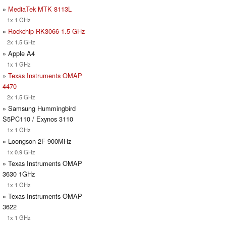
»
MediaTek MTK 8113L
1x 1 GHz
»
Rockchip RK3066 1.5 GHz
2x 1.5 GHz
» Apple A4
1x 1 GHz
»
Texas Instruments OMAP
4470
2x 1.5 GHz
» Samsung Hummingbird
S5PC110 / Exynos 3110
1x 1 GHz
» Loongson 2F 900MHz
1x 0.9 GHz
» Texas Instruments OMAP
3630 1GHz
1x 1 GHz
» Texas Instruments OMAP
3622
1x 1 GHz