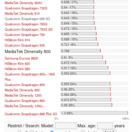
0.638 -17%
MediaTek Dimensity 800U
0.64 -17%
Qualcomm Snapdragon 732G
0.642 -16%
MediaTek Dimensity 810
0.643 -16%
Qualcomm Snapdragon 690 5G
0.649 -15%
Qualcomm Snapdragon 765G
0.673 -12%
Qualcomm Snapdragon 750G 5G
0.685 -11%
Qualcomm Snapdragon 765
0.688 -10%
HiSilicon Kirin 810
0.721 -6%
Qualcomm Snapdragon 845
MediaTek Dimensity 800
0.768
0.81 5%
Samsung Exynos 9820
0.872 14%
HiSilicon Kirin 820
0.917 19%
HiSilicon Kirin 980
0.953 24%
Qualcomm Snapdragon 855+ / 855
Plus
0.955 24%
Qualcomm Snapdragon 855
0.96 25%
MediaTek Dimensity 820
0.964 26%
MediaTek Dimensity 1200
0.972 27%
Qualcomm Snapdragon 860
0.99 29%
MediaTek Dimensity 1000+
...
1.3 69%
Qualcomm Snapdragon 888 Plus 5G
0%
100%
Restrict / Search:
Model:
Max. age:
years