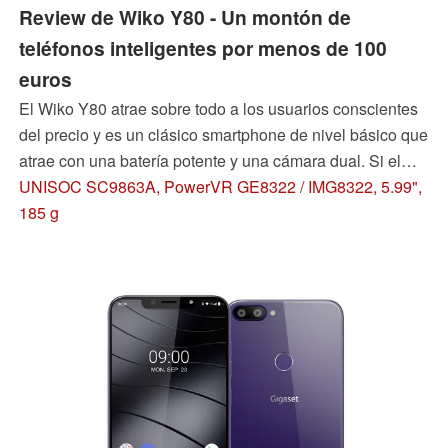
Review de Wiko Y80 - Un montón de
teléfonos inteligentes por menos de 100
euros
El Wiko Y80 atrae sobre todo a los usuarios conscientes
del precio y es un clásico smartphone de nivel básico que
atrae con una batería potente y una cámara dual. Si el
cálculo funciona, puedes leer en la reseña.
UNISOC SC9863A, PowerVR GE8322 / IMG8322, 5.99",
185 g