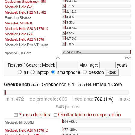
140.3 1%
Qualcomm Snapdragon 450
141 1%
Mediatek Helio G25
142.1 2%
Mediatek Helio P22 MT6762
143 3%
Rockchip RK3566
143 3%
MediaTek MT8168
143.5 3%
Mediatek Helio A20 MT6761D
146 5%
Mediatek Helio G36
146.7 5%
Mediatek Helio A22 MT6761
151 8%
Mediatek Helio P23 MT6763V
...
2974 2033%
Apple M5 10-Core
0%
100%
Restrict / Search:
Model:
Max. age:
years
all
laptop
smartphone
desktop
Geekbench 5.5
- Geekbench 5.1 - 5.5 64 Bit Multi-Core
min: 472 de promedio: 666 mediana:
782 (1%)
max:
848 puntos
7 mas detalles
Ocultar tabla de comparación
+
-
248 -63%
Mediatek MT6580M
...
477 -28%
Mediatek Helio A20 MT6761D
489.3 -27%