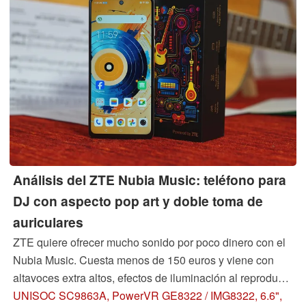
Análisis del ZTE Nubia Music: teléfono para
DJ con aspecto pop art y doble toma de
auriculares
ZTE quiere ofrecer mucho sonido por poco dinero con el
Nubia Music. Cuesta menos de 150 euros y viene con
altavoces extra altos, efectos de iluminación al reproducir
música, un ecualizador gráfico y dos tomas para
UNISOC SC9863A, PowerVR GE8322 / IMG8322, 6.6",