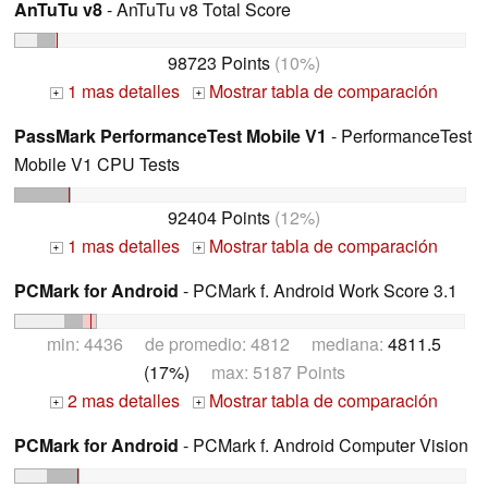
AnTuTu v8
- AnTuTu v8 Total Score
98723 Points
(10%)
1 mas detalles
Mostrar tabla de comparación
+
+
PassMark PerformanceTest Mobile V1
- PerformanceTest
Mobile V1 CPU Tests
92404 Points
(12%)
1 mas detalles
Mostrar tabla de comparación
+
+
PCMark for Android
- PCMark f. Android Work Score 3.1
min: 4436 de promedio: 4812 mediana:
4811.5
(17%)
max: 5187 Points
2 mas detalles
Mostrar tabla de comparación
+
+
PCMark for Android
- PCMark f. Android Computer Vision