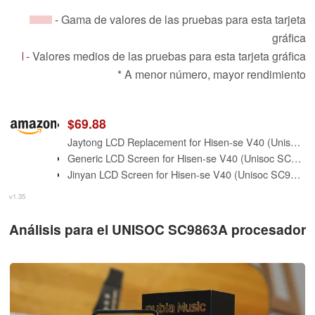
- Gama de valores de las pruebas para esta tarjeta
gráfica
- Valores medios de las pruebas para esta tarjeta gráfica
* A menor número, mayor rendimiento
$69.88
Jaytong LCD Replacement for Hisen-se V40 (Unisoc SC9863A) HLTE229E LCD Display Touch Screen Assembly (Black)
Generic LCD Screen for Hisen-se V40 (Unisoc SC9863A) HLTE229E Replacement LCD Display Touch Digitizer Assembly (Black)
Jinyan LCD Screen for Hisen-se V40 (Unisoc SC9863A) HLTE229E LCD Display + Outer Glass Touch Screen Digitizer Full Assembly Replacement (Black)
v1.35
Análisis para el UNISOC SC9863A procesador