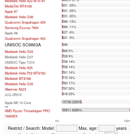
Mediatek Helio A22 MT6761
501 -25%
MediaTek MT8168
501 -25%
Apple A7
531 -20%
Mediatek Helio G36
566 -15%
Qualcomm Snapdragon 429
596 -11%
Samsung Exynos 7904
627 -6%
Apple A8
631 -5%
Qualcomm Snapdragon 450
UNISOC SC9863A
666
668 0%
Mediatek Helio G25
728 9%
Mediatek Helio G37
756 14%
UNISOC Tiger T310
758 14%
Mediatek Helio A25
761 14%
Mediatek Helio P22 MT6762
775 16%
Mediatek MT8768
780 17%
Mediatek Helio G35
797 20%
Allwinner A523
818 23%
JLQ JR510
...
15736 2263%
Apple M5 10-Core
max:
55811 8280%
AMD Ryzen Threadripper PRO
7995WX
0%
100%
Restrict / Search:
Model:
Max. age:
years