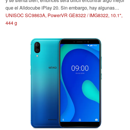
y se sienta bien, entonces será difícil encontrar algo mejor
que el Alldocube iPlay 20. Sin embargo, hay algunas
advertencias importantes que hay que tener en cuenta.
UNISOC SC9863A, PowerVR GE8322 / IMG8322, 10.1",
444 g