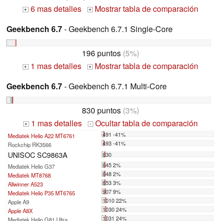
6 mas detalles
Mostrar tabla de comparación
+
+
Geekbench 6.7
- Geekbench 6.7.1 Single-Core
196 puntos
(5%)
1 mas detalles
Mostrar tabla de comparación
+
+
Geekbench 6.7
- Geekbench 6.7.1 Multi-Core
830 puntos
(3%)
1 mas detalles
Ocultar tabla de comparación
+
-
491 -41%
Mediatek Helio A22 MT6761
493 -41%
Rockchip RK3566
UNISOC SC9863A
830
845 2%
Mediatek Helio G37
848 2%
Mediatek MT8768
853 3%
Allwinner A523
907 9%
Mediatek Helio P35 MT6765
1010 22%
Apple A9
1030 24%
Apple A8X
1031 24%
Mediatek Helio G81 Ultra