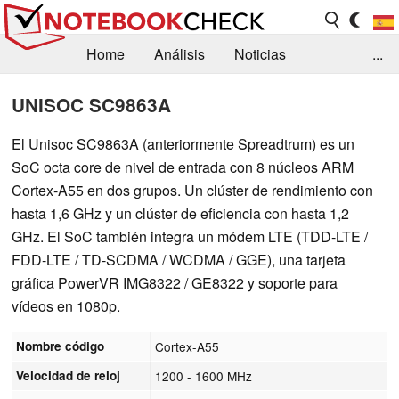
Home
Análisis
Noticias
...
FAQ/Técnica
Biblioteca
UNISOC SC9863A
Orientación para la Compra
Busca
El Unisoc SC9863A (anteriormente Spreadtrum) es un
SoC octa core de nivel de entrada con 8 núcleos ARM
Contacto
Cortex-A55 en dos grupos. Un clúster de rendimiento con
hasta 1,6 GHz y un clúster de eficiencia con hasta 1,2
GHz. El SoC también integra un módem LTE (TDD-LTE /
FDD-LTE / TD-SCDMA / WCDMA / GGE), una tarjeta
gráfica PowerVR IMG8322 / GE8322 y soporte para
vídeos en 1080p.
Nombre código
Cortex-A55
Velocidad de reloj
1200 - 1600 MHz