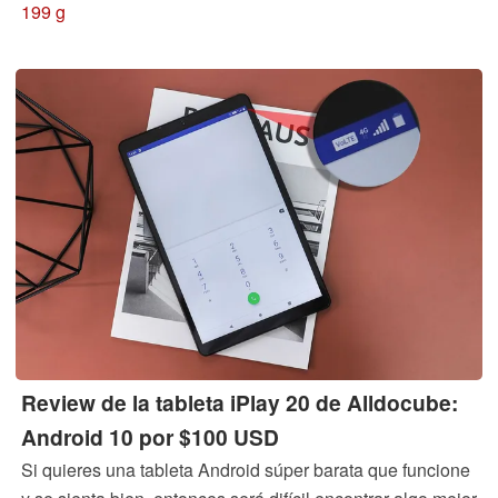
auriculares. Pero, ¿todo esto convierte realmente al
199 g
smartphone en el rey de la música?
Review de la tableta iPlay 20 de Alldocube:
Android 10 por $100 USD
Si quieres una tableta Android súper barata que funcione