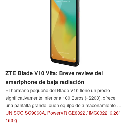
ZTE Blade V10 Vita: Breve review del
smartphone de baja radiación
El hermano pequeño del Blade V10 tiene un precio
significativamente inferior a 180 Euros (~$203), ofrece
una pantalla grande, buen equipo de almacenamiento y
el actual Android 9.0 Pie, pero hace algunos
UNISOC SC9863A, PowerVR GE8322 / IMG8322, 6.26",
compromisos en términos de la cámara.
153 g