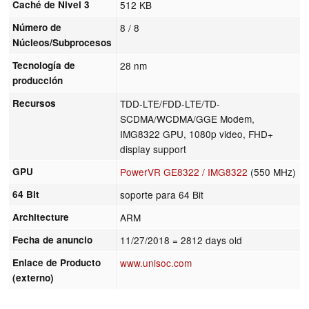
Caché de Nivel 3
512 KB
Número de
8 / 8
Núcleos/Subprocesos
Tecnología de
28 nm
producción
Recursos
TDD-LTE/FDD-LTE/TD-
SCDMA/WCDMA/GGE Modem,
IMG8322 GPU, 1080p video, FHD+
display support
GPU
PowerVR GE8322 / IMG8322
(550 MHz)
64 Bit
soporte para 64 Bit
Architecture
ARM
Fecha de anuncio
11/27/2018
= 2812 days old
Enlace de Producto
www.unisoc.com
(externo)