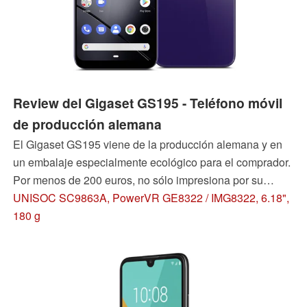
Review del Gigaset GS195 - Teléfono móvil
de producción alemana
El Gigaset GS195 viene de la producción alemana y en
un embalaje especialmente ecológico para el comprador.
Por menos de 200 euros, no sólo impresiona por su
elegante diseño de cristal, sino también por su gran
UNISOC SC9863A, PowerVR GE8322 / IMG8322, 6.18",
batería recargable. En la prueba analizamos si esto es un
180 g
éxito.