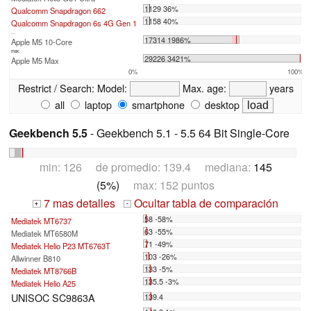
1129 36%
Qualcomm Snapdragon 662
1158 40%
Qualcomm Snapdragon 6s 4G Gen 1
...
17314 1986%
Apple M5 10-Core
max:
29226 3421%
Apple M5 Max
0%
100%
Restrict / Search:
Model:
Max. age:
years
all
laptop
smartphone
desktop
Geekbench 5.5
- Geekbench 5.1 - 5.5 64 Bit Single-Core
min: 126 de promedio: 139.4 mediana:
145
(5%)
max: 152 puntos
7 mas detalles
Ocultar tabla de comparación
+
-
58 -58%
Mediatek MT6737
63 -55%
Mediatek MT6580M
71 -49%
Mediatek Helio P23 MT6763T
103 -26%
Allwinner B810
133 -5%
Mediatek MT8766B
135.5 -3%
Mediatek Helio A25
UNISOC SC9863A
139.4