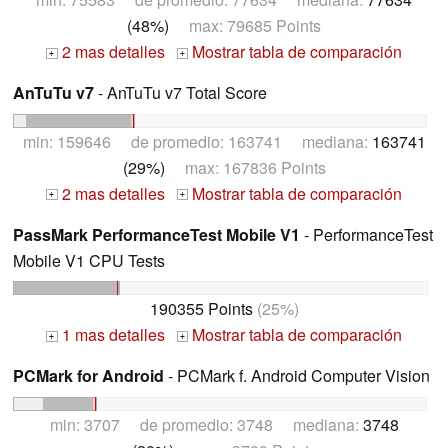
(48%)
max: 79685 Points
2 mas detalles
Mostrar tabla de comparación
+
+
AnTuTu v7
- AnTuTu v7 Total Score
min: 159646 de promedio: 163741 mediana:
163741
(29%)
max: 167836 Points
2 mas detalles
Mostrar tabla de comparación
+
+
PassMark PerformanceTest Mobile V1
- PerformanceTest
Mobile V1 CPU Tests
190355 Points
(25%)
1 mas detalles
Mostrar tabla de comparación
+
+
PCMark for Android
- PCMark f. Android Computer Vision
min: 3707 de promedio: 3748 mediana:
3748