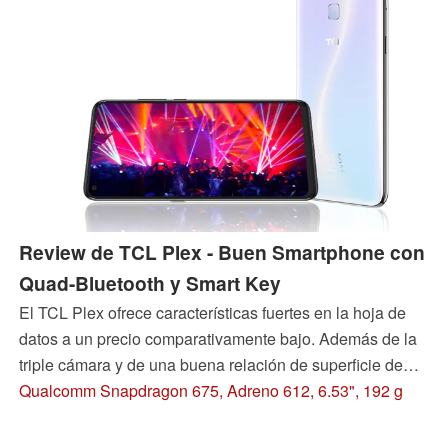
Review de TCL Plex - Buen Smartphone con
Quad-Bluetooth y Smart Key
El TCL Plex ofrece características fuertes en la hoja de
datos a un precio comparativamente bajo. Además de la
triple cámara y de una buena relación de superficie de
pantalla, el teléfono puntúa especialmente con el Super
Qualcomm Snapdragon 675, Adreno 612, 6.53", 192 g
Bluetooth y una tecla configurable. Sin embargo, también
hay algunos obstáculos en el camino hacia el éxito.