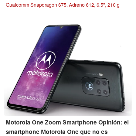
truco. Pero, ¿puede el smartphone de gama media
Qualcomm Snapdragon 675, Adreno 612, 6.5", 210 g
convencer de alguna otra manera?
Motorola One Zoom Smartphone Opinión: el
smartphone Motorola One que no es