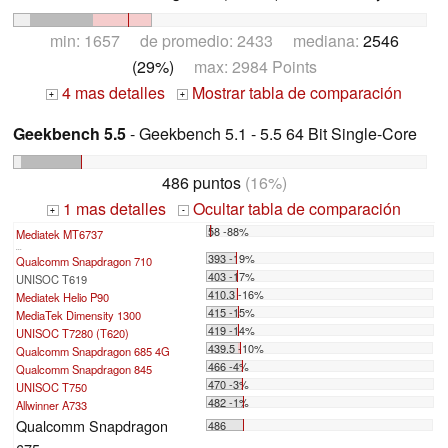
min: 1657 de promedio: 2433 mediana:
2546
(29%)
max: 2984 Points
4 mas detalles
Mostrar tabla de comparación
+
+
Geekbench 5.5
- Geekbench 5.1 - 5.5 64 Bit Single-Core
486 puntos
(16%)
1 mas detalles
Ocultar tabla de comparación
+
-
58 -88%
Mediatek MT6737
...
393 -19%
Qualcomm Snapdragon 710
403 -17%
UNISOC T619
410.3 -16%
Mediatek Helio P90
415 -15%
MediaTek Dimensity 1300
419 -14%
UNISOC T7280 (T620)
439.5 -10%
Qualcomm Snapdragon 685 4G
466 -4%
Qualcomm Snapdragon 845
470 -3%
UNISOC T750
482 -1%
Allwinner A733
Qualcomm Snapdragon
486