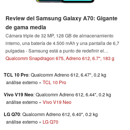
Review del Samsung Galaxy A70: Gigante
de gama media
Cámara triple de 32 MP, 128 GB de almacenamiento
interno, una batería de 4.500 mAh y una pantalla de 6,7
pulgadas - Samsung está a punto de redefinir el
smartphone de gama media con su último Galaxy A70
Qualcomm Snapdragon 675, Adreno 612, 6.7", 183 g
que casi puede ser confundido con un candidato de gama
alta. Averigüe en nuestra revisión si vale la pena comprar
TCL 10 Pro
: Qualcomm Adreno 612, 6.47", 0.2 kg
un smartphone de menos de 400 dólares.
análise externo
»
TCL 10 Pro
Vivo V19 Neo
: Qualcomm Adreno 612, 6.44", 0.2 kg
análise externo
»
Vivo V19 Neo
LG Q70
: Qualcomm Adreno 612, 6.40", 0.2 kg
análise externo
»
LG Q70