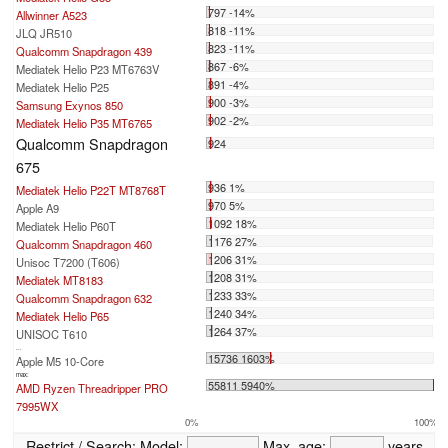
797 -14%
Allwinner A523
818 -11%
JLQ JR510
823 -11%
Qualcomm Snapdragon 439
867 -6%
Mediatek Helio P23 MT6763V
891 -4%
Mediatek Helio P25
900 -3%
Samsung Exynos 850
902 -2%
Mediatek Helio P35 MT6765
Qualcomm Snapdragon
924
675
936 1%
Mediatek Helio P22T MT8768T
970 5%
Apple A9
1092 18%
Mediatek Helio P60T
1176 27%
Qualcomm Snapdragon 460
1206 31%
Unisoc T7200 (T606)
1208 31%
Mediatek MT8183
1233 33%
Qualcomm Snapdragon 632
1240 34%
Mediatek Helio P65
1264 37%
UNISOC T610
...
15736 1603%
Apple M5 10-Core
max:
55811 5940%
AMD Ryzen Threadripper PRO
7995WX
0%
100%
Restrict / Search:
Model:
Max. age:
years