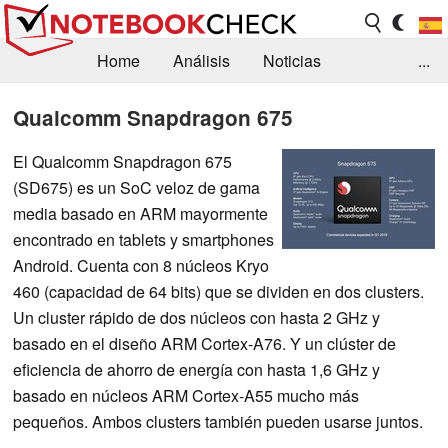
Home
Análisis
Noticias
...
FAQ/Técnica
Biblioteca
Qualcomm Snapdragon 675
Orientación para la Compra
Busca
El Qualcomm Snapdragon 675
(SD675) es un SoC veloz de gama
Contacto
media basado en ARM mayormente
encontrado en tablets y smartphones
Android. Cuenta con 8 núcleos Kryo
460 (capacidad de 64 bits) que se dividen en dos clusters.
Un cluster rápido de dos núcleos con hasta 2 GHz y
basado en el diseño ARM Cortex-A76. Y un clúster de
eficiencia de ahorro de energía con hasta 1,6 GHz y
basado en núcleos ARM Cortex-A55 mucho más
pequeños. Ambos clusters también pueden usarse juntos.