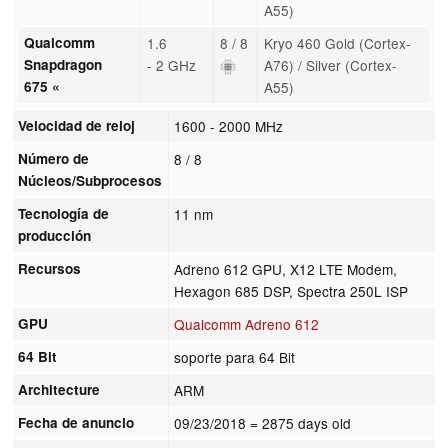
A55)
Qualcomm
1.6
8 / 8
Kryo 460 Gold (Cortex-
Snapdragon
- 2 GHz
A76) / Silver (Cortex-
675 «
A55)
Velocidad de reloj
1600 - 2000 MHz
Número de
8 / 8
Núcleos/Subprocesos
Tecnología de
11 nm
producción
Recursos
Adreno 612 GPU, X12 LTE Modem,
Hexagon 685 DSP, Spectra 250L ISP
GPU
Qualcomm Adreno 612
64 Bit
soporte para 64 Bit
Architecture
ARM
Fecha de anuncio
09/23/2018
= 2875 days old