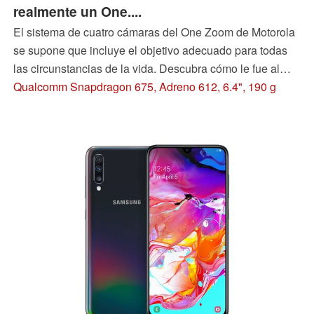
realmente un One....
El sistema de cuatro cámaras del One Zoom de Motorola
se supone que incluye el objetivo adecuado para todas
las circunstancias de la vida. Descubra cómo le fue al
smartphone de Motorola y en qué se diferencia de los
Qualcomm Snapdragon 675, Adreno 612, 6.4", 190 g
anteriores smartphones de Motorola One en nuestra
revisión.