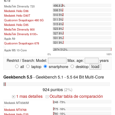
675
496.8 2%
MediaTek Dimensity 720
508 5%
Mediatek Helio G96
510 5%
Mediatek Helio G90T
511 5%
Qualcomm Snapdragon 480 5G
515 6%
Mediatek Helio G95
523 8%
MediaTek Dimensity 800
527 8%
MediaTek Dimensity 6100+
531 9%
Apple A9
531 9%
Qualcomm Snapdragon 678
...
2974 512%
Apple M5 10-Core
0%
100%
Restrict / Search:
Model:
Max. age:
years
all
laptop
smartphone
desktop
Geekbench 5.5
- Geekbench 5.1 - 5.5 64 Bit Multi-Core
924 puntos
(2%)
1 mas detalles
Ocultar tabla de comparación
+
-
248 -73%
Mediatek MT6580M
...
775 -16%
Mediatek MT8768
780 -16%
Mediatek Helio G35