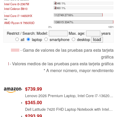
4046 1%
Intel Core i3-2367M
4060 1%
Intel Celeron B810
...
112749 2716%
Intel Core i7-14650HX
max:
138015 3347%
AMD Ryzen 9 7950X3D
0%
100%
Restrict / Search:
Model:
Max. age:
years
all
laptop
smartphone
desktop
- Gama de valores de las pruebas para esta tarjeta
gráfica
- Valores medios de las pruebas para esta tarjeta gráfica
* A menor número, mayor rendimiento
$739.99
Lenovo 2026 Premium Laptop, Intel Core i7-13620H (Beat i7-1355U), 16GB DDR5, 512GB SSD, 15" FHD+ Copilot AI PC, Windows 11 – for Power Business Multitasker
$345.00
Dell Latitude 7420 FHD Laptop Notebook with Intel Core i7 11th Gen Processor (16GB Ram, 512GB SSD, WiFi, Bluetooth) Windows 11 Pro - Carbon Fiber (Renewed)
$293.99