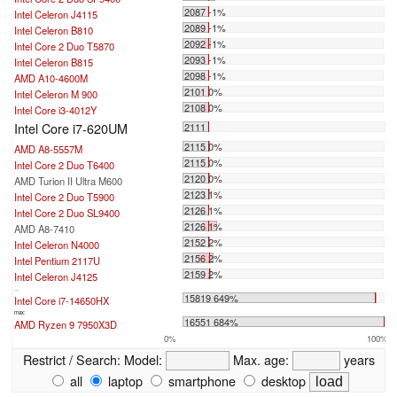
2087 -1%
Intel Celeron J4115
2089 -1%
Intel Celeron B810
2092 -1%
Intel Core 2 Duo T5870
2093 -1%
Intel Celeron B815
2098 -1%
AMD A10-4600M
2101 0%
Intel Celeron M 900
2108 0%
Intel Core i3-4012Y
Intel Core i7-620UM
2111
2115 0%
AMD A8-5557M
2115 0%
Intel Core 2 Duo T6400
2120 0%
AMD Turion II Ultra M600
2123 1%
Intel Core 2 Duo T5900
2126 1%
Intel Core 2 Duo SL9400
2126 1%
AMD A8-7410
2152 2%
Intel Celeron N4000
2156 2%
Intel Pentium 2117U
2159 2%
Intel Celeron J4125
...
15819 649%
Intel Core i7-14650HX
max:
16551 684%
AMD Ryzen 9 7950X3D
0%
100%
Restrict / Search:
Model:
Max. age:
years
all
laptop
smartphone
desktop