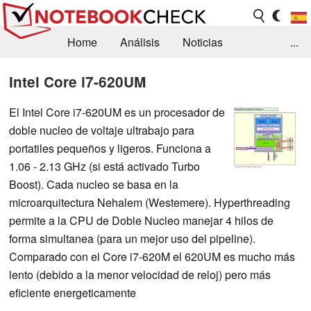
Home
Análisis
Noticias
...
FAQ/Técnica
Biblioteca
Intel Core i7-620UM
Orientación para la Compra
Busca
El Intel Core i7-620UM es un procesador de
doble nucleo de voltaje ultrabajo para
Contacto
portatiles pequeños y ligeros. Funciona a
1.06 - 2.13 GHz (si está activado Turbo
Boost). Cada nucleo se basa en la
microarquitectura Nehalem (Westemere). Hyperthreading
permite a la CPU de Doble Nucleo manejar 4 hilos de
forma simultanea (para un mejor uso del pipeline).
Comparado con el Core i7-620M el 620UM es mucho más
lento (debido a la menor velocidad de reloj) pero más
eficiente energeticamente