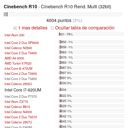
Cinebench R10
- Cinebench R10 Rend. Multi (32bit)
4004 puntos
(3%)
1 mas detalles
Ocultar tabla de comparación
+
-
851 -79%
Intel Atom 230
...
3950 -1%
Intel Core 2 Duo SP9400
3958 -1%
Intel Celeron N2940
3963 -1%
Intel Core 2 Duo T6400
3979 -1%
AMD A4-5000
3983 -1%
AMD Turion II P520
3987 0%
Intel Core i5-470UM
3997 0%
Intel Core 2 Duo T5900
3997 0%
Intel Core 2 Duo T5850
4000 0%
Intel Celeron 2955U
Intel Core i7-620UM
4004
4022 0%
Intel Core 2 Duo P7370
4025 1%
Intel Atom Z3775
4029 1%
Intel Celeron B815
4030 1%
Intel Celeron N4000
4042 1%
Intel Core 2 Duo T6570
4043 1%
Intel Celeron 2957U
4044 1%
Intel Core i3-2365M