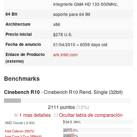
integrierte GMA HD 133-500MHz,
64 Bit
soporte para 64 Bit
Architecture
x86
Precio inicial
$278 U.S.
Fecha de anuncio
01/04/2010
= 6059 days old
Enlace de Producto
ark.intel.com
(externo)
Benchmarks
Cinebench R10
- Cinebench R10 Rend. Single (32bit)
2111 puntos
(13%)
1 mas detalles
Ocultar tabla de comparación
+
-
134.5 -94%
AMD Geode LX 800
...
2077 -2%
Intel Celeron 2957U
2083 -1%
Intel Core 2 Duo SP9400