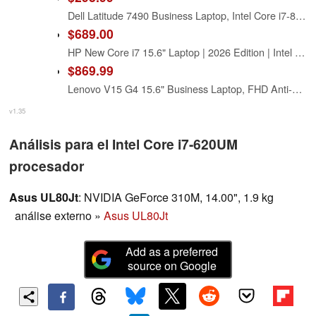
Dell Latitude 7490 Business Laptop, Intel Core i7-8650U, 16GB DDR4 RAM, 512GB SSD, 14" HD (1366x768), CAM, HDMI, Windows 11 Pro (Renewed)
$689.00
HP New Core i7 15.6" Laptop | 2026 Edition | Intel High-Performance Core i7-1255U up to 4.7GHz | 16GB RAM - 1TB PCIe SSD | Webcam | FHD | Long Battery Life | Windows 11 | Business & Academic
$869.99
Lenovo V15 G4 15.6" Business Laptop, FHD Anti-Glare Display, Intel 10-Core i7-13620H (Beat Ultra 7 255U),16GB RAM, 512GB SSD, WiFi 6, Bluetooth 5.2, Windows 11 Pro, with 5ave 6-in-1 Accessory Kit
v1.35
Análisis para el Intel Core i7-620UM
procesador
Asus UL80Jt
: NVIDIA GeForce 310M, 14.00", 1.9 kg
análise externo
»
Asus UL80Jt
Add as a preferred
source on Google