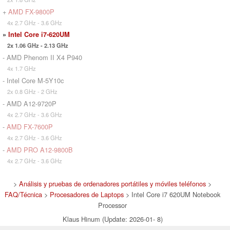
+
AMD FX-9800P
4x 2.7 GHz - 3.6 GHz
»
Intel Core i7-620UM
2x 1.06 GHz - 2.13 GHz
- AMD Phenom II X4 P940
4x 1.7 GHz
- Intel Core M-5Y10c
2x 0.8 GHz - 2 GHz
- AMD A12-9720P
4x 2.7 GHz - 3.6 GHz
-
AMD FX-7600P
4x 2.7 GHz - 3.6 GHz
-
AMD PRO A12-9800B
4x 2.7 GHz - 3.6 GHz
>
Análisis y pruebas de ordenadores portátiles y móviles teléfonos
>
FAQ/Técnica
>
Procesadores de Laptops
> Intel Core i7 620UM Notebook
Processor
Klaus Hinum (Update: 2026-01- 8)