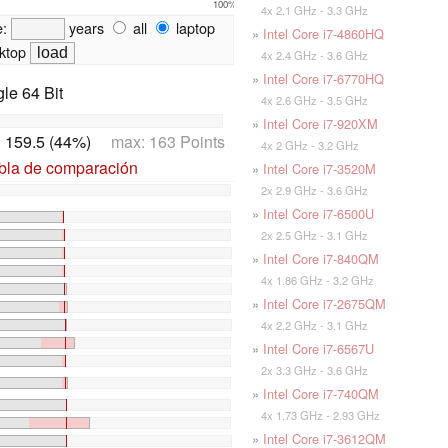
100%
4x 2.1 GHz - 3.3 GHz
e:
years
all
laptop
»
Intel Core i7-4860HQ
ktop
4x 2.4 GHz - 3.6 GHz
»
Intel Core i7-6770HQ
le 64 Bit
4x 2.6 GHz - 3.5 GHz
»
Intel Core i7-920XM
:
159.5 (44%)
max: 163 Points
4x 2 GHz - 3.2 GHz
abla de comparación
»
Intel Core i7-3520M
2x 2.9 GHz - 3.6 GHz
»
Intel Core i7-6500U
2x 2.5 GHz - 3.1 GHz
»
Intel Core i7-840QM
4x 1.86 GHz - 3.2 GHz
»
Intel Core i7-2675QM
4x 2.2 GHz - 3.1 GHz
»
Intel Core i7-6567U
2x 3.3 GHz - 3.6 GHz
»
Intel Core i7-740QM
4x 1.73 GHz - 2.93 GHz
»
Intel Core i7-3612QM