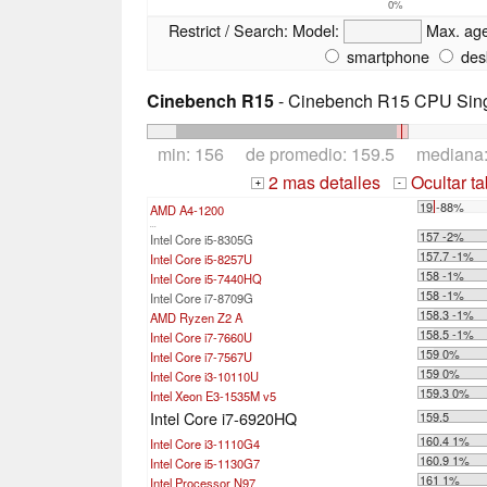
0%
Restrict / Search:
Model:
Max. ag
smartphone
des
Cinebench R15
- Cinebench R15 CPU Sing
min: 156 de promedio: 159.5 mediana
2 mas detalles
Ocultar t
+
-
19 -88%
AMD A4-1200
...
157 -2%
Intel Core i5-8305G
157.7 -1%
Intel Core i5-8257U
158 -1%
Intel Core i5-7440HQ
158 -1%
Intel Core i7-8709G
158.3 -1%
AMD Ryzen Z2 A
158.5 -1%
Intel Core i7-7660U
159 0%
Intel Core i7-7567U
159 0%
Intel Core i3-10110U
159.3 0%
Intel Xeon E3-1535M v5
Intel Core i7-6920HQ
159.5
160.4 1%
Intel Core i3-1110G4
160.9 1%
Intel Core i5-1130G7
161 1%
Intel Processor N97