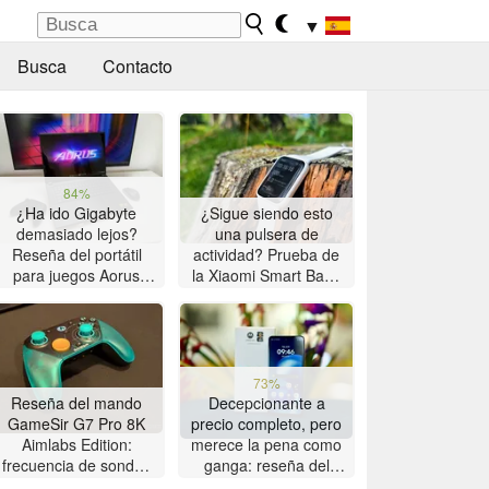
▼
Busca
Contacto
84%
¿Ha ido Gigabyte
¿Sigue siendo esto
demasiado lejos?
una pulsera de
Reseña del portátil
actividad? Prueba de
para juegos Aorus
la Xiaomi Smart Band
Master 16 con AMD
10 Pro
Zen 5
73%
Reseña del mando
Decepcionante a
GameSir G7 Pro 8K
precio completo, pero
Aimlabs Edition:
merece la pena como
frecuencia de sondeo
ganga: reseña del
de 8K a un precio
smartphone Motorola