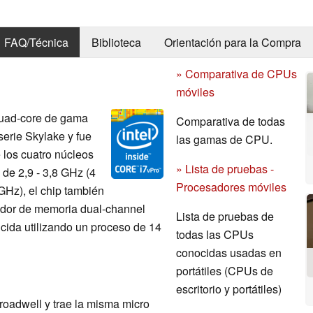
FAQ/Técnica
Biblioteca
Orientación para la Compra
» Comparativa de CPUs
móviles
quad-core de gama
Comparativa de todas
 serie Skylake y fue
las gamas de CPU.
los cuatro núcleos
» Lista de pruebas -
de 2,9 - 3,8 GHz (4
Procesadores móviles
GHz), el chip también
ador de memoria dual-channel
Lista de pruebas de
da utilizando un proceso de 14
todas las CPUs
conocidas usadas en
portátiles (CPUs de
escritorio y portátiles)
oadwell y trae la misma micro