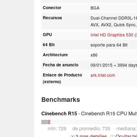
Conector
BGA
Recursos
Dual-Channel DDR3L-16
AVX, AVX2, Quick Sync, 
GPU
Intel HD Graphics 530
(
64 Bit
soporte para 64 Bit
Architecture
x86
Fecha de anuncio
09/01/2015
= 3994 days
Enlace de Producto
ark.intel.com
(externo)
Benchmarks
Cinebench R15
- Cinebench R15 CPU Multi
min: 729 de promedio: 735 mediana
2 mas detalles
Ocultar t
+
-