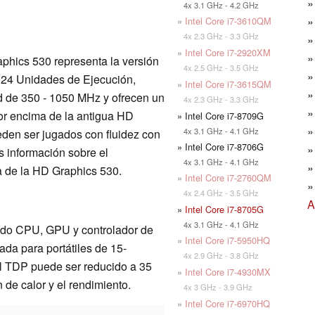
4x 3.1 GHz - 4.2 GHz
»
Intel Core i7-3610QM
4x 2.3 GHz - 3.3 GHz
»
Intel Core i7-2920XM
aphics 530 representa la versión
4x 2.5 GHz - 3.5 GHz
s 24 Unidades de Ejecución,
»
Intel Core i7-3615QM
d de 350 - 1050 MHz y ofrecen un
4x 2.3 GHz - 3.3 GHz
por encima de la antigua HD
» Intel Core i7-8709G
4x 3.1 GHz - 4.1 GHz
den ser jugados con fluidez con
» Intel Core i7-8706G
 información sobre el
4x 3.1 GHz - 4.1 GHz
na de la HD Graphics 530.
»
Intel Core i7-2760QM
4x 2.4 GHz - 3.5 GHz
A
»
Intel Core i7-8705G
4x 3.1 GHz - 4.1 GHz
ndo CPU, GPU y controlador de
»
Intel Core i7-5950HQ
da para portátiles de 15-
4x 2.9 GHz - 3.8 GHz
el TDP puede ser reducido a 35
»
Intel Core i7-4930MX
 de calor y el rendimiento.
4x 3 GHz - 3.9 GHz
»
Intel Core i7-6970HQ