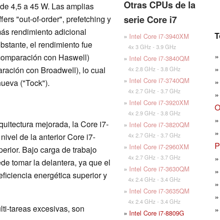
Otras CPUs de la
sde 4,5 a 45 W. Las amplias
serie Core i7
ers "out-of-order", prefetching y
más rendimiento adicional
T
»
Intel Core i7-3940XM
stante, el rendimiento fue
4x 3 GHz - 3.9 GHz
 comparación con Haswell)
»
Intel Core i7-3840QM
ración con Broadwell), lo cual
4x 2.8 GHz - 3.8 GHz
»
Intel Core i7-3740QM
ueva ("Tock").
4x 2.7 GHz - 3.7 GHz
»
Intel Core i7-3920XM
O
4x 2.9 GHz - 3.8 GHz
quitectura mejorada, la Core i7-
»
Intel Core i7-3820QM
4x 2.7 GHz - 3.7 GHz
vel de la anterior Core i7-
P
»
Intel Core i7-2960XM
rior. Bajo carga de trabajo
4x 2.7 GHz - 3.7 GHz
de tomar la delantera, ya que el
»
Intel Core i7-3630QM
iciencia energética superior y
4x 2.4 GHz - 3.4 GHz
»
Intel Core i7-3635QM
4x 2.4 GHz - 3.4 GHz
lti-tareas excesivas, son
»
Intel Core i7-8809G