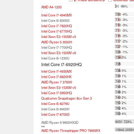
31 -96%
AMD A4-1200
...
708 -4%
Intel Core i7-4940MX
710 -3%
Intel Core i5-8305G
710 -3%
Intel Core i7-7820HQ
711 -3%
Intel Core i7-6770HQ
715 -3%
Intel Xeon E3-1505M v5
717 -2%
AMD Ryzen 5 3550H
727 -1%
Intel Core i7-7700HQ
728 -1%
Intel Xeon E3-1505M v6
734 0%
Intel Core i5-1230U
Intel Core i7-6920HQ
735
736 0%
Intel Core i7-4930MX
739 1%
Intel Core i7-6820HK
743 1%
AMD Ryzen 7 3750H
746 1%
Intel Xeon E3-1535M v5
748 2%
Intel Core i7-5950HQ
749 2%
Qualcomm Snapdragon 8cx Gen 3
750 2%
Intel Core i5-8279U
762 4%
Intel Core i5-8400H
763 4%
Intel Core i7-8705G
...
6051 723%
AMD Ryzen 9 9955HX3D
max:
15842 2055
AMD Ryzen Threadripper PRO 7995WX