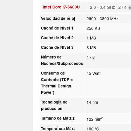
Intel Core i7-6600U
2.6 - 3.4 GHz
2 / 4
Velocidad de reloj
2900 - 3800 MHz
Caché de Nivel 1
256 KB
Caché de Nivel 2
1 MB
Caché de Nivel 3
8 MB
Número de
4 / 8
Núcleos/Subprocesos
Consumo de
45 Watt
Corriente (TDP =
Thermal Design
Power)
Tecnología de
14 nm
producción
Tamaño de Matriz
2
122 mm
Temperatura Máx.
100 °C