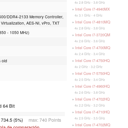
4x 2.8 GHz - 3.8 GHz
»
Intel Core i7-4940MX
4x 3.1 GHz - 4 GHz
00/DDR4-2133 Memory Controller,
»
Intel Core i7-4810MQ
Virtualization, AES-NI, vPro, TXT
4x 2.8 GHz - 3.8 GHz
350 - 1050 MHz)
»
Intel Core i7-3720QM
4x 2.6 GHz - 3.6 GHz
»
Intel Core i7-4700MQ
4x 2.4 GHz - 3.4 GHz
»
Intel Core i7-4750HQ
 old
4x 2 GHz - 3.2 GHz
»
Intel Core i7-5750HQ
4x 2.5 GHz - 3.4 GHz
»
Intel Core i7-4960HQ
4x 2.6 GHz - 3.8 GHz
»
Intel Core i7-4702HQ
 64 Bit
4x 2.2 GHz - 3.2 GHz
»
Intel Core i7-4710HQ
4x 2.5 GHz - 3.5 GHz
:
734.5 (5%)
max: 740 Points
»
Intel Core i7-4702MQ
abla de comparación