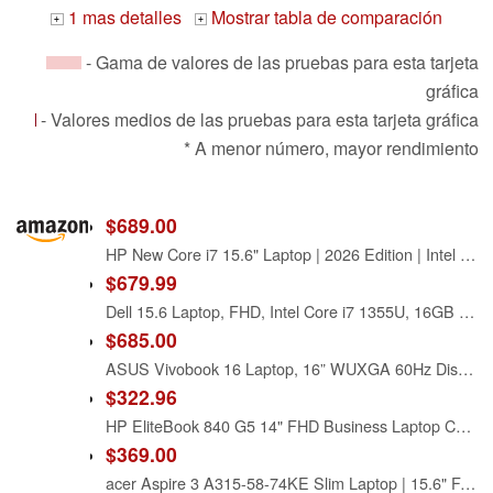
1 mas detalles
Mostrar tabla de comparación
+
+
- Gama de valores de las pruebas para esta tarjeta
gráfica
- Valores medios de las pruebas para esta tarjeta gráfica
* A menor número, mayor rendimiento
$689.00
HP New Core i7 15.6" Laptop | 2026 Edition | Intel High-Performance Core i7-1255U up to 4.7GHz | 16GB RAM - 1TB PCIe SSD | Webcam | FHD | Long Battery Life | Windows 11 | Business & Academic
$679.99
Dell 15.6 Laptop, FHD, Intel Core i7 1355U, 16GB RAM, Windows 11 Home
$685.00
ASUS Vivobook 16 Laptop, 16” WUXGA 60Hz Display, Intel Core i7-13620H, Intel UHD Graphics, 16GB RAM, 512GB SSD, Windows 11, Cool Silver, F1605VA-BS74
$322.96
HP EliteBook 840 G5 14" FHD Business Laptop Computer, Intel i7 8650U up to 4.2GHz, 16GB DDR4 RAM, 512GB PCIe SSD, 802.11ac WiFi, Bluetooth, Backlit Keyboard, Windows 11 Pro (Renewed)
$369.00
acer Aspire 3 A315-58-74KE Slim Laptop | 15.6" Full HD Display | Intel Core i7-1165G7 Processor | Intel Iris Xe Graphics | 8GB DDR4 | 512GB PCIe Gen4 SSD | Wi-Fi 6 | Windows 11 Home | Pure Silver