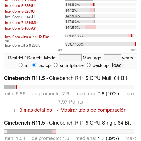
146.8 2%
Intel Core i5-8350U
147 2%
Intel Core i5-8259U
147.5 3%
Intel Core i3-8145U
147.6 3%
Intel Core i7-4810MQ
147.8 3%
Intel Core i3-1005G1
...
339.2 136%
Intel Core Ultra 9 290HX Plus
max:
359.7 150%
Intel Core Ultra 9 285K
0%
100%
Restrict / Search:
Model:
Max. age:
years
all
laptop
smartphone
desktop
Cinebench R11.5
- Cinebench R11.5 CPU Multi 64 Bit
min: 6.89 de promedio: 7.6 mediana:
7.8 (10%)
max:
7.97 Points
8 mas detalles
Mostrar tabla de comparación
+
+
Cinebench R11.5
- Cinebench R11.5 CPU Single 64 Bit
min: 1.54 de promedio: 1.6 mediana:
1.7 (39%)
max: