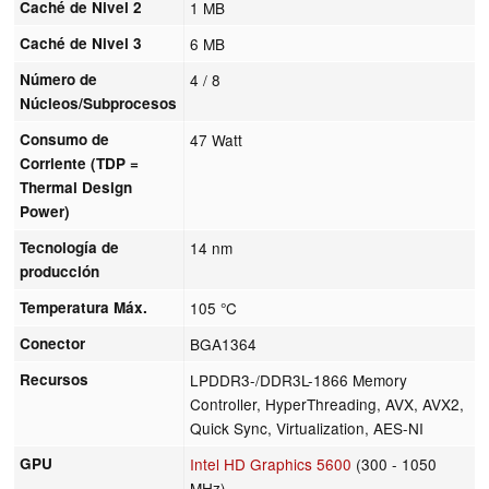
Caché de Nivel 2
1 MB
Caché de Nivel 3
6 MB
Número de
4 / 8
Núcleos/Subprocesos
Consumo de
47 Watt
Corriente (TDP =
Thermal Design
Power)
Tecnología de
14 nm
producción
Temperatura Máx.
105 °C
Conector
BGA1364
Recursos
LPDDR3-/DDR3L-1866 Memory
Controller, HyperThreading, AVX, AVX2,
Quick Sync, Virtualization, AES-NI
GPU
Intel HD Graphics 5600
(300 - 1050
MHz)