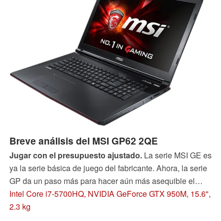
Breve análisis del MSI GP62 2QE
Jugar con el presupuesto ajustado.
La serie MSI GE es
ya la serie básica de juego del fabricante. Ahora, la serie
GP da un paso más para hacer aún más asequible el
juego. ¿Qué es lo que se habrá eliminado por el camino?
Intel Core i7-5700HQ, NVIDIA GeForce GTX 950M, 15.6",
2.3 kg