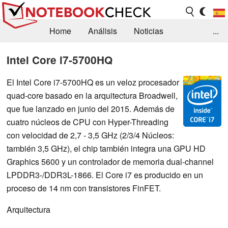
Home
Análisis
Noticias
...
FAQ/Técnica
Biblioteca
Intel Core i7-5700HQ
Orientación para la Compra
Busca
El Intel Core i7-5700HQ es un veloz procesador
quad-core basado en la arquitectura Broadwell,
Contacto
que fue lanzado en junio del 2015. Además de
cuatro núcleos de CPU con Hyper-Threading
con velocidad de 2,7 - 3,5 GHz (2/3/4 Núcleos:
también 3,5 GHz), el chip también integra una GPU HD
Graphics 5600 y un controlador de memoria dual-channel
LPDDR3-/DDR3L-1866. El Core i7 es producido en un
proceso de 14 nm con transistores FinFET.
Arquitectura