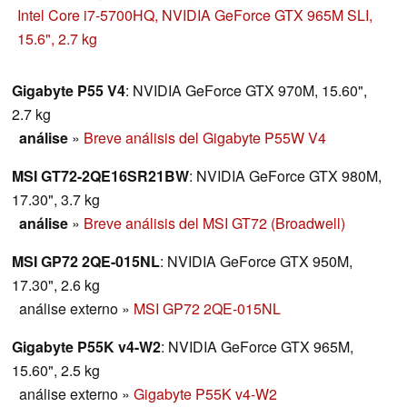
hardware y características más recientes. ¿Son las GTX
Intel Core i7-5700HQ, NVIDIA GeForce GTX 965M SLI,
965M SLI GPUs y la pantalla G-SYNC de resolución
15.6", 2.7 kg
2880 x 1620 la pareja perfecta?
Gigabyte P55 V4
: NVIDIA GeForce GTX 970M, 15.60",
2.7 kg
análise
»
Breve análisis del Gigabyte P55W V4
MSI GT72-2QE16SR21BW
: NVIDIA GeForce GTX 980M,
17.30", 3.7 kg
análise
»
Breve análisis del MSI GT72 (Broadwell)
MSI GP72 2QE-015NL
: NVIDIA GeForce GTX 950M,
17.30", 2.6 kg
análise externo
»
MSI GP72 2QE-015NL
Gigabyte P55K v4-W2
: NVIDIA GeForce GTX 965M,
15.60", 2.5 kg
análise externo
»
Gigabyte P55K v4-W2