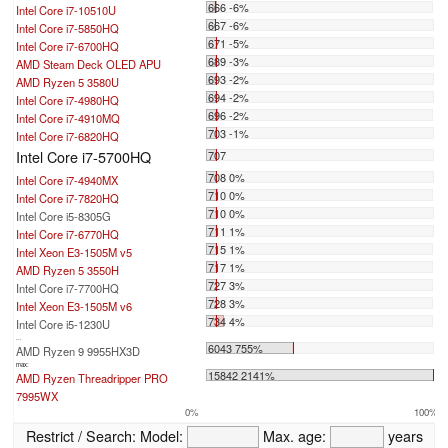
666 -6%
Intel Core i7-10510U
667 -6%
Intel Core i7-5850HQ
671 -5%
Intel Core i7-6700HQ
689 -3%
AMD Steam Deck OLED APU
693 -2%
AMD Ryzen 5 3580U
694 -2%
Intel Core i7-4980HQ
696 -2%
Intel Core i7-4910MQ
703 -1%
Intel Core i7-6820HQ
Intel Core i7-5700HQ
707
708 0%
Intel Core i7-4940MX
710 0%
Intel Core i7-7820HQ
710 0%
Intel Core i5-8305G
711 1%
Intel Core i7-6770HQ
715 1%
Intel Xeon E3-1505M v5
717 1%
AMD Ryzen 5 3550H
727 3%
Intel Core i7-7700HQ
728 3%
Intel Xeon E3-1505M v6
734 4%
Intel Core i5-1230U
...
6043 755%
AMD Ryzen 9 9955HX3D
max:
15842 2141%
AMD Ryzen Threadripper PRO
7995WX
0%
100%
Restrict / Search:
Model:
Max. age:
years