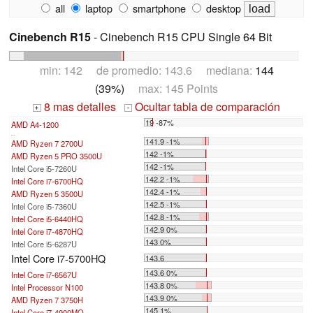
all
laptop
smartphone
desktop
Cinebench R15
- Cinebench R15 CPU Single 64 Bit
min: 142 de promedio: 143.6 mediana:
144
(39%)
max: 145 Points
8 mas detalles
Ocultar tabla de comparación
+
-
19 -87%
AMD A4-1200
...
141.9 -1%
AMD Ryzen 7 2700U
142 -1%
AMD Ryzen 5 PRO 3500U
142 -1%
Intel Core i5-7260U
142.2 -1%
Intel Core i7-6700HQ
142.4 -1%
AMD Ryzen 5 3500U
142.5 -1%
Intel Core i5-7360U
142.8 -1%
Intel Core i5-6440HQ
142.9 0%
Intel Core i7-4870HQ
143 0%
Intel Core i5-6287U
Intel Core i7-5700HQ
143.6
143.6 0%
Intel Core i7-6567U
143.8 0%
Intel Processor N100
143.9 0%
AMD Ryzen 7 3750H
145 1%
Intel Core i7-4900MQ