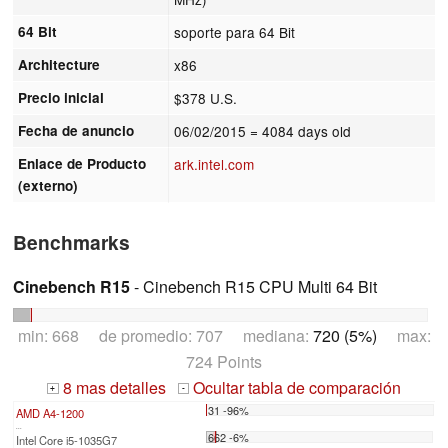
64 Bit
soporte para 64 Bit
Architecture
x86
Precio inicial
$378 U.S.
Fecha de anuncio
06/02/2015
= 4084 days old
Enlace de Producto
ark.intel.com
(externo)
Benchmarks
Cinebench R15
- Cinebench R15 CPU Multi 64 Bit
min: 668 de promedio: 707 mediana:
720 (5%)
max:
724 Points
8 mas detalles
Ocultar tabla de comparación
+
-
31 -96%
AMD A4-1200
...
662 -6%
Intel Core i5-1035G7