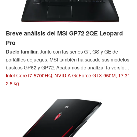
Breve análisis del MSI GP72 2QE Leopard
Pro
Duelo familiar.
Junto con las series GT, GS y GE de
portátiles dejuegos, MSI también ha sacado sus modelos
básicos GP62 y GP72. Acabamos de analizar la versión
de 15" -- ahora nos centramos en el modelo de 17".
Intel Core i7-5700HQ, NVIDIA GeForce GTX 950M, 17.3",
Hemos registrado aquí nuestras impresiones.
2.8 kg