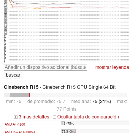
215
210
205
200
195
190
185
180
175
170
165
160
155
150
145
140
135
130
125
120
115
110
105
100
95
90
85
80
75
70
65
60
55
50
45
40
35
30
25
20
15
10
5
0
mostrar leyenda
Cinebench R15
- Cinebench R15 CPU Single 64 Bit
min: 75 de promedio: 75.7 mediana:
75 (21%)
max:
77 Points
3 mas detalles
Ocultar tabla de comparación
+
-
19 -75%
AMD A4-1200
...
73.3 -3%
AMD Pro A12-8800B