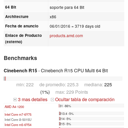
64 Bit
soporte para 64 Bit
Architecture
x86
Fecha de anuncio
06/01/2016
= 3719 days old
Enlace de Producto
products.amd.com
(externo)
Benchmarks
Cinebench R15
- Cinebench R15 CPU Multi 64 Bit
min: 222 de promedio: 225.3 mediana:
225
(1%)
max: 229 Points
3 mas detalles
Ocultar tabla de comparación
+
-
31 -86%
AMD A4-1200
...
213.4 -5%
Intel Core m7-6Y75
214 -5%
Intel Core i3-5015U
215 -5%
Intel Core m5-6Y54