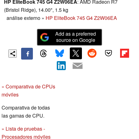
HP EliteBook 745 G4 Z2W06EA
: AMD Radeon R7
(Bristol Ridge), 14.00", 1.5 kg
análise externo
»
HP EliteBook 745 G4 Z2W06EA
Add as a preferred
source on Google
» Comparativa de CPUs
móviles
Comparativa de todas
las gamas de CPU.
» Lista de pruebas -
Procesadores móviles