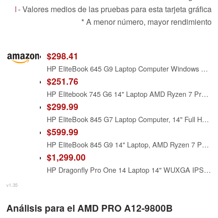
- Valores medios de las pruebas para esta tarjeta gráfica
* A menor número, mayor rendimiento
$298.41
HP EliteBook 645 G9 Laptop Computer Windows 11 Pro, AMD Ryzen 5 PRO 5675U, 16GB RAM, 256GB PCIe SSD, 14in FHD Laptop 1920x1080, HDMI, Ryzen Notebook (Renewed)
$251.76
HP Elitebook 745 G6 14" Laptop AMD Ryzen 7 Pro-3700U 16GB 256GB SSD W11P (Renewed)
$299.99
HP EliteBook 845 G7 Laptop Computer, 14" Full HD Display, AMD Ryzen 5 Pro 4650U, 16GB RAM, 256GB SSD, WiFi, Windows 11 Pro(Renewed)
$599.99
HP EliteBook 845 G9 14" Laptop, AMD Ryzen 7 PRO 6850U 2.7GHz, 16GB DDR5 RAM, 512GB NVMe SSD, Full HD, Webcam, Windows 11 Pro (Renewed)
$1,299.00
HP Dragonfly Pro One 14 Laptop 14" WUXGA IPS Touchscreen AMD Ryzen 7 7736U 8-Core 16GB LPDDR5 512GB SSD AMD Radeon Graphics WiFi 6E+4G/LTE eSIM Backlit Keyboard Fingerprint 5MP IR Camera Win11 Pro
v1.35
Análisis para el AMD PRO A12-9800B