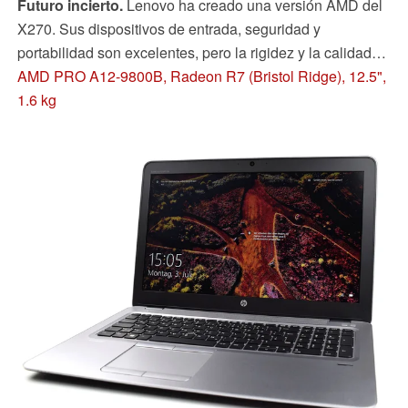
Futuro incierto.
Lenovo ha creado una versión AMD del
X270. Sus dispositivos de entrada, seguridad y
portabilidad son excelentes, pero la rigidez y la calidad
de fabricación son inferiores, y el display no parece
AMD PRO A12-9800B, Radeon R7 (Bristol Ridge), 12.5",
encajar con el resto.
1.6 kg