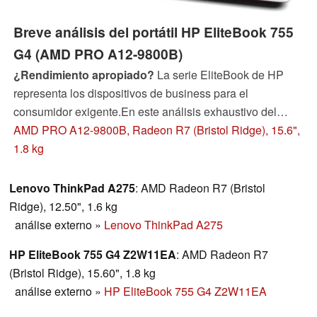
Breve análisis del portátil HP EliteBook 755
G4 (AMD PRO A12-9800B)
¿Rendimiento apropiado?
La serie EliteBook de HP
representa los dispositivos de business para el
consumidor exigente.En este análisis exhaustivo del
EliteBook 755 G4 encontrará la respuesta sobre si
AMD PRO A12-9800B, Radeon R7 (Bristol Ridge), 15.6",
esfuerzo tiene éxito y el rendimiento puede hacerlo
1.8 kg
justicia.
Lenovo ThinkPad A275
: AMD Radeon R7 (Bristol
Ridge), 12.50", 1.6 kg
análise externo
»
Lenovo ThinkPad A275
HP EliteBook 755 G4 Z2W11EA
: AMD Radeon R7
(Bristol Ridge), 15.60", 1.8 kg
análise externo
»
HP EliteBook 755 G4 Z2W11EA