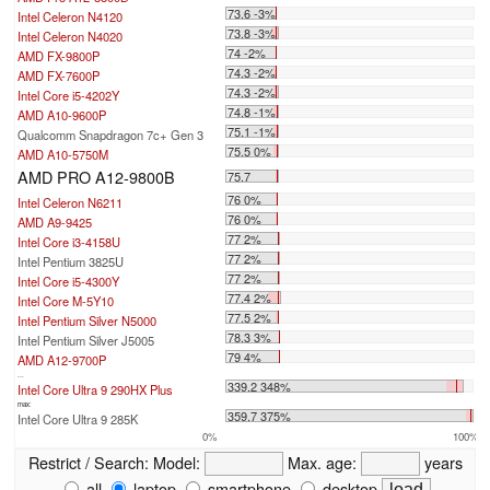
73.6 -3%
Intel Celeron N4120
73.8 -3%
Intel Celeron N4020
74 -2%
AMD FX-9800P
74.3 -2%
AMD FX-7600P
74.3 -2%
Intel Core i5-4202Y
74.8 -1%
AMD A10-9600P
75.1 -1%
Qualcomm Snapdragon 7c+ Gen 3
75.5 0%
AMD A10-5750M
AMD PRO A12-9800B
75.7
76 0%
Intel Celeron N6211
76 0%
AMD A9-9425
77 2%
Intel Core i3-4158U
77 2%
Intel Pentium 3825U
77 2%
Intel Core i5-4300Y
77.4 2%
Intel Core M-5Y10
77.5 2%
Intel Pentium Silver N5000
78.3 3%
Intel Pentium Silver J5005
79 4%
AMD A12-9700P
...
339.2 348%
Intel Core Ultra 9 290HX Plus
max:
359.7 375%
Intel Core Ultra 9 285K
0%
100%
Restrict / Search:
Model:
Max. age:
years
all
laptop
smartphone
desktop