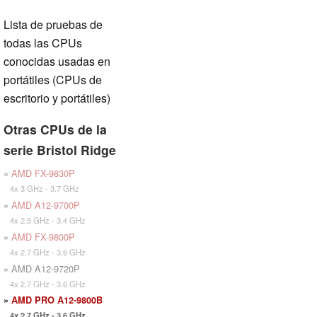
Lista de pruebas de
todas las CPUs
conocidas usadas en
portátiles (CPUs de
escritorio y portátiles)
Otras CPUs de la
serie Bristol Ridge
»
AMD FX-9830P
4x 3 GHz - 3.7 GHz
»
AMD A12-9700P
4x 2.5 GHz - 3.4 GHz
»
AMD FX-9800P
4x 2.7 GHz - 3.6 GHz
» AMD A12-9720P
4x 2.7 GHz - 3.6 GHz
»
AMD PRO A12-9800B
4x 2.7 GHz - 3.6 GHz