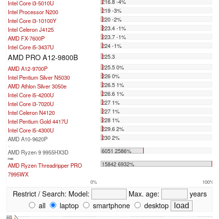
216.8 -4%
Intel Core i3-5010U
219 -3%
Intel Processor N200
220 -2%
Intel Core i3-10100Y
223.4 -1%
Intel Celeron J4125
223.7 -1%
AMD FX-7600P
224 -1%
Intel Core i5-3437U
AMD PRO A12-9800B
225.3
225.5 0%
AMD A12-9700P
226 0%
Intel Pentium Silver N5030
226.5 1%
AMD Athlon Silver 3050e
226.6 1%
Intel Core i5-4200U
227 1%
Intel Core i3-7020U
227 1%
Intel Celeron N4120
228 1%
Intel Pentium Gold 4417U
229.6 2%
Intel Core i5-4300U
230 2%
AMD A10-9620P
...
6051 2586%
AMD Ryzen 9 9955HX3D
max:
15842 6932%
AMD Ryzen Threadripper PRO
7995WX
0%
100%
Restrict / Search:
Model:
Max. age:
years
all
laptop
smartphone
desktop
225
220