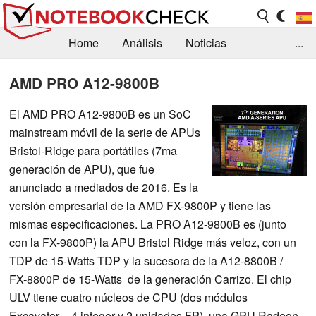
Home
Análisis
Noticias
...
FAQ/Técnica
Biblioteca
AMD PRO A12-9800B
Orientación para la Compra
Busca
El AMD PRO A12-9800B es un SoC
mainstream móvil de la serie de APUs
Contacto
Bristol-Ridge para portátiles (7ma
generación de APU), que fue
anunciado a mediados de 2016. Es la
versión empresarial de la AMD FX-9800P y tiene las
mismas especificaciones. La PRO A12-9800B es (junto
con la FX-9800P) la APU Bristol Ridge más veloz, con un
TDP de 15-Watts TDP y la sucesora de la A12-8800B /
FX-8800P de 15-Watts de la generación Carrizo. El chip
ULV tiene cuatro núcleos de CPU (dos módulos
Excavator = 4 integer y 2 unidades FP), una GPU Radeon