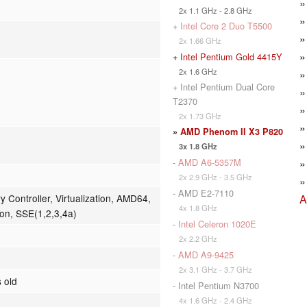
2x 1.1 GHz - 2.8 GHz
+
Intel Core 2 Duo T5500
2x 1.66 GHz
+
Intel Pentium Gold 4415Y
2x 1.6 GHz
+ Intel Pentium Dual Core
T2370
2x 1.73 GHz
»
AMD Phenom II X3 P820
3x 1.8 GHz
-
AMD A6-5357M
2x 2.9 GHz - 3.5 GHz
- AMD E2-7110
A
Controller, Virtualization, AMD64,
4x 1.8 GHz
ion, SSE(1,2,3,4a)
-
Intel Celeron 1020E
2x 2.2 GHz
-
AMD A9-9425
2x 3.1 GHz - 3.7 GHz
 old
- Intel Pentium N3700
4x 1.6 GHz - 2.4 GHz