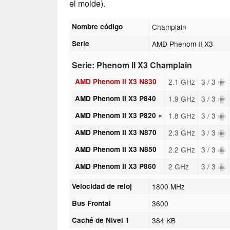
el molde).
Nombre código
Champlain
Serie
AMD Phenom II X3
Serie: Phenom II X3 Champlain
AMD Phenom II X3 N830
2.1 GHz
3 / 3
AMD Phenom II X3 P840
1.9 GHz
3 / 3
AMD Phenom II X3 P820 «
1.8 GHz
3 / 3
AMD Phenom II X3 N870
2.3 GHz
3 / 3
AMD Phenom II X3 N850
2.2 GHz
3 / 3
AMD Phenom II X3 P860
2 GHz
3 / 3
Velocidad de reloj
1800 MHz
Bus Frontal
3600
Caché de Nivel 1
384 KB