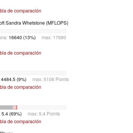
abla de comparación
oft Sandra Whetstone (MFLOPS)
ana:
16640 (13%)
max: 17680
abla de comparación
:
4484.5 (9%)
max: 5106 Points
abla de comparación
:
5.4 (69%)
max: 5.4 Points
abla de comparación