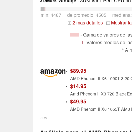
3DMark Vantage
- 3DM Vant. Perf. CPU no
min: 4487 de promedio: 4505 mediana
2 mas detalles
Mostrar t
+
+
- Gama de valores de las 
- Valores medios de las
* A 
$89.95
AMD Phenom II X6 1090T 3.2
$14.95
Amd Phenom II X3 720 Black E
$49.95
v1.35