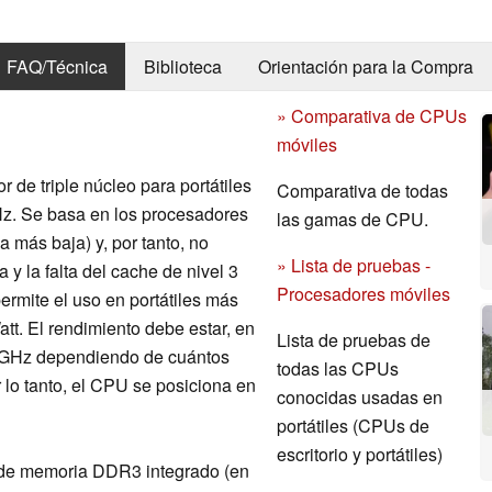
FAQ/Técnica
Biblioteca
Orientación para la Compra
» Comparativa de CPUs
móviles
de triple núcleo para portátiles
Comparativa de todas
Hz. Se basa en los procesadores
las gamas de CPU.
a más baja) y, por tanto, no
» Lista de pruebas -
 y la falta del cache de nivel 3
Procesadores móviles
permite el uso en portátiles más
tt. El rendimiento debe estar, en
Lista de pruebas de
3 GHz dependiendo de cuántos
todas las CPUs
 lo tanto, el CPU se posiciona en
conocidas usadas en
portátiles (CPUs de
escritorio y portátiles)
 de memoria DDR3 integrado (en