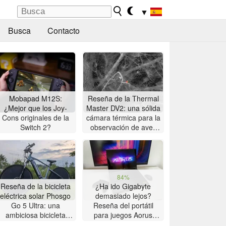
▼
Busca
Contacto
Mobapad M12S:
Reseña de la Thermal
¿Mejor que los Joy-
Master DV2: una sólida
Cons originales de la
cámara térmica para la
Switch 2?
observación de aves
con pantalla táctil de 5
pulgadas
84%
Reseña de la bicicleta
¿Ha ido Gigabyte
eléctrica solar Phosgo
demasiado lejos?
Go 5 Ultra: una
Reseña del portátil
ambiciosa bicicleta
para juegos Aorus
eléctrica solar con
Master 16 con AMD