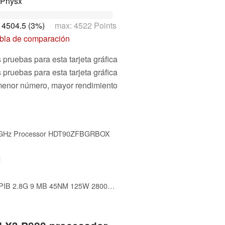
 Physx
:
4504.5 (3%)
max: 4522 Points
abla de comparación
pruebas para esta tarjeta gráfica
 pruebas para esta tarjeta gráfica
menor número, mayor rendimiento
0 GHz Processor HDT90ZFBGRBOX
d
AMD Phenom II X6 1055T AM3 PIB 2.8G 9 MB 45NM 125W 2800MHZ 2.8 6 Socket AM3, HDT55TFBGRBOX