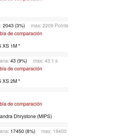
a:
2043 (3%)
max: 2209 Points
abla de comparación
5 XS 1M *
iana:
43 (9%)
max: 43.1 s
abla de comparación
5 XS 2M *
)
abla de comparación
Sandra Dhrystone (MIPS)
ana:
17450 (8%)
max: 19400