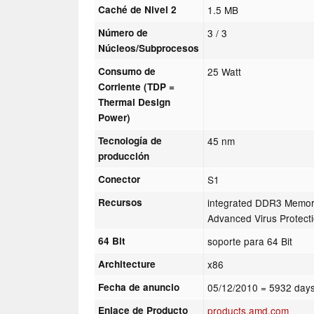
Caché de Nivel 2
1.5 MB
Número de
3 / 3
Núcleos/Subprocesos
Consumo de
25 Watt
Corriente (TDP =
Thermal Design
Power)
Tecnología de
45 nm
producción
Conector
S1
Recursos
integrated DDR3 Memory 
Advanced Virus Protect
64 Bit
soporte para 64 Bit
Architecture
x86
Fecha de anuncio
05/12/2010
= 5932 days
Enlace de Producto
products.amd.com