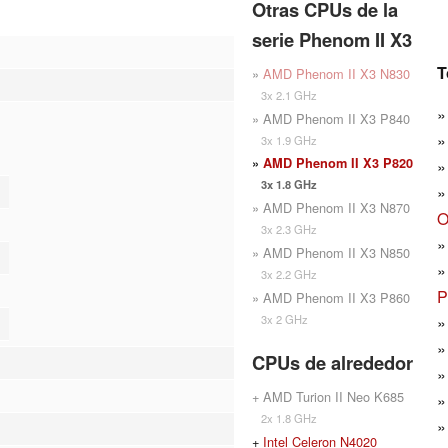
Otras CPUs de la
serie Phenom II X3
T
»
AMD Phenom II X3 N830
3x 2.1 GHz
» AMD Phenom II X3 P840
3x 1.9 GHz
»
AMD Phenom II X3 P820
3x 1.8 GHz
» AMD Phenom II X3 N870
O
3x 2.3 GHz
» AMD Phenom II X3 N850
3x 2.2 GHz
P
» AMD Phenom II X3 P860
3x 2 GHz
CPUs de alrededor
+ AMD Turion II Neo K685
2x 1.8 GHz
+
Intel Celeron N4020