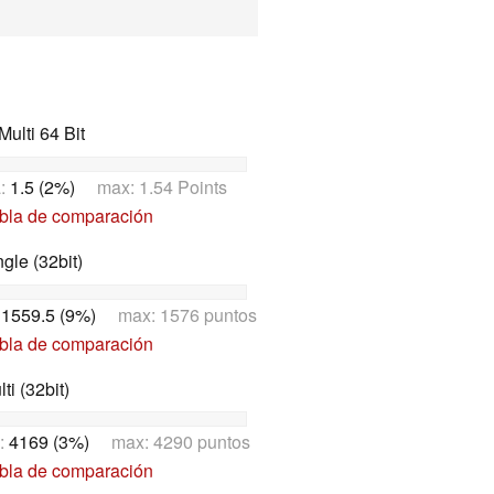
ulti 64 Bit
a:
1.5 (2%)
max: 1.54 Points
abla de comparación
le (32bit)
:
1559.5 (9%)
max: 1576 puntos
abla de comparación
i (32bit)
:
4169 (3%)
max: 4290 puntos
abla de comparación