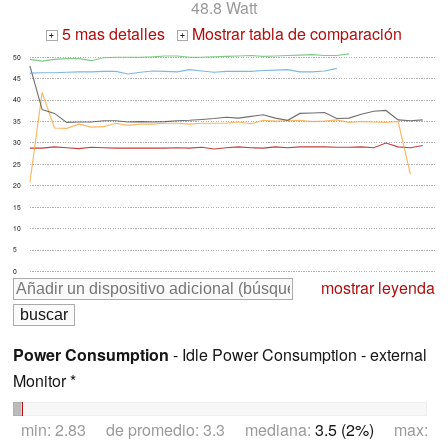
48.8 Watt
5 mas detalles
Mostrar tabla de comparación
+
+
50
45
40
35
30
25
20
15
10
5
0
mostrar leyenda
Power Consumption
- Idle Power Consumption - external
Monitor *
min: 2.83 de promedio: 3.3 mediana:
3.5 (2%)
max: