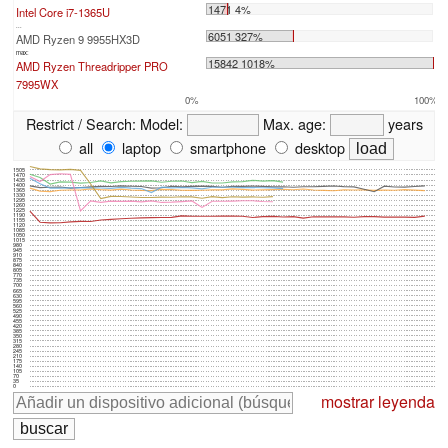
1471 4%
Intel Core i7-1365U
...
6051 327%
AMD Ryzen 9 9955HX3D
max:
15842 1018%
AMD Ryzen Threadripper PRO
7995WX
0%
100%
Restrict / Search:
Model:
Max. age:
years
all
laptop
smartphone
desktop
1505
1470
1435
1400
1365
1330
1295
1260
1225
1190
1155
1120
1085
1050
1015
980
945
910
875
840
805
770
735
700
665
630
595
560
525
490
455
420
385
350
315
280
245
210
175
140
105
70
35
0
mostrar leyenda