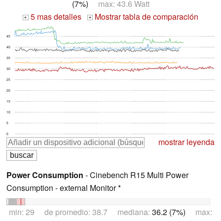
(7%)
max: 43.6 Watt
5 mas detalles
Mostrar tabla de comparación
+
+
45
40
35
30
25
20
15
10
5
0
mostrar leyenda
Power Consumption
- Cinebench R15 Multi Power
Consumption - external Monitor *
min: 29 de promedio: 38.7 mediana:
36.2 (7%)
max: