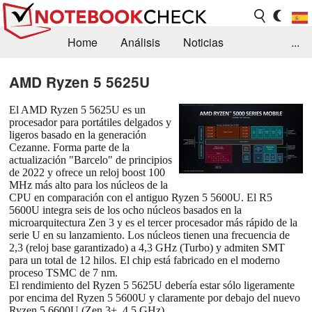
Home
Análisis
Noticias
...
FAQ/Técnica
Biblioteca
AMD Ryzen 5 5625U
Orientación para la Compra
Busca
El AMD Ryzen 5 5625U es un
procesador para portátiles delgados y
Contacto
ligeros basado en la generación
Cezanne. Forma parte de la
actualización "Barcelo" de principios
de 2022 y ofrece un reloj boost 100
MHz más alto para los núcleos de la
CPU en comparación con el antiguo Ryzen 5 5600U. El R5
5600U integra seis de los ocho núcleos basados en la
microarquitectura Zen 3 y es el tercer procesador más rápido de la
serie U en su lanzamiento. Los núcleos tienen una frecuencia de
2,3 (reloj base garantizado) a 4,3 GHz (Turbo) y admiten SMT
para un total de 12 hilos. El chip está fabricado en el moderno
proceso TSMC de 7 nm.
El rendimiento del Ryzen 5 5625U debería estar sólo ligeramente
por encima del Ryzen 5 5600U y claramente por debajo del nuevo
Ryzen 5 6600U (Zen 3+, 4,5 GHz).