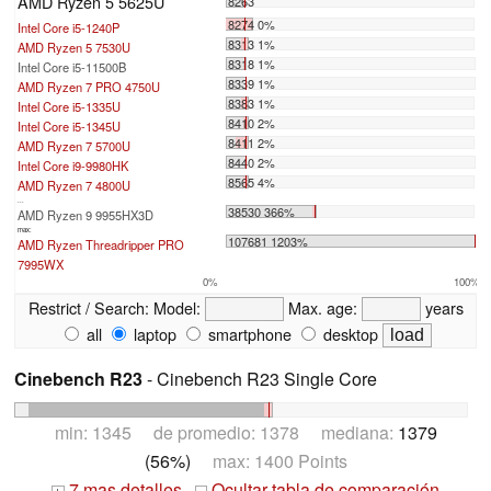
AMD Ryzen 5 5625U
8263
8274 0%
Intel Core i5-1240P
8313 1%
AMD Ryzen 5 7530U
8318 1%
Intel Core i5-11500B
8339 1%
AMD Ryzen 7 PRO 4750U
8383 1%
Intel Core i5-1335U
8410 2%
Intel Core i5-1345U
8411 2%
AMD Ryzen 7 5700U
8440 2%
Intel Core i9-9980HK
8565 4%
AMD Ryzen 7 4800U
...
38530 366%
AMD Ryzen 9 9955HX3D
max:
107681 1203%
AMD Ryzen Threadripper PRO
7995WX
0%
100%
Restrict / Search:
Model:
Max. age:
years
all
laptop
smartphone
desktop
Cinebench R23
- Cinebench R23 Single Core
min: 1345 de promedio: 1378 mediana:
1379
(56%)
max: 1400 Points
7 mas detalles
Ocultar tabla de comparación