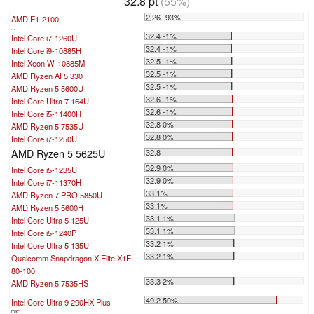
32.8 pt
(55%)
2.26 -93%
AMD E1-2100
...
32.4 -1%
Intel Core i7-1260U
32.4 -1%
Intel Core i9-10885H
32.5 -1%
Intel Xeon W-10885M
32.5 -1%
AMD Ryzen AI 5 330
32.5 -1%
AMD Ryzen 5 5600U
32.6 -1%
Intel Core Ultra 7 164U
32.6 -1%
Intel Core i5-11400H
32.8 0%
AMD Ryzen 5 7535U
32.8 0%
Intel Core i7-1250U
AMD Ryzen 5 5625U
32.8
32.9 0%
Intel Core i5-1235U
32.9 0%
Intel Core i7-11370H
33 1%
AMD Ryzen 7 PRO 5850U
33 1%
AMD Ryzen 5 5600H
33.1 1%
Intel Core Ultra 5 125U
33.1 1%
Intel Core i5-1240P
33.2 1%
Intel Core Ultra 5 135U
33.2 1%
Qualcomm Snapdragon X Elite X1E-
80-100
33.3 2%
AMD Ryzen 5 7535HS
...
49.2 50%
Intel Core Ultra 9 290HX Plus
max: