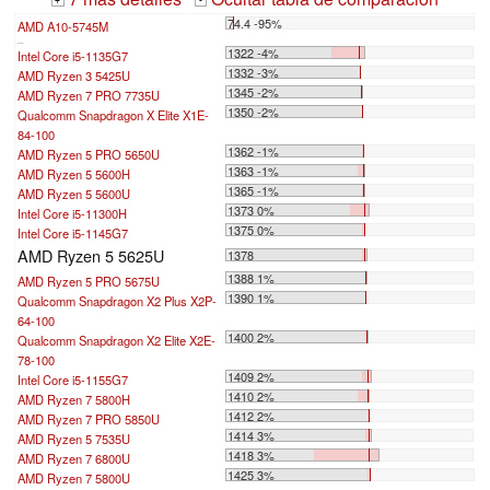
+
-
74.4 -95%
AMD A10-5745M
...
1322 -4%
Intel Core i5-1135G7
1332 -3%
AMD Ryzen 3 5425U
1345 -2%
AMD Ryzen 7 PRO 7735U
1350 -2%
Qualcomm Snapdragon X Elite X1E-
84-100
1362 -1%
AMD Ryzen 5 PRO 5650U
1363 -1%
AMD Ryzen 5 5600H
1365 -1%
AMD Ryzen 5 5600U
1373 0%
Intel Core i5-11300H
1375 0%
Intel Core i5-1145G7
AMD Ryzen 5 5625U
1378
1388 1%
AMD Ryzen 5 PRO 5675U
1390 1%
Qualcomm Snapdragon X2 Plus X2P-
64-100
1400 2%
Qualcomm Snapdragon X2 Elite X2E-
78-100
1409 2%
Intel Core i5-1155G7
1410 2%
AMD Ryzen 7 5800H
1412 2%
AMD Ryzen 7 PRO 5850U
1414 3%
AMD Ryzen 5 7535U
1418 3%
AMD Ryzen 7 6800U
1425 3%
AMD Ryzen 7 5800U