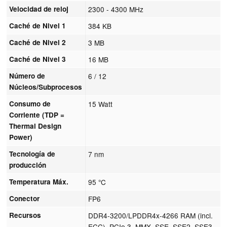
Velocidad de reloj
2300 - 4300 MHz
Caché de Nivel 1
384 KB
Caché de Nivel 2
3 MB
Caché de Nivel 3
16 MB
Número de
6 / 12
Núcleos/Subprocesos
Consumo de
15 Watt
Corriente (TDP =
Thermal Design
Power)
Tecnología de
7 nm
producción
Temperatura Máx.
95 °C
Conector
FP6
Recursos
DDR4-3200/LPDDR4x-4266 RAM (incl.
ECC), PCIe 3, MMX, SSE, SSE2, SSE3,