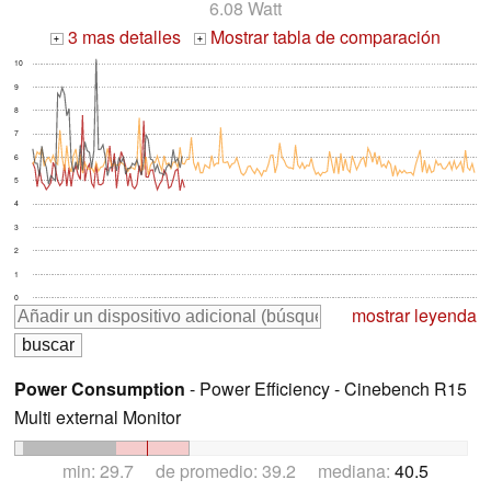
6.08 Watt
3 mas detalles
Mostrar tabla de comparación
+
+
10
9
8
7
6
5
4
3
2
1
0
mostrar leyenda
Power Consumption
- Power Efficiency - Cinebench R15
Multi external Monitor
min: 29.7 de promedio: 39.2 mediana:
40.5