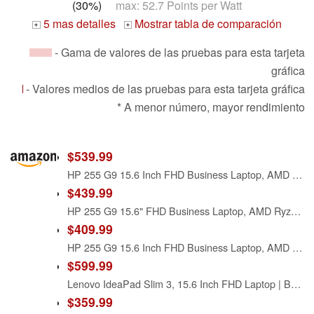
(30%)
max: 52.7 Points per Watt
5 mas detalles
Mostrar tabla de comparación
+
+
- Gama de valores de las pruebas para esta tarjeta
gráfica
- Valores medios de las pruebas para esta tarjeta gráfica
* A menor número, mayor rendimiento
$539.99
HP 255 G9 15.6 Inch FHD Business Laptop, AMD Ryzen 5 5625U CPU, 16GB RAM, 512GB SSD, Wi-Fi 6 & Ethernet, Backlit Keyboard, Windows 11 with Office 365 for Web, Long Battery Life for Everyday Use
$439.99
HP 255 G9 15.6" FHD Business Laptop, AMD Ryzen 5 5625U 6-Core 12-Thread Processor, 8GB RAM, 256GB SSD, Wi-Fi 6, Gigabit Ethernet, Backlit Keyboard, Windows 11, Business & Office Productivity
$409.99
HP 255 G9 15.6 Inch FHD Business Laptop, AMD Ryzen 5 5625U CPU, 16GB RAM, 256GB SSD, Wi-Fi 6, Ethernet, Backlit Keyboard, Windows 11 with Office 365 for Web
$599.99
Lenovo IdeaPad Slim 3, 15.6 Inch FHD Laptop | Backlit Keyboard | AMD Ryzen 5 5625U, 6-Core Processor, Up to 4.3GHz | 16GB RAM, 512GB SSD | Windows 11 | WiFi-6 | Lightweight and Ultra-Slim
$359.99