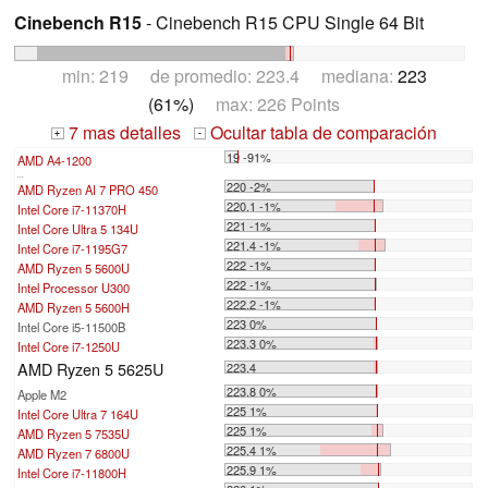
Cinebench R15
- Cinebench R15 CPU Single 64 Bit
min: 219 de promedio: 223.4 mediana:
223
(61%)
max: 226 Points
7 mas detalles
Ocultar tabla de comparación
+
-
19 -91%
AMD A4-1200
...
220 -2%
AMD Ryzen AI 7 PRO 450
220.1 -1%
Intel Core i7-11370H
221 -1%
Intel Core Ultra 5 134U
221.4 -1%
Intel Core i7-1195G7
222 -1%
AMD Ryzen 5 5600U
222 -1%
Intel Processor U300
222.2 -1%
AMD Ryzen 5 5600H
223 0%
Intel Core i5-11500B
223.3 0%
Intel Core i7-1250U
AMD Ryzen 5 5625U
223.4
223.8 0%
Apple M2
225 1%
Intel Core Ultra 7 164U
225 1%
AMD Ryzen 5 7535U
225.4 1%
AMD Ryzen 7 6800U
225.9 1%
Intel Core i7-11800H