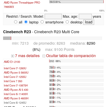
59.5 81%
AMD Ryzen Threadripper PRO
7995WX
0%
100%
Restrict / Search:
Model:
Max. age:
years
all
laptop
smartphone
desktop
Cinebench R23
- Cinebench R23 Multi Core
min: 7213 de promedio: 8263 mediana:
8290
(8%)
max: 9100 Points
7 mas detalles
Ocultar tabla de comparación
+
-
202 -98%
AMD E1-2100
...
7913 -4%
Intel Core i7-1260U
7929 -4%
AMD Ryzen 5 5600U
7970 -4%
Intel Core i7-1255U
8030 -3%
Intel Core 7 350
8108 -2%
Intel Core i7-10875H
8130 -2%
AMD Ryzen AI 5 430
8150 -1%
Intel Core i5-11400H
8161 -1%
AMD Ryzen 5 4600H
8199 -1%
Intel Core i5-1245U