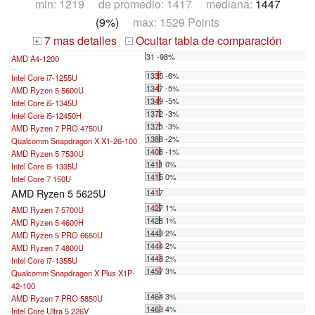
min: 1219 de promedio: 1417 mediana:
1447
(9%)
max: 1529 Points
7 mas detalles
Ocultar tabla de comparación
+
-
31 -98%
AMD A4-1200
...
1335 -6%
Intel Core i7-1255U
1347 -5%
AMD Ryzen 5 5600U
1349 -5%
Intel Core i5-1345U
1372 -3%
Intel Core i5-12450H
1375 -3%
AMD Ryzen 7 PRO 4750U
1388 -2%
Qualcomm Snapdragon X X1-26-100
1408 -1%
AMD Ryzen 5 7530U
1411 0%
Intel Core i5-1335U
1415 0%
Intel Core 7 150U
AMD Ryzen 5 5625U
1417
1427 1%
AMD Ryzen 7 5700U
1428 1%
AMD Ryzen 5 4600H
1443 2%
AMD Ryzen 5 PRO 6650U
1444 2%
AMD Ryzen 7 4800U
1448 2%
Intel Core i7-1355U
1457 3%
Qualcomm Snapdragon X Plus X1P-
42-100
1464 3%
AMD Ryzen 7 PRO 5850U
1468 4%
Intel Core Ultra 5 226V