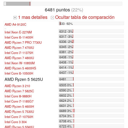
6481 puntos
(22%)
1 mas detalles
Ocultar tabla de comparación
+
-
533 -92%
AMD A4-9120C
...
6312 -3%
Intel Xeon E-2276M
6317 -3%
Intel Core i5-11400H
6336 -2%
AMD Ryzen 7 PRO 7730U
6345 -2%
AMD Ryzen 7 4700U
6381 -2%
Intel Core i7-11375H
6408 -1%
AMD Ryzen 7 4800U
6408 -1%
Intel Xeon W-10855M
6414 -1%
AMD Ryzen 5 4600HS
6437 -1%
Intel Core i5-10500H
AMD Ryzen 5 5625U
6481
6505 0%
AMD Ryzen 3 210
6590 2%
AMD Ryzen 7 5825C
6602 2%
Intel Core i9-9880H
6624 2%
Intel Core i7-1185G7
6631 2%
AMD Ryzen 5 4600H
6689 3%
AMD Ryzen 5 7530U
6704 3%
Intel Core i7-10750H
6708 4%
Intel Core 3 304
6723 4%
AMD Ryzen 5 5560U