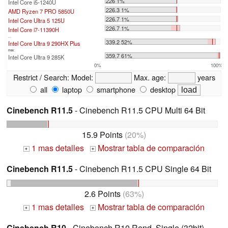
226 1%
Intel Core i5-1240U
226.3 1%
AMD Ryzen 7 PRO 5850U
226.7 1%
Intel Core Ultra 5 125U
226.7 1%
Intel Core i7-11390H
...
339.2 52%
Intel Core Ultra 9 290HX Plus
max:
359.7 61%
Intel Core Ultra 9 285K
0%
100%
Restrict / Search:
Model:
Max. age:
years
all
laptop
smartphone
desktop
Cinebench R11.5
- Cinebench R11.5 CPU Multi 64 Bit
15.9 Points
(20%)
1 mas detalles
Mostrar tabla de comparación
+
+
Cinebench R11.5
- Cinebench R11.5 CPU Single 64 Bit
2.6 Points
(63%)
1 mas detalles
Mostrar tabla de comparación
+
+
Cinebench R10
- Cinebench R10 Rend. Single (32bit)