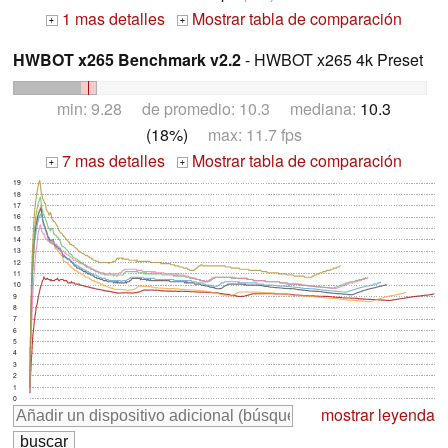
1 mas detalles
Mostrar tabla de comparación
+
+
HWBOT x265 Benchmark v2.2
- HWBOT x265 4k Preset
min: 9.28 de promedio: 10.3 mediana:
10.3
(18%)
max: 11.7 fps
7 mas detalles
Mostrar tabla de comparación
+
+
19
18
17
16
15
14
13
12
11
10
9
8
7
6
5
4
3
2
1
0
mostrar leyenda