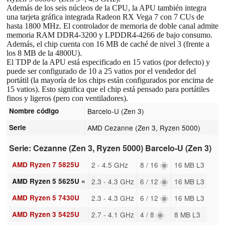
Además de los seis núcleos de la CPU, la APU también integra
una tarjeta gráfica integrada Radeon RX Vega 7 con 7 CUs de
hasta 1800 MHz. El controlador de memoria de doble canal admite
memoria RAM DDR4-3200 y LPDDR4-4266 de bajo consumo.
Además, el chip cuenta con 16 MB de caché de nivel 3 (frente a
los 8 MB de la 4800U).
El TDP de la APU está especificado en 15 vatios (por defecto) y
puede ser configurado de 10 a 25 vatios por el vendedor del
portátil (la mayoría de los chips están configurados por encima de
15 vatios). Esto significa que el chip está pensado para portátiles
finos y ligeros (pero con ventiladores).
Nombre código
Barcelo-U (Zen 3)
Serie
AMD Cezanne (Zen 3, Ryzen 5000)
Serie: Cezanne (Zen 3, Ryzen 5000) Barcelo-U (Zen 3)
AMD Ryzen 7 5825U
2 - 4.5 GHz
8 / 16
16 MB L3
AMD Ryzen 5 5625U «
2.3 - 4.3 GHz
6 / 12
16 MB L3
AMD Ryzen 5 7430U
2.3 - 4.3 GHz
6 / 12
16 MB L3
AMD Ryzen 3 5425U
2.7 - 4.1 GHz
4 / 8
8 MB L3