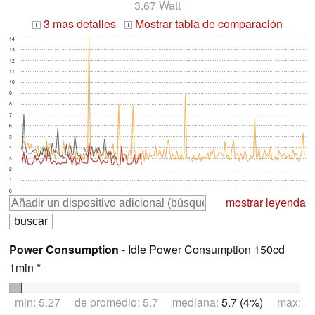
3.67 Watt
3 mas detalles
Mostrar tabla de comparación
+
+
14
13
12
11
10
9
8
7
6
5
4
3
2
1
0
mostrar leyenda
Power Consumption
- Idle Power Consumption 150cd
1min *
min: 5.27 de promedio: 5.7 mediana:
5.7 (4%)
max: