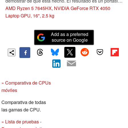
demostrar de qué está hecho. El resultado es un portátil
de juego que puede seguir el ritmo de otros dispositivos
AMD Ryzen 5 7645HX, NVIDIA GeForce RTX 4050
básicos sin hacer demasiado ruido. El software de
Laptop GPU, 16", 2.5 kg
Lenovo también ofrece otras opciones interesantes.
Add as a preferred
source on Google
» Comparativa de CPUs
móviles
Comparativa de todas
las gamas de CPU.
» Lista de pruebas -