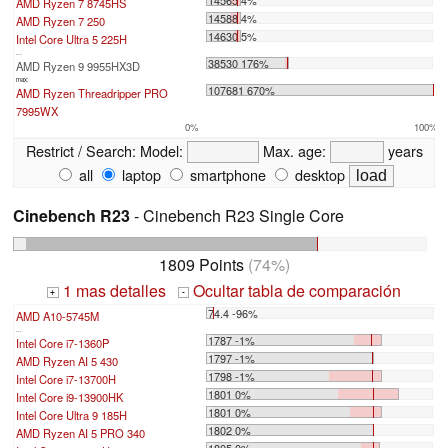
14565 4%
AMD Ryzen 7 8745HS
14588 4%
AMD Ryzen 7 250
14630 5%
Intel Core Ultra 5 225H
...
38530 176%
AMD Ryzen 9 9955HX3D
max:
107681 670%
AMD Ryzen Threadripper PRO
7995WX
0%
100%
Restrict / Search:
Model:
Max. age:
years
all
laptop
smartphone
desktop
Cinebench R23
- Cinebench R23 Single Core
1809 Points
(74%)
1 mas detalles
Ocultar tabla de comparación
+
-
74.4 -96%
AMD A10-5745M
...
1787 -1%
Intel Core i7-1360P
1797 -1%
AMD Ryzen AI 5 430
1798 -1%
Intel Core i7-13700H
1801 0%
Intel Core i9-13900HK
1801 0%
Intel Core Ultra 9 185H
1802 0%
AMD Ryzen AI 5 PRO 340