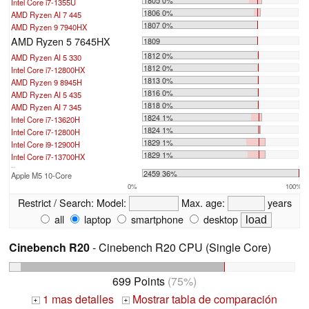
1805 0%
Intel Core i7-1355U
1806 0%
AMD Ryzen AI 7 445
1807 0%
AMD Ryzen 9 7940HX
AMD Ryzen 5 7645HX
1809
1812 0%
AMD Ryzen AI 5 330
1812 0%
Intel Core i7-12800HX
1813 0%
AMD Ryzen 9 8945H
1816 0%
AMD Ryzen AI 5 435
1818 0%
AMD Ryzen AI 7 345
1824 1%
Intel Core i7-13620H
1824 1%
Intel Core i7-12800H
1829 1%
Intel Core i9-12900H
1829 1%
Intel Core i7-13700HX
...
2459 36%
Apple M5 10-Core
0%
100%
Restrict / Search:
Model:
Max. age:
years
all
laptop
smartphone
desktop
Cinebench R20
- Cinebench R20 CPU (Single Core)
699 Points
(75%)
1 mas detalles
Mostrar tabla de comparación
+
+