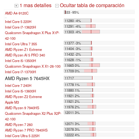
1 mas detalles
Ocultar tabla de comparación
+
-
533 -95%
AMD A4-9120C
...
11280 -4%
Intel Core 5 220H
11291 -4%
Intel Core i7-13620H
11303 -4%
Qualcomm Snapdragon X Plus X1P-
42-100
11377 -3%
Intel Core Ultra 7 355
11404 -3%
AMD Ryzen Z1 Extreme
11432 -2%
AMD Ryzen AI 5 PRO 340
11628 -1%
Intel Core i5-13500H
11665 0%
Qualcomm Snapdragon X X1-26-100
11709 0%
Intel Core i7-13700H
AMD Ryzen 5 7645HX
11717
11778 1%
Intel Core 7 240H
11880 1%
Intel Core i5-13600H
11921 2%
AMD Ryzen Z2 Extreme
11921 2%
Apple M3
11976 2%
AMD Ryzen 9 7940HS
12011 3%
Qualcomm Snapdragon X2 Plus X2P-
42-100
12071 3%
AMD Ryzen 7 260
12078 3%
AMD Ryzen 7 PRO 7840HS
12222 4%
Intel Core Ultra 5 225H