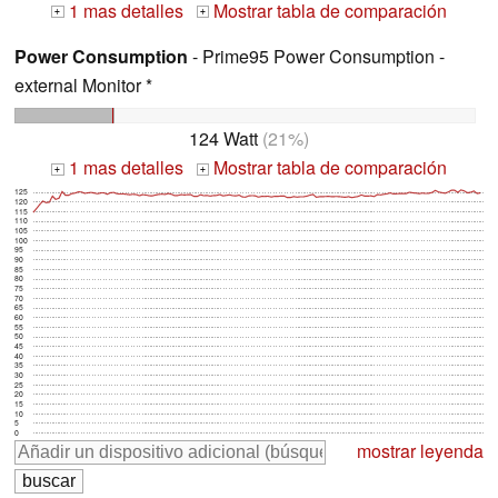
1 mas detalles
Mostrar tabla de comparación
+
+
Power Consumption
- Prime95 Power Consumption -
external Monitor *
124 Watt
(21%)
1 mas detalles
Mostrar tabla de comparación
+
+
125
120
115
110
105
100
95
90
85
80
75
70
65
60
55
50
45
40
35
30
25
20
15
10
5
0
mostrar leyenda