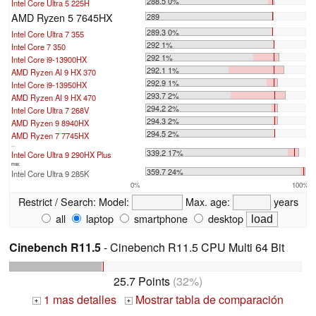
288.5 0%
Intel Core Ultra 5 225H
AMD Ryzen 5 7645HX
289
289.3 0%
Intel Core Ultra 7 355
292 1%
Intel Core 7 350
292 1%
Intel Core i9-13900HX
292.1 1%
AMD Ryzen AI 9 HX 370
292.9 1%
Intel Core i9-13950HX
293.7 2%
AMD Ryzen AI 9 HX 470
294.2 2%
Intel Core Ultra 7 268V
294.3 2%
AMD Ryzen 9 8940HX
294.5 2%
AMD Ryzen 7 7745HX
...
339.2 17%
Intel Core Ultra 9 290HX Plus
max:
359.7 24%
Intel Core Ultra 9 285K
0%
100%
Restrict / Search:
Model:
Max. age:
years
all
laptop
smartphone
desktop
Cinebench R11.5
- Cinebench R11.5 CPU Multi 64 Bit
25.7 Points
(32%)
1 mas detalles
Mostrar tabla de comparación
+
+