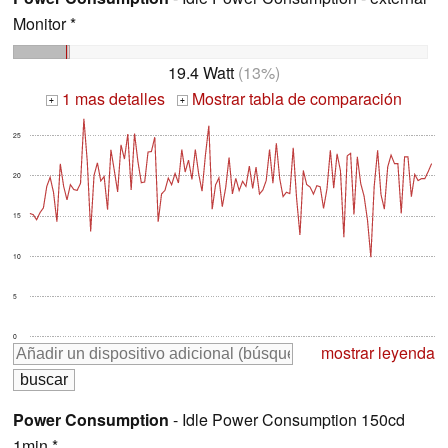
Monitor *
19.4 Watt
(13%)
1 mas detalles
Mostrar tabla de comparación
+
+
25
20
15
10
5
0
mostrar leyenda
Power Consumption
- Idle Power Consumption 150cd
1min *