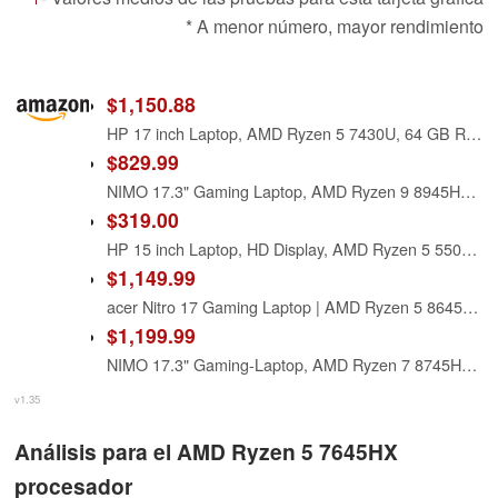
* A menor número, mayor rendimiento
$1,150.88
HP 17 inch Laptop, AMD Ryzen 5 7430U, 64 GB RAM, 4 TB SSD, 17.3" FHD Display, AMD Radeon Graphics, Long Battery Life, Anti-Glare,Wi-Fi 6, Microsoft Office Lifetime License & Windows 11 Pro
$829.99
NIMO 17.3" Gaming Laptop, AMD Ryzen 9 8945HS (8C/16T, Up to 5.2GHz), 16GB DDR5 RAM 1TB SSD, Radeon 780M Graphics, 100W PD Fast Charge, Fingerprint, AI-Powered Business & Gaming PC, Win 11
$319.00
HP 15 inch Laptop, HD Display, AMD Ryzen 5 5500U, 8 GB RAM, 256 GB SSD, AMD Radeon Graphics, Windows 11 Home, 15-ef2099nr (2023)
$1,149.99
acer Nitro 17 Gaming Laptop | AMD Ryzen 5 8645HS Hexa-Core AI Capable Processor | NVIDIA GeForce RTX 4050 Laptop GPU | 17.3" FHD IPS 165Hz Display | 16GB DDR5 | 512GB SSD | Wi-Fi 6E | AN17-42-R61S
$1,199.99
NIMO 17.3" Gaming-Laptop, AMD Ryzen 7 8745HS (Up to 4.9GHz Beat R9 7940HS) 32GB RAM 1TB SSD Radeon 780M, USB 4.0 FHD PC for AI Multitasking & Remote Video Creators Streaming 2-Yr Warranty
v1.35
Análisis para el AMD Ryzen 5 7645HX
procesador