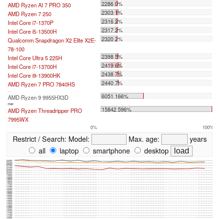
2286 0%
AMD Ryzen AI 7 PRO 350
2303 1%
AMD Ryzen 7 250
2316 2%
Intel Core i7-1370P
2317 2%
Intel Core i5-13500H
2320 2%
Qualcomm Snapdragon X2 Elite X2E-
78-100
2398 5%
Intel Core Ultra 5 225H
2419 6%
Intel Core i7-13700H
2438 7%
Intel Core i9-13900HK
2440 7%
AMD Ryzen 7 PRO 7840HS
...
6051 166%
AMD Ryzen 9 9955HX3D
max:
15842 596%
AMD Ryzen Threadripper PRO
7995WX
0%
100%
Restrict / Search:
Model:
Max. age:
years
all
laptop
smartphone
desktop
2250
2200
2150
2100
2050
2000
1950
1900
1850
1800
1750
1700
1650
1600
1550
1500
1450
1400
1350
1300
1250
1200
1150
1100
1050