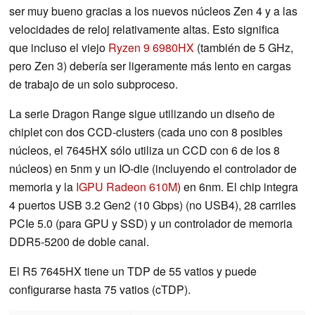
ser muy bueno gracias a los nuevos núcleos Zen 4 y a las
velocidades de reloj relativamente altas. Esto significa
que incluso el viejo
Ryzen 9 6980HX
(también de 5 GHz,
pero Zen 3) debería ser ligeramente más lento en cargas
de trabajo de un solo subproceso.
La serie Dragon Range sigue utilizando un diseño de
chiplet con dos CCD-clusters (cada uno con 8 posibles
núcleos, el 7645HX sólo utiliza un CCD con 6 de los 8
núcleos) en 5nm y un IO-die (incluyendo el controlador de
memoria y la
IGPU Radeon 610M
) en 6nm. El chip integra
4 puertos USB 3.2 Gen2 (10 Gbps) (no USB4), 28 carriles
PCIe 5.0 (para GPU y SSD) y un controlador de memoria
DDR5-5200 de doble canal.
El R5 7645HX tiene un TDP de 55 vatios y puede
configurarse hasta 75 vatios (cTDP).