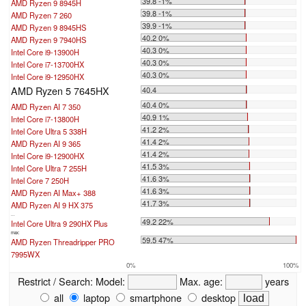
39.8 -1%
AMD Ryzen 9 8945H
39.8 -1%
AMD Ryzen 7 260
39.9 -1%
AMD Ryzen 9 8945HS
40.2 0%
AMD Ryzen 9 7940HS
40.3 0%
Intel Core i9-13900H
40.3 0%
Intel Core i7-13700HX
40.3 0%
Intel Core i9-12950HX
AMD Ryzen 5 7645HX
40.4
40.4 0%
AMD Ryzen AI 7 350
40.9 1%
Intel Core i7-13800H
41.2 2%
Intel Core Ultra 5 338H
41.4 2%
AMD Ryzen AI 9 365
41.4 2%
Intel Core i9-12900HX
41.5 3%
Intel Core Ultra 7 255H
41.6 3%
Intel Core 7 250H
41.6 3%
AMD Ryzen AI Max+ 388
41.7 3%
AMD Ryzen AI 9 HX 375
...
49.2 22%
Intel Core Ultra 9 290HX Plus
max:
59.5 47%
AMD Ryzen Threadripper PRO
7995WX
0%
100%
Restrict / Search:
Model:
Max. age:
years
all
laptop
smartphone
desktop