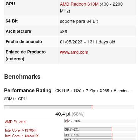
GPU
AMD Radeon 610M
(400 - 2200
MHz)
64 Bit
soporte para 64 Bit
Architecture
x86
Fecha de anuncio
01/05/2023
= 1311 days old
Enlace de Producto
www.amd.com
(externo)
Benchmarks
Performance Rating
- CB R15 + R20 + 7-Zip + X265 + Blender +
3DM11 CPU
40.4 pt
(68%)
2.26 -94%
AMD E1-2100
...
39.7 -2%
Intel Core i7-13705H
39.8 -1%
Intel Core i7-13650HX