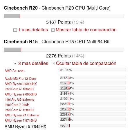
Cinebench R20
- Cinebench R20 CPU (Multi Core)
5467 Points
(13%)
1 mas detalles
Mostrar tabla de comparación
+
+
Cinebench R15
- Cinebench R15 CPU Multi 64 Bit
2276 Points
(14%)
3 mas detalles
Ocultar tabla de comparación
+
-
31 -99%
AMD A4-1200
...
2163 -5%
Apple M3 Pro 12-Core
2163 -5%
AMD Ryzen 9 6900HX
2184 -4%
Intel Core i7-13620H
2191 -4%
AMD Ryzen 9 6900HS
2192 -4%
Intel Arc G3 Extreme
2220 -2%
Intel Core 7 240H
2236 -2%
Intel Core i7-12800H
2261 -1%
AMD Ryzen Z1 Extreme
2274 0%
AMD Ryzen 7 8745HS
AMD Ryzen 5 7645HX
2276