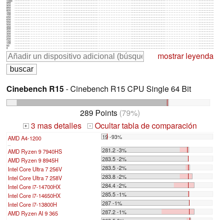
1000
950
900
850
800
750
700
650
600
550
500
450
400
350
300
250
200
150
100
50
0
mostrar leyenda
Cinebench R15
- Cinebench R15 CPU Single 64 Bit
289 Points
(79%)
3 mas detalles
Ocultar tabla de comparación
+
-
19 -93%
AMD A4-1200
...
281.2 -3%
AMD Ryzen 9 7940HS
283.5 -2%
AMD Ryzen 9 8945H
283.5 -2%
Intel Core Ultra 7 256V
283.8 -2%
Intel Core Ultra 7 258V
284.4 -2%
Intel Core i7-14700HX
285.5 -1%
Intel Core i7-14650HX
287 -1%
Intel Core i7-13800H
287.2 -1%
AMD Ryzen AI 9 365