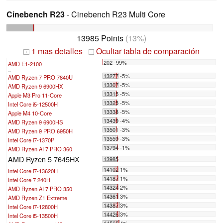
Cinebench R23
- Cinebench R23 Multi Core
13985 Points
(13%)
1 mas detalles
Ocultar tabla de comparación
+
-
202 -99%
AMD E1-2100
...
13277 -5%
AMD Ryzen 7 PRO 7840U
13307 -5%
AMD Ryzen 9 6900HX
13315 -5%
Apple M3 Pro 11-Core
13325 -5%
Intel Core i5-12500H
13338 -5%
Apple M4 10-Core
13439 -4%
AMD Ryzen 9 6900HS
13501 -3%
AMD Ryzen 9 PRO 6950H
13559 -3%
Intel Core i7-1370P
13794 -1%
AMD Ryzen AI 7 PRO 360
AMD Ryzen 5 7645HX
13985
14102 1%
Intel Core i7-13620H
14187 1%
Intel Core 7 240H
14324 2%
AMD Ryzen AI 7 PRO 350
14361 3%
AMD Ryzen Z1 Extreme
14387 3%
Intel Core i7-12800H
14426 3%
Intel Core i5-13500H