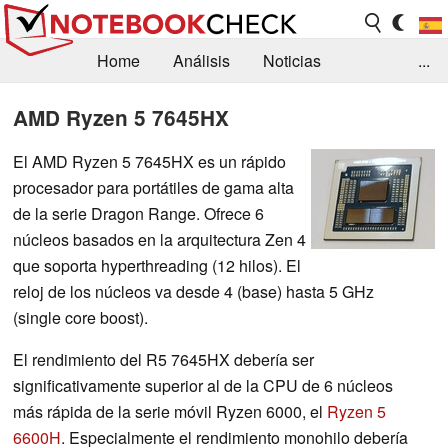
Home
Análisis
Noticias
...
FAQ/Técnica
Biblioteca
AMD Ryzen 5 7645HX
Orientación para la Compra
Busca
El AMD Ryzen 5 7645HX es un rápido
procesador para portátiles de gama alta
Contacto
de la serie Dragon Range. Ofrece 6
núcleos basados en la arquitectura Zen 4
que soporta hyperthreading (12 hilos). El
reloj de los núcleos va desde 4 (base) hasta 5 GHz
(single core boost).
El rendimiento del R5 7645HX debería ser
significativamente superior al de la CPU de 6 núcleos
más rápida de la serie móvil Ryzen 6000, el
Ryzen 5
6600H
. Especialmente el rendimiento monohilo debería