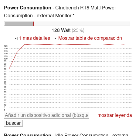
Power Consumption
- Cinebench R15 Multi Power
Consumption - external Monitor *
128 Watt
(23%)
1 mas detalles
Mostrar tabla de comparación
+
+
125
120
115
110
105
100
95
90
85
80
75
70
65
60
55
50
45
40
35
30
25
20
15
10
5
0
mostrar leyenda
Power Consumption
- Idle Power Consumption - external