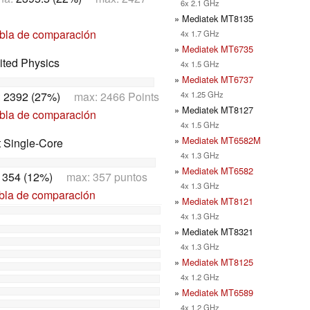
6x 2.1 GHz
» Mediatek MT8135
abla de comparación
4x 1.7 GHz
»
Mediatek MT6735
ited Physics
4x 1.5 GHz
»
Mediatek MT6737
4x 1.25 GHz
:
2392 (27%)
max: 2466 Points
» Mediatek MT8127
abla de comparación
4x 1.5 GHz
»
Mediatek MT6582M
t Single-Core
4x 1.3 GHz
»
Mediatek MT6582
:
354 (12%)
max: 357 puntos
4x 1.3 GHz
abla de comparación
»
Mediatek MT8121
4x 1.3 GHz
» Mediatek MT8321
4x 1.3 GHz
»
Mediatek MT8125
4x 1.2 GHz
»
Mediatek MT6589
4x 1.2 GHz