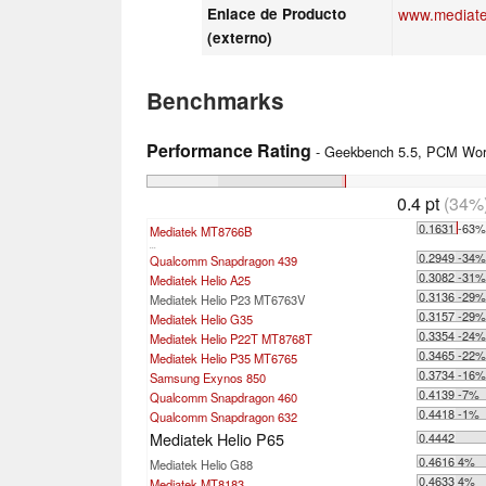
Enlace de Producto
www.mediat
(externo)
Benchmarks
Performance Rating
- Geekbench 5.5, PCM Work
0.4 pt
(34%
0.1631 -63
Mediatek MT8766B
...
0.2949 -34
Qualcomm Snapdragon 439
0.3082 -31
Mediatek Helio A25
0.3136 -29
Mediatek Helio P23 MT6763V
0.3157 -29
Mediatek Helio G35
0.3354 -24
Mediatek Helio P22T MT8768T
0.3465 -22
Mediatek Helio P35 MT6765
0.3734 -16
Samsung Exynos 850
0.4139 -7%
Qualcomm Snapdragon 460
0.4418 -1%
Qualcomm Snapdragon 632
Mediatek Helio P65
0.4442
0.4616 4%
Mediatek Helio G88
0.4633 4%
Mediatek MT8183