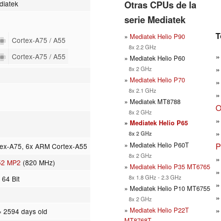
Otras CPUs de la
diatek
serie Mediatek
T
»
Mediatek Helio P90
Cortex-A75 / A55
8x 2.2 GHz
Cortex-A75 / A55
» Mediatek Helio P60
8x 2 GHz
»
Mediatek Helio P70
8x 2.1 GHz
» Mediatek MT8788
O
8x 2 GHz
»
Mediatek Helio P65
8x 2 GHz
» Mediatek Helio P60T
P
ex-A75, 6x ARM Cortex-A55
8x 2 GHz
52 MP2
(820 MHz)
»
Mediatek Helio P35 MT6765
8x 1.8 GHz - 2.3 GHz
 64 Bit
» Mediatek Helio P10 MT6755
8x 2 GHz
»
Mediatek Helio P22T
= 2594 days old
MT8768T