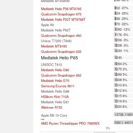
Mediatek MT6580M
...
902 -27%
Mediatek Helio P35 MT6765
924 -25%
Qualcomm Snapdragon 675
936 -25%
Mediatek Helio P22T MT8768T
970 -22%
Apple A9
1092 -12%
Mediatek Helio P60T
1176 -5%
Qualcomm Snapdragon 460
1206 -3%
Unisoc T7200 (T606)
1208 -3%
Mediatek MT8183
1233 -1%
Qualcomm Snapdragon 632
Mediatek Helio P65
1240
1264 2%
UNISOC T610
1275 3%
Mediatek Helio G80
1299 5%
Qualcomm Snapdragon 662
1308 5%
Mediatek Helio G70
1310 6%
Samsung Exynos 9611
1312 6%
Mediatek Helio G88
1315 6%
HiSilicon Kirin 710A
1319 6%
Mediatek Helio G81
1320 6%
Allwinner A733
...
15736 1169
Apple M5 10-Core
max:
55811 4401
AMD Ryzen Threadripper PRO 7995WX
0%