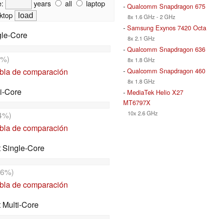
e:
years
all
laptop
-
Qualcomm Snapdragon 675
ktop
8x 1.6 GHz - 2 GHz
-
Samsung Exynos 7420 Octa
gle-Core
8x 2.1 GHz
-
Qualcomm Snapdragon 636
%)
8x 1.8 GHz
abla de comparación
-
Qualcomm Snapdragon 460
8x 1.8 GHz
i-Core
-
MediaTek Helio X27
MT6797X
10x 2.6 GHz
4%)
abla de comparación
t Single-Core
6%)
abla de comparación
t Multi-Core