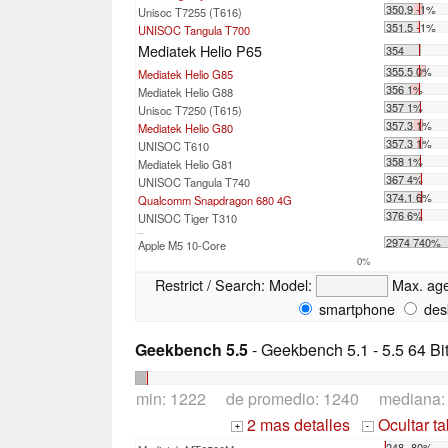
350.9 -1%
Unisoc T7255 (T616)
351.5 -1%
UNISOC Tangula T700
Mediatek Helio P65
354
355.5 0%
Mediatek Helio G85
356 1%
Mediatek Helio G88
357 1%
Unisoc T7250 (T615)
357.3 1%
Mediatek Helio G80
357.3 1%
UNISOC T610
358 1%
Mediatek Helio G81
367 4%
UNISOC Tangula T740
374.1 6%
Qualcomm Snapdragon 680 4G
376 6%
UNISOC Tiger T310
...
2974 740%
Apple M5 10-Core
0%
Restrict / Search:
Model:
Max. ag
smartphone
des
Geekbench 5.5
- Geekbench 5.1 - 5.5 64 Bi
min: 1222 de promedio: 1240 mediana
2 mas detalles
Ocultar t
+
-
248 -80%