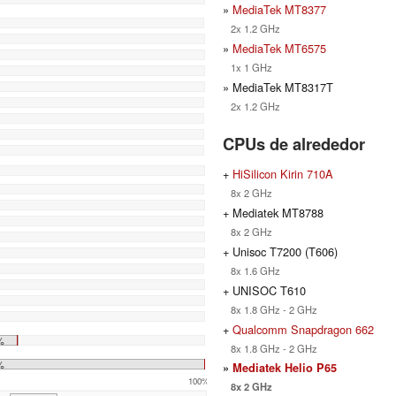
»
MediaTek MT8377
2x 1.2 GHz
»
MediaTek MT6575
1x 1 GHz
» MediaTek MT8317T
2x 1.2 GHz
CPUs de alrededor
+
HiSilicon Kirin 710A
8x 2 GHz
+ Mediatek MT8788
8x 2 GHz
+ Unisoc T7200 (T606)
8x 1.6 GHz
+ UNISOC T610
8x 1.8 GHz - 2 GHz
+
Qualcomm Snapdragon 662
%
8x 1.8 GHz - 2 GHz
%
»
Mediatek Helio P65
100%
8x 2 GHz