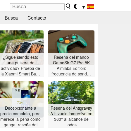
▼
Busca
Contacto
¿Sigue siendo esto
Reseña del mando
una pulsera de
GameSir G7 Pro 8K
actividad? Prueba de
Aimlabs Edition:
la Xiaomi Smart Band
frecuencia de sondeo
10 Pro
de 8K a un precio
asequible
73%
Decepcionante a
Reseña del Antigravity
precio completo, pero
A1: vuelo inmersivo en
merece la pena como
360° al alcance de
ganga: reseña del
todos
smartphone Motorola