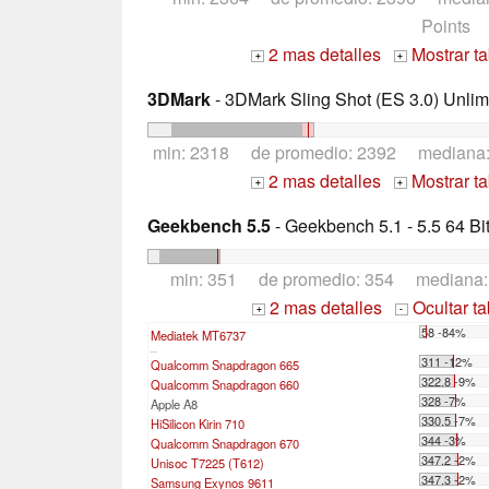
Points
2 mas detalles
Mostrar t
+
+
3DMark
- 3DMark Sling Shot (ES 3.0) Unlim
min: 2318 de promedio: 2392 mediana
2 mas detalles
Mostrar t
+
+
Geekbench 5.5
- Geekbench 5.1 - 5.5 64 Bi
min: 351 de promedio: 354 mediana
2 mas detalles
Ocultar t
+
-
58 -84%
Mediatek MT6737
...
311 -12%
Qualcomm Snapdragon 665
322.8 -9%
Qualcomm Snapdragon 660
328 -7%
Apple A8
330.5 -7%
HiSilicon Kirin 710
344 -3%
Qualcomm Snapdragon 670
347.2 -2%
Unisoc T7225 (T612)
347.3 -2%
Samsung Exynos 9611