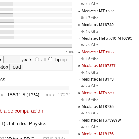
8x 1.7 GHz
» Mediatek MT8752
8x 1.7 GHz
» Mediatek MT6732
4x 1.5 GHz
» Mediatek Helio X10 MT6795
8x 2.2 GHz
»
Mediatek MT8165
100%
e:
years
all
laptop
4x 1.5 GHz
»
Mediatek MT6737T
ktop
4x 1.5 GHz
ics
» Mediatek MT8173
4x 2.4 GHz
»
Mediatek MT6739
na:
15591.5 (13%)
max: 17231
4x 1.5 GHz
» Mediatek MT8735
abla de comparación
4x 1.3 GHz
» Mediatek MT6739WW
1) Unlimited Physics
4x 1.5 GHz
»
Mediatek MT8176
na:
2395.5 (22%)
max: 2427