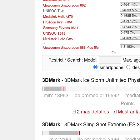
0.4641 4%
Qualcomm Snapdragon 662
0.4653 5%
UNISOC T610
0.4685 5%
Mediatek Helio G70
0.4737 7%
HiSilicon Kirin 710A
0.4743 7%
Samsung Exynos 9611
0.475 7%
UNISOC T618
0.4763 7%
Mediatek Helio G85
...
1.3 193%
Qualcomm Snapdragon 888 Plus 5G
0%
Restrict / Search:
Model:
Max. ag
smartphone
des
3DMark
- 3DMark Ice Storm Unlimited Phys
min: 13952 de promedio: 15592 media
Points
2 mas detalles
Mostrar t
+
+
3DMark
- 3DMark Sling Shot Extreme (ES 3.
min: 2364 de promedio: 2396 media