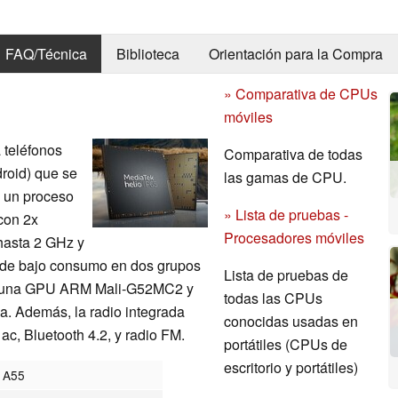
FAQ/Técnica
Biblioteca
Orientación para la Compra
» Comparativa de CPUs
móviles
 teléfonos
Comparativa de todas
roid) que se
las gamas de CPU.
n un proceso
» Lista de pruebas -
con 2x
Procesadores móviles
hasta 2 GHz y
de bajo consumo en dos grupos
Lista de pruebas de
ra una GPU ARM Mali-G52MC2 y
todas las CPUs
. Además, la radio integrada
conocidas usadas en
ac, Bluetooth 4.2, y radio FM.
portátiles (CPUs de
escritorio y portátiles)
/ A55