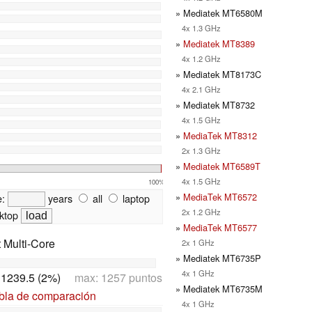
» Mediatek MT6580M
4x 1.3 GHz
»
Mediatek MT8389
4x 1.2 GHz
» Mediatek MT8173C
4x 2.1 GHz
» Mediatek MT8732
4x 1.5 GHz
»
MediaTek MT8312
2x 1.3 GHz
»
Mediatek MT6589T
4x 1.5 GHz
100%
»
MediaTek MT6572
e:
years
all
laptop
2x 1.2 GHz
ktop
»
MediaTek MT6577
t Multi-Core
2x 1 GHz
» Mediatek MT6735P
4x 1 GHz
:
1239.5 (2%)
max: 1257 puntos
» Mediatek MT6735M
abla de comparación
4x 1 GHz