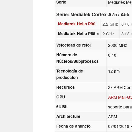
Serie
Mediatek Me
Serie: Mediatek Cortex-A75 / A55
Mediatek Helio P90
2.2 GHz
8 / 8
Mediatek Helio P65 «
2 GHz
8 / 8
Velocidad de reloj
2000 MHz
Número de
8 / 8
Núcleos/Subprocesos
Tecnología de
12 nm
producción
Recursos
2x ARM Cort
GPU
ARM Mali-G
64 Bit
soporte para
Architecture
ARM
Fecha de anuncio
07/01/2019