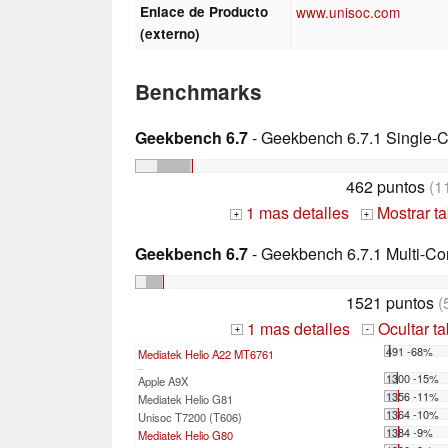
Enlace de Producto
www.unisoc.com
(externo)
Benchmarks
Geekbench 6.7
- Geekbench 6.7.1 Single-
462 puntos
(1
1 mas detalles
Mostrar t
+
+
Geekbench 6.7
- Geekbench 6.7.1 Multi-Co
1521 puntos
(
1 mas detalles
Ocultar t
+
-
491 -68%
Mediatek Helio A22 MT6761
...
1300 -15%
Apple A9X
1356 -11%
Mediatek Helio G81
1364 -10%
Unisoc T7200 (T606)
1384 -9%
Mediatek Helio G80