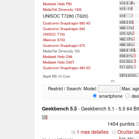
410.3 -2%
Mediatek Helio P90
415 -1%
MediaTek Dimensity 1300
UNISOC T7280 (T620)
419
439.5 5%
Qualcomm Snapdragon 685 4G
466 11%
Qualcomm Snapdragon 845
470 12%
UNISOC T750
482 15%
Allwinner A733
486 16%
Qualcomm Snapdragon 675
496.8 19%
MediaTek Dimensity 720
508 21%
Mediatek Helio G96
510 22%
Mediatek Helio G90T
511 22%
Qualcomm Snapdragon 480 5G
...
2974 610%
Apple M5 10-Core
0%
Restrict / Search:
Model:
Max. ag
smartphone
des
Geekbench 5.5
- Geekbench 5.1 - 5.5 64 Bi
1454 puntos
(
1 mas detalles
Ocultar t
+
-
248 -83%