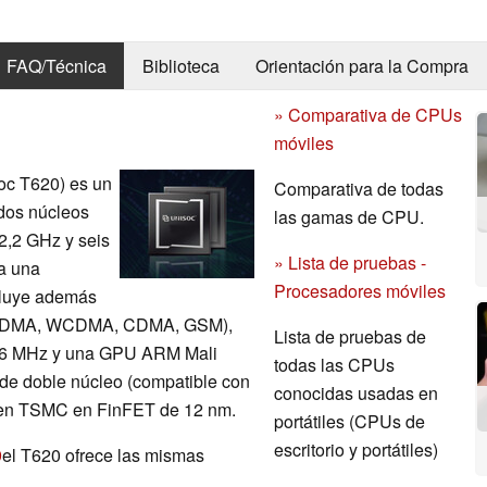
FAQ/Técnica
Biblioteca
Orientación para la Compra
» Comparativa de CPUs
móviles
oc T620) es un
Comparativa de todas
dos núcleos
las gamas de CPU.
2,2 GHz y seis
» Lista de pruebas -
a una
Procesadores móviles
cluye además
CDMA, WCDMA, CDMA, GSM),
Lista de pruebas de
66 MHz y una GPU ARM Mali
todas las CPUs
e doble núcleo (compatible con
conocidas usadas en
do en TSMC en FinFET de 12 nm.
portátiles (CPUs de
escritorio y portátiles)
9
el T620 ofrece las mismas