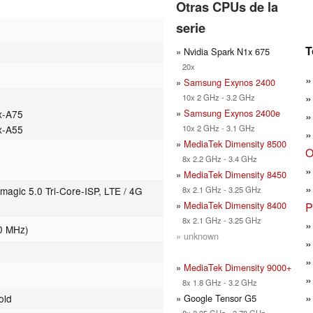
Otras CPUs de la
serie
T
» Nvidia Spark N1x 675
20x
»
Samsung Exynos 2400
10x 2 GHz - 3.2 GHz
»
Samsung Exynos 2400e
x-A75
10x 2 GHz - 3.1 GHz
x-A55
»
MediaTek Dimensity 8500
O
8x 2.2 GHz - 3.4 GHz
»
MediaTek Dimensity 8450
8x 2.1 GHz - 3.25 GHz
magic 5.0 Tri-Core-ISP, LTE / 4G
»
MediaTek Dimensity 8400
P
8x 2.1 GHz - 3.25 GHz
0 MHz)
» unknown
»
MediaTek Dimensity 9000+
8x 1.8 GHz - 3.2 GHz
» Google Tensor G5
old
8x 2.25 GHz - 3.78 GHz