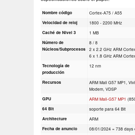
Nombre código
Cortex-A75 / A55
Velocidad de reloj
1800 - 2200 MHz
Caché de Nivel 3
1 MB
Número de
8 / 8
Núcleos/Subprocesos
2 x 2.2 GHz ARM Corte
6 x 1.8 GHz ARM Corte
Tecnología de
12 nm
producción
Recursos
ARM Mali G57 MP1, Vivi
Modem, VDSP
GPU
ARM Mali-G57 MP1
(85
64 Bit
soporte para 64 Bit
Architecture
ARM
Fecha de anuncio
08/01/2024
= 738 days 