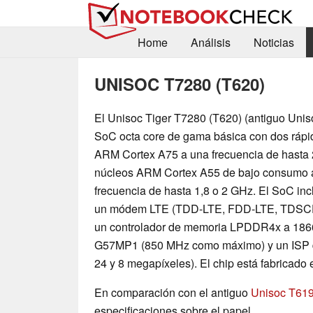
Home
Análisis
Noticias
UNISOC T7280 (T620)
El Unisoc Tiger T7280 (T620) (antiguo Unis
SoC octa core de gama básica con dos rápi
ARM Cortex A75 a una frecuencia de hasta 
núcleos ARM Cortex A55 de bajo consumo 
frecuencia de hasta 1,8 o 2 GHz. El SoC in
un módem LTE (TDD-LTE, FDD-LTE, TDS
un controlador de memoria LPDDR4x a 18
G57MP1 (850 MHz como máximo) y un ISP d
24 y 8 megapíxeles). El chip está fabrica
En comparación con el antiguo
Unisoc T61
especificaciones sobre el papel.