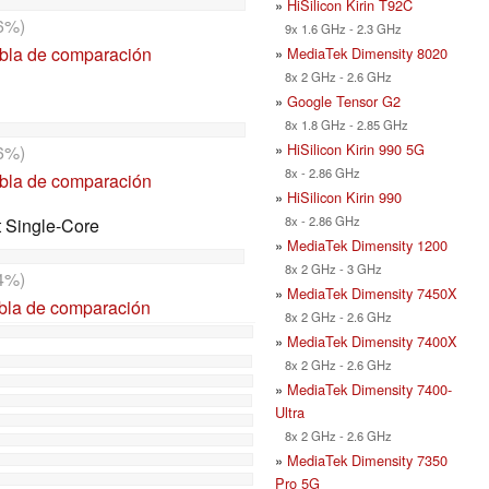
»
HiSilicon Kirin T92C
6%)
9x 1.6 GHz - 2.3 GHz
abla de comparación
»
MediaTek Dimensity 8020
8x 2 GHz - 2.6 GHz
»
Google Tensor G2
8x 1.8 GHz - 2.85 GHz
»
HiSilicon Kirin 990 5G
6%)
8x - 2.86 GHz
abla de comparación
»
HiSilicon Kirin 990
8x - 2.86 GHz
t Single-Core
»
MediaTek Dimensity 1200
8x 2 GHz - 3 GHz
4%)
»
MediaTek Dimensity 7450X
abla de comparación
8x 2 GHz - 2.6 GHz
»
MediaTek Dimensity 7400X
8x 2 GHz - 2.6 GHz
»
MediaTek Dimensity 7400-
Ultra
8x 2 GHz - 2.6 GHz
»
MediaTek Dimensity 7350
Pro 5G