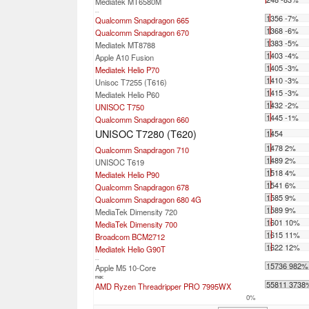
Mediatek MT6580M
...
1356 -7%
Qualcomm Snapdragon 665
1368 -6%
Qualcomm Snapdragon 670
1383 -5%
Mediatek MT8788
1403 -4%
Apple A10 Fusion
1405 -3%
Mediatek Helio P70
1410 -3%
Unisoc T7255 (T616)
1415 -3%
Mediatek Helio P60
1432 -2%
UNISOC T750
1445 -1%
Qualcomm Snapdragon 660
UNISOC T7280 (T620)
1454
1478 2%
Qualcomm Snapdragon 710
1489 2%
UNISOC T619
1518 4%
Mediatek Helio P90
1541 6%
Qualcomm Snapdragon 678
1585 9%
Qualcomm Snapdragon 680 4G
1589 9%
MediaTek Dimensity 720
1601 10%
MediaTek Dimensity 700
1615 11%
Broadcom BCM2712
1622 12%
Mediatek Helio G90T
...
15736 982%
Apple M5 10-Core
max:
55811 3738
AMD Ryzen Threadripper PRO 7995WX
0%