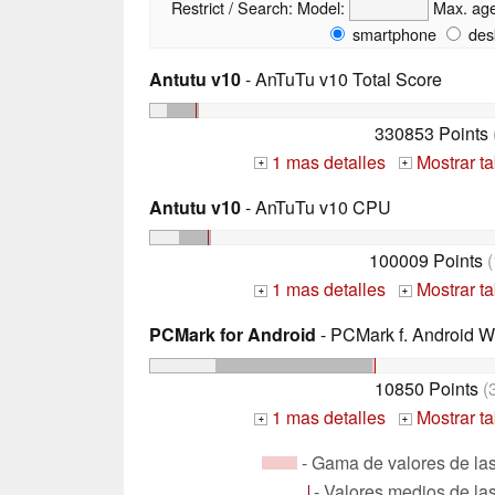
Restrict / Search:
Model:
Max. ag
smartphone
des
Antutu v10
- AnTuTu v10 Total Score
330853 Points
1 mas detalles
Mostrar t
+
+
Antutu v10
- AnTuTu v10 CPU
100009 Points
(
1 mas detalles
Mostrar t
+
+
PCMark for Android
- PCMark f. Android W
10850 Points
(
1 mas detalles
Mostrar t
+
+
- Gama de valores de las 
- Valores medios de las