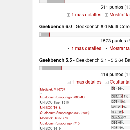
511 puntos
(1
1 mas detalles
Mostrar t
+
+
Geekbench 6.0
- Geekbench 6.0 Multi-Core
1573 puntos
(
1 mas detalles
Mostrar t
+
+
Geekbench 5.5
- Geekbench 5.1 - 5.5 64 Bi
419 puntos
(1
1 mas detalles
Ocultar t
+
-
58 -86%
Mediatek MT6737
...
374.1 -11%
Qualcomm Snapdragon 680 4G
376 -10%
UNISOC Tiger T310
380.2 -9%
UNISOC T618
386 -8%
Qualcomm Snapdragon 835 (8998)
387.5 -8%
Mediatek Helio G70
393 -6%
Qualcomm Snapdragon 710
403 -4%
UNISOC T619