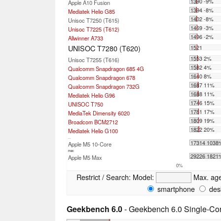
1390 -9%
Apple A10 Fusion
1394 -8%
Mediatek Helio G85
1402 -8%
Unisoc T7250 (T615)
1469 -3%
Unisoc T7225 (T612)
1496 -2%
Allwinner A733
UNISOC T7280 (T620)
1521
1553 2%
Unisoc T7255 (T616)
1582 4%
Qualcomm Snapdragon 685 4G
1640 8%
Qualcomm Snapdragon 678
1687 11%
Qualcomm Snapdragon 732G
1688 11%
Mediatek Helio G96
1746 15%
UNISOC T750
1781 17%
MediaTek Dimensity 6020
1809 19%
Broadcom BCM2712
1822 20%
Mediatek Helio G100
...
17314 1038
Apple M5 10-Core
max:
29226 1821
Apple M5 Max
0%
Restrict / Search:
Model:
Max. ag
smartphone
des
Geekbench 6.0
- Geekbench 6.0 Single-Co