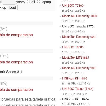
e:
years
all
laptop
»
UNISOC T7300
ktop
8x 2 GHz - 2.2 GHz
»
MediaTek Dimensity 1080
8x 2 GHz - 2.6 GHz
» UNISOC Tangula T770
(8%)
8x 2 GHz - 2.5 GHz
abla de comparación
»
MediaTek Dimensity 920
8x 2 GHz - 2.5 GHz
»
UNISOC T8300
8x 2 GHz - 2.2 GHz
10%)
»
MediaTek MT8188J
abla de comparación
8x 2 GHz - 2.2 GHz
»
MediaTek Dimensity 930
ork Score 3.1
8x 2 GHz - 2.2 GHz
»
HiSilicon Kirin 810
38%)
8x 1.88 GHz - 2.27 GHz
»
UNISOC T8200 (T765)
abla de comparación
8x 2.1 GHz - 2.3 GHz
pruebas para esta tarjeta gráfica
» HiSilicon Kirin 820e
8x 1.84 GHz - 2.22 GHz
 pruebas para esta tarjeta gráfica