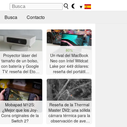
▼
Busca
Contacto
80%
Proyector láser del
Un rival del MacBook
tamaño de un bolso,
Neo con Intel Wildcat
con batería y Google
Lake por 449 dólares:
TV: reseña del Etoe
reseña del portátil
Dolphin 2
Chuwi UniBook
Mobapad M12S:
Reseña de la Thermal
¿Mejor que los Joy-
Master DV2: una sólida
Cons originales de la
cámara térmica para la
Switch 2?
observación de aves
con pantalla táctil de 5