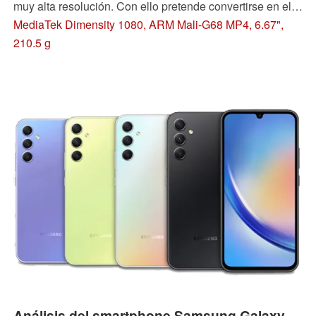
muy alta resolución. Con ello pretende convertirse en el
rey de la gama media. En nuestro análisis analizamos si
MediaTek Dimensity 1080, ARM Mali-G68 MP4, 6.67",
Xiaomi ha tenido éxito y si el importante sobreprecio en
210.5 g
comparación con el Note 12 Pro merece la pena.
Análisis del smartphone Samsung Galaxy