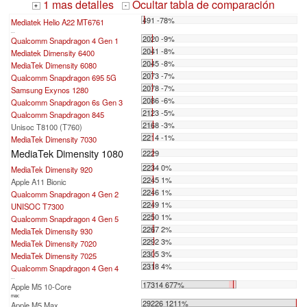
1 mas detalles
Ocultar tabla de comparación
+
-
491 -78%
Mediatek Helio A22 MT6761
...
2020 -9%
Qualcomm Snapdragon 4 Gen 1
2041 -8%
Mediatek Dimensity 6400
2045 -8%
MediaTek Dimensity 6080
2073 -7%
Qualcomm Snapdragon 695 5G
2078 -7%
Samsung Exynos 1280
2086 -6%
Qualcomm Snapdragon 6s Gen 3
2123 -5%
Qualcomm Snapdragon 845
2168 -3%
Unisoc T8100 (T760)
2214 -1%
MediaTek Dimensity 7030
MediaTek Dimensity 1080
2229
2234 0%
MediaTek Dimensity 920
2245 1%
Apple A11 Bionic
2246 1%
Qualcomm Snapdragon 4 Gen 2
2249 1%
UNISOC T7300
2250 1%
Qualcomm Snapdragon 4 Gen 5
2267 2%
MediaTek Dimensity 930
2292 3%
MediaTek Dimensity 7020
2305 3%
MediaTek Dimensity 7025
2318 4%
Qualcomm Snapdragon 4 Gen 4
...
17314 677%
Apple M5 10-Core
max:
29226 1211%
Apple M5 Max