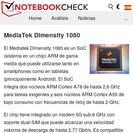
Home
Análisis
Noticias
...
FAQ/Técnica
Biblioteca
MediaTek Dimensity 1080
Orientación para la Compra
Busca
El Mediatek Dimensity 1080 es un SoC
(sistema en un chip) ARM de gama
Contacto
media que puede utilizarse tanto en
smartphones como en tabletas
(principalmente Android). El SoC
integra dos núcleos ARM Cortex-A78 de hasta 2,6 GHz
para tareas exigentes y seis núcleos ARM Cortex-A55 de
bajo consumo con frecuencias de reloj de hasta 2 GHz.
El chip tiene integrado un módem 5G sub-6 GHz con
soporte dual-SIM que puede alcanzar una velocidad
máxima de descarga de hasta 2,77 Gbit/s. Es compatible