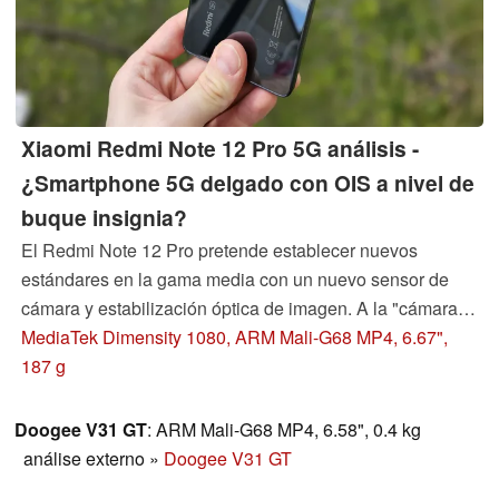
Xiaomi Redmi Note 12 Pro 5G análisis -
¿Smartphone 5G delgado con OIS a nivel de
buque insignia?
El Redmi Note 12 Pro pretende establecer nuevos
estándares en la gama media con un nuevo sensor de
cámara y estabilización óptica de imagen. A la "cámara
insignia" se suma el nuevo procesador MediaTek
MediaTek Dimensity 1080, ARM Mali-G68 MP4, 6.67",
Dimensity 1080. Descubre aquí si merece la pena una
187 g
actualización desde el Redmi 11 Pro.
Doogee V31 GT
: ARM Mali-G68 MP4, 6.58", 0.4 kg
análise externo
»
Doogee V31 GT