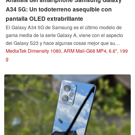
A34 5G: Un todoterreno asequible con
pantalla OLED extrabrillante
El Galaxy A34 5G de Samsung es el último modelo de
gama media de la serie Galaxy A, viene con el aspecto
del Galaxy S23 y hace algunas cosas mejor que su
predecesor. La pantalla Super AMOLED ha crecido hasta
MediaTek Dimensity 1080, ARM Mali-G68 MP4, 6.6", 199
las 6,6 pulgadas y alcanza más de 1000 cd/m². El
g
económico smartphone también ha mejorado en cuanto a
rendimiento del procesador y capacidad de
almacenamiento.