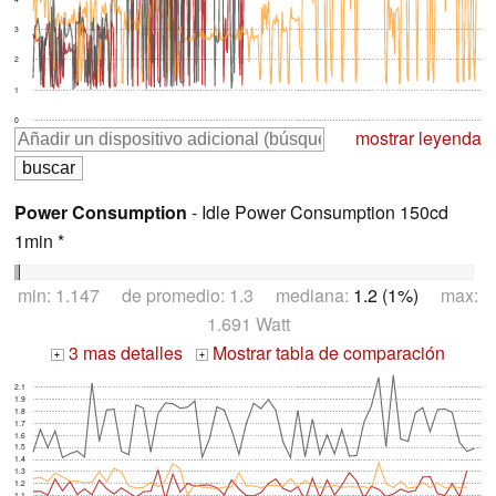
3
2
1
0
mostrar leyenda
Power Consumption
- Idle Power Consumption 150cd
1min *
min: 1.147 de promedio: 1.3 mediana:
1.2 (1%)
max:
1.691 Watt
3 mas detalles
Mostrar tabla de comparación
+
+
2.1
1.9
1.8
1.7
1.6
1.5
1.4
1.3
1.2
1.1