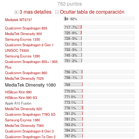
782 puntos
3 mas detalles
Ocultar tabla de comparación
+
-
58 -92%
Mediatek MT6737
...
717 -7%
Qualcomm Snapdragon 855
725 -6%
MediaTek Dimensity 900
729 -5%
Samsung Exynos 1330
731 -5%
Qualcomm Snapdragon 6 Gen 1
733 -5%
UNISOC T9300
745 -3%
Samsung Exynos 1280
751 -2%
Qualcomm Snapdragon 855+ / 855
Plus
756 -2%
Qualcomm Snapdragon 860
758 -1%
MediaTek Dimensity 7025
MediaTek Dimensity 1080
769
770 0%
HiSilicon Kirin 990
771 0%
HiSilicon Kirin 990 5G
773 1%
Apple A10 Fusion
776 1%
MediaTek Dimensity 920
781 2%
Qualcomm Snapdragon 778G 5G
781 2%
Samsung Exynos 1380
783 2%
MediaTek Dimensity 7060
784 2%
Qualcomm Snapdragon 6 Gen 3
787 2%
Qualcomm Snapdragon 7s Gen 2