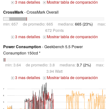
3 mas detalles
Mostrar tabla de comparación
+
+
CrossMark
- CrossMark Overall
min: 657 de promedio: 665 mediana:
665 (23%)
max:
672 Points
3 mas detalles
Mostrar tabla de comparación
+
+
Power Consumption
- Geekbench 5.5 Power
Consumption 150cd *
min: 3.64 de promedio: 3.8 mediana:
3.7 (2%)
max:
3.94 Watt
3 mas detalles
Mostrar tabla de comparación
+
+
7
6
5
4