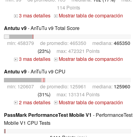
114 Points
3 mas detalles
Mostrar tabla de comparación
+
+
Antutu v9
- AnTuTu v9 Total Score
min: 458379 de promedio: 465350 mediana:
465350
(23%)
max: 472321 Points
3 mas detalles
Mostrar tabla de comparación
+
+
Antutu v9
- AnTuTu v9 CPU
min: 120607 de promedio: 125961 mediana:
125960
(31%)
max: 131314 Points
2 mas detalles
Mostrar tabla de comparación
+
+
PassMark PerformanceTest Mobile V1
- PerformanceTest
Mobile V1 CPU Tests