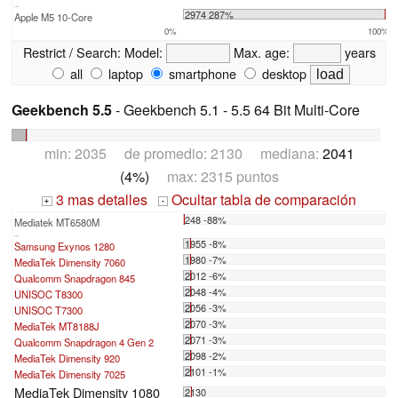
...
2974 287%
Apple M5 10-Core
0%
100%
Restrict / Search:
Model:
Max. age:
years
all
laptop
smartphone
desktop
Geekbench 5.5
- Geekbench 5.1 - 5.5 64 Bit Multi-Core
min: 2035 de promedio: 2130 mediana:
2041
(4%)
max: 2315 puntos
3 mas detalles
Ocultar tabla de comparación
+
-
248 -88%
Mediatek MT6580M
...
1955 -8%
Samsung Exynos 1280
1980 -7%
MediaTek Dimensity 7060
2012 -6%
Qualcomm Snapdragon 845
2048 -4%
UNISOC T8300
2056 -3%
UNISOC T7300
2070 -3%
MediaTek MT8188J
2071 -3%
Qualcomm Snapdragon 4 Gen 2
2098 -2%
MediaTek Dimensity 920
2101 -1%
MediaTek Dimensity 7025
MediaTek Dimensity 1080
2130