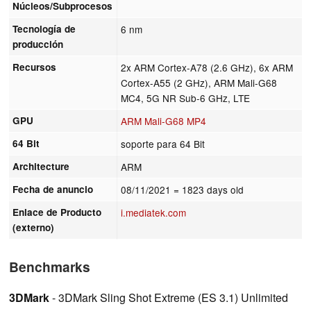
Núcleos/Subprocesos
Tecnología de
6 nm
producción
Recursos
2x ARM Cortex-A78 (2.6 GHz), 6x ARM
Cortex-A55 (2 GHz), ARM Mali-G68
MC4, 5G NR Sub-6 GHz, LTE
GPU
ARM Mali-G68 MP4
64 Bit
soporte para 64 Bit
Architecture
ARM
Fecha de anuncio
08/11/2021
= 1823 days old
Enlace de Producto
i.mediatek.com
(externo)
Benchmarks
3DMark
- 3DMark Sling Shot Extreme (ES 3.1) Unlimited