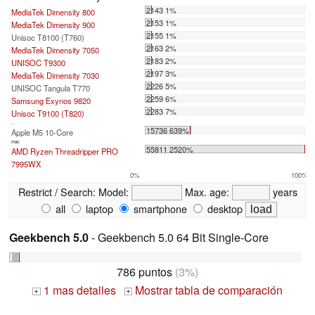
2143 1%
MediaTek Dimensity 800
2153 1%
MediaTek Dimensity 900
2155 1%
Unisoc T8100 (T760)
2163 2%
MediaTek Dimensity 7050
2183 2%
UNISOC T9300
2197 3%
MediaTek Dimensity 7030
2226 5%
UNISOC Tangula T770
2259 6%
Samsung Exynos 9820
2283 7%
Unisoc T9100 (T820)
...
15736 639%
Apple M5 10-Core
max:
55811 2520%
AMD Ryzen Threadripper PRO
7995WX
0%
100%
Restrict / Search:
Model:
Max. age:
years
all
laptop
smartphone
desktop
Geekbench 5.0
- Geekbench 5.0 64 Bit Single-Core
786 puntos
(3%)
1 mas detalles
Mostrar tabla de comparación
+
+