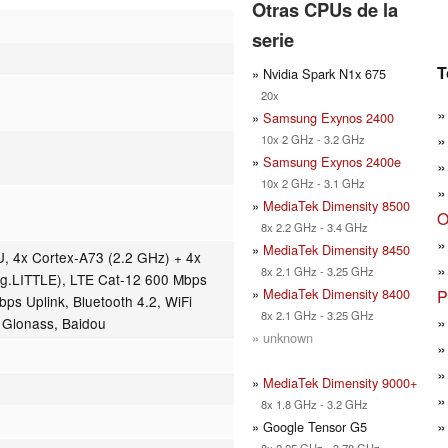
Otras CPUs de la
serie
T
» Nvidia Spark N1x 675
20x
»
Samsung Exynos 2400
10x 2 GHz - 3.2 GHz
»
Samsung Exynos 2400e
10x 2 GHz - 3.1 GHz
»
MediaTek Dimensity 8500
O
8x 2.2 GHz - 3.4 GHz
»
MediaTek Dimensity 8450
 4x Cortex-A73 (2.2 GHz) + 4x
8x 2.1 GHz - 3.25 GHz
ig.LITTLE), LTE Cat-12 600 Mbps
»
MediaTek Dimensity 8400
P
ps Uplink, Bluetooth 4.2, WiFi
8x 2.1 GHz - 3.25 GHz
 Glonass, Baidou
» unknown
»
MediaTek Dimensity 9000+
8x 1.8 GHz - 3.2 GHz
» Google Tensor G5
8x 2.25 GHz - 3.78 GHz