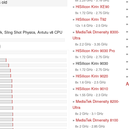
 old
»
HiSilicon Kirin XE90
9x 1.72 GHz - 2.75 GHz
»
HiSilicon Kirin T92
12x 1.6 GHz - 2.5 GHz
»
MediaTek Dimensity 8300-
, Sling Shot Physics, Antutu v8 CPU
Ultra
8x 2.2 GHz - 3.35 GHz
)
»
HiSilicon Kirin 9030 Pro
%
9x 1.72 GHz - 2.75 GHz
%
» HiSilicon Kirin 9030
%
8x 1.72 GHz - 2.75 GHz
»
HiSilicon Kirin 9020
8x 1.6 GHz - 2.5 GHz
A
»
HiSilicon Kirin 9010
8x 1.55 GHz - 2.3 GHz
»
MediaTek Dimensity 8200-
Ultra
8x 2 GHz - 3.1 GHz
»
MediaTek Dimensity 8100
8x 2 GHz - 2.85 GHz