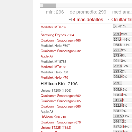
min: 296 de promedio: 299 mediana
4 mas detalles
Ocultar t
+
-
58 -81%
Mediatek MT6737
...
239 -20%
Samsung Exynos 7904
251.4 -16%
Qualcomm Snapdragon 460
258.5 -14%
Mediatek Helio P60T
271 -9%
Qualcomm Snapdragon 632
273 -9%
Apple A7
291 -3%
Mediatek MT8788
292.8 -2%
Mediatek MT8183
293 -2%
Mediatek Helio P60
298.9 0%
Mediatek Helio P70
HiSilicon Kirin 710A
299
305.9 2%
Unisoc T7200 (T606)
308.3 3%
Qualcomm Snapdragon 662
311 4%
Qualcomm Snapdragon 665
322.8 8%
Qualcomm Snapdragon 660
328 10%
Apple A8
330.5 11%
HiSilicon Kirin 710
344 15%
Qualcomm Snapdragon 670
347.2 16%
Unisoc T7225 (T612)
347.3 16%