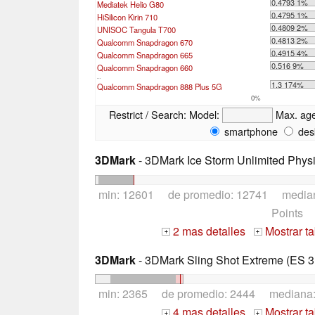
0.4793 1%
Mediatek Helio G80
0.4795 1%
HiSilicon Kirin 710
0.4809 2%
UNISOC Tangula T700
0.4813 2%
Qualcomm Snapdragon 670
0.4915 4%
Qualcomm Snapdragon 665
0.516 9%
Qualcomm Snapdragon 660
...
1.3 174%
Qualcomm Snapdragon 888 Plus 5G
0%
Restrict / Search:
Model:
Max. ag
smartphone
des
3DMark
- 3DMark Ice Storm Unlimited Phys
min: 12601 de promedio: 12741 media
Points
2 mas detalles
Mostrar t
+
+
3DMark
- 3DMark Sling Shot Extreme (ES 3.
min: 2365 de promedio: 2444 mediana
4 mas detalles
Mostrar t
+
+