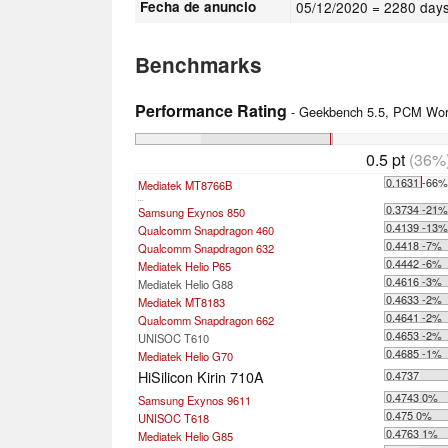
Fecha de anuncio
05/12/2020
= 2280 days
Benchmarks
Performance Rating
- Geekbench 5.5, PCM Work
0.5 pt
(36%
0.1631 -66
Mediatek MT8766B
...
0.3734 -21
Samsung Exynos 850
0.4139 -13
Qualcomm Snapdragon 460
0.4418 -7%
Qualcomm Snapdragon 632
0.4442 -6%
Mediatek Helio P65
0.4616 -3%
Mediatek Helio G88
0.4633 -2%
Mediatek MT8183
0.4641 -2%
Qualcomm Snapdragon 662
0.4653 -2%
UNISOC T610
0.4685 -1%
Mediatek Helio G70
HiSilicon Kirin 710A
0.4737
0.4743 0%
Samsung Exynos 9611
0.475 0%
UNISOC T618
0.4763 1%
Mediatek Helio G85