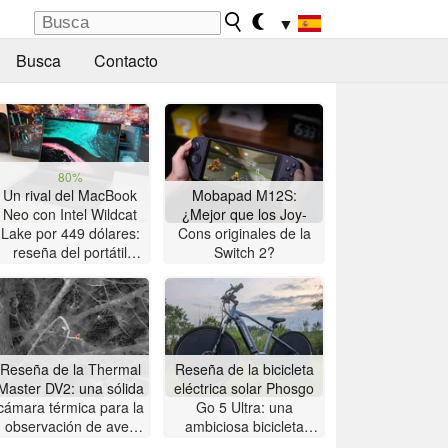
▼
Busca
Contacto
80%
Un rival del MacBook
Mobapad M12S:
Neo con Intel Wildcat
¿Mejor que los Joy-
Lake por 449 dólares:
Cons originales de la
reseña del portátil
Switch 2?
Chuwi UniBook
Reseña de la Thermal
Reseña de la bicicleta
Master DV2: una sólida
eléctrica solar Phosgo
cámara térmica para la
Go 5 Ultra: una
observación de aves
ambiciosa bicicleta
con pantalla táctil de 5
eléctrica solar con