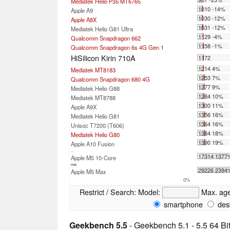
Mediatek Helio P35 MT6765
1010 -14%
Apple A9
1030 -12%
Apple A8X
1031 -12%
Mediatek Helio G81 Ultra
1129 -4%
Qualcomm Snapdragon 662
1158 -1%
Qualcomm Snapdragon 6s 4G Gen 1
HiSilicon Kirin 710A
1172
1214 4%
Mediatek MT8183
1253 7%
Qualcomm Snapdragon 680 4G
1277 9%
Mediatek Helio G88
1284 10%
Mediatek MT8788
1300 11%
Apple A9X
1356 16%
Mediatek Helio G81
1364 16%
Unisoc T7200 (T606)
1384 18%
Mediatek Helio G80
1390 19%
Apple A10 Fusion
...
17314 1377
Apple M5 10-Core
max:
29226 2394
Apple M5 Max
0%
Restrict / Search:
Model:
Max. ag
smartphone
des
Geekbench 5.5
- Geekbench 5.1 - 5.5 64 Bi