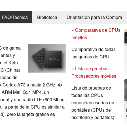
FAQ/Técnica
Biblioteca
Orientación para la Compra
» Comparativa de CPUs
móviles
oC de gama
Comparativa de todas
gentes y
las gamas de CPU.
 el Kirin
» Lista de pruebas -
IC (China)
Procesadores móviles
iados de
x Cortex-A73 a hasta 2 GHz, 4x
Lista de pruebas de
un ARM Mali G51 MP4, un
todas las CPUs
anal y una radio LTE (600 Mbps
conocidas usadas en
, la parte de la CPU es similar a
portátiles (CPUs de
, pero la tarjeta gráfica es
escritorio y portátiles)