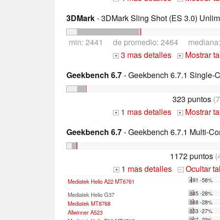
3DMark
- 3DMark Sling Shot (ES 3.0) Unlim
min: 2441 de promedio: 2464 mediana
3 mas detalles
Mostrar t
+
+
Geekbench 6.7
- Geekbench 6.7.1 Single-
323 puntos
(7
1 mas detalles
Mostrar t
+
+
Geekbench 6.7
- Geekbench 6.7.1 Multi-Co
1172 puntos
(
1 mas detalles
Ocultar t
+
-
491 -58%
Mediatek Helio A22 MT6761
...
845 -28%
Mediatek Helio G37
848 -28%
Mediatek MT8768
853 -27%
Allwinner A523
907 -23%