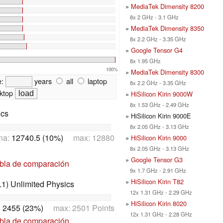
»
MediaTek Dimensity 8200
8x 2 GHz - 3.1 GHz
»
MediaTek Dimensity 8350
8x 2.2 GHz - 3.35 GHz
»
Google Tensor G4
8x 1.95 GHz
100%
»
MediaTek Dimensity 8300
e:
years
all
laptop
8x 2.2 GHz - 3.35 GHz
ktop
»
HiSilicon Kirin 9000W
8x 1.53 GHz - 2.49 GHz
ics
» HiSilicon Kirin 9000E
8x 2.05 GHz - 3.13 GHz
na:
12740.5 (10%)
max: 12880
»
HiSilicon Kirin 9000
8x 2.05 GHz - 3.13 GHz
»
Google Tensor G3
abla de comparación
9x 1.7 GHz - 2.91 GHz
»
HiSilicon Kirin T82
1) Unlimited Physics
12x 1.31 GHz - 2.29 GHz
»
HiSilicon Kirin 8020
:
2455 (23%)
max: 2501 Points
12x 1.31 GHz - 2.28 GHz
abla de comparación