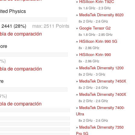
»
HiSilicon Kirin T92C
9x 1.6 GHz - 2.3 GHz
ited Physics
»
MediaTek Dimensity 8020
8x 2 GHz - 2.6 GHz
:
2441 (28%)
max: 2511 Points
»
Google Tensor G2
abla de comparación
8x 1.8 GHz - 2.85 GHz
»
HiSilicon Kirin 990 5G
Core
8x - 2.86 GHz
»
HiSilicon Kirin 990
%)
8x - 2.86 GHz
»
MediaTek Dimensity 1200
abla de comparación
8x 2 GHz - 3 GHz
re
»
MediaTek Dimensity 7450X
8x 2 GHz - 2.6 GHz
»
MediaTek Dimensity 7400X
4%)
8x 2 GHz - 2.6 GHz
abla de comparación
»
MediaTek Dimensity 7400-
Ultra
8x 2 GHz - 2.6 GHz
»
MediaTek Dimensity 7350
Pro 5G