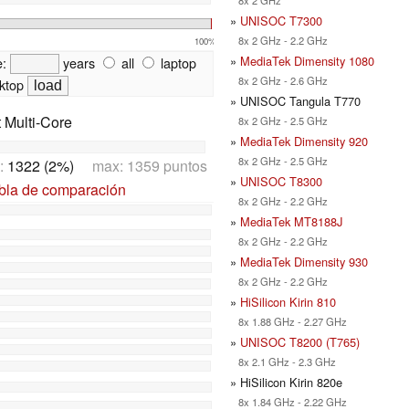
»
UNISOC T7300
8x 2 GHz - 2.2 GHz
100%
»
MediaTek Dimensity 1080
e:
years
all
laptop
8x 2 GHz - 2.6 GHz
ktop
» UNISOC Tangula T770
t Multi-Core
8x 2 GHz - 2.5 GHz
»
MediaTek Dimensity 920
8x 2 GHz - 2.5 GHz
:
1322 (2%)
max: 1359 puntos
»
UNISOC T8300
abla de comparación
8x 2 GHz - 2.2 GHz
»
MediaTek MT8188J
8x 2 GHz - 2.2 GHz
»
MediaTek Dimensity 930
8x 2 GHz - 2.2 GHz
»
HiSilicon Kirin 810
8x 1.88 GHz - 2.27 GHz
»
UNISOC T8200 (T765)
8x 2.1 GHz - 2.3 GHz
» HiSilicon Kirin 820e
8x 1.84 GHz - 2.22 GHz