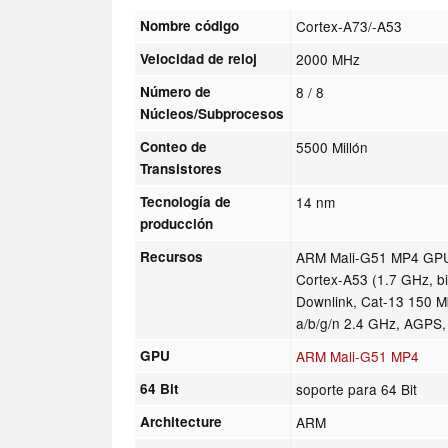
Nombre código
Cortex-A73/-A53
Velocidad de reloj
2000 MHz
Número de
8 / 8
Núcleos/Subprocesos
Conteo de
5500 Millón
Transistores
Tecnología de
14 nm
producción
Recursos
ARM Mali-G51 MP4 GPU,
Cortex-A53 (1.7 GHz, b
Downlink, Cat-13 150 Mb
a/b/g/n 2.4 GHz, AGPS,
GPU
ARM Mali-G51 MP4
64 Bit
soporte para 64 Bit
Architecture
ARM