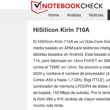
Home
Análisis
Noticias
HiSilicon Kirin 710A
El HiSilicon Kirin 710A es un Octa-Core-S
media basado en ARM para teléfonos inteli
tabletas basados en Android. Está basado en
710, pero fabricado en 14nm FinFET en SM
contra el TSMC en 12nm. Se anunció a med
2020 y contiene 8 núcleos de procesador (4
Cortex-A53 a hasta 1,7 GHz, BigLITTLE), 
controlador de memoria LPDDR4 de doble c
de bajada, 150 Mbps de subida). Por lo tanto
la Kirin 960 y 970 (ambas de mayor velocidad)
mucho más lenta.