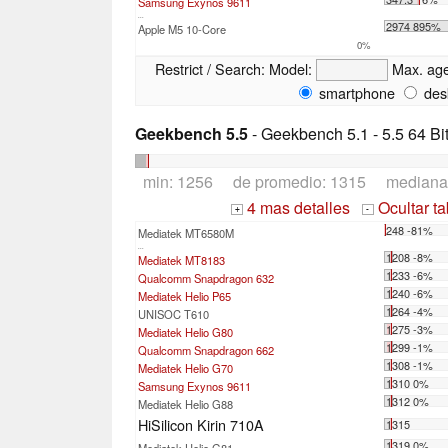
Samsung Exynos 9611
...
2974 895%
Apple M5 10-Core
0%
Restrict / Search:
Model:
Max. ag
smartphone
des
Geekbench 5.5
- Geekbench 5.1 - 5.5 64 Bi
min: 1256 de promedio: 1315 mediana
4 mas detalles
Ocultar t
+
-
248 -81%
Mediatek MT6580M
...
1208 -8%
Mediatek MT8183
1233 -6%
Qualcomm Snapdragon 632
1240 -6%
Mediatek Helio P65
1264 -4%
UNISOC T610
1275 -3%
Mediatek Helio G80
1299 -1%
Qualcomm Snapdragon 662
1308 -1%
Mediatek Helio G70
1310 0%
Samsung Exynos 9611
1312 0%
Mediatek Helio G88
HiSilicon Kirin 710A
1315
1319 0%