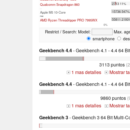
2713 11%
Qualcomm Snapdragon 860
...
15736 547%
Apple M5 10-Core
max:
55811 2193
AMD Ryzen Threadripper PRO 7995WX
0%
Restrict / Search:
Model:
Max. ag
smartphone
des
Geekbench 4.4
- Geekbench 4.1 - 4.4 64 Bi
3113 puntos
(2
1 mas detalles
Mostrar t
+
+
Geekbench 4.4
- Geekbench 4.1 - 4.4 64 Bi
9860 puntos
(
1 mas detalles
Mostrar t
+
+
Geekbench 3
- Geekbench 3 64 Bit Multi-C