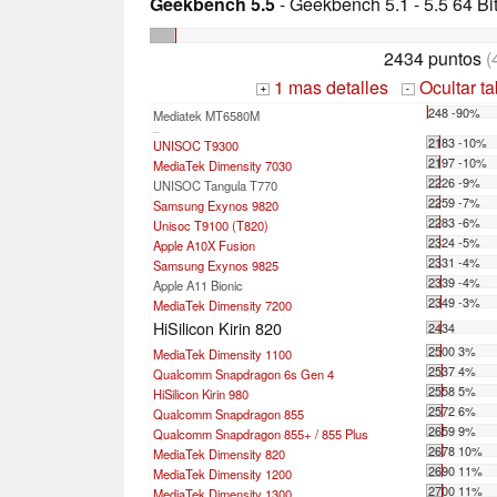
Geekbench 5.5
- Geekbench 5.1 - 5.5 64 Bi
2434 puntos
(
1 mas detalles
Ocultar t
+
-
248 -90%
Mediatek MT6580M
...
2183 -10%
UNISOC T9300
2197 -10%
MediaTek Dimensity 7030
2226 -9%
UNISOC Tangula T770
2259 -7%
Samsung Exynos 9820
2283 -6%
Unisoc T9100 (T820)
2324 -5%
Apple A10X Fusion
2331 -4%
Samsung Exynos 9825
2339 -4%
Apple A11 Bionic
2349 -3%
MediaTek Dimensity 7200
HiSilicon Kirin 820
2434
2500 3%
MediaTek Dimensity 1100
2537 4%
Qualcomm Snapdragon 6s Gen 4
2558 5%
HiSilicon Kirin 980
2572 6%
Qualcomm Snapdragon 855
2659 9%
Qualcomm Snapdragon 855+ / 855 Plus
2678 10%
MediaTek Dimensity 820
2690 11%
MediaTek Dimensity 1200
2700 11%
MediaTek Dimensity 1300