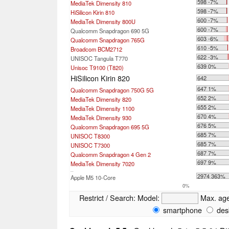
598 -7%
MediaTek Dimensity 810
598 -7%
HiSilicon Kirin 810
600 -7%
MediaTek Dimensity 800U
600 -7%
Qualcomm Snapdragon 690 5G
603 -6%
Qualcomm Snapdragon 765G
610 -5%
Broadcom BCM2712
622 -3%
UNISOC Tangula T770
639 0%
Unisoc T9100 (T820)
HiSilicon Kirin 820
642
647 1%
Qualcomm Snapdragon 750G 5G
652 2%
MediaTek Dimensity 820
655 2%
MediaTek Dimensity 1100
670 4%
MediaTek Dimensity 930
676 5%
Qualcomm Snapdragon 695 5G
685 7%
UNISOC T8300
685 7%
UNISOC T7300
687 7%
Qualcomm Snapdragon 4 Gen 2
697 9%
MediaTek Dimensity 7020
...
2974 363%
Apple M5 10-Core
0%
Restrict / Search:
Model:
Max. ag
smartphone
des