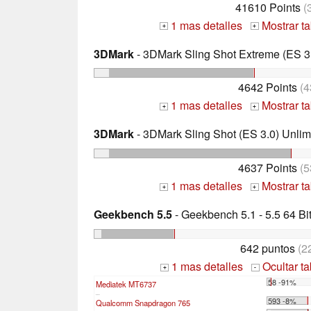
41610 Points
(
1 mas detalles
Mostrar t
+
+
3DMark
- 3DMark Sling Shot Extreme (ES 3.
4642 Points
(4
1 mas detalles
Mostrar t
+
+
3DMark
- 3DMark Sling Shot (ES 3.0) Unlim
4637 Points
(5
1 mas detalles
Mostrar t
+
+
Geekbench 5.5
- Geekbench 5.1 - 5.5 64 Bi
642 puntos
(2
1 mas detalles
Ocultar t
+
-
58 -91%
Mediatek MT6737
...
593 -8%
Qualcomm Snapdragon 765