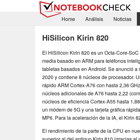
Home
Análisis
Noticias
HiSilicon Kirin 820
El HiSilicon Kirin 820 es un Octa-Core-So
media basado en ARM para teléfonos inteli
tabletas basados en Android. Se anunció a
2020 y contiene 8 núcleos de procesador. U
rápido ARM Cortex-A76 con hasta 2,36 GHz,
núcleos adicionales de A76 hasta 2,22 (como
núcleos de eficiencia Cortex-A55 hasta 1,8
un módem de 5G y una tarjeta gráfica rápi
MP6. Para la aceleración de la IA, el Kirin
El rendimiento de la parte de la CPU en nue
superior al del antiguo Kirin 810 (gracias al