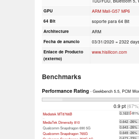
TDD/FDD, Bluetooth 5, 
GPU
ARM Mali-G57 MP6
64 Bit
soporte para 64 Bit
Architecture
ARM
Fecha de anuncio
03/31/2020
= 2322 days
Enlace de Producto
www.hisilicon.com
(externo)
Benchmarks
Performance Rating
- Geekbench 5.5, PCM Work
0.9 pt
(67%
0.1631 -81
Mediatek MT8766B
...
0.642 -26%
MediaTek Dimensity 810
0.643 -26%
Qualcomm Snapdragon 690 5G
0.649 -26%
Qualcomm Snapdragon 765G
0.673 -23%
Qualcomm Snapdragon 750G 5G