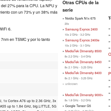
Otras CPUs de la
o del 27% para la CPU. La NPU y
serie
miento con un 73% y un 38% más
T
» Nvidia Spark N1x 675
20x
WiFi 6.
»
Samsung Exynos 2400
10x 2 GHz - 3.2 GHz
e 7nm en TSMC y por lo tanto
»
Samsung Exynos 2400e
10x 2 GHz - 3.1 GHz
»
MediaTek Dimensity 8500
O
8x 2.2 GHz - 3.4 GHz
»
MediaTek Dimensity 8450
8x 2.1 GHz - 3.25 GHz
»
MediaTek Dimensity 8400
P
8x 2.1 GHz - 3.25 GHz
» unknown
»
MediaTek Dimensity 9000+
8x 1.8 GHz - 3.2 GHz
 1x Cortex-A76 up to 2.36 GHz, 3x
» Google Tensor G5
 A55 up to 1.84 GHz, big.LITTLE, 5G
8x 2.25 GHz - 3.78 GHz