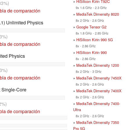
»
HiSilicon Kirin T92C
33%)
9x 1.6 GHz - 2.3 GHz
abla de comparación
»
MediaTek Dimensity 8020
8x 2 GHz - 2.6 GHz
1) Unlimited Physics
»
Google Tensor G2
8x 1.8 GHz - 2.85 GHz
3%)
»
HiSilicon Kirin 990 5G
abla de comparación
8x - 2.86 GHz
»
HiSilicon Kirin 990
ited Physics
8x - 2.86 GHz
»
MediaTek Dimensity 1200
3%)
8x 2 GHz - 3 GHz
abla de comparación
»
MediaTek Dimensity 7450X
8x 2 GHz - 2.6 GHz
t Single-Core
»
MediaTek Dimensity 7400X
8x 2 GHz - 2.6 GHz
2%)
»
MediaTek Dimensity 7400-
Ultra
abla de comparación
8x 2 GHz - 2.6 GHz
»
MediaTek Dimensity 7350
Pro 5G