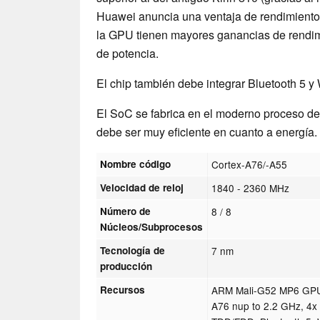
Huawei anuncia una ventaja de rendimient
la GPU tienen mayores ganancias de rendi
de potencia.
El chip también debe integrar Bluetooth 5 y 
El SoC se fabrica en el moderno proceso d
debe ser muy eficiente en cuanto a energía.
Nombre código
Cortex-A76/-A55
Velocidad de reloj
1840 - 2360 MHz
Número de
8 / 8
Núcleos/Subprocesos
Tecnología de
7 nm
producción
Recursos
ARM Mali-G52 MP6 GPU,
A76 nup to 2.2 GHz, 4x