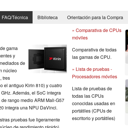
FAQ/Técnica
Biblioteca
Orientación para la Compra
» Comparativa de CPUs
móviles
C de gama
Comparativa de todas
gentes y
las gamas de CPU.
 mediados de
» Lista de pruebas -
n núcleo
Procesadores móviles
 tres
 el antiguo Kirin 810) y cuatro
Lista de pruebas de
8 GHz. Además, el SoC integra
todas las CPUs
da de rango medio ARM Mali-G57
conocidas usadas en
 820 integra una NPU DaVinci.
portátiles (CPUs de
escritorio y portátiles)
stras pruebas fue ligeramente
 núcleo de rendimiento rápido).