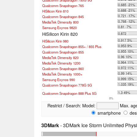
0.685 -21%
Qualcomm Snapdragon 765
0.688 -21%
HiSilicon Kirin 810
0.721 -17%
Qualcomm Snapdragon 845
0.768 -12%
MediaTek Dimensity 800
0.81 -7%
Samsung Exynos 9820
HiSilicon Kirin 820
0.872
0.917 5%
HiSilicon Kirin 980
0.953 9%
Qualcomm Snapdragon 855+ / 855 Plus
0.955 10%
Qualcomm Snapdragon 855
0.96 10%
MediaTek Dimensity 820
0.964 11%
MediaTek Dimensity 1200
0.972 11%
Qualcomm Snapdragon 860
0.99 14%
MediaTek Dimensity 1000+
0.999 15%
Samsung Exynos 990
1.035 19%
Qualcomm Snapdragon 778G 5G
...
1.3 49%
Qualcomm Snapdragon 888 Plus 5G
0%
Restrict / Search:
Model:
Max. ag
smartphone
des
3DMark
- 3DMark Ice Storm Unlimited Phys