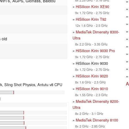
WiFi 6, AGPS, Glonass, Baidou
»
HiSilicon Kirin XE90
9x 1.72 GHz - 2.75 GHz
»
HiSilicon Kirin T92
12x 1.6 GHz - 2.5 GHz
»
MediaTek Dimensity 8300-
Ultra
 old
8x 2.2 GHz - 3.35 GHz
»
HiSilicon Kirin 9030 Pro
9x 1.72 GHz - 2.75 GHz
» HiSilicon Kirin 9030
8x 1.72 GHz - 2.75 GHz
»
HiSilicon Kirin 9020
8x 1.6 GHz - 2.5 GHz
A
, Sling Shot Physics, Antutu v8 CPU
»
HiSilicon Kirin 9010
8x 1.55 GHz - 2.3 GHz
)
»
MediaTek Dimensity 8200-
%
Ultra
8x 2 GHz - 3.1 GHz
»
MediaTek Dimensity 8100
8x 2 GHz - 2.85 GHz