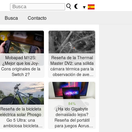
▼
Busca
Contacto
Mobapad M12S:
Reseña de la Thermal
¿Mejor que los Joy-
Master DV2: una sólida
Cons originales de la
cámara térmica para la
Switch 2?
observación de aves
con pantalla táctil de 5
pulgadas
84%
Reseña de la bicicleta
¿Ha ido Gigabyte
eléctrica solar Phosgo
demasiado lejos?
Go 5 Ultra: una
Reseña del portátil
ambiciosa bicicleta
para juegos Aorus
eléctrica solar con
Master 16 con AMD