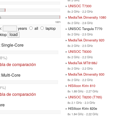
»
UNISOC T7300
8x 2 GHz - 2.2 GHz
»
MediaTek Dimensity 1080
%
100%
8x 2 GHz - 2.6 GHz
e:
years
all
laptop
» UNISOC Tangula T770
ktop
8x 2 GHz - 2.5 GHz
»
MediaTek Dimensity 920
t Single-Core
8x 2 GHz - 2.5 GHz
»
UNISOC T8300
8%)
8x 2 GHz - 2.2 GHz
»
MediaTek MT8188J
abla de comparación
8x 2 GHz - 2.2 GHz
»
MediaTek Dimensity 930
t Multi-Core
8x 2 GHz - 2.2 GHz
»
HiSilicon Kirin 810
9%)
8x 1.88 GHz - 2.27 GHz
abla de comparación
»
UNISOC T8200 (T765)
8x 2.1 GHz - 2.3 GHz
ore
» HiSilicon Kirin 820e
8x 1.84 GHz - 2.22 GHz