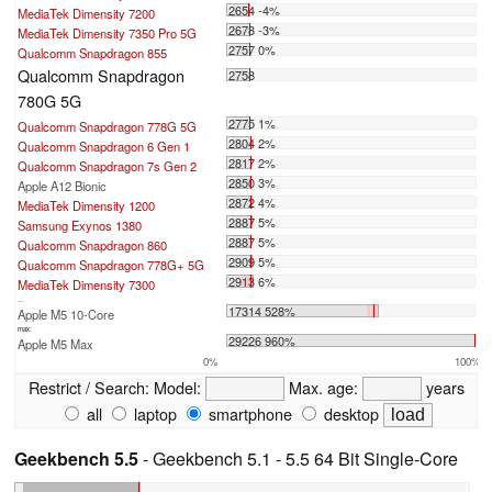
2654 -4%
MediaTek Dimensity 7200
2678 -3%
MediaTek Dimensity 7350 Pro 5G
2757 0%
Qualcomm Snapdragon 855
Qualcomm Snapdragon
2758
780G 5G
2775 1%
Qualcomm Snapdragon 778G 5G
2804 2%
Qualcomm Snapdragon 6 Gen 1
2817 2%
Qualcomm Snapdragon 7s Gen 2
2850 3%
Apple A12 Bionic
2872 4%
MediaTek Dimensity 1200
2887 5%
Samsung Exynos 1380
2887 5%
Qualcomm Snapdragon 860
2909 5%
Qualcomm Snapdragon 778G+ 5G
2913 6%
MediaTek Dimensity 7300
...
17314 528%
Apple M5 10-Core
max:
29226 960%
Apple M5 Max
0%
100%
Restrict / Search:
Model:
Max. age:
years
all
laptop
smartphone
desktop
Geekbench 5.5
- Geekbench 5.1 - 5.5 64 Bit Single-Core