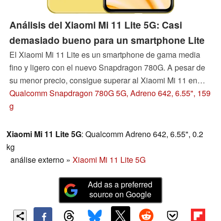
Análisis del Xiaomi Mi 11 Lite 5G: Casi
demasiado bueno para un smartphone Lite
El Xiaomi Mi 11 Lite es un smartphone de gama media
fino y ligero con el nuevo Snapdragon 780G. A pesar de
su menor precio, consigue superar al Xiaomi Mi 11 en
algunos aspectos.
Qualcomm Snapdragon 780G 5G, Adreno 642, 6.55", 159
g
Xiaomi Mi 11 Lite 5G
: Qualcomm Adreno 642, 6.55", 0.2
kg
análise externo
»
Xiaomi Mi 11 Lite 5G
Add as a preferred
source on Google