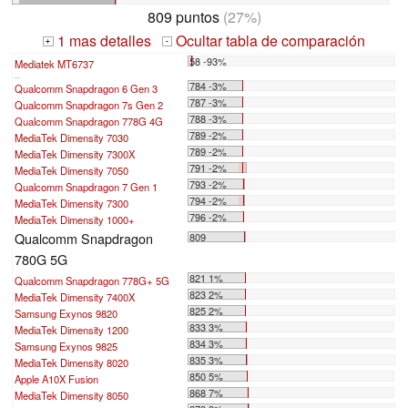
809 puntos
(27%)
1 mas detalles
Ocultar tabla de comparación
+
-
58 -93%
Mediatek MT6737
...
784 -3%
Qualcomm Snapdragon 6 Gen 3
787 -3%
Qualcomm Snapdragon 7s Gen 2
788 -3%
Qualcomm Snapdragon 778G 4G
789 -2%
MediaTek Dimensity 7030
789 -2%
MediaTek Dimensity 7300X
791 -2%
MediaTek Dimensity 7050
793 -2%
Qualcomm Snapdragon 7 Gen 1
794 -2%
MediaTek Dimensity 7300
796 -2%
MediaTek Dimensity 1000+
Qualcomm Snapdragon
809
780G 5G
821 1%
Qualcomm Snapdragon 778G+ 5G
823 2%
MediaTek Dimensity 7400X
825 2%
Samsung Exynos 9820
833 3%
MediaTek Dimensity 1200
834 3%
Samsung Exynos 9825
835 3%
MediaTek Dimensity 8020
850 5%
Apple A10X Fusion
868 7%
MediaTek Dimensity 8050