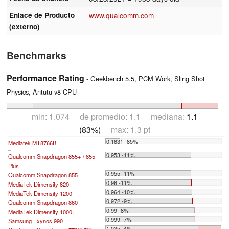
Enlace de Producto
www.qualcomm.com
(externo)
Benchmarks
Performance Rating
- Geekbench 5.5, PCM Work, Sling Shot
Physics, Antutu v8 CPU
min: 1.074 de promedio: 1.1 mediana:
1.1
(83%)
max: 1.3 pt
0.1631 -85%
Mediatek MT8766B
...
0.953 -11%
Qualcomm Snapdragon 855+ / 855
Plus
0.955 -11%
Qualcomm Snapdragon 855
0.96 -11%
MediaTek Dimensity 820
0.964 -10%
MediaTek Dimensity 1200
0.972 -9%
Qualcomm Snapdragon 860
0.99 -8%
MediaTek Dimensity 1000+
0.999 -7%
Samsung Exynos 990
1.035 -4%