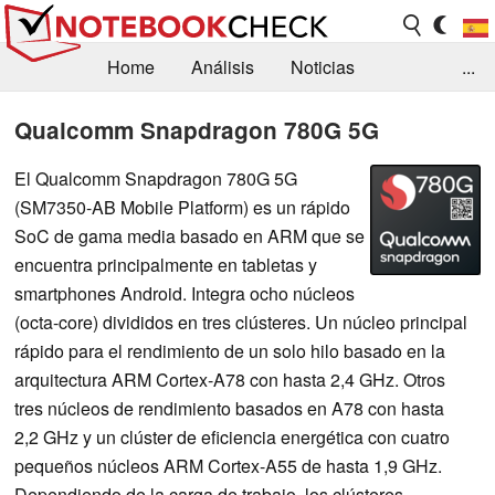
Home
Análisis
Noticias
...
FAQ/Técnica
Biblioteca
Qualcomm Snapdragon 780G 5G
Orientación para la Compra
Busca
El Qualcomm Snapdragon 780G 5G
(SM7350-AB Mobile Platform) es un rápido
Contacto
SoC de gama media basado en ARM que se
encuentra principalmente en tabletas y
smartphones Android. Integra ocho núcleos
(octa-core) divididos en tres clústeres. Un núcleo principal
rápido para el rendimiento de un solo hilo basado en la
arquitectura ARM Cortex-A78 con hasta 2,4 GHz. Otros
tres núcleos de rendimiento basados en A78 con hasta
2,2 GHz y un clúster de eficiencia energética con cuatro
pequeños núcleos ARM Cortex-A55 de hasta 1,9 GHz.
Dependiendo de la carga de trabajo, los clústeres