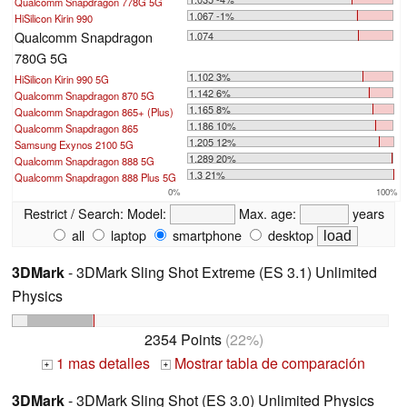
Qualcomm Snapdragon 778G 5G
1.067 -1%
HiSilicon Kirin 990
Qualcomm Snapdragon
1.074
780G 5G
1.102 3%
HiSilicon Kirin 990 5G
1.142 6%
Qualcomm Snapdragon 870 5G
1.165 8%
Qualcomm Snapdragon 865+ (Plus)
1.186 10%
Qualcomm Snapdragon 865
1.205 12%
Samsung Exynos 2100 5G
1.289 20%
Qualcomm Snapdragon 888 5G
1.3 21%
Qualcomm Snapdragon 888 Plus 5G
0%
100%
Restrict / Search:
Model:
Max. age:
years
all
laptop
smartphone
desktop
3DMark
- 3DMark Sling Shot Extreme (ES 3.1) Unlimited
Physics
2354 Points
(22%)
1 mas detalles
Mostrar tabla de comparación
+
+
3DMark
- 3DMark Sling Shot (ES 3.0) Unlimited Physics