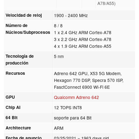
A78/A55)
Velocidad de reloj
1900 - 2400 MHz
Número de
8 / 8
Núcleos/Subprocesos
1 x 2.4 GHz ARM Cortex-A78
3 x 2.2 GHz ARM Cortex-A78
4 x 1.9 GHz ARM Cortex-A55
Tecnología de
5 nm
producción
Recursos
Adreno 642 GPU, X53 5G Modem,
Hexagon 770 DSP, Specra 570 ISP,
FasctConnect 6900 Wi-Fi 6E
GPU
Qualcomm Adreno 642
Chip AI
12 TOPS INT8
64 Bit
soporte para 64 Bit
Architecture
ARM
Fecha de anuncio
03/25/2021
= 1963 days old