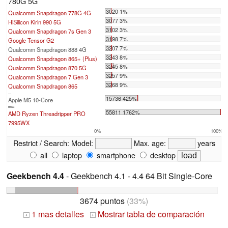
780G 5G
3020 1%
Qualcomm Snapdragon 778G 4G
3077 3%
HiSilicon Kirin 990 5G
3102 3%
Qualcomm Snapdragon 7s Gen 3
3198 7%
Google Tensor G2
3207 7%
Qualcomm Snapdragon 888 4G
3243 8%
Qualcomm Snapdragon 865+ (Plus)
3245 8%
Qualcomm Snapdragon 870 5G
3257 9%
Qualcomm Snapdragon 7 Gen 3
3268 9%
Qualcomm Snapdragon 865
...
15736 425%
Apple M5 10-Core
max:
55811 1762%
AMD Ryzen Threadripper PRO
7995WX
0%
100%
Restrict / Search:
Model:
Max. age:
years
all
laptop
smartphone
desktop
Geekbench 4.4
- Geekbench 4.1 - 4.4 64 Bit Single-Core
3674 puntos
(33%)
1 mas detalles
Mostrar tabla de comparación
+
+