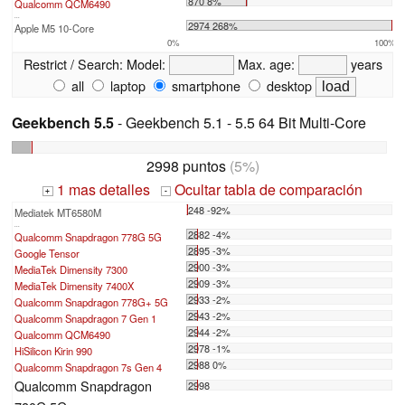
870 8%
Qualcomm QCM6490
...
2974 268%
Apple M5 10-Core
0%
100%
Restrict / Search:
Model:
Max. age:
years
all
laptop
smartphone
desktop
Geekbench 5.5
- Geekbench 5.1 - 5.5 64 Bit Multi-Core
2998 puntos
(5%)
1 mas detalles
Ocultar tabla de comparación
+
-
248 -92%
Mediatek MT6580M
...
2882 -4%
Qualcomm Snapdragon 778G 5G
2895 -3%
Google Tensor
2900 -3%
MediaTek Dimensity 7300
2909 -3%
MediaTek Dimensity 7400X
2933 -2%
Qualcomm Snapdragon 778G+ 5G
2943 -2%
Qualcomm Snapdragon 7 Gen 1
2944 -2%
Qualcomm QCM6490
2978 -1%
HiSilicon Kirin 990
2988 0%
Qualcomm Snapdragon 7s Gen 4
Qualcomm Snapdragon
2998