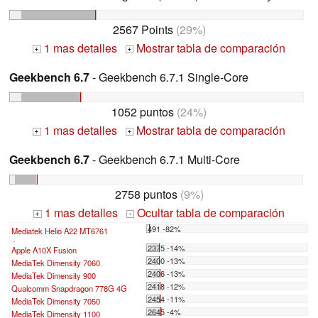
2567 Points
(29%)
1 mas detalles
Mostrar tabla de comparación
+
+
Geekbench 6.7
- Geekbench 6.7.1 Single-Core
1052 puntos
(24%)
1 mas detalles
Mostrar tabla de comparación
+
+
Geekbench 6.7
- Geekbench 6.7.1 Multi-Core
2758 puntos
(9%)
1 mas detalles
Ocultar tabla de comparación
+
-
491 -82%
Mediatek Helio A22 MT6761
...
2375 -14%
Apple A10X Fusion
2400 -13%
MediaTek Dimensity 7060
2406 -13%
MediaTek Dimensity 900
2418 -12%
Qualcomm Snapdragon 778G 4G
2454 -11%
MediaTek Dimensity 7050
2645 -4%
MediaTek Dimensity 1100