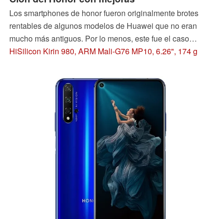
Los smartphones de honor fueron originalmente brotes
rentables de algunos modelos de Huawei que no eran
mucho más antiguos. Por lo menos, este fue el caso
antes de que la subsidiaria comenzara a fortalecer su
HiSilicon Kirin 980, ARM Mali-G76 MP10, 6.26", 174 g
propia identidad y a avanzar, como por ejemplo cuando
fue la primera en introducir una cámara de 48-MP en el
Honor V20. Pero la Nova 5T de Huawei es realmente una
Honor 20. De esta manera, Huawei puede seguir
utilizando los servicios de Google, ya que la Honor 20 fue
introducida en el mercado antes de la fecha límite en los
EE.UU.