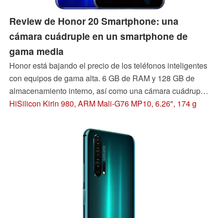
Review de Honor 20 Smartphone: una
cámara cuádruple en un smartphone de
gama media
Honor está bajando el precio de los teléfonos inteligentes
con equipos de gama alta. 6 GB de RAM y 128 GB de
almacenamiento interno, así como una cámara cuádruple,
suenan muy bien sobre el papel y las otras características
HiSilicon Kirin 980, ARM Mali-G76 MP10, 6.26", 174 g
también parecen prometedoras. Averigüe lo que el
teléfono de $500 realmente tiene que ofrecer en nuestra
revisión.