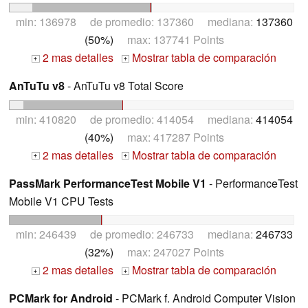
min: 136978 de promedio: 137360 mediana:
137360
(50%)
max: 137741 Points
2 mas detalles
Mostrar tabla de comparación
+
+
AnTuTu v8
- AnTuTu v8 Total Score
min: 410820 de promedio: 414054 mediana:
414054
(40%)
max: 417287 Points
2 mas detalles
Mostrar tabla de comparación
+
+
PassMark PerformanceTest Mobile V1
- PerformanceTest
Mobile V1 CPU Tests
min: 246439 de promedio: 246733 mediana:
246733
(32%)
max: 247027 Points
2 mas detalles
Mostrar tabla de comparación
+
+
PCMark for Android
- PCMark f. Android Computer Vision