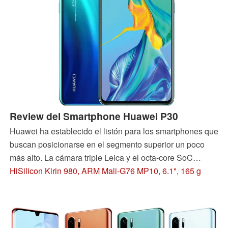
Review del Smartphone Huawei P30
Huawei ha establecido el listón para los smartphones que
buscan posicionarse en el segmento superior un poco
más alto. La cámara triple Leica y el octa-core SoC
suenan bien sobre el papel, y el resto de la especificación
HiSilicon Kirin 980, ARM Mali-G76 MP10, 6.1", 165 g
también parece tener mucho que ofrecer. Descubra en
nuestra revisión lo que el Huawei P30 realmente aporta a
la mesa.