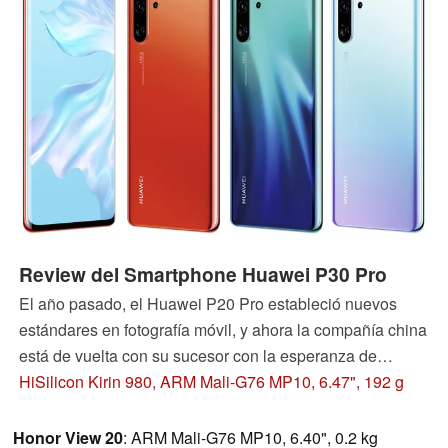
Review del Smartphone Huawei P30 Pro
El año pasado, el Huawei P20 Pro estableció nuevos
estándares en fotografía móvil, y ahora la compañía china
está de vuelta con su sucesor con la esperanza de
construir sobre esos éxitos. El P30 Pro también incluye
HiSilicon Kirin 980, ARM Mali-G76 MP10, 6.47", 192 g
toda la tecnología que hemos llegado a esperar de un
buque insignia con un precio superior. Sigue leyendo
Honor View 20
: ARM Mali-G76 MP10, 6.40", 0.2 kg