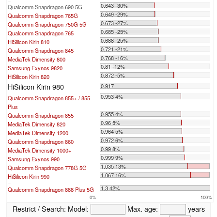
...
0.643 -30%
Qualcomm Snapdragon 690 5G
0.649 -29%
Qualcomm Snapdragon 765G
0.673 -27%
Qualcomm Snapdragon 750G 5G
0.685 -25%
Qualcomm Snapdragon 765
0.688 -25%
HiSilicon Kirin 810
0.721 -21%
Qualcomm Snapdragon 845
0.768 -16%
MediaTek Dimensity 800
0.81 -12%
Samsung Exynos 9820
0.872 -5%
HiSilicon Kirin 820
HiSilicon Kirin 980
0.917
0.953 4%
Qualcomm Snapdragon 855+ / 855
Plus
0.955 4%
Qualcomm Snapdragon 855
0.96 5%
MediaTek Dimensity 820
0.964 5%
MediaTek Dimensity 1200
0.972 6%
Qualcomm Snapdragon 860
0.99 8%
MediaTek Dimensity 1000+
0.999 9%
Samsung Exynos 990
1.035 13%
Qualcomm Snapdragon 778G 5G
1.067 16%
HiSilicon Kirin 990
...
1.3 42%
Qualcomm Snapdragon 888 Plus 5G
0%
100%
Restrict / Search:
Model:
Max. age:
years