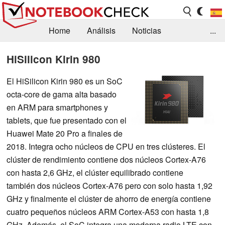
Home
Análisis
Noticias
...
FAQ/Técnica
Biblioteca
HiSilicon Kirin 980
Orientación para la Compra
Busca
El HiSilicon Kirin 980 es un SoC
octa-core de gama alta basado
Contacto
en ARM para smartphones y
tablets, que fue presentado con el
Huawei Mate 20 Pro a finales de
2018. Integra ocho núcleos de CPU en tres clústeres. El
clúster de rendimiento contiene dos núcleos Cortex-A76
con hasta 2,6 GHz, el clúster equilibrado contiene
también dos núcleos Cortex-A76 pero con solo hasta 1,92
GHz y finalmente el clúster de ahorro de energía contiene
cuatro pequeños núcleos ARM Cortex-A53 con hasta 1,8
GHz. Además, el SoC integra una moderna radio LTE con