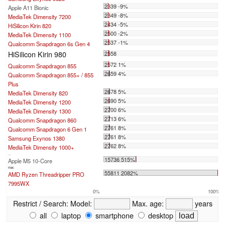
2339 -9%
Apple A11 Bionic
2349 -8%
MediaTek Dimensity 7200
2434 -5%
HiSilicon Kirin 820
2500 -2%
MediaTek Dimensity 1100
2537 -1%
Qualcomm Snapdragon 6s Gen 4
HiSilicon Kirin 980
2558
2572 1%
Qualcomm Snapdragon 855
2659 4%
Qualcomm Snapdragon 855+ / 855
Plus
2678 5%
MediaTek Dimensity 820
2690 5%
MediaTek Dimensity 1200
2700 6%
MediaTek Dimensity 1300
2713 6%
Qualcomm Snapdragon 860
2761 8%
Qualcomm Snapdragon 6 Gen 1
2761 8%
Samsung Exynos 1380
2762 8%
MediaTek Dimensity 1000+
...
15736 515%
Apple M5 10-Core
max:
55811 2082%
AMD Ryzen Threadripper PRO
7995WX
0%
100%
Restrict / Search:
Model:
Max. age:
years
all
laptop
smartphone
desktop