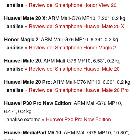
para saber si Huawei ha desarrollado una nueva
análise
»
Review del Smartphone Honor View 20
maravilla de la cámara y cómo le va con otros buques
Huawei Mate 20 X
: ARM Mali-G76 MP10, 7.20", 0.2 kg
insignia actuales.
análise
»
Review del Smartphone Huawei Mate 20 X
Honor Magic 2
: ARM Mali-G76 MP10, 6.39", 0.2 kg
análise
»
Review del Smartphone Honor Magic 2
Huawei Mate 20
: ARM Mali-G76 MP10, 6.53", 0.2 kg
análise
»
Review del Smartphone Huawei Mate 20
Huawei Mate 20 Pro
: ARM Mali-G76 MP10, 6.30", 0.2 kg
análise
»
Review del Smartphone Huawei Mate 20 Pro
Huawei P30 Pro New Edition
: ARM Mali-G76 MP10,
6.47", 0.2 kg
análise externo
»
Huawei P30 Pro New Edition
Huawei MediaPad M6 10
: ARM Mali-G76 MP10, 10.80",