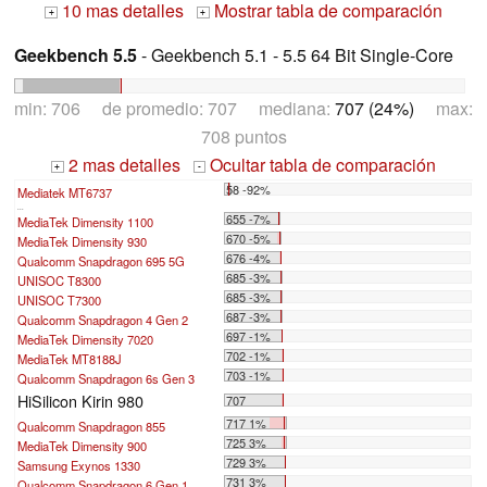
10 mas detalles
Mostrar tabla de comparación
+
+
Geekbench 5.5
- Geekbench 5.1 - 5.5 64 Bit Single-Core
min: 706 de promedio: 707 mediana:
707 (24%)
max:
708 puntos
2 mas detalles
Ocultar tabla de comparación
+
-
58 -92%
Mediatek MT6737
...
655 -7%
MediaTek Dimensity 1100
670 -5%
MediaTek Dimensity 930
676 -4%
Qualcomm Snapdragon 695 5G
685 -3%
UNISOC T8300
685 -3%
UNISOC T7300
687 -3%
Qualcomm Snapdragon 4 Gen 2
697 -1%
MediaTek Dimensity 7020
702 -1%
MediaTek MT8188J
703 -1%
Qualcomm Snapdragon 6s Gen 3
HiSilicon Kirin 980
707
717 1%
Qualcomm Snapdragon 855
725 3%
MediaTek Dimensity 900
729 3%
Samsung Exynos 1330
731 3%
Qualcomm Snapdragon 6 Gen 1