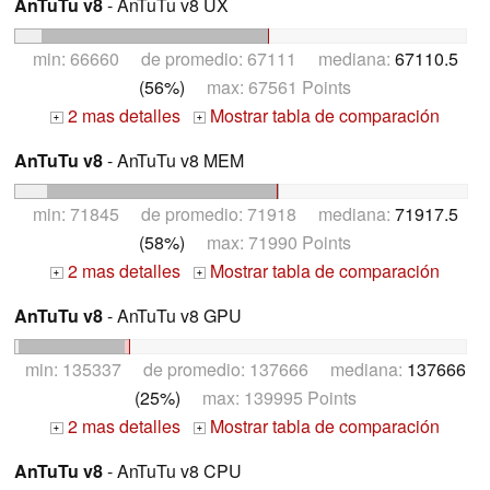
AnTuTu v8
- AnTuTu v8 UX
min: 66660 de promedio: 67111 mediana:
67110.5
(56%)
max: 67561 Points
2 mas detalles
Mostrar tabla de comparación
+
+
AnTuTu v8
- AnTuTu v8 MEM
min: 71845 de promedio: 71918 mediana:
71917.5
(58%)
max: 71990 Points
2 mas detalles
Mostrar tabla de comparación
+
+
AnTuTu v8
- AnTuTu v8 GPU
min: 135337 de promedio: 137666 mediana:
137666
(25%)
max: 139995 Points
2 mas detalles
Mostrar tabla de comparación
+
+
AnTuTu v8
- AnTuTu v8 CPU