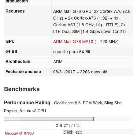
producción
Recursos
ARM Mali-G76 GPU, 2x Cortex-A76 (2.6
GHz) + 2x Cortex-A76 (1.92) + 4x
Cortex-A53 (1.8 GHz, big.LITTLE), 2x
LTE Dual-SIM (1.4 Gbps down Cat21)
GPU
ARM Mali-G76 MP10
( - 720 MHz)
64 Bit
soporte para 64 Bit
Architecture
ARM
Fecha de anuncio
08/31/2017
= 3266 days old
Benchmarks
Performance Rating
- Geekbench 5.5, PCM Work, Sling Shot
Physics, Antutu v8 CPU
0.9 pt
(71%)
0.1631 -82%
Mediatek MT8766B