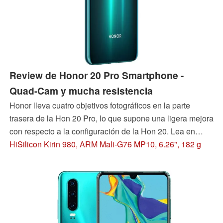
Review de Honor 20 Pro Smartphone -
Quad-Cam y mucha resistencia
Honor lleva cuatro objetivos fotográficos en la parte
trasera de la Hon 20 Pro, lo que supone una ligera mejora
con respecto a la configuración de la Hon 20. Lea en
nuestra prueba, si esto y la batería más bien robusta
HiSilicon Kirin 980, ARM Mali-G76 MP10, 6.26", 182 g
justifican la prima de 100 euros (~111 dólares) para el
modelo Pro.