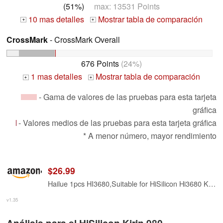
(51%)
max: 13531 Points
10 mas detalles
Mostrar tabla de comparación
+
+
CrossMark
- CrossMark Overall
676 Points
(24%)
1 mas detalles
Mostrar tabla de comparación
+
+
- Gama de valores de las pruebas para esta tarjeta
gráfica
- Valores medios de las pruebas para esta tarjeta gráfica
* A menor número, mayor rendimiento
$26.99
Hailue 1pcs HI3680,Suitable for HiSilicon Hi3680 Kirin 980 CPU Processor Chip IC.BGA IC. Component Integrated Circuit Chip IC. HI3680GFCV130
v1.35
Análisis para el HiSilicon Kirin 980