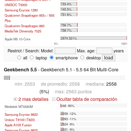
733 4%
UNISOC T9300
745 5%
Samsung Exynos 1280
751 6%
Qualcomm Snapdragon 855+ / 855
Plus
756 7%
Qualcomm Snapdragon 860
758 7%
MediaTek Dimensity 7025
...
2974 321%
Apple M5 10-Core
0%
100%
Restrict / Search:
Model:
Max. age:
years
all
laptop
smartphone
desktop
Geekbench 5.5
- Geekbench 5.1 - 5.5 64 Bit Multi-Core
min: 2553 de promedio: 2558 mediana:
2558
(5%)
max: 2563 puntos
2 mas detalles
Ocultar tabla de comparación
+
-
248 -90%
Mediatek MT6580M
...
2259 -12%
Samsung Exynos 9820
2283 -11%
Unisoc T9100 (T820)
2324 -9%
Apple A10X Fusion
2331 -9%
Samsung Exynos 9825