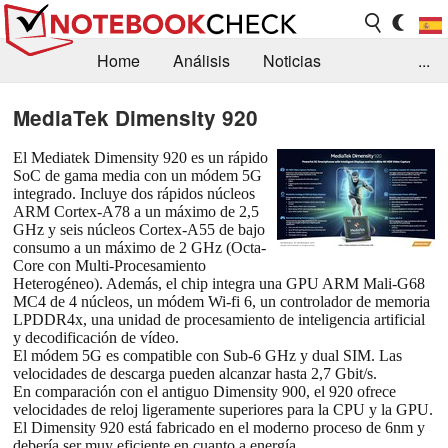
Home
Análisis
Noticias
...
FAQ/Técnica
Biblioteca
MediaTek Dimensity 920
Orientación para la Compra
Busca
El Mediatek Dimensity 920 es un rápido
SoC de gama media con un módem 5G
Contacto
integrado. Incluye dos rápidos núcleos
ARM Cortex-A78 a un máximo de 2,5
GHz y seis núcleos Cortex-A55 de bajo
consumo a un máximo de 2 GHz (Octa-
Core con Multi-Procesamiento
Heterogéneo). Además, el chip integra una GPU ARM Mali-G68
MC4 de 4 núcleos, un módem Wi-fi 6, un controlador de memoria
LPDDR4x, una unidad de procesamiento de inteligencia artificial
y decodificación de vídeo.
El módem 5G es compatible con Sub-6 GHz y dual SIM. Las
velocidades de descarga pueden alcanzar hasta 2,7 Gbit/s.
En comparación con el antiguo Dimensity 900, el 920 ofrece
velocidades de reloj ligeramente superiores para la CPU y la GPU.
El Dimensity 920 está fabricado en el moderno proceso de 6nm y
debería ser muy eficiente en cuanto a energía.