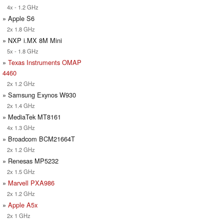
4x - 1.2 GHz
» Apple S6
2x 1.8 GHz
» NXP i.MX 8M Mini
5x - 1.8 GHz
»
Texas Instruments OMAP
4460
2x 1.2 GHz
» Samsung Exynos W930
2x 1.4 GHz
» MediaTek MT8161
4x 1.3 GHz
» Broadcom BCM21664T
2x 1.2 GHz
» Renesas MP5232
2x 1.5 GHz
»
Marvell PXA986
2x 1.2 GHz
»
Apple A5x
2x 1 GHz