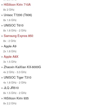
»
HiSilicon Kirin 710A
8x 2 GHz
» Unisoc T7200 (T606)
8x 1.6 GHz
» UNISOC T610
8x 1.8 GHz - 2 GHz
»
Samsung Exynos 850
8x - 2 GHz
» Apple A9
2x 1.8 GHz
»
Apple A8X
3x 1.5 GHz
» Zhaoxin KaiXian KX-6000G
4x 2 GHz - 3.3 GHz
» UNISOC Tiger T310
4x 1.8 GHz - 2 GHz
» JLQ JR510
8x 1.5 GHz - 2 GHz
» HiSilicon Kirin 935
8x 2.2 GHz