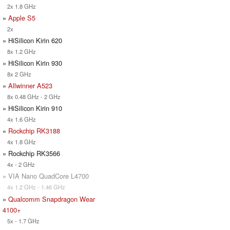
2x 1.8 GHz
»
Apple S5
2x
» HiSilicon Kirin 620
8x 1.2 GHz
» HiSilicon Kirin 930
8x 2 GHz
»
Allwinner A523
8x 0.48 GHz - 2 GHz
» HiSilicon Kirin 910
4x 1.6 GHz
»
Rockchip RK3188
4x 1.8 GHz
» Rockchip RK3566
4x - 2 GHz
» VIA Nano QuadCore L4700
4x 1.2 GHz - 1.46 GHz
»
Qualcomm Snapdragon Wear
4100+
5x - 1.7 GHz