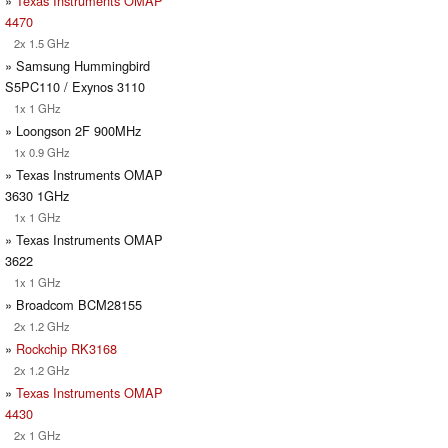
»
Texas Instruments OMAP
4470
2x 1.5 GHz
» Samsung Hummingbird
S5PC110 / Exynos 3110
1x 1 GHz
» Loongson 2F 900MHz
1x 0.9 GHz
» Texas Instruments OMAP
3630 1GHz
1x 1 GHz
» Texas Instruments OMAP
3622
1x 1 GHz
» Broadcom BCM28155
2x 1.2 GHz
»
Rockchip RK3168
2x 1.2 GHz
»
Texas Instruments OMAP
4430
2x 1 GHz