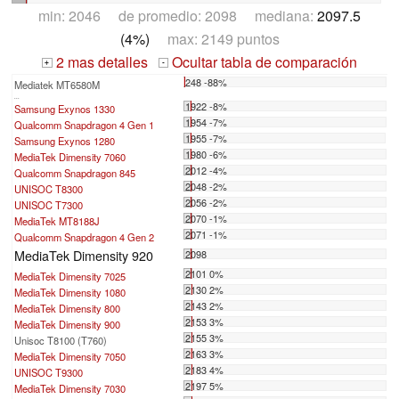
min: 2046 de promedio: 2098 mediana:
2097.5
(4%)
max: 2149 puntos
2 mas detalles
Ocultar tabla de comparación
+
-
248 -88%
Mediatek MT6580M
...
1922 -8%
Samsung Exynos 1330
1954 -7%
Qualcomm Snapdragon 4 Gen 1
1955 -7%
Samsung Exynos 1280
1980 -6%
MediaTek Dimensity 7060
2012 -4%
Qualcomm Snapdragon 845
2048 -2%
UNISOC T8300
2056 -2%
UNISOC T7300
2070 -1%
MediaTek MT8188J
2071 -1%
Qualcomm Snapdragon 4 Gen 2
MediaTek Dimensity 920
2098
2101 0%
MediaTek Dimensity 7025
2130 2%
MediaTek Dimensity 1080
2143 2%
MediaTek Dimensity 800
2153 3%
MediaTek Dimensity 900
2155 3%
Unisoc T8100 (T760)
2163 3%
MediaTek Dimensity 7050
2183 4%
UNISOC T9300
2197 5%
MediaTek Dimensity 7030