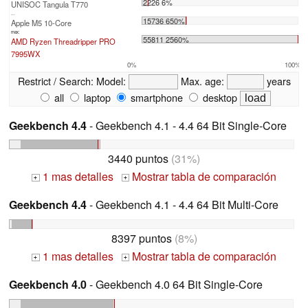
2226 6%
UNISOC Tangula T770
...
15736 650%
Apple M5 10-Core
max:
55811 2560%
AMD Ryzen Threadripper PRO
7995WX
0%
100%
Restrict / Search:
Model:
Max. age:
years
all
laptop
smartphone
desktop
Geekbench 4.4
- Geekbench 4.1 - 4.4 64 Bit Single-Core
3440 puntos
(31%)
1 mas detalles
Mostrar tabla de comparación
+
+
Geekbench 4.4
- Geekbench 4.1 - 4.4 64 Bit Multi-Core
8397 puntos
(8%)
1 mas detalles
Mostrar tabla de comparación
+
+
Geekbench 4.0
- Geekbench 4.0 64 Bit Single-Core