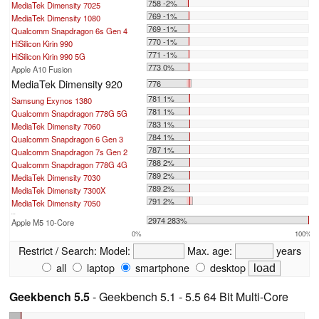
758 -2%
MediaTek Dimensity 7025
769 -1%
MediaTek Dimensity 1080
769 -1%
Qualcomm Snapdragon 6s Gen 4
770 -1%
HiSilicon Kirin 990
771 -1%
HiSilicon Kirin 990 5G
773 0%
Apple A10 Fusion
MediaTek Dimensity 920
776
781 1%
Samsung Exynos 1380
781 1%
Qualcomm Snapdragon 778G 5G
783 1%
MediaTek Dimensity 7060
784 1%
Qualcomm Snapdragon 6 Gen 3
787 1%
Qualcomm Snapdragon 7s Gen 2
788 2%
Qualcomm Snapdragon 778G 4G
789 2%
MediaTek Dimensity 7030
789 2%
MediaTek Dimensity 7300X
791 2%
MediaTek Dimensity 7050
...
2974 283%
Apple M5 10-Core
0%
100%
Restrict / Search:
Model:
Max. age:
years
all
laptop
smartphone
desktop
Geekbench 5.5
- Geekbench 5.1 - 5.5 64 Bit Multi-Core