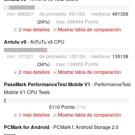
min: 486267 de promedio: 491356 mediana:
491356
(24%)
max: 496444 Points
2 mas detalles
Mostrar tabla de comparación
+
+
Antutu v9
- AnTuTu v9 CPU
min: 131321 de promedio: 135138 mediana:
135138
(34%)
max: 138955 Points
2 mas detalles
Mostrar tabla de comparación
+
+
PassMark PerformanceTest Mobile V1
- PerformanceTest
Mobile V1 CPU Tests
5110 Points
(1%)
1 mas detalles
Mostrar tabla de comparación
+
+
PCMark for Android
- PCMark f. Android Storage 2.0
score