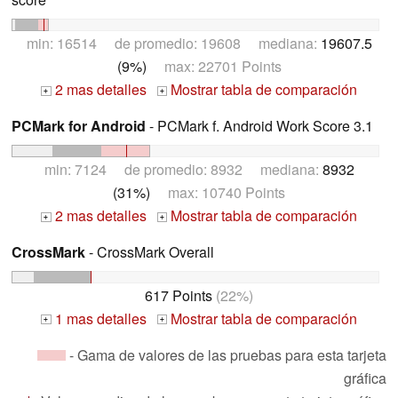
min: 16514 de promedio: 19608 mediana:
19607.5
(9%)
max: 22701 Points
2 mas detalles
Mostrar tabla de comparación
+
+
PCMark for Android
- PCMark f. Android Work Score 3.1
min: 7124 de promedio: 8932 mediana:
8932
(31%)
max: 10740 Points
2 mas detalles
Mostrar tabla de comparación
+
+
CrossMark
- CrossMark Overall
617 Points
(22%)
1 mas detalles
Mostrar tabla de comparación
+
+
- Gama de valores de las pruebas para esta tarjeta
gráfica