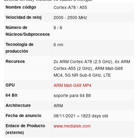
Nombre código
Cortex-A78 / A55
Velocidad de reloj
2000 - 2500 MHz
Número de
8 / 8
Núcleos/Subprocesos
Tecnología de
6 nm
producción
Recursos
2x ARM Cortex-A78 (2.5 GHz), 6x ARM
Cortex-A55 (2 GHz), ARM Mali-G68
MC4, 5G NR Sub-6 GHz, LTE
GPU
ARM Mali-G68 MP4
64 Bit
soporte para 64 Bit
Architecture
ARM
Fecha de anuncio
08/11/2021
= 1823 days old
Enlace de Producto
www.mediatek.com
(externo)