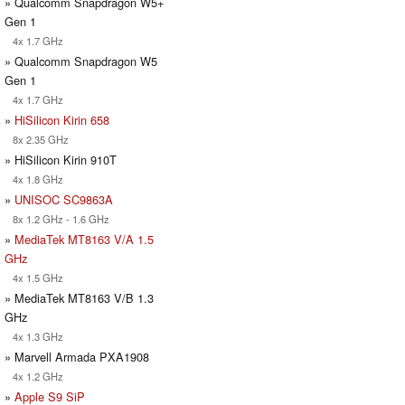
» Qualcomm Snapdragon W5+
Gen 1
4x 1.7 GHz
» Qualcomm Snapdragon W5
Gen 1
4x 1.7 GHz
»
HiSilicon Kirin 658
8x 2.35 GHz
» HiSilicon Kirin 910T
4x 1.8 GHz
»
UNISOC SC9863A
8x 1.2 GHz - 1.6 GHz
»
MediaTek MT8163 V/A 1.5
GHz
4x 1.5 GHz
» MediaTek MT8163 V/B 1.3
GHz
4x 1.3 GHz
» Marvell Armada PXA1908
4x 1.2 GHz
»
Apple S9 SiP