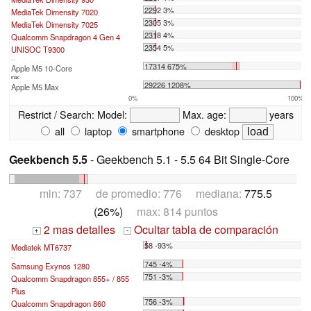
2292 3%
MediaTek Dimensity 7020
2305 3%
MediaTek Dimensity 7025
2318 4%
Qualcomm Snapdragon 4 Gen 4
2354 5%
UNISOC T9300
...
17314 675%
Apple M5 10-Core
max:
29226 1208%
Apple M5 Max
0%
100%
Restrict / Search:
Model:
Max. age:
years
all
laptop
smartphone
desktop
Geekbench 5.5
- Geekbench 5.1 - 5.5 64 Bit Single-Core
min: 737 de promedio: 776 mediana:
775.5
(26%)
max: 814 puntos
2 mas detalles
Ocultar tabla de comparación
+
-
58 -93%
Mediatek MT6737
...
745 -4%
Samsung Exynos 1280
751 -3%
Qualcomm Snapdragon 855+ / 855
Plus
756 -3%
Qualcomm Snapdragon 860