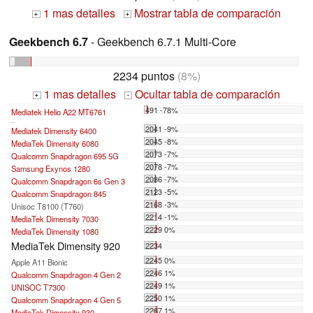
1 mas detalles
Mostrar tabla de comparación
+
+
Geekbench 6.7
- Geekbench 6.7.1 Multi-Core
2234 puntos
(8%)
1 mas detalles
Ocultar tabla de comparación
+
-
491 -78%
Mediatek Helio A22 MT6761
...
2041 -9%
Mediatek Dimensity 6400
2045 -8%
MediaTek Dimensity 6080
2073 -7%
Qualcomm Snapdragon 695 5G
2078 -7%
Samsung Exynos 1280
2086 -7%
Qualcomm Snapdragon 6s Gen 3
2123 -5%
Qualcomm Snapdragon 845
2168 -3%
Unisoc T8100 (T760)
2214 -1%
MediaTek Dimensity 7030
2229 0%
MediaTek Dimensity 1080
MediaTek Dimensity 920
2234
2245 0%
Apple A11 Bionic
2246 1%
Qualcomm Snapdragon 4 Gen 2
2249 1%
UNISOC T7300
2250 1%
Qualcomm Snapdragon 4 Gen 5
2267 1%
MediaTek Dimensity 930