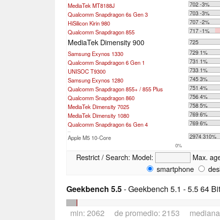
702 -3%
MediaTek MT8188J
703 -3%
Qualcomm Snapdragon 6s Gen 3
707 -2%
HiSilicon Kirin 980
717 -1%
Qualcomm Snapdragon 855
MediaTek Dimensity 900
725
729 1%
Samsung Exynos 1330
731 1%
Qualcomm Snapdragon 6 Gen 1
733 1%
UNISOC T9300
745 3%
Samsung Exynos 1280
751 4%
Qualcomm Snapdragon 855+ / 855 Plus
756 4%
Qualcomm Snapdragon 860
758 5%
MediaTek Dimensity 7025
769 6%
MediaTek Dimensity 1080
769 6%
Qualcomm Snapdragon 6s Gen 4
...
2974 310%
Apple M5 10-Core
0%
Restrict / Search:
Model:
Max. ag
smartphone
des
Geekbench 5.5
- Geekbench 5.1 - 5.5 64 Bi
min: 2062 de promedio: 2153 mediana