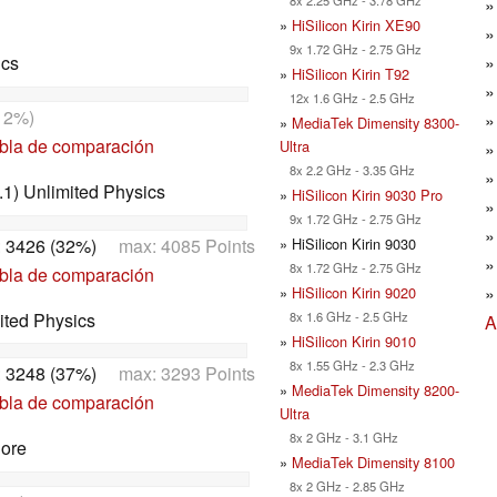
»
HiSilicon Kirin XE90
9x 1.72 GHz - 2.75 GHz
ics
»
HiSilicon Kirin T92
12x 1.6 GHz - 2.5 GHz
12%)
»
MediaTek Dimensity 8300-
abla de comparación
Ultra
8x 2.2 GHz - 3.35 GHz
1) Unlimited Physics
»
HiSilicon Kirin 9030 Pro
9x 1.72 GHz - 2.75 GHz
:
3426 (32%)
max: 4085 Points
» HiSilicon Kirin 9030
8x 1.72 GHz - 2.75 GHz
abla de comparación
»
HiSilicon Kirin 9020
ited Physics
8x 1.6 GHz - 2.5 GHz
A
»
HiSilicon Kirin 9010
8x 1.55 GHz - 2.3 GHz
:
3248 (37%)
max: 3293 Points
»
MediaTek Dimensity 8200-
abla de comparación
Ultra
8x 2 GHz - 3.1 GHz
Core
»
MediaTek Dimensity 8100
8x 2 GHz - 2.85 GHz