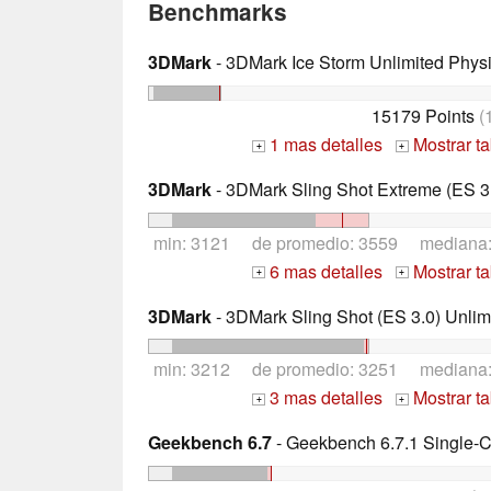
Benchmarks
3DMark
- 3DMark Ice Storm Unlimited Phys
15179 Points
(
1 mas detalles
Mostrar t
+
+
3DMark
- 3DMark Sling Shot Extreme (ES 3.
min: 3121 de promedio: 3559 mediana
6 mas detalles
Mostrar t
+
+
3DMark
- 3DMark Sling Shot (ES 3.0) Unlim
min: 3212 de promedio: 3251 mediana
3 mas detalles
Mostrar t
+
+
Geekbench 6.7
- Geekbench 6.7.1 Single-