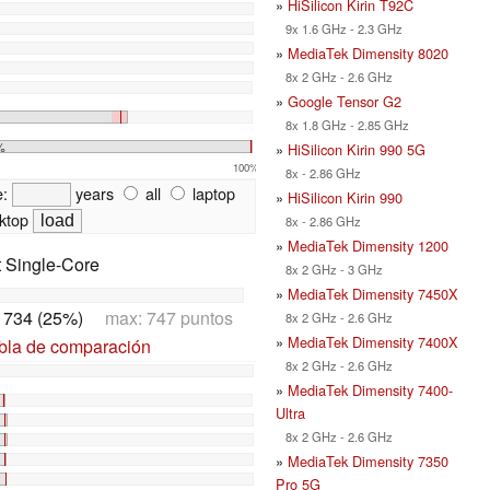
»
HiSilicon Kirin T92C
9x 1.6 GHz - 2.3 GHz
»
MediaTek Dimensity 8020
8x 2 GHz - 2.6 GHz
»
Google Tensor G2
8x 1.8 GHz - 2.85 GHz
%
»
HiSilicon Kirin 990 5G
100%
8x - 2.86 GHz
e:
years
all
laptop
»
HiSilicon Kirin 990
ktop
8x - 2.86 GHz
»
MediaTek Dimensity 1200
t Single-Core
8x 2 GHz - 3 GHz
»
MediaTek Dimensity 7450X
:
734 (25%)
max: 747 puntos
8x 2 GHz - 2.6 GHz
»
MediaTek Dimensity 7400X
abla de comparación
8x 2 GHz - 2.6 GHz
»
MediaTek Dimensity 7400-
Ultra
8x 2 GHz - 2.6 GHz
»
MediaTek Dimensity 7350
Pro 5G