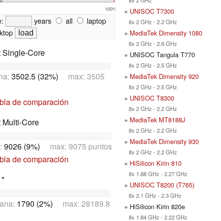
100%
»
UNISOC T7300
e:
years
all
laptop
8x 2 GHz - 2.2 GHz
ktop
»
MediaTek Dimensity 1080
8x 2 GHz - 2.6 GHz
t Single-Core
» UNISOC Tangula T770
8x 2 GHz - 2.5 GHz
na:
3502.5 (32%)
max: 3505
»
MediaTek Dimensity 920
8x 2 GHz - 2.5 GHz
»
UNISOC T8300
abla de comparación
8x 2 GHz - 2.2 GHz
»
MediaTek MT8188J
t Multi-Core
8x 2 GHz - 2.2 GHz
»
MediaTek Dimensity 930
:
9026 (9%)
max: 9075 puntos
8x 2 GHz - 2.2 GHz
abla de comparación
»
HiSilicon Kirin 810
8x 1.88 GHz - 2.27 GHz
 *
»
UNISOC T8200 (T765)
8x 2.1 GHz - 2.3 GHz
ana:
1790 (2%)
max: 28189.8
» HiSilicon Kirin 820e
8x 1.84 GHz - 2.22 GHz