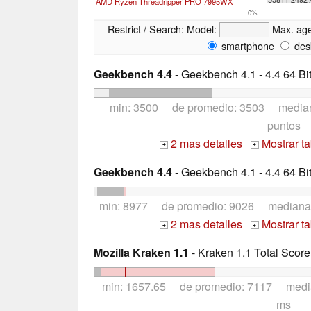
AMD Ryzen Threadripper PRO 7995WX
0%
Restrict / Search:
Model:
Max. ag
smartphone
des
Geekbench 4.4
- Geekbench 4.1 - 4.4 64 Bi
min: 3500 de promedio: 3503 media
puntos
2 mas detalles
Mostrar t
+
+
Geekbench 4.4
- Geekbench 4.1 - 4.4 64 Bi
min: 8977 de promedio: 9026 mediana
2 mas detalles
Mostrar t
+
+
Mozilla Kraken 1.1
- Kraken 1.1 Total Score
min: 1657.65 de promedio: 7117 medi
ms