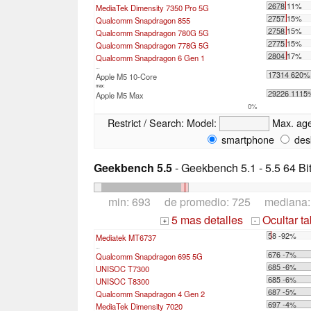
2678 11%
MediaTek Dimensity 7350 Pro 5G
2757 15%
Qualcomm Snapdragon 855
2758 15%
Qualcomm Snapdragon 780G 5G
2775 15%
Qualcomm Snapdragon 778G 5G
2804 17%
Qualcomm Snapdragon 6 Gen 1
...
17314 620%
Apple M5 10-Core
max:
29226 1115
Apple M5 Max
0%
Restrict / Search:
Model:
Max. ag
smartphone
des
Geekbench 5.5
- Geekbench 5.1 - 5.5 64 Bi
min: 693 de promedio: 725 mediana
5 mas detalles
Ocultar t
+
-
58 -92%
Mediatek MT6737
...
676 -7%
Qualcomm Snapdragon 695 5G
685 -6%
UNISOC T7300
685 -6%
UNISOC T8300
687 -5%
Qualcomm Snapdragon 4 Gen 2
697 -4%
MediaTek Dimensity 7020