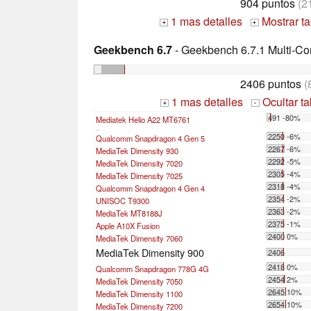
904 puntos
(2
1 mas detalles
Mostrar t
+
+
Geekbench 6.7
- Geekbench 6.7.1 Multi-Co
2406 puntos
(
1 mas detalles
Ocultar t
+
-
491 -80%
Mediatek Helio A22 MT6761
...
2250 -6%
Qualcomm Snapdragon 4 Gen 5
2267 -6%
MediaTek Dimensity 930
2292 -5%
MediaTek Dimensity 7020
2305 -4%
MediaTek Dimensity 7025
2318 -4%
Qualcomm Snapdragon 4 Gen 4
2354 -2%
UNISOC T9300
2363 -2%
MediaTek MT8188J
2375 -1%
Apple A10X Fusion
2400 0%
MediaTek Dimensity 7060
MediaTek Dimensity 900
2406
2418 0%
Qualcomm Snapdragon 778G 4G
2454 2%
MediaTek Dimensity 7050
2645 10%
MediaTek Dimensity 1100
2654 10%
MediaTek Dimensity 7200