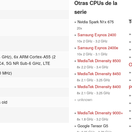
Otras CPUs de la
serie
T
» Nvidia Spark N1x 675
20x
»
Samsung Exynos 2400
10x 2 GHz - 3.2 GHz
»
Samsung Exynos 2400e
10x 2 GHz - 3.1 GHz
4 GHz), 6x ARM Cortex-A55 (2
»
MediaTek Dimensity 8500
C4, 5G NR Sub-6 GHz, LTE
O
8x 2.2 GHz - 3.4 GHz
0 MHz)
»
MediaTek Dimensity 8450
8x 2.1 GHz - 3.25 GHz
»
MediaTek Dimensity 8400
P
8x 2.1 GHz - 3.25 GHz
» unknown
 old
»
MediaTek Dimensity 9000+
8x 1.8 GHz - 3.2 GHz
» Google Tensor G5
8x 2.25 GHz - 3.78 GHz