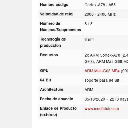
Nombre código
Cortex-A78 / A55
Velocidad de reloj
2000 - 2400 MHz
Número de
8 / 8
Núcleos/Subprocesos
Tecnología de
6 nm
producción
Recursos
2x ARM Cortex-A78 (2.
GHz), ARM Mali-G68 M
GPU
ARM Mali-G68 MP4
(90
64 Bit
soporte para 64 Bit
Architecture
ARM
Fecha de anuncio
05/18/2020
= 2273 days
Enlace de Producto
www.mediatek.com
(externo)