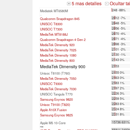
5 mas detalles
Ocultar t
+
-
248 -88%
Mediatek MT6580M
...
2012 -7%
Qualcomm Snapdragon 845
2048 -5%
UNISOC T8300
2056 -5%
UNISOC T7300
2070 -4%
MediaTek MT8188J
2071 -4%
Qualcomm Snapdragon 4 Gen 2
2098 -3%
MediaTek Dimensity 920
2101 -2%
MediaTek Dimensity 7025
2130 -1%
MediaTek Dimensity 1080
2143 0%
MediaTek Dimensity 800
MediaTek Dimensity 900
2153
2155 0%
Unisoc T8100 (T760)
2163 0%
MediaTek Dimensity 7050
2183 1%
UNISOC T9300
2197 2%
MediaTek Dimensity 7030
2226 3%
UNISOC Tangula T770
2259 5%
Samsung Exynos 9820
2283 6%
Unisoc T9100 (T820)
2324 8%
Apple A10X Fusion
2331 8%
Samsung Exynos 9825
...
15736 631%
Apple M5 10-Core
max:
55811 2492