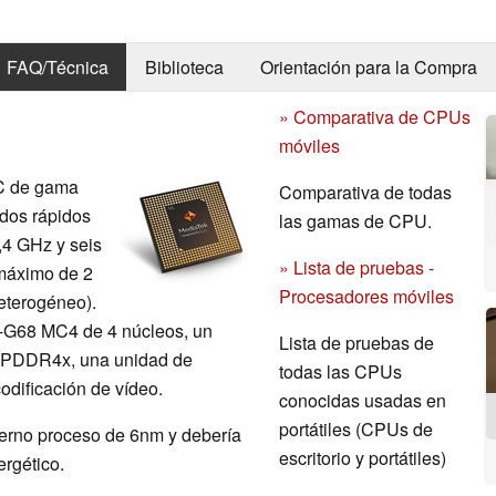
FAQ/Técnica
Biblioteca
Orientación para la Compra
» Comparativa de CPUs
móviles
oC de gama
Comparativa de todas
dos rápidos
las gamas de CPU.
4 GHz y seis
» Lista de pruebas -
máximo de 2
Procesadores móviles
eterogéneo).
-G68 MC4 de 4 núcleos, un
Lista de pruebas de
 LPDDR4x, una unidad de
todas las CPUs
codificación de vídeo.
conocidas usadas en
portátiles (CPUs de
derno proceso de 6nm y debería
escritorio y portátiles)
ergético.