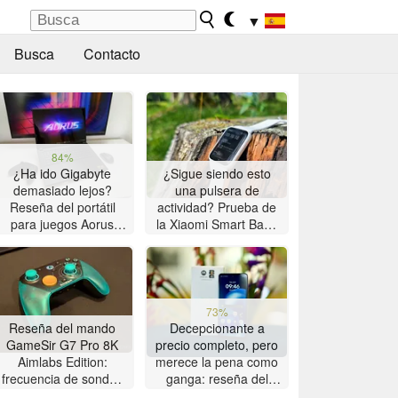
▼
Busca
Contacto
84%
¿Ha ido Gigabyte
¿Sigue siendo esto
demasiado lejos?
una pulsera de
Reseña del portátil
actividad? Prueba de
para juegos Aorus
la Xiaomi Smart Band
Master 16 con AMD
10 Pro
Zen 5
73%
Reseña del mando
Decepcionante a
GameSir G7 Pro 8K
precio completo, pero
Aimlabs Edition:
merece la pena como
frecuencia de sondeo
ganga: reseña del
de 8K a un precio
smartphone Motorola