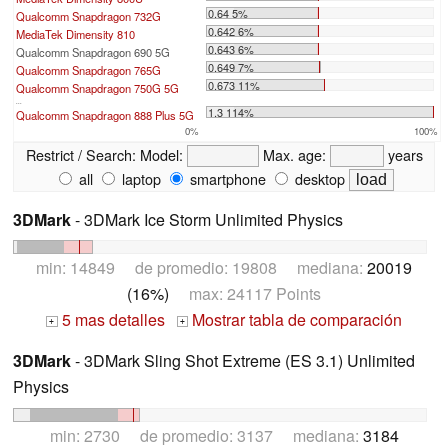
0.64 5%
Qualcomm Snapdragon 732G
0.642 6%
MediaTek Dimensity 810
0.643 6%
Qualcomm Snapdragon 690 5G
0.649 7%
Qualcomm Snapdragon 765G
0.673 11%
Qualcomm Snapdragon 750G 5G
...
1.3 114%
Qualcomm Snapdragon 888 Plus 5G
0%
100%
Restrict / Search:
Model:
Max. age:
years
all
laptop
smartphone
desktop
3DMark
- 3DMark Ice Storm Unlimited Physics
min: 14849 de promedio: 19808 mediana:
20019
(16%)
max: 24117 Points
5 mas detalles
Mostrar tabla de comparación
+
+
3DMark
- 3DMark Sling Shot Extreme (ES 3.1) Unlimited
Physics
min: 2730 de promedio: 3137 mediana:
3184