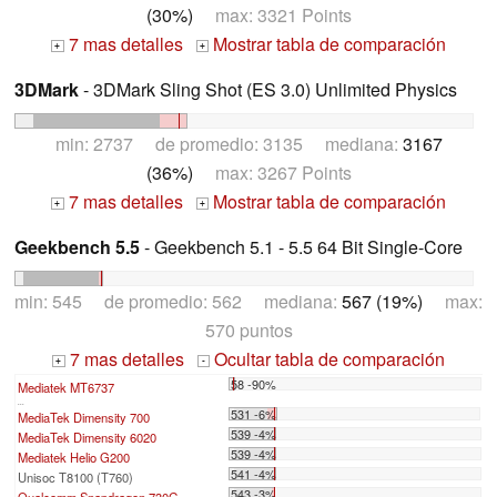
(30%)
max: 3321 Points
7 mas detalles
Mostrar tabla de comparación
+
+
3DMark
- 3DMark Sling Shot (ES 3.0) Unlimited Physics
min: 2737 de promedio: 3135 mediana:
3167
(36%)
max: 3267 Points
7 mas detalles
Mostrar tabla de comparación
+
+
Geekbench 5.5
- Geekbench 5.1 - 5.5 64 Bit Single-Core
min: 545 de promedio: 562 mediana:
567 (19%)
max:
570 puntos
7 mas detalles
Ocultar tabla de comparación
+
-
58 -90%
Mediatek MT6737
...
531 -6%
MediaTek Dimensity 700
539 -4%
MediaTek Dimensity 6020
539 -4%
Mediatek Helio G200
541 -4%
Unisoc T8100 (T760)
543 -3%
Qualcomm Snapdragon 730G