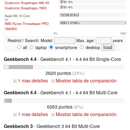
1781 4%
Qualcomm Snapdragon 685 4G
1781 4%
Qualcomm Snapdragon 765G
...
15736 819%
Apple M5 10-Core
max:
55811 3158%
AMD Ryzen Threadripper PRO
7995WX
0%
100%
Restrict / Search:
Model:
Max. age:
years
all
laptop
smartphone
desktop
Geekbench 4.4
- Geekbench 4.1 - 4.4 64 Bit Single-Core
2620 puntos
(24%)
1 mas detalles
Mostrar tabla de comparación
+
+
Geekbench 4.4
- Geekbench 4.1 - 4.4 64 Bit Multi-Core
6263 puntos
(6%)
1 mas detalles
Mostrar tabla de comparación
+
+
Geekbench 3
- Geekbench 3 64 Bit Multi-Core