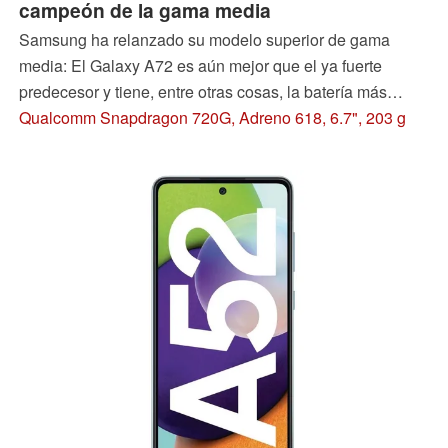
campeón de la gama media
Samsung ha relanzado su modelo superior de gama
media: El Galaxy A72 es aún mejor que el ya fuerte
predecesor y tiene, entre otras cosas, la batería más
grande y mejores cámaras. Como muestra el análisis, el
Qualcomm Snapdragon 720G, Adreno 618, 6.7", 203 g
Galaxy A72 también debería ser el estándar con el que
todos los rivales de gama media tienen que medirse este
año.