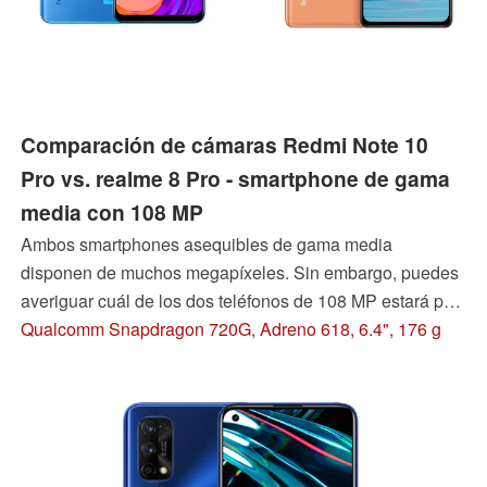
Comparación de cámaras Redmi Note 10
Pro vs. realme 8 Pro - smartphone de gama
media con 108 MP
Ambos smartphones asequibles de gama media
disponen de muchos megapíxeles. Sin embargo, puedes
averiguar cuál de los dos teléfonos de 108 MP estará por
delante al final y, por tanto, ofrece el mejor paquete de
Qualcomm Snapdragon 720G, Adreno 618, 6.4", 176 g
cámaras por menos de 300 euros (~361 dólares) en
nuestra prueba