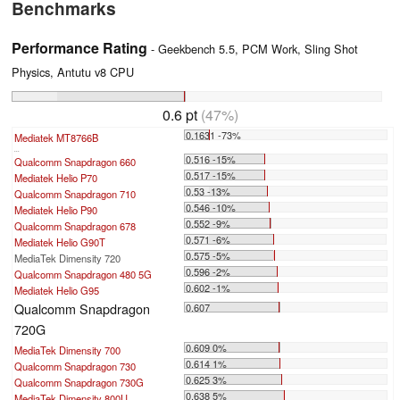
Benchmarks
Performance Rating
- Geekbench 5.5, PCM Work, Sling Shot
Physics, Antutu v8 CPU
0.6 pt
(47%)
0.1631 -73%
Mediatek MT8766B
...
0.516 -15%
Qualcomm Snapdragon 660
0.517 -15%
Mediatek Helio P70
0.53 -13%
Qualcomm Snapdragon 710
0.546 -10%
Mediatek Helio P90
0.552 -9%
Qualcomm Snapdragon 678
0.571 -6%
Mediatek Helio G90T
0.575 -5%
MediaTek Dimensity 720
0.596 -2%
Qualcomm Snapdragon 480 5G
0.602 -1%
Mediatek Helio G95
Qualcomm Snapdragon
0.607
720G
0.609 0%
MediaTek Dimensity 700
0.614 1%
Qualcomm Snapdragon 730
0.625 3%
Qualcomm Snapdragon 730G
0.638 5%
MediaTek Dimensity 800U