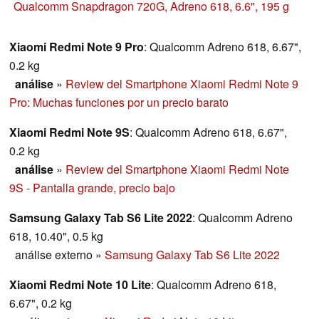
una cámara de doble cara y una cantidad decente de
Qualcomm Snapdragon 720G, Adreno 618, 6.6", 195 g
memoria. Nuestro informe de prueba muestra lo que el
fabricante obtiene finalmente del hardware instalado.
Xiaomi Redmi Note 9 Pro
: Qualcomm Adreno 618, 6.67",
0.2 kg
análise
»
Review del Smartphone Xiaomi Redmi Note 9
Pro: Muchas funciones por un precio barato
Xiaomi Redmi Note 9S
: Qualcomm Adreno 618, 6.67",
0.2 kg
análise
»
Review del Smartphone Xiaomi Redmi Note
9S - Pantalla grande, precio bajo
Samsung Galaxy Tab S6 Lite 2022
: Qualcomm Adreno
618, 10.40", 0.5 kg
análise externo
»
Samsung Galaxy Tab S6 Lite 2022
Xiaomi Redmi Note 10 Lite
: Qualcomm Adreno 618,
6.67", 0.2 kg