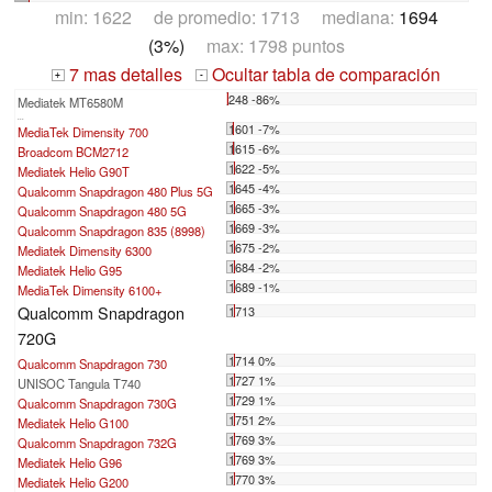
min: 1622 de promedio: 1713 mediana:
1694
(3%)
max: 1798 puntos
7 mas detalles
Ocultar tabla de comparación
+
-
248 -86%
Mediatek MT6580M
...
1601 -7%
MediaTek Dimensity 700
1615 -6%
Broadcom BCM2712
1622 -5%
Mediatek Helio G90T
1645 -4%
Qualcomm Snapdragon 480 Plus 5G
1665 -3%
Qualcomm Snapdragon 480 5G
1669 -3%
Qualcomm Snapdragon 835 (8998)
1675 -2%
Mediatek Dimensity 6300
1684 -2%
Mediatek Helio G95
1689 -1%
MediaTek Dimensity 6100+
Qualcomm Snapdragon
1713
720G
1714 0%
Qualcomm Snapdragon 730
1727 1%
UNISOC Tangula T740
1729 1%
Qualcomm Snapdragon 730G
1751 2%
Mediatek Helio G100
1769 3%
Qualcomm Snapdragon 732G
1769 3%
Mediatek Helio G96
1770 3%
Mediatek Helio G200