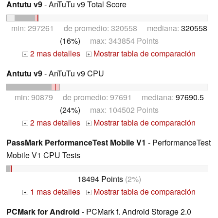
Antutu v9
- AnTuTu v9 Total Score
min: 297261 de promedio: 320558 mediana:
320558
(16%)
max: 343854 Points
2 mas detalles
Mostrar tabla de comparación
+
+
Antutu v9
- AnTuTu v9 CPU
min: 90879 de promedio: 97691 mediana:
97690.5
(24%)
max: 104502 Points
2 mas detalles
Mostrar tabla de comparación
+
+
PassMark PerformanceTest Mobile V1
- PerformanceTest
Mobile V1 CPU Tests
18494 Points
(2%)
1 mas detalles
Mostrar tabla de comparación
+
+
PCMark for Android
- PCMark f. Android Storage 2.0