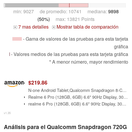
min: 9027 de promedio: 10741 mediana:
9898
(50%)
max: 13821 Points
7 mas detalles
Mostrar tabla de comparación
+
+
- Gama de valores de las pruebas para esta tarjeta
gráfica
- Valores medios de las pruebas para esta tarjeta gráfica
* A menor número, mayor rendimiento
$219.86
N-one Android Tablet,Qualcomm Snapdragon 8-Core 20GB 128GB 12 inch FHD Screen, Android 14 Tablets 4G LTE SIM Cellular 2.4&5GHz WiFi 9200mAh 18W Fast Charger GPS for Work Study and Business
Realme 6 Pro (128GB, 6GB) 6.6" 90Hz Display, 30W Fast Charge, Snapdragon 720G, GSM Unlocked Global 4G LTE (T-Mobile, AT&T, Global) International Model RMX2063 (128GB SD Bundle, Lightning Red)
realme 6 Pro (128GB, 6GB) 6.6" 90Hz Display, 30W Fast Charge, Snapdragon 720G, GSM Unlocked Global 4G LTE (T-Mobile, AT&T, Metro) International Model RMX2063 (128GB SD Bundle, Lightning Blue)
v1.35
Análisis para el Qualcomm Snapdragon 720G