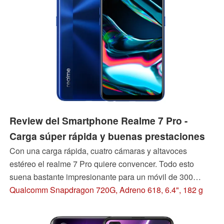
Review del Smartphone Realme 7 Pro -
Carga súper rápida y buenas prestaciones
Con una carga rápida, cuatro cámaras y altavoces
estéreo el realme 7 Pro quiere convencer. Todo esto
suena bastante impresionante para un móvil de 300
euros, pero ¿puede el realme 7 Pro convencer en la vida
Qualcomm Snapdragon 720G, Adreno 618, 6.4", 182 g
cotidiana?