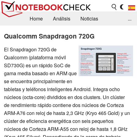
Home
Análisis
Noticias
...
FAQ/Técnica
Biblioteca
Qualcomm Snapdragon 720G
Orientación para la Compra
Busca
El Snapdragon 720G de
Qualcomm (plataforma móvil
Contacto
SD730G) es un rápido SoC de
gama media basado en ARM que
se encuentra principalmente en
tabletas y teléfonos inteligentes Android. Integra ocho
núcleos (octa-core) divididos en dos clusters. Un clúster
de rendimiento rápido contiene dos núcleos de Corteza
ARM-A76 con reloj de hasta 2,3 GHz (Kryo 465 Gold) y un
clúster de eficiencia energética con seis pequeños
núcleos de Corteza ARM-A55 con reloj de hasta 1,8 GHz
(Kryo 465 Silver). Dependiendo de la carga de trabajo,