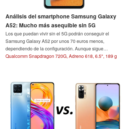
Análisis del smartphone Samsung Galaxy
A52: Mucho más asequible sin 5G
Los que puedan vivir sin el 5G podrán conseguir el
Samsung Galaxy A52 por unos 70 euros menos,
dependiendo de la configuración. Aunque sigue
habiendo un SoC más antiguo, la opción de elegir entre
Qualcomm Snapdragon 720G, Adreno 618, 6.5", 189 g
dos configuraciones de almacenamiento sigue estando
disponible. Nuestra prueba evalúa las capacidades del
más potente de los dos.