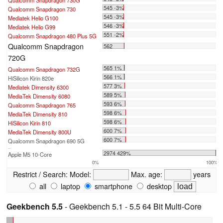
545 -3%
Qualcomm Snapdragon 730
545 -3%
Mediatek Helio G100
546 -3%
Mediatek Helio G99
551 -2%
Qualcomm Snapdragon 480 Plus 5G
Qualcomm Snapdragon
562
720G
565 1%
Qualcomm Snapdragon 732G
566 1%
HiSilicon Kirin 820e
577 3%
Mediatek Dimensity 6300
589 5%
MediaTek Dimensity 6080
593 6%
Qualcomm Snapdragon 765
598 6%
MediaTek Dimensity 810
598 6%
HiSilicon Kirin 810
600 7%
MediaTek Dimensity 800U
600 7%
Qualcomm Snapdragon 690 5G
...
2974 429%
Apple M5 10-Core
0%
100%
Restrict / Search:
Model:
Max. age:
years
all
laptop
smartphone
desktop
Geekbench 5.5
- Geekbench 5.1 - 5.5 64 Bit Multi-Core