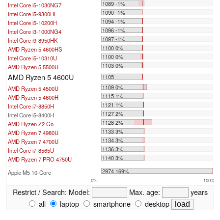
1089 -1%
Intel Core i5-1030NG7
1090 -1%
Intel Core i5-9300HF
1094 -1%
Intel Core i5-10200H
1096 -1%
Intel Core i3-1000NG4
1097 -1%
Intel Core i9-8950HK
1100 0%
AMD Ryzen 5 4600HS
1100 0%
Intel Core i5-10310U
1103 0%
AMD Ryzen 5 5500U
AMD Ryzen 5 4600U
1105
1109 0%
AMD Ryzen 5 4500U
1115 1%
AMD Ryzen 5 4600H
1121 1%
Intel Core i7-8850H
1127 2%
Intel Core i5-8400H
1128 2%
AMD Ryzen Z2 Go
1133 3%
AMD Ryzen 7 4980U
1134 3%
AMD Ryzen 7 4700U
1136 3%
Intel Core i7-8565U
1140 3%
AMD Ryzen 7 PRO 4750U
...
2974 169%
Apple M5 10-Core
0%
100%
Restrict / Search:
Model:
Max. age:
years
all
laptop
smartphone
desktop