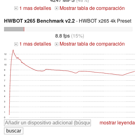
1 mas detalles
Mostrar tabla de comparación
+
+
HWBOT x265 Benchmark v2.2
- HWBOT x265 4k Preset
8.8 fps
(15%)
1 mas detalles
Mostrar tabla de comparación
+
+
12
11
10
9
8
7
6
5
4
3
2
1
0
mostrar leyenda