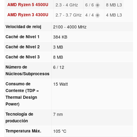
AMD Ryzen 5 4500U
2.3 - 4 GHz
6 / 6
8 MB L3
AMD Ryzen 3 4300U
2.7 - 3.7 GHz
4 / 4
4 MB L3
Velocidad de reloj
2100 - 4000 MHz
Caché de Nivel 1
384 KB
Caché de Nivel 2
3 MB
Caché de Nivel 3
8 MB
Número de
6 / 12
Núcleos/Subprocesos
Consumo de
15 Watt
Corriente (TDP =
Thermal Design
Power)
Tecnología de
7 nm
producción
Temperatura Máx.
105 °C