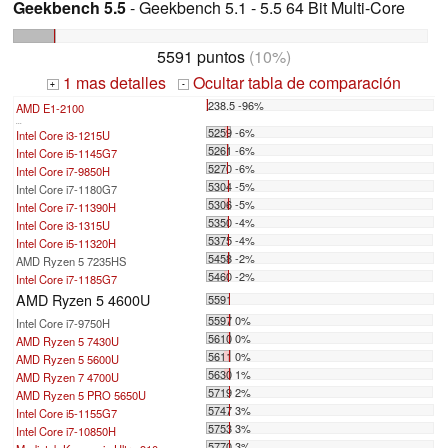
Geekbench 5.5
- Geekbench 5.1 - 5.5 64 Bit Multi-Core
5591 puntos
(10%)
1 mas detalles
Ocultar tabla de comparación
+
-
238.5 -96%
AMD E1-2100
...
5259 -6%
Intel Core i3-1215U
5261 -6%
Intel Core i5-1145G7
5270 -6%
Intel Core i7-9850H
5304 -5%
Intel Core i7-1180G7
5306 -5%
Intel Core i7-11390H
5350 -4%
Intel Core i3-1315U
5375 -4%
Intel Core i5-11320H
5458 -2%
AMD Ryzen 5 7235HS
5460 -2%
Intel Core i7-1185G7
AMD Ryzen 5 4600U
5591
5597 0%
Intel Core i7-9750H
5610 0%
AMD Ryzen 5 7430U
5611 0%
AMD Ryzen 5 5600U
5630 1%
AMD Ryzen 7 4700U
5719 2%
AMD Ryzen 5 PRO 5650U
5747 3%
Intel Core i5-1155G7
5753 3%
Intel Core i7-10850H
5770 3%