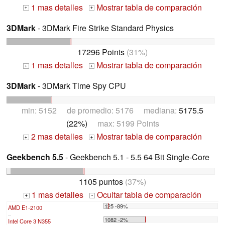
1 mas detalles
Mostrar tabla de comparación
+
+
3DMark
- 3DMark Fire Strike Standard Physics
17296 Points
(31%)
1 mas detalles
Mostrar tabla de comparación
+
+
3DMark
- 3DMark Time Spy CPU
min: 5152 de promedio: 5176 mediana:
5175.5
(22%)
max: 5199 Points
2 mas detalles
Mostrar tabla de comparación
+
+
Geekbench 5.5
- Geekbench 5.1 - 5.5 64 Bit Single-Core
1105 puntos
(37%)
1 mas detalles
Ocultar tabla de comparación
+
-
125 -89%
AMD E1-2100
...
1082 -2%
Intel Core 3 N355