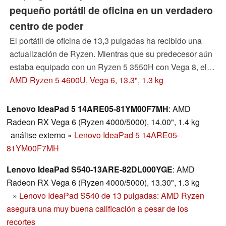
pequeño portátil de oficina en un verdadero
centro de poder
El portátil de oficina de 13,3 pulgadas ha recibido una
actualización de Ryzen. Mientras que su predecesor aún
estaba equipado con un Ryzen 5 3550H con Vega 8, el
nuevo modelo cuenta con un moderno Ryzen 5 4600U
AMD Ryzen 5 4600U, Vega 6, 13.3", 1.3 kg
que incluye un RX Vega 6. Descubra qué más ha
cambiado en nuestra revisión detallada.
Lenovo IdeaPad 5 14ARE05-81YM00F7MH
: AMD
Radeon RX Vega 6 (Ryzen 4000/5000), 14.00", 1.4 kg
análise externo
»
Lenovo IdeaPad 5 14ARE05-
81YM00F7MH
Lenovo IdeaPad S540-13ARE-82DL000YGE
: AMD
Radeon RX Vega 6 (Ryzen 4000/5000), 13.30", 1.3 kg
»
Lenovo IdeaPad S540 de 13 pulgadas: AMD Ryzen
asegura una muy buena calificación a pesar de los
recortes