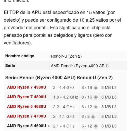
El TDP de la APU está especificado en 15 vatios (por
defecto) y puede ser configurado de 10 a 25 vatios por el
proveedor del portátil. Eso significa que el chip está
pensado para portátiles delgados y ligeros (pero con
ventiladores).
Nombre código
Renoir-U (Zen 2)
Serie
AMD Renoir (Ryzen 4000 APU)
Serie: Renoir (Ryzen 4000 APU) Renoir-U (Zen 2)
AMD Ryzen 7 4980U
2 - 4.4 GHz
8 / 16
8 MB L3
AMD Ryzen 7 4800U
1.8 - 4.2 GHz
8 / 16
8 MB L3
AMD Ryzen 5 4680U
2.2 - 4 GHz
6 / 12
8 MB L3
AMD Ryzen 7 4700U
2 - 4.1 GHz
8 / 8
8 MB L3
AMD Ryzen 5 4600U «
2.1 - 4 GHz
6 / 12
8 MB L3