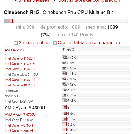
+
+
Cinebench R15
- Cinebench R15 CPU Multi 64 Bit
min: 838 de promedio: 1089 mediana:
1089
(7%)
max: 1340 Points
2 mas detalles
Ocultar tabla de comparación
+
-
31 -97%
AMD A4-1200
...
922 -15%
Intel Core i5-11320H
923 -15%
Intel Core i7-11390H
929 -15%
Intel Core i7-11375H
946 -13%
Intel Core Ultra 5 115U
946 -13%
Intel Core i7-11370H
957 -12%
Intel Core i7-10710U
1038 -5%
unknown
1063 -2%
Apple M1
1067 -2%
Intel Xeon E-2176M
AMD Ryzen 5 4600U
1089
1091 0%
AMD Ryzen 7 4700U
1098 1%
Intel Xeon E-2186M
1113 2%
Intel Core i7-8750H
1122 3%
Intel Core i7-8850H