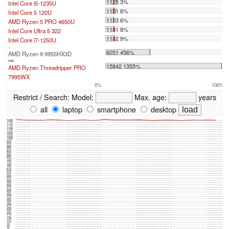
1125 3%
Intel Core i5-1235U
1151 6%
Intel Core 5 120U
1153 6%
AMD Ryzen 5 PRO 4650U
1181 8%
Intel Core Ultra 5 322
1182 9%
Intel Core i7-1250U
...
6051 456%
AMD Ryzen 9 9955HX3D
max:
15842 1355%
AMD Ryzen Threadripper PRO
7995WX
0%
100%
Restrict / Search:
Model:
Max. age:
years
all
laptop
smartphone
desktop
1200
1175
1150
1125
1100
1075
1050
1025
1000
975
950
925
900
875
850
825
800
775
750
725
700
675
650
625
600
575
550
525
500
475
450
425
400
375
350
325
300
275
250
225
200
175
150
125
100
75
50
25