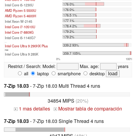
176 0%
Intel Core i5-1230U
176 0%
AMD Ryzen 5 5500U
176.5 1%
AMD Ryzen 5 4600H
177 1%
Intel Xeon W-2145
178.4 2%
Intel Core i7-10510U
179 2%
Intel Core i7-8809G
179 2%
Intel Core i5-1140G7
...
339.2 93%
Intel Core Ultra 9 290HX Plus
max:
359.7 105%
Intel Core Ultra 9 285K
0%
100%
Restrict / Search:
Model:
Max. age:
years
all
laptop
smartphone
desktop
7-Zip 18.03
- 7-Zip 18.03 Multi Thread 4 runs
34854 MIPS
(20%)
1 mas detalles
Mostrar tabla de comparación
+
+
7-Zip 18.03
- 7-Zip 18.03 Single Thread 4 runs
4247 MIPS
(48%)