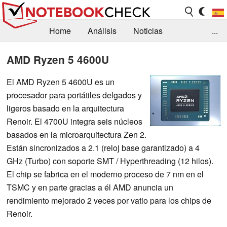
Home
Análisis
Noticias
...
FAQ/Técnica
Biblioteca
AMD Ryzen 5 4600U
Orientación para la Compra
Busca
El AMD Ryzen 5 4600U es un
procesador para portátiles delgados y
Contacto
ligeros basado en la arquitectura
Renoir. El 4700U integra seis núcleos
basados en la microarquitectura Zen 2.
Están sincronizados a 2.1 (reloj base garantizado) a 4
GHz (Turbo) con soporte SMT / Hyperthreading (12 hilos).
El chip se fabrica en el moderno proceso de 7 nm en el
TSMC y en parte gracias a él AMD anuncia un
rendimiento mejorado 2 veces por vatio para los chips de
Renoir.