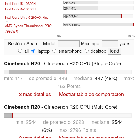
29.3 3%
Intel Core i5-10300H
29.4 4%
Intel Core i5-10400H
...
49.2 73%
Intel Core Ultra 9 290HX Plus
max:
59.5 110%
AMD Ryzen Threadripper PRO
7995WX
0%
100%
Restrict / Search:
Model:
Max. age:
years
all
laptop
smartphone
desktop
Cinebench R20
- Cinebench R20 CPU (Single Core)
min: 447 de promedio: 449 mediana:
447 (48%)
max:
453 Points
3 mas detalles
Mostrar tabla de comparación
+
+
Cinebench R20
- Cinebench R20 CPU (Multi Core)
min: 2544 de promedio: 2628 mediana:
2544
(6%)
max: 2796 Points
3 mas detalles
Mostrar tabla de comparación