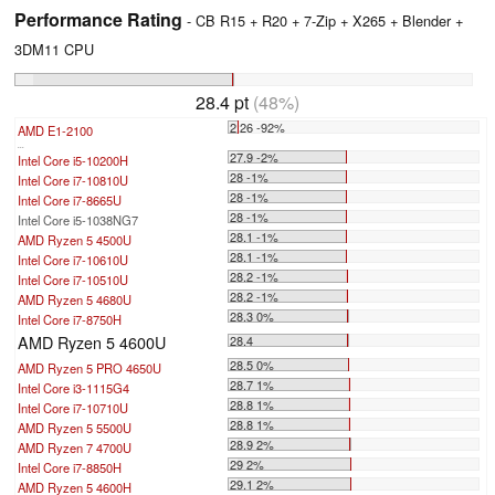
Performance Rating
- CB R15 + R20 + 7-Zip + X265 + Blender +
3DM11 CPU
28.4 pt
(48%)
2.26 -92%
AMD E1-2100
...
27.9 -2%
Intel Core i5-10200H
28 -1%
Intel Core i7-10810U
28 -1%
Intel Core i7-8665U
28 -1%
Intel Core i5-1038NG7
28.1 -1%
AMD Ryzen 5 4500U
28.1 -1%
Intel Core i7-10610U
28.2 -1%
Intel Core i7-10510U
28.2 -1%
AMD Ryzen 5 4680U
28.3 0%
Intel Core i7-8750H
AMD Ryzen 5 4600U
28.4
28.5 0%
AMD Ryzen 5 PRO 4650U
28.7 1%
Intel Core i3-1115G4
28.8 1%
Intel Core i7-10710U
28.8 1%
AMD Ryzen 5 5500U
28.9 2%
AMD Ryzen 7 4700U
29 2%
Intel Core i7-8850H
29.1 2%
AMD Ryzen 5 4600H