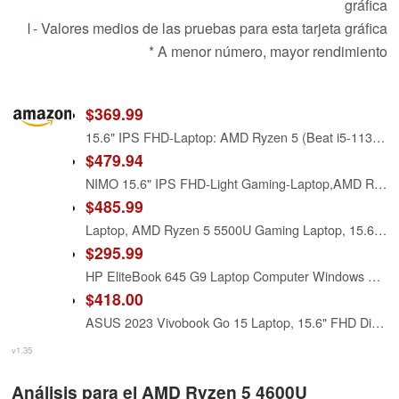
gráfica
- Valores medios de las pruebas para esta tarjeta gráfica
* A menor número, mayor rendimiento
$369.99
15.6" IPS FHD-Laptop: AMD Ryzen 5 (Beat i5-1135G7), 16GB RAM 512GB SSD | Radeon Vega 8 Graphics & 1 Years Warranty | Win 11 Business & Student Gaming-Notebook, 65W Fast Charge, HD Camera, Numpad, 2026
$479.94
NIMO 15.6" IPS FHD-Light Gaming-Laptop,AMD Ryzen 5 6600H 16GB DDR5 RAM 256GB SSD (Beat i5-1335U, 6 Cores Up to 4.5GHz) AMD Radeon 660M GPU-Computer with 100W Type-C Backlit Keyboard Fingerprint
$485.99
Laptop, AMD Ryzen 5 5500U Gaming Laptop, 15.6 Inch Laptop Computer with 16GB RAM 1TB SSD, AMD Radeon Lap top PC, Laptops with Backlit Keyboard, 1080P FHD, 55.2Wh Battery, Type-C, HDMI, Win 11 Pro
$295.99
HP EliteBook 645 G9 Laptop Computer Windows 11 Pro, AMD Ryzen 5 PRO 5675U, 16GB RAM, 256GB PCIe SSD, 14in FHD Laptop 1920x1080, HDMI, Ryzen Notebook (Renewed)
$418.00
ASUS 2023 Vivobook Go 15 Laptop, 15.6" FHD Display, AMD Ryzen 5 7520U Processor, 8GB RAM, 512GB SSD, Windows 11 Home, Mixed Black, E1504FA-AS52
v1.35
Análisis para el AMD Ryzen 5 4600U