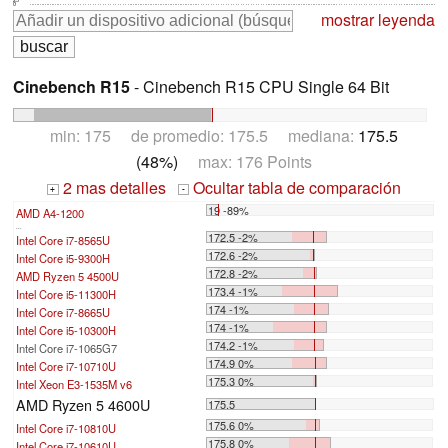
0
mostrar leyenda
Cinebench R15
- Cinebench R15 CPU Single 64 Bit
min: 175 de promedio: 175.5 mediana:
175.5
(48%)
max: 176 Points
2 mas detalles
Ocultar tabla de comparación
+
-
19 -89%
AMD A4-1200
...
172.5 -2%
Intel Core i7-8565U
172.6 -2%
Intel Core i5-9300H
172.8 -2%
AMD Ryzen 5 4500U
173.4 -1%
Intel Core i5-11300H
174 -1%
Intel Core i7-8665U
174 -1%
Intel Core i5-10300H
174.2 -1%
Intel Core i7-1065G7
174.9 0%
Intel Core i7-10710U
175.3 0%
Intel Xeon E3-1535M v6
AMD Ryzen 5 4600U
175.5
175.6 0%
Intel Core i7-10810U
175.8 0%
Intel Core i7-10610U