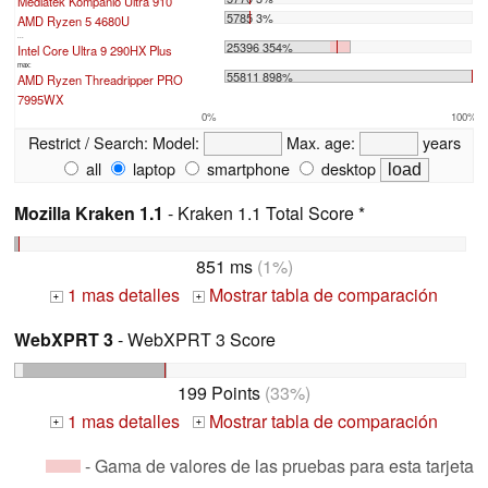
Mediatek Kompanio Ultra 910
5785 3%
AMD Ryzen 5 4680U
...
25396 354%
Intel Core Ultra 9 290HX Plus
max:
55811 898%
AMD Ryzen Threadripper PRO
7995WX
0%
100%
Restrict / Search:
Model:
Max. age:
years
all
laptop
smartphone
desktop
Mozilla Kraken 1.1
- Kraken 1.1 Total Score *
851 ms
(1%)
1 mas detalles
Mostrar tabla de comparación
+
+
WebXPRT 3
- WebXPRT 3 Score
199 Points
(33%)
1 mas detalles
Mostrar tabla de comparación
+
+
- Gama de valores de las pruebas para esta tarjeta