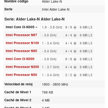
Nombre código
Alder Lake-N
Serie
Intel Alder Lake-N
Serie: Alder Lake-N Alder Lake-N
Intel Core i3-N305 «
1.8 - 3.8 GHz
8 / 8
6 MB L3
Intel Processor N97
- 3.6 GHz
4 / 4
6 MB L3
Intel Processor N100
1 - 3.4 GHz
4 / 4
6 MB L3
Intel Processor N95
- 3.4 GHz
4 / 4
6 MB L3
Intel Core i3-N300
- 3.8 GHz
8 / 8
6 MB L3
Intel Processor N200
1 - 3.7 GHz
4 / 4
6 MB L3
Intel Processor N50
1 - 3.4 GHz
2 / 2
6 MB L3
Velocidad de reloj
1800 - 3800 MHz
Caché de Nivel 1
768 KB
Caché de Nivel 2
4 MB
Caché de Nivel 3
6 MB