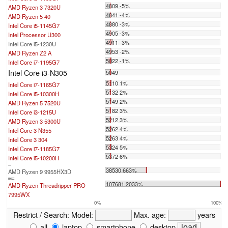
4809 -5%
AMD Ryzen 3 7320U
4841 -4%
AMD Ryzen 5 40
4880 -3%
Intel Core i5-1145G7
4905 -3%
Intel Processor U300
4911 -3%
Intel Core i5-1230U
4953 -2%
AMD Ryzen Z2 A
5022 -1%
Intel Core i7-1195G7
Intel Core i3-N305
5049
5110 1%
Intel Core i7-1165G7
5132 2%
Intel Core i5-10300H
5149 2%
AMD Ryzen 5 7520U
5182 3%
Intel Core i3-1215U
5212 3%
AMD Ryzen 3 5300U
5262 4%
Intel Core 3 N355
5263 4%
Intel Core 3 304
5324 5%
Intel Core i7-1185G7
5372 6%
Intel Core i5-10200H
...
38530 663%
AMD Ryzen 9 9955HX3D
max:
107681 2033%
AMD Ryzen Threadripper PRO
7995WX
0%
100%
Restrict / Search:
Model:
Max. age:
years
all
laptop
smartphone
desktop