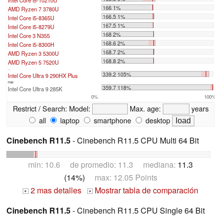
Intel Core i5-10210U
166 1%
AMD Ryzen 7 3780U
166.5 1%
Intel Core i5-8365U
167.5 1%
Intel Core i5-8279U
168 2%
Intel Core 3 N355
168.6 2%
Intel Core i5-8300H
168.7 2%
AMD Ryzen 3 5300U
168.8 2%
AMD Ryzen 5 7520U
...
339.2 105%
Intel Core Ultra 9 290HX Plus
max:
359.7 118%
Intel Core Ultra 9 285K
0%
100%
Restrict / Search:
Model:
Max. age:
years
all
laptop
smartphone
desktop
Cinebench R11.5
- Cinebench R11.5 CPU Multi 64 Bit
min: 10.6 de promedio: 11.3 mediana:
11.3
(14%)
max: 12.05 Points
2 mas detalles
Mostrar tabla de comparación
+
+
Cinebench R11.5
- Cinebench R11.5 CPU Single 64 Bit