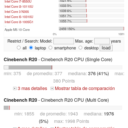
1021 4%
Intel Core i7-8550U
1033 5%
Intel Core i3-10110U
1039 6%
Intel Core 3 N355
1051 7%
Intel Core i5-10310U
1055 7%
Intel Core i3-1005G1
...
2459 150%
Apple M5 10-Core
0%
100%
Restrict / Search:
Model:
Max. age:
years
all
laptop
smartphone
desktop
Cinebench R20
- Cinebench R20 CPU (Single Core)
min: 375 de promedio: 377 mediana:
376 (41%)
max:
380 Points
3 mas detalles
Mostrar tabla de comparación
+
+
Cinebench R20
- Cinebench R20 CPU (Multi Core)
min: 1855 de promedio: 1943 mediana:
1976
(5%)
max: 1998 Points