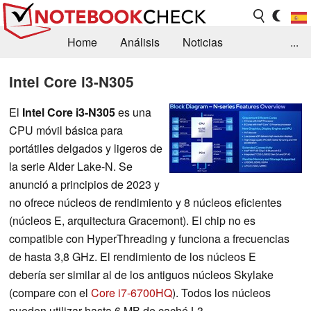
Home
Análisis
Noticias
...
FAQ/Técnica
Biblioteca
Intel Core i3-N305
Orientación para la Compra
Busca
El
Intel Core i3-N305
es una
CPU móvil básica para
Contacto
portátiles delgados y ligeros de
la serie Alder Lake-N. Se
anunció a principios de 2023 y
no ofrece núcleos de rendimiento y 8 núcleos eficientes
(núcleos E, arquitectura Gracemont). El chip no es
compatible con HyperThreading y funciona a frecuencias
de hasta 3,8 GHz. El rendimiento de los núcleos E
debería ser similar al de los antiguos núcleos Skylake
(compare con el
Core i7-6700HQ
). Todos los núcleos
pueden utilizar hasta 6 MB de caché L3.