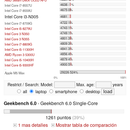
4638 -1%
Intel Core i7-8557U
4675 0%
Intel Core i7-8559U
Intel Core i3-N305
4681
4722 1%
Intel Core i7-8709G
4743 1%
Intel Core i5-8279U
4749 1%
Intel Core 3 N350
4801 3%
Intel Core 3 N355
4809 3%
Intel Core i7-8809G
4841 3%
Intel Core i5-11300H
4856 4%
AMD Ryzen 3 5300U
4879 4%
Intel Core i5-10400H
4900 5%
Intel Core i5-9300HF
...
29226 524%
Apple M5 Max
0%
100%
Restrict / Search:
Model:
Max. age:
years
all
laptop
smartphone
desktop
Geekbench 6.0
- Geekbench 6.0 Single-Core
1261 puntos
(39%)
1 mas detalles
Mostrar tabla de comparación
+
+