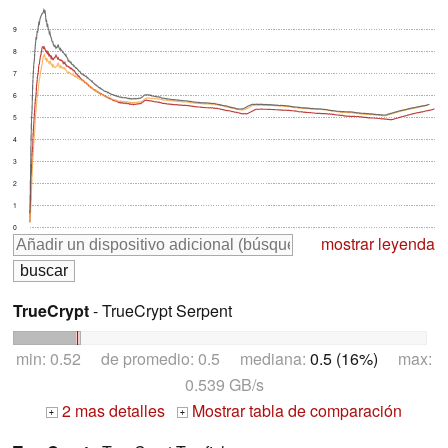
9
8
7
6
5
4
3
2
1
0
mostrar leyenda
TrueCrypt
- TrueCrypt Serpent
min: 0.52 de promedio: 0.5 mediana:
0.5 (16%)
max:
0.539 GB/s
2 mas detalles
Mostrar tabla de comparación
+
+