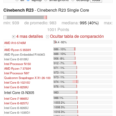
Cinebench R23
- Cinebench R23 Single Core
min: 939 de promedio: 983 mediana:
995 (40%)
max:
1001 Points
4 mas detalles
Ocultar tabla de comparación
+
-
74.4 -92%
AMD A10-5745M
...
886 -10%
AMD Ryzen 5 3550H
888 -10%
AMD Ryzen Embedded R1606G
906 -8%
Intel Core i3-8109U
912 -7%
Intel Processor N150
971 -1%
AMD Ryzen 7 3750H
973 -1%
Intel Processor N97
973 -1%
Qualcomm Snapdragon X X1-26-100
974 -1%
Intel Core i5-10210U
976 -1%
Intel Core i5-8259U
Intel Core i3-N305
983
988 1%
Intel Core i7-8665U
1003 2%
Intel Core i5-8257U
1008 3%
Intel Core i5-8265U
1016 3%
Intel Core i5-1035G1