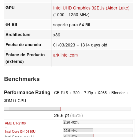
GPU
Intel UHD Graphics 32EUs (Alder Lake)
(1000 - 1250 MHz)
64 Bit
soporte para 64 Bit
Architecture
x86
Fecha de anuncio
01/03/2023
= 1314 days old
Enlace de Producto
ark.intel.com
(externo)
Benchmarks
Performance Rating
- CB R15 + R20 + 7-Zip + X265 + Blender +
3DM11 CPU
26.6 pt
(45%)
2.26 -92%
AMD E1-2100
...
25.6 -4%
Intel Core i3-10110U
26.1 -2%
Intel Core i5-8265U