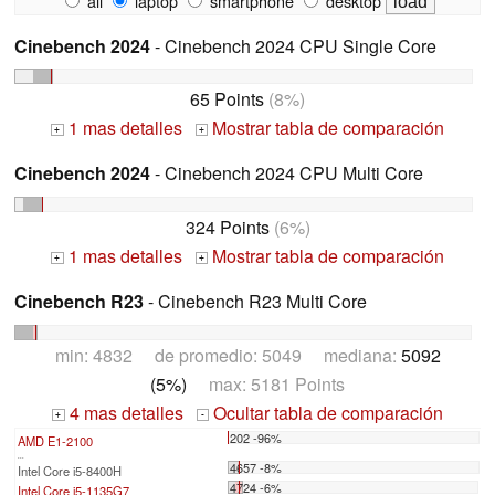
all
laptop
smartphone
desktop
Cinebench 2024
- Cinebench 2024 CPU Single Core
65 Points
(8%)
1 mas detalles
Mostrar tabla de comparación
+
+
Cinebench 2024
- Cinebench 2024 CPU Multi Core
324 Points
(6%)
1 mas detalles
Mostrar tabla de comparación
+
+
Cinebench R23
- Cinebench R23 Multi Core
min: 4832 de promedio: 5049 mediana:
5092
(5%)
max: 5181 Points
4 mas detalles
Ocultar tabla de comparación
+
-
202 -96%
AMD E1-2100
...
4657 -8%
Intel Core i5-8400H
4724 -6%
Intel Core i5-1135G7