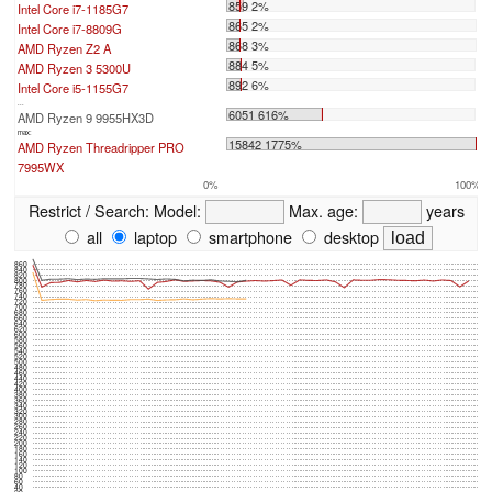
859 2%
Intel Core i7-1185G7
865 2%
Intel Core i7-8809G
868 3%
AMD Ryzen Z2 A
884 5%
AMD Ryzen 3 5300U
892 6%
Intel Core i5-1155G7
...
6051 616%
AMD Ryzen 9 9955HX3D
max:
15842 1775%
AMD Ryzen Threadripper PRO
7995WX
0%
100%
Restrict / Search:
Model:
Max. age:
years
all
laptop
smartphone
desktop
860
840
820
800
780
760
740
720
700
680
660
640
620
600
580
560
540
520
500
480
460
440
420
400
380
360
340
320
300
280
260
240
220
200
180
160
140
120
100
80
60
40