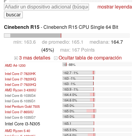
20
0
mostrar leyenda
Cinebench R15
- Cinebench R15 CPU Single 64 Bit
min: 163.6 de promedio: 165.1 mediana:
164.7
(45%)
max: 167 Points
3 mas detalles
Ocultar tabla de comparación
+
-
19 -88%
AMD A4-1200
...
162.7 -1%
Intel Core i7-7820HK
163 -1%
Intel Core i7-7820HQ
163 -1%
Intel Core i7-7920HQ
163.9 -1%
AMD Ryzen 3 4300U
164.4 0%
Intel Core i5-1035G4
164.6 0%
Intel Core i5-1035G1
165 0%
Intel Pentium Gold 7505
165 0%
Intel Core i7-8650U
165 0%
Intel Core i5-1035G7
Intel Core i3-N305
165.1
165.5 0%
AMD Ryzen 5 40
165.6 0%