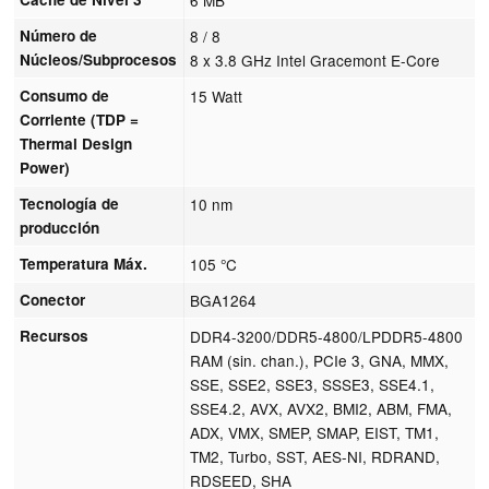
Número de
8 / 8
Núcleos/Subprocesos
8 x 3.8 GHz Intel Gracemont E-Core
Consumo de
15 Watt
Corriente (TDP =
Thermal Design
Power)
Tecnología de
10 nm
producción
Temperatura Máx.
105 °C
Conector
BGA1264
Recursos
DDR4-3200/DDR5-4800/LPDDR5-4800
RAM (sin. chan.), PCIe 3, GNA, MMX,
SSE, SSE2, SSE3, SSSE3, SSE4.1,
SSE4.2, AVX, AVX2, BMI2, ABM, FMA,
ADX, VMX, SMEP, SMAP, EIST, TM1,
TM2, Turbo, SST, AES-NI, RDRAND,
RDSEED, SHA