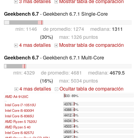
3 mas detalles
Mostrar tabla de comparación
+
+
Geekbench 6.7
- Geekbench 6.7.1 Single-Core
min: 1146 de promedio: 1274 mediana:
1311
(30%)
max: 1326 puntos
4 mas detalles
Mostrar tabla de comparación
+
+
Geekbench 6.7
- Geekbench 6.7.1 Multi-Core
min: 4329 de promedio: 4681 mediana:
4679.5
(16%)
max: 5034 puntos
4 mas detalles
Ocultar tabla de comparación
+
-
533 -89%
AMD A4-9120C
...
4376 -7%
Intel Core i7-10510U
4388 -6%
Intel Core i5-8300H
4412 -6%
Intel Core i5-8365U
4434 -5%
AMD Ryzen 5 7520U
4503 -4%
AMD Ryzen 5 40
4505 -4%
Intel Core i5-8257U
4587 -2%
AMD Steam Deck OLED APU