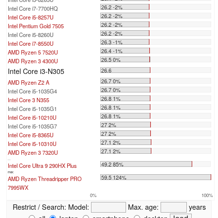
26.2 -2%
Intel Core i7-7700HQ
26.2 -2%
Intel Core i5-8257U
26.2 -2%
Intel Pentium Gold 7505
26.2 -2%
Intel Core i5-8260U
26.3 -1%
Intel Core i7-8550U
26.4 -1%
AMD Ryzen 5 7520U
26.5 0%
AMD Ryzen 3 4300U
Intel Core i3-N305
26.6
26.7 0%
AMD Ryzen Z2 A
26.7 0%
Intel Core i5-1035G4
26.8 1%
Intel Core 3 N355
26.8 1%
Intel Core i5-1035G1
26.8 1%
Intel Core i5-10210U
27 2%
Intel Core i5-1035G7
27 2%
Intel Core i5-8365U
27.1 2%
Intel Core i5-10310U
27.1 2%
AMD Ryzen 3 7320U
...
49.2 85%
Intel Core Ultra 9 290HX Plus
max:
59.5 124%
AMD Ryzen Threadripper PRO
7995WX
0%
100%
Restrict / Search:
Model:
Max. age:
years