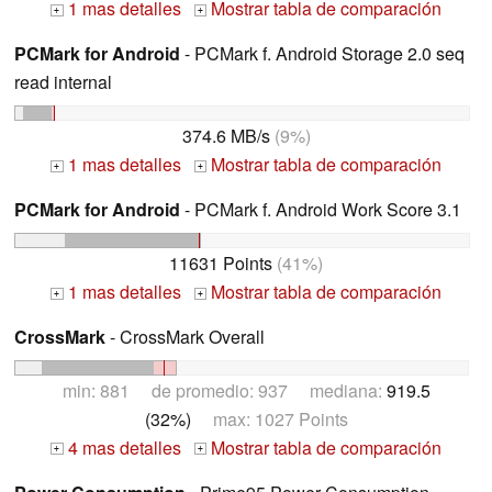
1 mas detalles
Mostrar tabla de comparación
+
+
PCMark for Android
- PCMark f. Android Storage 2.0 seq
read internal
374.6 MB/s
(9%)
1 mas detalles
Mostrar tabla de comparación
+
+
PCMark for Android
- PCMark f. Android Work Score 3.1
11631 Points
(41%)
1 mas detalles
Mostrar tabla de comparación
+
+
CrossMark
- CrossMark Overall
min: 881 de promedio: 937 mediana:
919.5
(32%)
max: 1027 Points
4 mas detalles
Mostrar tabla de comparación
+
+