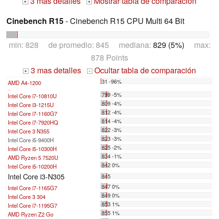
3 mas detalles
Mostrar tabla de comparación
+
+
Cinebench R15
- Cinebench R15 CPU Multi 64 Bit
min: 828 de promedio: 845 mediana:
829 (5%)
max:
878 Points
3 mas detalles
Ocultar tabla de comparación
+
-
31 -96%
AMD A4-1200
...
799 -5%
Intel Core i7-10810U
809 -4%
Intel Core i3-1215U
812 -4%
Intel Core i7-1160G7
814 -4%
Intel Core i7-7920HQ
822 -3%
Intel Core 3 N355
823 -3%
Intel Core i5-9400H
825 -2%
Intel Core i5-10300H
834 -1%
AMD Ryzen 5 7520U
842 0%
Intel Core i5-10200H
Intel Core i3-N305
845
847 0%
Intel Core i7-1165G7
849 0%
Intel Core 3 304
853 1%
Intel Core i7-1195G7
855 1%
AMD Ryzen Z2 Go