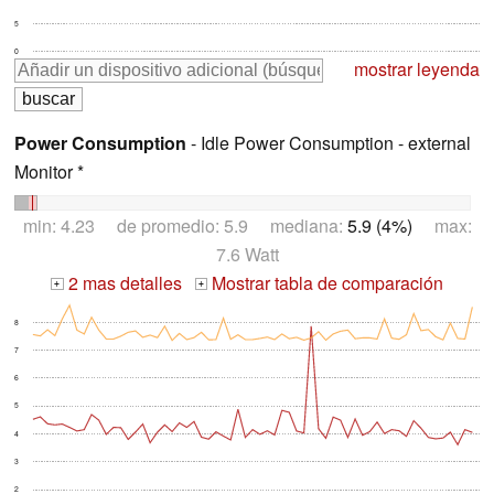
5
0
mostrar leyenda
Power Consumption
- Idle Power Consumption - external
Monitor *
min: 4.23 de promedio: 5.9 mediana:
5.9 (4%)
max:
7.6 Watt
2 mas detalles
Mostrar tabla de comparación
+
+
8
7
6
5
4
3
2