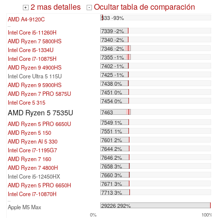
2 mas detalles
Ocultar tabla de comparación
+
-
533 -93%
AMD A4-9120C
...
7339 -2%
Intel Core i5-11260H
7340 -2%
AMD Ryzen 7 5800HS
7346 -2%
Intel Core i5-1334U
7355 -1%
Intel Core i7-10875H
7402 -1%
AMD Ryzen 9 4900HS
7425 -1%
Intel Core Ultra 5 115U
7438 0%
AMD Ryzen 9 5900HS
7451 0%
AMD Ryzen 7 PRO 5875U
7454 0%
Intel Core 5 315
AMD Ryzen 5 7535U
7463
7549 1%
AMD Ryzen 5 PRO 6650U
7551 1%
AMD Ryzen 5 150
7601 2%
AMD Ryzen AI 5 330
7644 2%
Intel Core i7-1195G7
7646 2%
AMD Ryzen 7 160
7658 3%
AMD Ryzen 7 4800H
7660 3%
Intel Core i5-12450HX
7671 3%
AMD Ryzen 5 PRO 6650H
7713 3%
Intel Core i7-10870H
...
29226 292%
Apple M5 Max
0%
100%