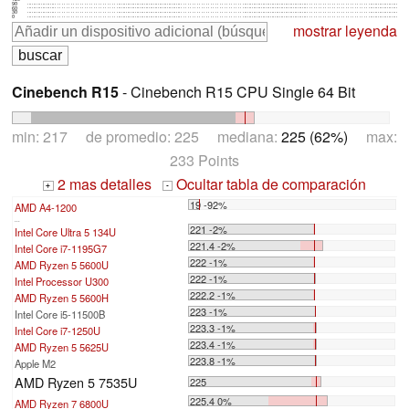
90
60
30
0
mostrar leyenda
Cinebench R15
- Cinebench R15 CPU Single 64 Bit
min: 217 de promedio: 225 mediana:
225 (62%)
max:
233 Points
2 mas detalles
Ocultar tabla de comparación
+
-
19 -92%
AMD A4-1200
...
221 -2%
Intel Core Ultra 5 134U
221.4 -2%
Intel Core i7-1195G7
222 -1%
AMD Ryzen 5 5600U
222 -1%
Intel Processor U300
222.2 -1%
AMD Ryzen 5 5600H
223 -1%
Intel Core i5-11500B
223.3 -1%
Intel Core i7-1250U
223.4 -1%
AMD Ryzen 5 5625U
223.8 -1%
Apple M2
AMD Ryzen 5 7535U
225
225.4 0%
AMD Ryzen 7 6800U