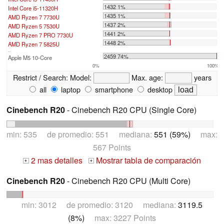
1432 1%
Intel Core i5-11320H
1435 1%
AMD Ryzen 7 7730U
1437 2%
AMD Ryzen 5 7530U
1441 2%
AMD Ryzen 7 PRO 7730U
1448 2%
AMD Ryzen 7 5825U
...
2459 74%
Apple M5 10-Core
0%
100%
Restrict / Search:
Model:
Max. age:
years
all
laptop
smartphone
desktop
Cinebench R20
- Cinebench R20 CPU (Single Core)
min: 535 de promedio: 551 mediana:
551 (59%)
max:
567 Points
2 mas detalles
Mostrar tabla de comparación
+
+
Cinebench R20
- Cinebench R20 CPU (Multi Core)
min: 3012 de promedio: 3120 mediana:
3119.5
(8%)
max: 3227 Points