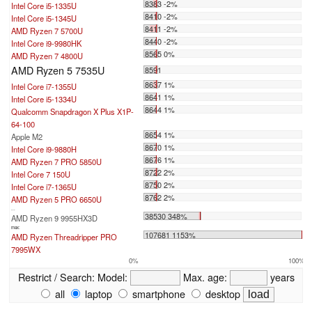
8383 -2%
Intel Core i5-1335U
8410 -2%
Intel Core i5-1345U
8411 -2%
AMD Ryzen 7 5700U
8440 -2%
Intel Core i9-9980HK
8565 0%
AMD Ryzen 7 4800U
AMD Ryzen 5 7535U
8591
8637 1%
Intel Core i7-1355U
8641 1%
Intel Core i5-1334U
8644 1%
Qualcomm Snapdragon X Plus X1P-
64-100
8654 1%
Apple M2
8670 1%
Intel Core i9-9880H
8676 1%
AMD Ryzen 7 PRO 5850U
8722 2%
Intel Core 7 150U
8750 2%
Intel Core i7-1365U
8762 2%
AMD Ryzen 5 PRO 6650U
...
38530 348%
AMD Ryzen 9 9955HX3D
max:
107681 1153%
AMD Ryzen Threadripper PRO
7995WX
0%
100%
Restrict / Search:
Model:
Max. age:
years
all
laptop
smartphone
desktop