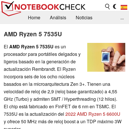
Home
Análisis
Noticias
...
FAQ/Técnica
Biblioteca
AMD Ryzen 5 7535U
Orientación para la Compra
Busca
El
AMD Ryzen 5 7535U
es un
procesador para portátiles delgados y
Contacto
ligeros basado en la generación de
actualización Rembrandt. El Ryzen
incorpora seis de los ocho núcleos
basados en la microarquitectura Zen 3+. Tienen una
velocidad de reloj de 2,9 (reloj base garantizado) a 4,55
GHz (Turbo) y admiten SMT / Hyperthreading (12 hilos).
El chip está fabricado en FinFET de 6 nm en TSMC. El
7535U es la actualización del
2022 AMD Ryzen 5 6600U
y ofrece 50 MHz más de reloj boost a un TDP máximo 3W
superior.