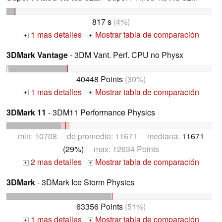
817 s
(4%)
1 mas detalles
Mostrar tabla de comparación
+
+
3DMark Vantage
- 3DM Vant. Perf. CPU no Physx
40448 Points
(30%)
1 mas detalles
Mostrar tabla de comparación
+
+
3DMark 11
- 3DM11 Performance Physics
min: 10708 de promedio: 11671 mediana:
11671
(29%)
max: 12634 Points
2 mas detalles
Mostrar tabla de comparación
+
+
3DMark
- 3DMark Ice Storm Physics
63356 Points
(51%)
1 mas detalles
Mostrar tabla de comparación
+
+