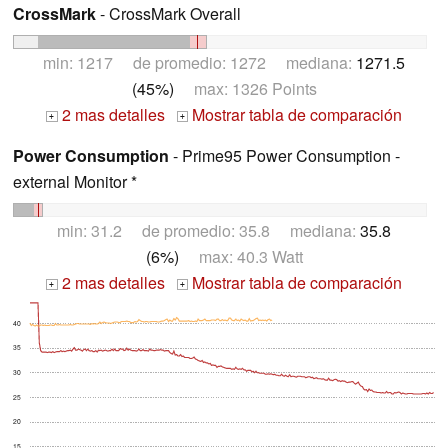
CrossMark
- CrossMark Overall
min: 1217 de promedio: 1272 mediana:
1271.5
(45%)
max: 1326 Points
2 mas detalles
Mostrar tabla de comparación
+
+
Power Consumption
- Prime95 Power Consumption -
external Monitor *
min: 31.2 de promedio: 35.8 mediana:
35.8
(6%)
max: 40.3 Watt
2 mas detalles
Mostrar tabla de comparación
+
+
40
35
30
25
20
15