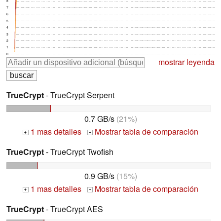
8
7
6
5
4
3
2
1
0
mostrar leyenda
TrueCrypt
- TrueCrypt Serpent
0.7 GB/s
(21%)
1 mas detalles
Mostrar tabla de comparación
+
+
TrueCrypt
- TrueCrypt Twofish
0.9 GB/s
(15%)
1 mas detalles
Mostrar tabla de comparación
+
+
TrueCrypt
- TrueCrypt AES