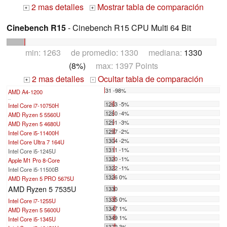
2 mas detalles
Mostrar tabla de comparación
+
+
Cinebench R15
- Cinebench R15 CPU Multi 64 Bit
min: 1263 de promedio: 1330 mediana:
1330
(8%)
max: 1397 Points
2 mas detalles
Ocultar tabla de comparación
+
-
31 -98%
AMD A4-1200
...
1263 -5%
Intel Core i7-10750H
1280 -4%
AMD Ryzen 5 5560U
1291 -3%
AMD Ryzen 5 4680U
1297 -2%
Intel Core i5-11400H
1304 -2%
Intel Core Ultra 7 164U
1311 -1%
Intel Core i5-1245U
1320 -1%
Apple M1 Pro 8-Core
1322 -1%
Intel Core i5-11500B
1326 0%
AMD Ryzen 5 PRO 5675U
AMD Ryzen 5 7535U
1330
1335 0%
Intel Core i7-1255U
1347 1%
AMD Ryzen 5 5600U
1349 1%
Intel Core i5-1345U
1372 3%