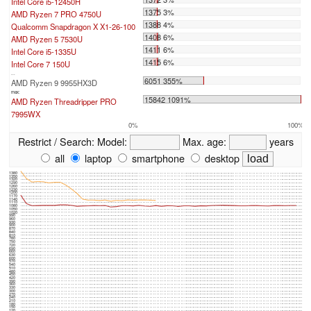
Intel Core i5-12450H
1375 3%
AMD Ryzen 7 PRO 4750U
1388 4%
Qualcomm Snapdragon X X1-26-100
1408 6%
AMD Ryzen 5 7530U
1411 6%
Intel Core i5-1335U
1415 6%
Intel Core 7 150U
...
6051 355%
AMD Ryzen 9 9955HX3D
max:
15842 1091%
AMD Ryzen Threadripper PRO
7995WX
0%
100%
Restrict / Search:
Model:
Max. age:
years
all
laptop
smartphone
desktop
1380
1350
1320
1290
1260
1230
1200
1170
1140
1110
1080
1050
1020
990
960
930
900
870
840
810
780
750
720
690
660
630
600
570
540
510
480
450
420
390
360
330
300
270
240
210
180
150
120