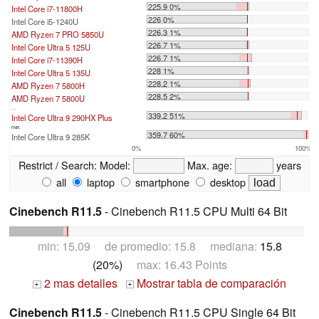
225.9 0%
Intel Core i7-11800H
226 0%
Intel Core i5-1240U
226.3 1%
AMD Ryzen 7 PRO 5850U
226.7 1%
Intel Core Ultra 5 125U
226.7 1%
Intel Core i7-11390H
228 1%
Intel Core Ultra 5 135U
228.2 1%
AMD Ryzen 7 5800H
228.5 2%
AMD Ryzen 7 5800U
...
339.2 51%
Intel Core Ultra 9 290HX Plus
max:
359.7 60%
Intel Core Ultra 9 285K
0%
100%
Restrict / Search:
Model:
Max. age:
years
all
laptop
smartphone
desktop
Cinebench R11.5
- Cinebench R11.5 CPU Multi 64 Bit
min: 15.09 de promedio: 15.8 mediana:
15.8
(20%)
max: 16.43 Points
2 mas detalles
Mostrar tabla de comparación
+
+
Cinebench R11.5
- Cinebench R11.5 CPU Single 64 Bit