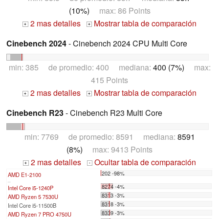
(10%)
max: 86 Points
2 mas detalles
Mostrar tabla de comparación
+
+
Cinebench 2024
- Cinebench 2024 CPU Multi Core
min: 385 de promedio: 400 mediana:
400 (7%)
max:
415 Points
2 mas detalles
Mostrar tabla de comparación
+
+
Cinebench R23
- Cinebench R23 Multi Core
min: 7769 de promedio: 8591 mediana:
8591
(8%)
max: 9413 Points
2 mas detalles
Ocultar tabla de comparación
+
-
202 -98%
AMD E1-2100
...
8274 -4%
Intel Core i5-1240P
8313 -3%
AMD Ryzen 5 7530U
8318 -3%
Intel Core i5-11500B
8339 -3%
AMD Ryzen 7 PRO 4750U