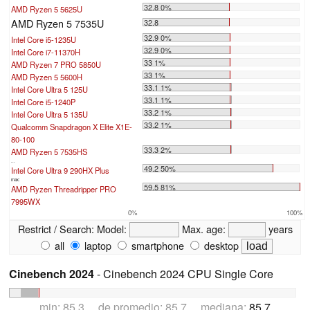
32.8 0%
AMD Ryzen 5 5625U
AMD Ryzen 5 7535U
32.8
32.9 0%
Intel Core i5-1235U
32.9 0%
Intel Core i7-11370H
33 1%
AMD Ryzen 7 PRO 5850U
33 1%
AMD Ryzen 5 5600H
33.1 1%
Intel Core Ultra 5 125U
33.1 1%
Intel Core i5-1240P
33.2 1%
Intel Core Ultra 5 135U
33.2 1%
Qualcomm Snapdragon X Elite X1E-
80-100
33.3 2%
AMD Ryzen 5 7535HS
...
49.2 50%
Intel Core Ultra 9 290HX Plus
max:
59.5 81%
AMD Ryzen Threadripper PRO
7995WX
0%
100%
Restrict / Search:
Model:
Max. age:
years
all
laptop
smartphone
desktop
Cinebench 2024
- Cinebench 2024 CPU Single Core
min: 85.3 de promedio: 85.7 mediana:
85.7