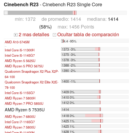
Cinebench R23
- Cinebench R23 Single Core
min: 1372 de promedio: 1414 mediana:
1414
(58%)
max: 1456 Points
2 mas detalles
Ocultar tabla de comparación
+
-
74.4 -95%
AMD A10-5745M
...
1373 -3%
Intel Core i5-11300H
1375 -3%
Intel Core i5-1145G7
1378 -3%
AMD Ryzen 5 5625U
1388 -2%
AMD Ryzen 5 PRO 5675U
1390 -2%
Qualcomm Snapdragon X2 Plus X2P-
64-100
1400 -1%
Qualcomm Snapdragon X2 Elite X2E-
78-100
1409 0%
Intel Core i5-1155G7
1410 0%
AMD Ryzen 7 5800H
1412 0%
AMD Ryzen 7 PRO 5850U
AMD Ryzen 5 7535U
1414
1418 0%
AMD Ryzen 7 6800U
1425 1%
Intel Core i7-1165G7
1425 1%
AMD Ryzen 7 5800U
1428 1%
Intel Core i5-11400H