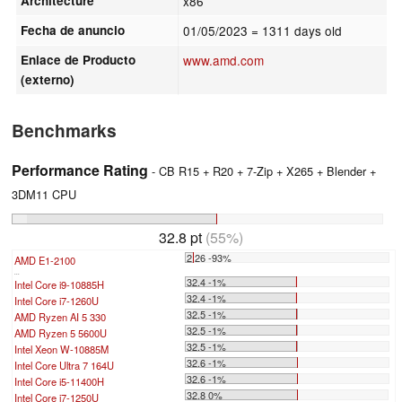
Architecture
x86
Fecha de anuncio
01/05/2023
= 1311 days old
Enlace de Producto
www.amd.com
(externo)
Benchmarks
Performance Rating
- CB R15 + R20 + 7-Zip + X265 + Blender +
3DM11 CPU
32.8 pt
(55%)
2.26 -93%
AMD E1-2100
...
32.4 -1%
Intel Core i9-10885H
32.4 -1%
Intel Core i7-1260U
32.5 -1%
AMD Ryzen AI 5 330
32.5 -1%
AMD Ryzen 5 5600U
32.5 -1%
Intel Xeon W-10885M
32.6 -1%
Intel Core Ultra 7 164U
32.6 -1%
Intel Core i5-11400H
32.8 0%
Intel Core i7-1250U