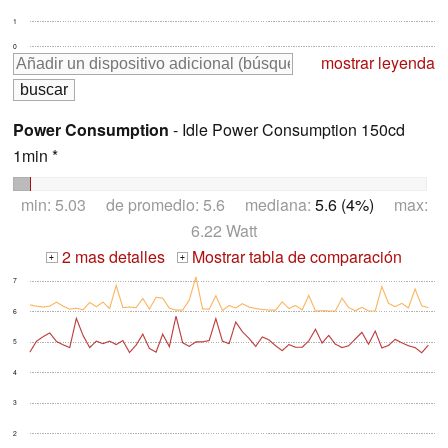
1
0
mostrar leyenda
Power Consumption
- Idle Power Consumption 150cd
1min *
min: 5.03 de promedio: 5.6 mediana:
5.6 (4%)
max:
6.22 Watt
2 mas detalles
Mostrar tabla de comparación
+
+
7
6
5
4
3
2