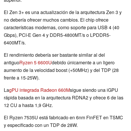
El Zen 3+ es una actualización de la arquitectura Zen 3 y
no debería ofrecer muchos cambios. El chip ofrece
características modernas, como soporte para USB 4 (40
Gbps), PCI-E Gen 4 y DDR5-4800MT/s o LPDDR5-
6400MT/s.
El rendimiento debería ser bastante similar al del
antiguo
Ryzen 5 6600U
debido únicamente a un ligero
aumento de la velocidad boost (+50MHz) y del TDP (28
frente a 15-25W).
La
gPU integrada Radeon 660M
sigue siendo una iGPU
rápida basada en la arquitectura RDNA2 y ofrece 6 de las
12 CU a hasta 1,9 GHz.
El Ryzen 7535U está fabricado en 6nm FinFET en TSMC
y especificado con un TDP de 28W.