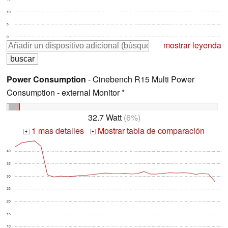
10
5
0
mostrar leyenda
Power Consumption
- Cinebench R15 Multi Power
Consumption - external Monitor *
32.7 Watt
(6%)
1 mas detalles
Mostrar tabla de comparación
+
+
40
35
30
25
20
15
10