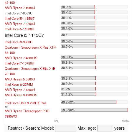
42-100
30 -1%
AMD Ryzen 7 4980U
30 -1%
Intel Core i7-8559U
30 -1%
Intel Core i5-1135G7
30.3 0%
AMD Ryzen 7 5700U
30.4 0%
Intel Core i5-11300H
Intel Core i5-1145G7
30.4
30.5 0%
Intel Core i9-9880H
30.5 0%
Qualcomm Snapdragon X Plus X1P-
64-100
30.6 1%
AMD Ryzen 7 4800HS
30.8 1%
Intel Core i7-10750H
30.8 1%
Qualcomm Snapdragon X Elite X1E-
78-100
30.8 1%
AMD Ryzen 5 5560U
30.9 2%
Intel Xeon E-2276M
31 2%
AMD Ryzen 7 4800H
31.1 2%
AMD Ryzen 9 4900HS
...
49.2 62%
Intel Core Ultra 9 290HX Plus
max:
59.5 96%
AMD Ryzen Threadripper PRO
7995WX
0%
100%
Restrict / Search:
Model:
Max. age:
years