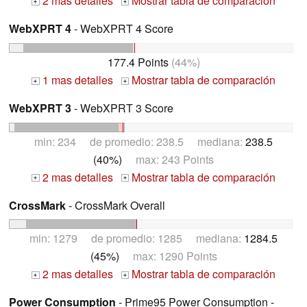
2 mas detalles
Mostrar tabla de comparación
+
+
WebXPRT 4
- WebXPRT 4 Score
177.4 Points
(44%)
1 mas detalles
Mostrar tabla de comparación
+
+
WebXPRT 3
- WebXPRT 3 Score
min: 234 de promedio: 238.5 mediana:
238.5
(40%)
max: 243 Points
2 mas detalles
Mostrar tabla de comparación
+
+
CrossMark
- CrossMark Overall
min: 1279 de promedio: 1285 mediana:
1284.5
(45%)
max: 1290 Points
2 mas detalles
Mostrar tabla de comparación
+
+
Power Consumption
- Prime95 Power Consumption -