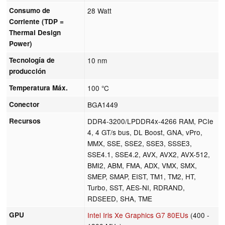
Consumo de
28 Watt
Corriente (TDP =
Thermal Design
Power)
Tecnología de
10 nm
producción
Temperatura Máx.
100 °C
Conector
BGA1449
Recursos
DDR4-3200/LPDDR4x-4266 RAM, PCIe
4, 4 GT/s bus, DL Boost, GNA, vPro,
MMX, SSE, SSE2, SSE3, SSSE3,
SSE4.1, SSE4.2, AVX, AVX2, AVX-512,
BMI2, ABM, FMA, ADX, VMX, SMX,
SMEP, SMAP, EIST, TM1, TM2, HT,
Turbo, SST, AES-NI, RDRAND,
RDSEED, SHA, TME
GPU
Intel Iris Xe Graphics G7 80EUs
(400 -