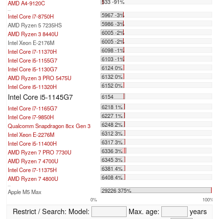
533 -91%
AMD A4-9120C
...
5967 -3%
Intel Core i7-8750H
5986 -3%
AMD Ryzen 5 7235HS
6005 -2%
AMD Ryzen 3 8440U
6005 -2%
Intel Xeon E-2176M
6098 -1%
Intel Core i7-11370H
6103 -1%
Intel Core i5-1155G7
6124 0%
Intel Core i5-1130G7
6132 0%
AMD Ryzen 3 PRO 5475U
6152 0%
Intel Core i5-11320H
Intel Core i5-1145G7
6154
6218 1%
Intel Core i7-1165G7
6227 1%
Intel Core i7-9850H
6248 2%
Qualcomm Snapdragon 8cx Gen 3
6312 3%
Intel Xeon E-2276M
6317 3%
Intel Core i5-11400H
6336 3%
AMD Ryzen 7 PRO 7730U
6345 3%
AMD Ryzen 7 4700U
6381 4%
Intel Core i7-11375H
6408 4%
AMD Ryzen 7 4800U
...
29226 375%
Apple M5 Max
0%
100%
Restrict / Search:
Model:
Max. age:
years