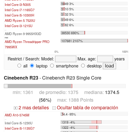
5049 3%
Intel Core i3-N305
5110 5%
Intel Core i7-1165G7
5132 5%
Intel Core i5-10300H
5149 6%
AMD Ryzen 5 7520U
5182 6%
Intel Core i3-1215U
...
38530 690%
AMD Ryzen 9 9955HX3D
max:
107681 2107%
AMD Ryzen Threadripper PRO
7995WX
0%
100%
Restrict / Search:
Model:
Max. age:
years
all
laptop
smartphone
desktop
Cinebench R23
- Cinebench R23 Single Core
min: 1361 de promedio: 1375 mediana:
1374.5
(56%)
max: 1388 Points
2 mas detalles
Ocultar tabla de comparación
+
-
74.4 -95%
AMD A10-5745M
...
1319 -4%
Intel Core i5-1230U
1322 -4%
Intel Core i5-1135G7