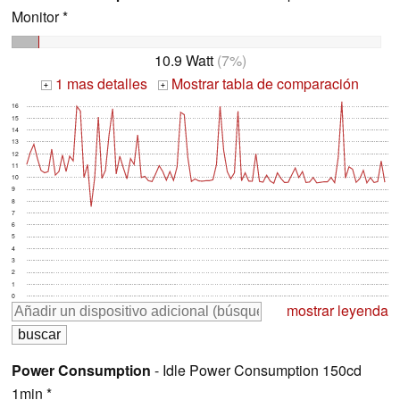
Monitor *
10.9 Watt
(7%)
1 mas detalles
Mostrar tabla de comparación
+
+
16
15
14
13
12
11
10
9
8
7
6
5
4
3
2
1
0
mostrar leyenda
Power Consumption
- Idle Power Consumption 150cd
1min *