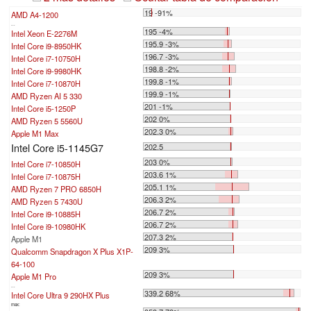
19 -91%
AMD A4-1200
...
195 -4%
Intel Xeon E-2276M
195.9 -3%
Intel Core i9-8950HK
196.7 -3%
Intel Core i7-10750H
198.8 -2%
Intel Core i9-9980HK
199.8 -1%
Intel Core i7-10870H
199.9 -1%
AMD Ryzen AI 5 330
201 -1%
Intel Core i5-1250P
202 0%
AMD Ryzen 5 5560U
202.3 0%
Apple M1 Max
Intel Core i5-1145G7
202.5
203 0%
Intel Core i7-10850H
203.6 1%
Intel Core i7-10875H
205.1 1%
AMD Ryzen 7 PRO 6850H
206.3 2%
AMD Ryzen 5 7430U
206.7 2%
Intel Core i9-10885H
206.7 2%
Intel Core i9-10980HK
207.3 2%
Apple M1
209 3%
Qualcomm Snapdragon X Plus X1P-
64-100
209 3%
Apple M1 Pro
...
339.2 68%
Intel Core Ultra 9 290HX Plus
max: