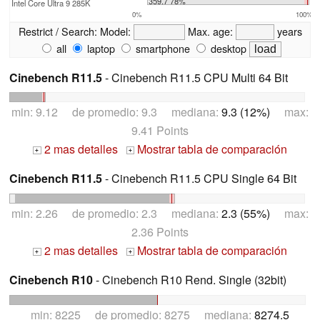
359.7 78%
Intel Core Ultra 9 285K
0%
100%
Restrict / Search:
Model:
Max. age:
years
all
laptop
smartphone
desktop
Cinebench R11.5
- Cinebench R11.5 CPU Multi 64 Bit
min: 9.12 de promedio: 9.3 mediana:
9.3 (12%)
max:
9.41 Points
2 mas detalles
Mostrar tabla de comparación
+
+
Cinebench R11.5
- Cinebench R11.5 CPU Single 64 Bit
min: 2.26 de promedio: 2.3 mediana:
2.3 (55%)
max:
2.36 Points
2 mas detalles
Mostrar tabla de comparación
+
+
Cinebench R10
- Cinebench R10 Rend. Single (32bit)
min: 8225 de promedio: 8275 mediana:
8274.5