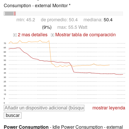
Consumption - external Monitor *
min: 45.2 de promedio: 50.4 mediana:
50.4
(9%)
max: 55.5 Watt
2 mas detalles
Mostrar tabla de comparación
+
+
70
65
60
55
50
45
40
35
30
25
20
15
10
5
0
mostrar leyenda
Power Consumption
- Idle Power Consumption - external