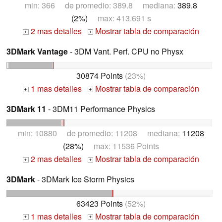
min: 366 de promedio: 389.8 mediana:
389.8
(2%)
max: 413.691 s
2 mas detalles
Mostrar tabla de comparación
+
+
3DMark Vantage
- 3DM Vant. Perf. CPU no Physx
30874 Points
(23%)
1 mas detalles
Mostrar tabla de comparación
+
+
3DMark 11
- 3DM11 Performance Physics
min: 10880 de promedio: 11208 mediana:
11208
(28%)
max: 11536 Points
2 mas detalles
Mostrar tabla de comparación
+
+
3DMark
- 3DMark Ice Storm Physics
63423 Points
(52%)
1 mas detalles
Mostrar tabla de comparación
+
+