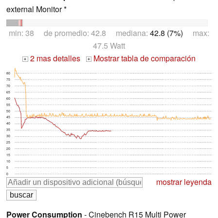
external Monitor *
min: 38 de promedio: 42.8 mediana:
42.8 (7%)
max:
47.5 Watt
2 mas detalles
Mostrar tabla de comparación
+
+
80
75
70
65
60
55
50
45
40
35
30
25
20
15
10
5
0
mostrar leyenda
Power Consumption
- Cinebench R15 Multi Power