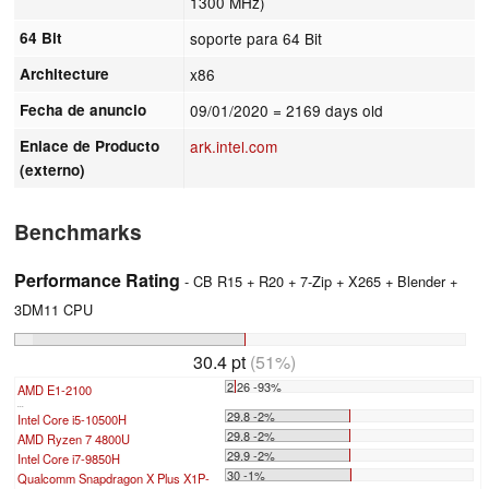
1300 MHz)
64 Bit
soporte para 64 Bit
Architecture
x86
Fecha de anuncio
09/01/2020
= 2169 days old
Enlace de Producto
ark.intel.com
(externo)
Benchmarks
Performance Rating
- CB R15 + R20 + 7-Zip + X265 + Blender +
3DM11 CPU
30.4 pt
(51%)
2.26 -93%
AMD E1-2100
...
29.8 -2%
Intel Core i5-10500H
29.8 -2%
AMD Ryzen 7 4800U
29.9 -2%
Intel Core i7-9850H
30 -1%
Qualcomm Snapdragon X Plus X1P-