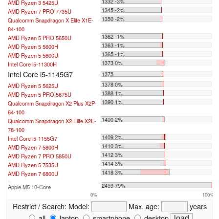
1332 -3%
AMD Ryzen 3 5425U
1345 -2%
AMD Ryzen 7 PRO 7735U
1350 -2%
Qualcomm Snapdragon X Elite X1E-
84-100
1362 -1%
AMD Ryzen 5 PRO 5650U
1363 -1%
AMD Ryzen 5 5600H
1365 -1%
AMD Ryzen 5 5600U
1373 0%
Intel Core i5-11300H
Intel Core i5-1145G7
1375
1378 0%
AMD Ryzen 5 5625U
1388 1%
AMD Ryzen 5 PRO 5675U
1390 1%
Qualcomm Snapdragon X2 Plus X2P-
64-100
1400 2%
Qualcomm Snapdragon X2 Elite X2E-
78-100
1409 2%
Intel Core i5-1155G7
1410 3%
AMD Ryzen 7 5800H
1412 3%
AMD Ryzen 7 PRO 5850U
1414 3%
AMD Ryzen 5 7535U
1418 3%
AMD Ryzen 7 6800U
...
2459 79%
Apple M5 10-Core
0%
100%
Restrict / Search:
Model:
Max. age:
years
all
laptop
smartphone
desktop