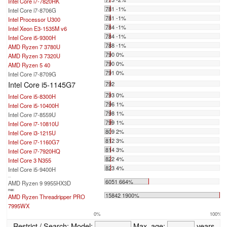
Intel Core i7-7820HK
781 -1%
Intel Core i7-8706G
781 -1%
Intel Processor U300
784 -1%
Intel Xeon E3-1535M v6
784 -1%
Intel Core i5-9300H
788 -1%
AMD Ryzen 7 3780U
790 0%
AMD Ryzen 3 7320U
790 0%
AMD Ryzen 5 40
791 0%
Intel Core i7-8709G
Intel Core i5-1145G7
792
793 0%
Intel Core i5-8300H
796 1%
Intel Core i5-10400H
798 1%
Intel Core i7-8559U
799 1%
Intel Core i7-10810U
809 2%
Intel Core i3-1215U
812 3%
Intel Core i7-1160G7
814 3%
Intel Core i7-7920HQ
822 4%
Intel Core 3 N355
823 4%
Intel Core i5-9400H
...
6051 664%
AMD Ryzen 9 9955HX3D
max:
15842 1900%
AMD Ryzen Threadripper PRO
7995WX
0%
100%
Restrict / Search:
Model:
Max. age:
years