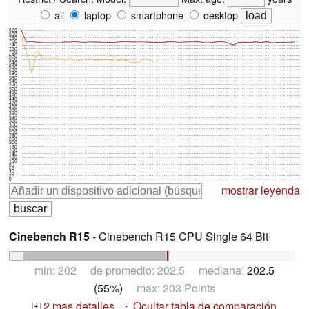
all
laptop
smartphone
desktop
820
800
780
760
740
720
700
680
660
640
620
600
580
560
540
520
500
480
460
440
420
400
380
360
340
320
300
280
260
240
220
200
180
160
140
120
100
80
60
40
20
0
mostrar leyenda
Cinebench R15
- Cinebench R15 CPU Single 64 Bit
min: 202 de promedio: 202.5 mediana:
202.5
(55%)
max: 203 Points
2 mas detalles
Ocultar tabla de comparación
+
-