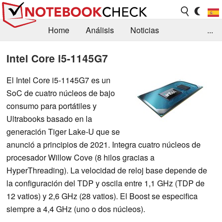
Home
Análisis
Noticias
...
FAQ/Técnica
Biblioteca
Intel Core i5-1145G7
Orientación para la Compra
Busca
El Intel Core i5-1145G7 es un
SoC de cuatro núcleos de bajo
Contacto
consumo para portátiles y
Ultrabooks basado en la
generación Tiger Lake-U que se
anunció a principios de 2021. Integra cuatro núcleos de
procesador Willow Cove (8 hilos gracias a
HyperThreading). La velocidad de reloj base depende de
la configuración del TDP y oscila entre 1,1 GHz (TDP de
12 vatios) y 2,6 GHz (28 vatios). El Boost se especifica
siempre a 4,4 GHz (uno o dos núcleos).