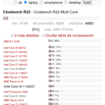
all
laptop
smartphone
desktop
Cinebench R23
- Cinebench R23 Multi Core
min: 4769 de promedio: 4880 mediana:
4880
(5%)
max: 4991 Points
2 mas detalles
Ocultar tabla de comparación
+
-
202 -96%
AMD E1-2100
...
4033 -17%
Intel Core i5-8257U
4049 -17%
Intel Core i7-10610U
4079 -16%
Intel Core i7-10710U
4112 -16%
Intel Core i7-1160G7
4311 -12%
Intel Core i7-10810U
4657 -5%
Intel Core i5-8400H
4724 -3%
Intel Core i5-1135G7
4809 -1%
AMD Ryzen 3 7320U
4841 -1%
AMD Ryzen 5 40
Intel Core i5-1145G7
4880
4905 1%
Intel Processor U300
4911 1%
Intel Core i5-1230U
4953 1%
AMD Ryzen Z2 A
5022 3%
Intel Core i7-1195G7