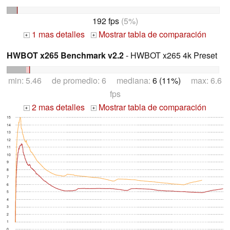
192 fps
(5%)
1 mas detalles
Mostrar tabla de comparación
+
+
HWBOT x265 Benchmark v2.2
- HWBOT x265 4k Preset
min: 5.46 de promedio: 6 mediana:
6 (11%)
max: 6.6
fps
2 mas detalles
Mostrar tabla de comparación
+
+
15
14
13
12
11
10
9
8
7
6
5
4
3
2
1
0