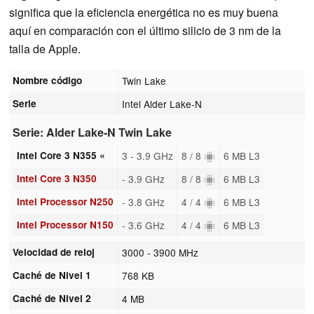
significa que la eficiencia energética no es muy buena
aquí en comparación con el último silicio de 3 nm de la
talla de Apple.
Nombre código
Twin Lake
Serie
Intel Alder Lake-N
Serie: Alder Lake-N Twin Lake
Intel Core 3 N355 «
3 - 3.9 GHz
8 / 8
6 MB L3
Intel Core 3 N350
- 3.9 GHz
8 / 8
6 MB L3
Intel Processor N250
- 3.8 GHz
4 / 4
6 MB L3
Intel Processor N150
- 3.6 GHz
4 / 4
6 MB L3
Velocidad de reloj
3000 - 3900 MHz
Caché de Nivel 1
768 KB
Caché de Nivel 2
4 MB