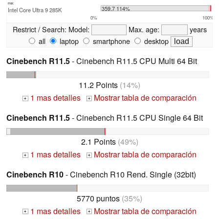
max:
359.7 114%
Intel Core Ultra 9 285K
0%
100%
Restrict / Search:
Model:
Max. age:
years
all
laptop
smartphone
desktop
Cinebench R11.5
- Cinebench R11.5 CPU Multi 64 Bit
11.2 Points
(14%)
1 mas detalles
Mostrar tabla de comparación
+
+
Cinebench R11.5
- Cinebench R11.5 CPU Single 64 Bit
2.1 Points
(49%)
1 mas detalles
Mostrar tabla de comparación
+
+
Cinebench R10
- Cinebench R10 Rend. Single (32bit)
5770 puntos
(35%)
1 mas detalles
Mostrar tabla de comparación
+
+