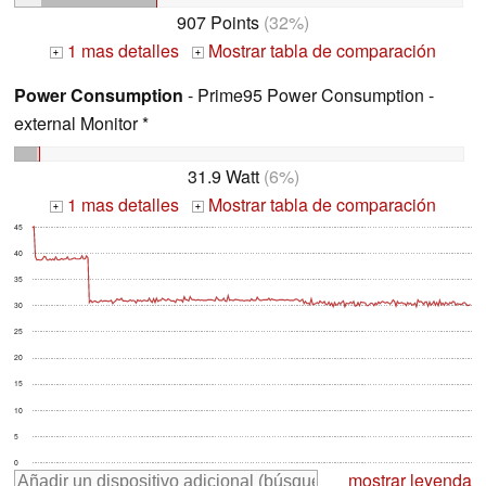
907 Points
(32%)
1 mas detalles
Mostrar tabla de comparación
+
+
Power Consumption
- Prime95 Power Consumption -
external Monitor *
31.9 Watt
(6%)
1 mas detalles
Mostrar tabla de comparación
+
+
45
40
35
30
25
20
15
10
5
0
mostrar leyenda