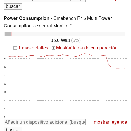
Power Consumption
- Cinebench R15 Multi Power
Consumption - external Monitor *
35.6 Watt
(6%)
1 mas detalles
Mostrar tabla de comparación
+
+
35
30
25
20
15
10
5
0
mostrar leyenda