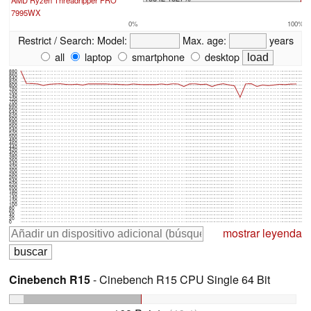
AMD Ryzen Threadripper PRO
7995WX
0%
100%
Restrict / Search:
Model:
Max. age:
years
all
laptop
smartphone
desktop
880
860
840
820
800
780
760
740
720
700
680
660
640
620
600
580
560
540
520
500
480
460
440
420
400
380
360
340
320
300
280
260
240
220
200
180
160
140
120
100
80
60
40
20
0
mostrar leyenda
Cinebench R15
- Cinebench R15 CPU Single 64 Bit