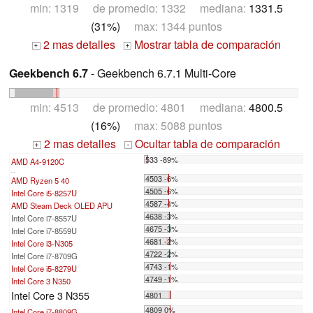
min: 1319 de promedio: 1332 mediana:
1331.5
(31%)
max: 1344 puntos
2 mas detalles
Mostrar tabla de comparación
+
+
Geekbench 6.7
- Geekbench 6.7.1 Multi-Core
min: 4513 de promedio: 4801 mediana:
4800.5
(16%)
max: 5088 puntos
2 mas detalles
Ocultar tabla de comparación
+
-
533 -89%
AMD A4-9120C
...
4503 -6%
AMD Ryzen 5 40
4505 -6%
Intel Core i5-8257U
4587 -4%
AMD Steam Deck OLED APU
4638 -3%
Intel Core i7-8557U
4675 -3%
Intel Core i7-8559U
4681 -2%
Intel Core i3-N305
4722 -2%
Intel Core i7-8709G
4743 -1%
Intel Core i5-8279U
4749 -1%
Intel Core 3 N350
Intel Core 3 N355
4801
4809 0%
Intel Core i7-8809G