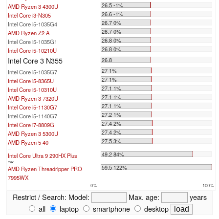
26.5 -1%
AMD Ryzen 3 4300U
26.6 -1%
Intel Core i3-N305
26.7 0%
Intel Core i5-1035G4
26.7 0%
AMD Ryzen Z2 A
26.8 0%
Intel Core i5-1035G1
26.8 0%
Intel Core i5-10210U
Intel Core 3 N355
26.8
27 1%
Intel Core i5-1035G7
27 1%
Intel Core i5-8365U
27.1 1%
Intel Core i5-10310U
27.1 1%
AMD Ryzen 3 7320U
27.1 1%
Intel Core i5-1130G7
27.2 1%
Intel Core i5-1140G7
27.4 2%
Intel Core i7-8809G
27.4 2%
AMD Ryzen 3 5300U
27.5 3%
AMD Ryzen 5 40
...
49.2 84%
Intel Core Ultra 9 290HX Plus
max:
59.5 122%
AMD Ryzen Threadripper PRO
7995WX
0%
100%
Restrict / Search:
Model:
Max. age:
years
all
laptop
smartphone
desktop