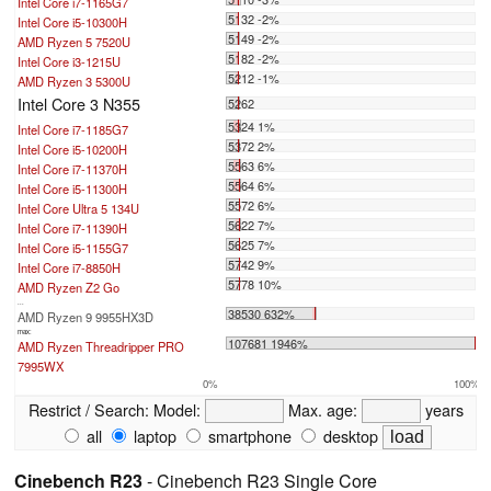
Intel Core i7-1165G7
5132 -2%
Intel Core i5-10300H
5149 -2%
AMD Ryzen 5 7520U
5182 -2%
Intel Core i3-1215U
5212 -1%
AMD Ryzen 3 5300U
Intel Core 3 N355
5262
5324 1%
Intel Core i7-1185G7
5372 2%
Intel Core i5-10200H
5563 6%
Intel Core i7-11370H
5564 6%
Intel Core i5-11300H
5572 6%
Intel Core Ultra 5 134U
5622 7%
Intel Core i7-11390H
5625 7%
Intel Core i5-1155G7
5742 9%
Intel Core i7-8850H
5778 10%
AMD Ryzen Z2 Go
...
38530 632%
AMD Ryzen 9 9955HX3D
max:
107681 1946%
AMD Ryzen Threadripper PRO
7995WX
0%
100%
Restrict / Search:
Model:
Max. age:
years
all
laptop
smartphone
desktop
Cinebench R23
- Cinebench R23 Single Core