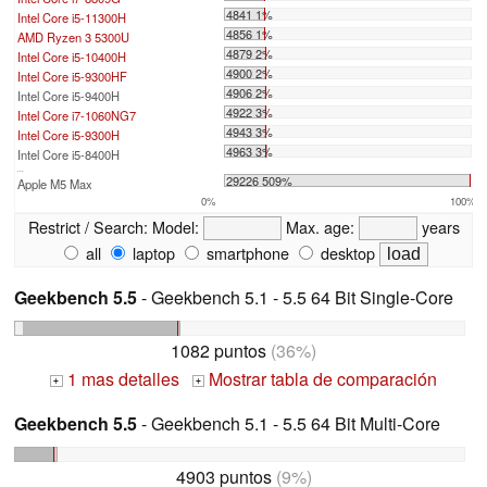
4841 1%
Intel Core i5-11300H
4856 1%
AMD Ryzen 3 5300U
4879 2%
Intel Core i5-10400H
4900 2%
Intel Core i5-9300HF
4906 2%
Intel Core i5-9400H
4922 3%
Intel Core i7-1060NG7
4943 3%
Intel Core i5-9300H
4963 3%
Intel Core i5-8400H
...
29226 509%
Apple M5 Max
0%
100%
Restrict / Search:
Model:
Max. age:
years
all
laptop
smartphone
desktop
Geekbench 5.5
- Geekbench 5.1 - 5.5 64 Bit Single-Core
1082 puntos
(36%)
1 mas detalles
Mostrar tabla de comparación
+
+
Geekbench 5.5
- Geekbench 5.1 - 5.5 64 Bit Multi-Core
4903 puntos
(9%)