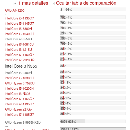
1 mas detalles
Ocultar tabla de comparación
+
-
31 -96%
AMD A4-1200
...
792 -4%
Intel Core i5-1135G7
792 -4%
Intel Core i5-1145G7
793 -4%
Intel Core i5-8300H
796 -3%
Intel Core i5-10400H
798 -3%
Intel Core i7-8559U
799 -3%
Intel Core i7-10810U
809 -2%
Intel Core i3-1215U
812 -1%
Intel Core i7-1160G7
814 -1%
Intel Core i7-7920HQ
Intel Core 3 N355
822
823 0%
Intel Core i5-9400H
825 0%
Intel Core i5-10300H
834 1%
AMD Ryzen 5 7520U
842 2%
Intel Core i5-10200H
845 3%
Intel Core i3-N305
847 3%
Intel Core i7-1165G7
853 4%
Intel Core i7-1195G7
855 4%
AMD Ryzen Z2 Go
859 5%
Intel Core i7-1185G7
...
6051 636%
AMD Ryzen 9 9955HX3D
max:
15842 1827%