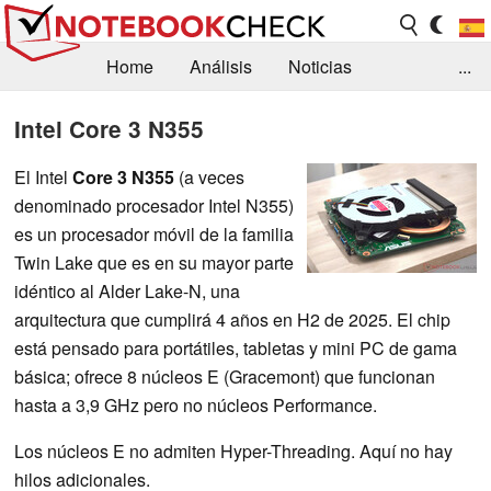
Home
Análisis
Noticias
...
FAQ/Técnica
Biblioteca
Intel Core 3 N355
Orientación para la Compra
Busca
El Intel
Core 3 N355
(a veces
denominado procesador Intel N355)
Contacto
es un procesador móvil de la familia
Twin Lake que es en su mayor parte
idéntico al Alder Lake-N, una
arquitectura que cumplirá 4 años en H2 de 2025. El chip
está pensado para portátiles, tabletas y mini PC de gama
básica; ofrece 8 núcleos E (Gracemont) que funcionan
hasta a 3,9 GHz pero no núcleos Performance.
Los núcleos E no admiten Hyper-Threading. Aquí no hay
hilos adicionales.