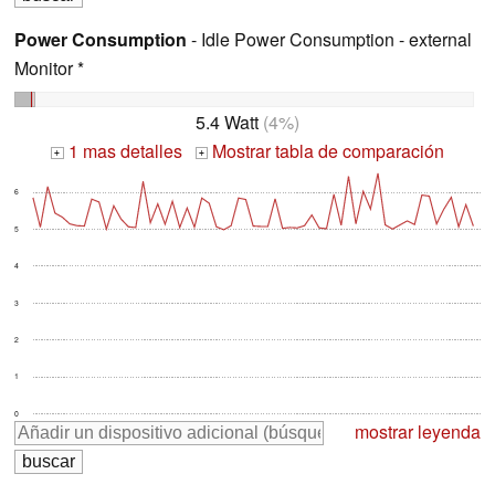
Power Consumption
- Idle Power Consumption - external
Monitor *
5.4 Watt
(4%)
1 mas detalles
Mostrar tabla de comparación
+
+
6
5
4
3
2
1
0
mostrar leyenda