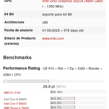
GPU
Intel UHD Graphics 32EUs (Alder Lake)
( - 1350 MHz)
64 Bit
soporte para 64 Bit
Architecture
x86
Fecha de anuncio
01/06/2025
= 578 days old
Enlace de Producto
www.intel.com
(externo)
Benchmarks
Performance Rating
- CB R15 + R20 + 7-Zip + X265 + Blender +
3DM11 CPU
26.8 pt
(45%)
2.26 -92%
AMD E1-2100
...
26.2 -2%
Intel Core i5-8260U
26.3 -2%
Intel Core i7-8550U
26.4 -1%
AMD Ryzen 5 7520U