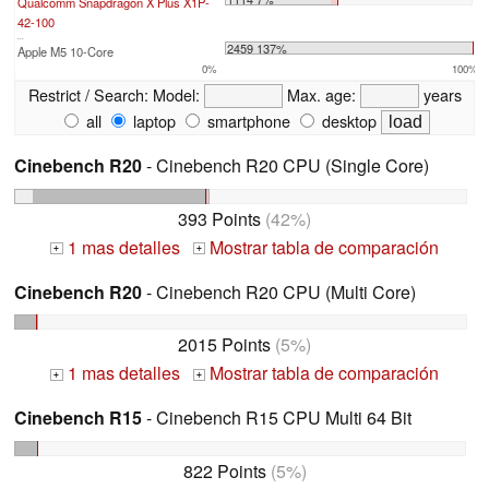
Qualcomm Snapdragon X Plus X1P-
42-100
...
2459 137%
Apple M5 10-Core
0%
100%
Restrict / Search:
Model:
Max. age:
years
all
laptop
smartphone
desktop
Cinebench R20
- Cinebench R20 CPU (Single Core)
393 Points
(42%)
1 mas detalles
Mostrar tabla de comparación
+
+
Cinebench R20
- Cinebench R20 CPU (Multi Core)
2015 Points
(5%)
1 mas detalles
Mostrar tabla de comparación
+
+
Cinebench R15
- Cinebench R15 CPU Multi 64 Bit
822 Points
(5%)