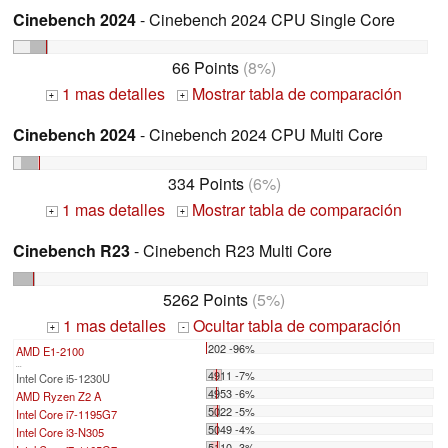
Cinebench 2024
- Cinebench 2024 CPU Single Core
66 Points
(8%)
1 mas detalles
Mostrar tabla de comparación
+
+
Cinebench 2024
- Cinebench 2024 CPU Multi Core
334 Points
(6%)
1 mas detalles
Mostrar tabla de comparación
+
+
Cinebench R23
- Cinebench R23 Multi Core
5262 Points
(5%)
1 mas detalles
Ocultar tabla de comparación
+
-
202 -96%
AMD E1-2100
...
4911 -7%
Intel Core i5-1230U
4953 -6%
AMD Ryzen Z2 A
5022 -5%
Intel Core i7-1195G7
5049 -4%
Intel Core i3-N305
5110 -3%