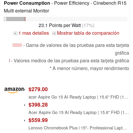
Power Consumption
- Power Efficiency - Cinebench R15
Multi external Monitor
23.1 Points per Watt
(17%)
1 mas detalles
Mostrar tabla de comparación
+
+
- Gama de valores de las pruebas para esta tarjeta
gráfica
- Valores medios de las pruebas para esta tarjeta gráfica
* A menor número, mayor rendimiento
$279.00
acer Aspire Go 15 AI Ready Laptop | 15.6" FHD (1920 x 1080) IPS Display | Intel Core 3 Processor N355 | Intel Graphics | 8GB DDR5 | 128GB UFS | Wi-Fi 6 | Windows 11 Home in S Mode | AG15-32P-39R2
$398.28
Acer Aspire Go 15 AI Ready Laptop | 15.6" FHD (1920 x 1080) IPS Display | Intel Core 3 Processor N355 | Intel Graphics | 8GB DDR5 | 128GB UFS | Wi-Fi 6 | Windows 11 Home in S Mode | AG15-32P-352Z
$559.99
Lenovo Chromebook Plus i 15"- Professional Laptop - Google Gemini - Intel® 3 N355 CPU - 15.3" WUXGA IPS Display - 8GB RAM - 256GB Storage - Integrated Intel® Graphics - Cosmic Blue