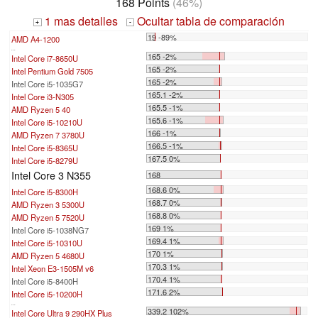
168 Points
(46%)
1 mas detalles
Ocultar tabla de comparación
+
-
19 -89%
AMD A4-1200
...
165 -2%
Intel Core i7-8650U
165 -2%
Intel Pentium Gold 7505
165 -2%
Intel Core i5-1035G7
165.1 -2%
Intel Core i3-N305
165.5 -1%
AMD Ryzen 5 40
165.6 -1%
Intel Core i5-10210U
166 -1%
AMD Ryzen 7 3780U
166.5 -1%
Intel Core i5-8365U
167.5 0%
Intel Core i5-8279U
Intel Core 3 N355
168
168.6 0%
Intel Core i5-8300H
168.7 0%
AMD Ryzen 3 5300U
168.8 0%
AMD Ryzen 5 7520U
169 1%
Intel Core i5-1038NG7
169.4 1%
Intel Core i5-10310U
170 1%
AMD Ryzen 5 4680U
170.3 1%
Intel Xeon E3-1505M v6
170.4 1%
Intel Core i5-8400H
171.6 2%
Intel Core i5-10200H
...
339.2 102%
Intel Core Ultra 9 290HX Plus