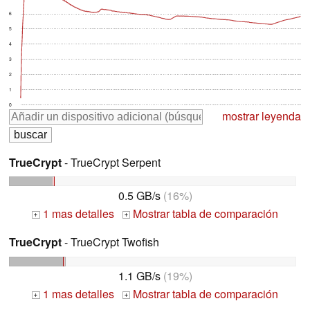
6
5
4
3
2
1
0
mostrar leyenda
TrueCrypt
- TrueCrypt Serpent
0.5 GB/s
(16%)
1 mas detalles
Mostrar tabla de comparación
+
+
TrueCrypt
- TrueCrypt Twofish
1.1 GB/s
(19%)
1 mas detalles
Mostrar tabla de comparación
+
+