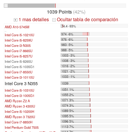
1039 Points
(42%)
1 mas detalles
Ocultar tabla de comparación
+
-
74.4 -93%
AMD A10-5745M
...
974 -6%
Intel Core i5-10210U
976 -6%
Intel Core i5-8259U
983 -5%
Intel Core i3-N305
988 -5%
Intel Core i7-8665U
1003 -3%
Intel Core i5-8257U
1008 -3%
Intel Core i5-8265U
1016 -2%
Intel Core i5-1035G1
1021 -2%
Intel Core i7-8550U
1033 -1%
Intel Core i3-10110U
Intel Core 3 N355
1039
1051 1%
Intel Core i5-10310U
1055 2%
Intel Core i3-1005G1
1071 3%
AMD Ryzen Z2 A
1074 3%
AMD Ryzen 3 4300U
1089 5%
Intel Core i5-10200H
1095 5%
AMD Ryzen 3 7320U
1096 5%
Intel Core i7-8850H
1113 7%
Intel Pentium Gold 7505
1114 7%