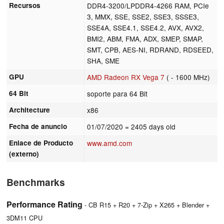
Recursos
DDR4-3200/LPDDR4-4266 RAM, PCIe
3, MMX, SSE, SSE2, SSE3, SSSE3,
SSE4A, SSE4.1, SSE4.2, AVX, AVX2,
BMI2, ABM, FMA, ADX, SMEP, SMAP,
SMT, CPB, AES-NI, RDRAND, RDSEED,
SHA, SME
GPU
AMD Radeon RX Vega 7
( - 1600 MHz)
64 Bit
soporte para 64 Bit
Architecture
x86
Fecha de anuncio
01/07/2020
= 2405 days old
Enlace de Producto
www.amd.com
(externo)
Benchmarks
Performance Rating
- CB R15 + R20 + 7-Zip + X265 + Blender +
3DM11 CPU