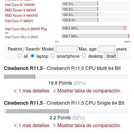
192 3%
Intel Core i5-10400H
193 3%
AMD Ryzen 9 4900H
193 3%
AMD Ryzen 9 4900HS
193.8 4%
Intel Core i7-9850H
...
339.2 82%
Intel Core Ultra 9 290HX Plus
max:
359.7 93%
Intel Core Ultra 9 285K
0%
100%
Restrict / Search:
Model:
Max. age:
years
all
laptop
smartphone
desktop
Cinebench R11.5
- Cinebench R11.5 CPU Multi 64 Bit
19.9 Points
(25%)
1 mas detalles
Mostrar tabla de comparación
+
+
Cinebench R11.5
- Cinebench R11.5 CPU Single 64 Bit
2.2 Points
(52%)
1 mas detalles
Mostrar tabla de comparación
+
+