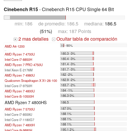
Cinebench R15
- Cinebench R15 CPU Single 64 Bit
min: 186 de promedio: 186.5 mediana:
186.5
(51%)
max: 187 Points
2 mas detalles
Ocultar tabla de comparación
+
-
19 -90%
AMD A4-1200
...
180.3 -3%
AMD Ryzen 7 4700U
180.4 -3%
Intel Core i7-8850H
181.4 -3%
AMD Ryzen 7 PRO 4750U
181.7 -3%
Intel Xeon E-2176M
182 -2%
AMD Ryzen 7 4980U
182.9 -2%
Qualcomm Snapdragon X X1-26-100
183.7 -2%
Intel Core i7-9750H
184 -1%
AMD Ryzen 7 4800U
186.3 0%
Intel Core i5-10500H
AMD Ryzen 7 4800HS
186.5
187 0%
AMD Ryzen 7 5700U
188 1%
Intel Core i7-8559U
188 1%
Intel Core i7-1180G7
188 1%
AMD Ryzen 7 4800H
190.1 2%
Intel Core i9-9880H