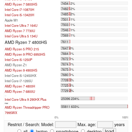
7454 -2%
AMD Ryzen 7 5800HS
7482 -2%
Intel Core i7-10870H
7485 -2%
Intel Core i5-13420H
7501 -1%
Apple M1
7503 -1%
Intel Core Ultra 7 164U
7546 -1%
AMD Ryzen 7 7730U
7569 -1%
Intel Core Ultra 5 134U
AMD Ryzen 7 4800HS
7611
7647 0%
AMD Ryzen 5 PRO 215
7664 1%
AMD Ryzen 9 PRO 6950HS
7672 1%
Intel Core i5-1250P
7674 1%
AMD Ryzen Z1
7675 1%
AMD Ryzen 9 4900HS
7680 1%
Intel Core i5-12450HX
7709 1%
Intel Core i7-1265U
7725 1%
AMD Ryzen 7 4800H
7729 2%
AMD Ryzen 7 6800U
...
25396 234%
Intel Core Ultra 9 290HX Plus
max:
55811 633%
AMD Ryzen Threadripper PRO
7995WX
0%
100%
Restrict / Search:
Model:
Max. age:
years
all
laptop
smartphone
desktop