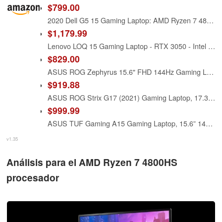
$799.00
2020 Dell G5 15 Gaming Laptop: AMD Ryzen 7 4800H, 512GB SSD, 15.6" 144Hz Full HD Display, AMD Radeon RX 5600M, 8GB RAM, Backlit RGB Keyboard
$1,179.99
Lenovo LOQ 15 Gaming Laptop - RTX 3050 - Intel Core i5-12450HX Beat AMD Ryzen 7 4800H - 15.6" FHD Display 144Hz - 32GB RAM -1TB PCIe SSD -Backlit Keyboard - Windows 11 - G-SYNC - HDMI Cable
$829.00
ASUS ROG Zephyrus 15.6" FHD 144Hz Gaming Laptop, AMD Ryzen 7 4800HS, NVIDIA GeForce RTX 2060, 16GB RAM, 512GB PCIe SSD, Backlit Keyboard, Wi-Fi 6, Windows 11, Black (Renewed)
$919.88
ASUS ROG Strix G17 (2021) Gaming Laptop, 17.3” 144Hz IPS Type FHD, NVIDIA GeForce RTX 3050 Ti, AMD Ryzen 7 4800H, 16GB DDR4, 512B PCIe NVMe SSD, RGB Keyboard, Windows 10, G713IE-EB74
$999.99
ASUS TUF Gaming A15 Gaming Laptop, 15.6” 144Hz FHD IPS-Type, AMD Ryzen 7 4800H, GeForce GTX 1660 Ti, 16GB DDR4, 512GB PCIe SSD, Gigabit Wi-Fi 5, Windows 10 Home, Metal, TUF506IU-ES74
v1.35
Análisis para el AMD Ryzen 7 4800HS
procesador