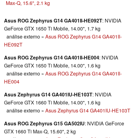
CPU en bruto es excelente, los 1300 dólares que se
Max-Q, 15.6", 2.1 kg
piden por el precio del Zephyrus G15 son un poco más
altos considerando la GPU GeForce GTX 1660 Ti Max-Q.
Asus ROG Zephyrus G14 GA401II-HE092T
: NVIDIA
GeForce GTX 1650 Ti Mobile, 14.00", 1.7 kg
análise externo
»
Asus ROG Zephyrus G14 GA401II-
HE092T
Asus ROG Zephyrus G14 GA401II-HE004
: NVIDIA
GeForce GTX 1650 Ti Mobile, 14.00", 1.6 kg
análise externo
»
Asus ROG Zephyrus G14 GA401II-
HE004
Asus Zephyrus G14 GA401IU-HE103T
: NVIDIA
GeForce GTX 1660 Ti Mobile, 14.00", 1.6 kg
análise externo
»
Asus Zephyrus G14 GA401IU-HE103T
Asus ROG Zephyrus G15 GA502IU
: NVIDIA GeForce
GTX 1660 Ti Max-Q, 15.60", 2 kg