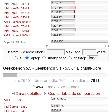
1195 0%
Intel Core i5-1035G1
1197 1%
Intel Core i7-10510U
1198 1%
Intel Core i3-1125G4
1202 1%
Intel Core i5-10500H
1218 2%
AMD Ryzen 9 4900HS
1227 3%
Intel Core i7-10710U
1228 3%
Intel Core i7-10610U
1232 3%
AMD Ryzen 9 4900H
...
2974 150%
Apple M5 10-Core
0%
100%
Restrict / Search:
Model:
Max. age:
years
all
laptop
smartphone
desktop
Geekbench 5.5
- Geekbench 5.1 - 5.5 64 Bit Multi-Core
min: 7540 de promedio: 7611 mediana:
7611
(14%)
max: 7682 puntos
2 mas detalles
Ocultar tabla de comparación
+
-
238.5 -97%
AMD E1-2100
...
7429 -2%
Intel Core i5-1335U
7434 -2%
Intel Core i5-1345U