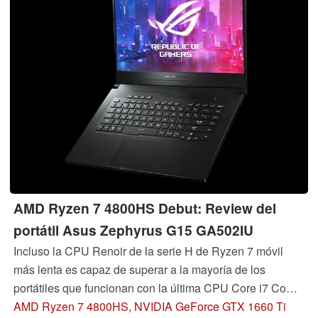
AMD Ryzen 7 4800HS Debut: Review del
portátil Asus Zephyrus G15 GA502IU
Incluso la CPU Renoir de la serie H de Ryzen 7 móvil
más lenta es capaz de superar a la mayoría de los
portátiles que funcionan con la última CPU Core i7 Comet
Lake-H de 10ª generación. Aunque el rendimiento de la
AMD Ryzen 7 4800HS, NVIDIA GeForce GTX 1660 Ti