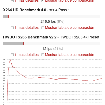
1 mas detalles
Mostrar tabla de comparación
+
+
X264 HD Benchmark 4.0
- x264 Pass 1
216.5 fps
(6%)
1 mas detalles
Mostrar tabla de comparación
+
+
HWBOT x265 Benchmark v2.2
- HWBOT x265 4k Preset
12 fps
(21%)
1 mas detalles
Mostrar tabla de comparación
+
+
19
18
17
16
15
14
13
12
11
10
9
8
7
6
5
4
3
2