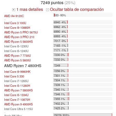
7249 puntos
(25%)
1 mas detalles
Ocultar tabla de comparación
+
-
533 -93%
AMD A4-9120C
...
6940 -4%
Intel Core 3 100U
6962 -4%
Intel Core i9-10885H
6990 -4%
AMD Ryzen 5 PRO 5675U
6993 -4%
AMD Ryzen 3 PRO 210
7017 -3%
AMD Ryzen 5 5600HS
7165 -1%
Intel Core i5-1230U
7171 -1%
Intel Core i5-1240U
7230 0%
AMD Ryzen 7 7730U
7232 0%
AMD Ryzen 5 5600U
AMD Ryzen 7 4800HS
7249
7256 0%
Intel Core i9-9980HK
7301 1%
Intel Core 5 330
7304 1%
Intel Core i7-1265U
7339 1%
Intel Core i5-11260H
7340 1%
AMD Ryzen 7 5800HS
7346 1%
Intel Core i5-1334U
7355 1%
Intel Core i7-10875H
7402 2%
AMD Ryzen 9 4900HS
7425 2%
Intel Core Ultra 5 115U
...
29226 303%
Apple M5 Max