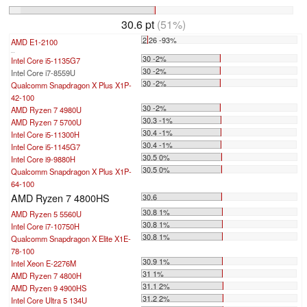
30.6 pt
(51%)
2.26 -93%
AMD E1-2100
...
30 -2%
Intel Core i5-1135G7
30 -2%
Intel Core i7-8559U
30 -2%
Qualcomm Snapdragon X Plus X1P-
42-100
30 -2%
AMD Ryzen 7 4980U
30.3 -1%
AMD Ryzen 7 5700U
30.4 -1%
Intel Core i5-11300H
30.4 -1%
Intel Core i5-1145G7
30.5 0%
Intel Core i9-9880H
30.5 0%
Qualcomm Snapdragon X Plus X1P-
64-100
AMD Ryzen 7 4800HS
30.6
30.8 1%
AMD Ryzen 5 5560U
30.8 1%
Intel Core i7-10750H
30.8 1%
Qualcomm Snapdragon X Elite X1E-
78-100
30.9 1%
Intel Xeon E-2276M
31 1%
AMD Ryzen 7 4800H
31.1 2%
AMD Ryzen 9 4900HS
31.2 2%
Intel Core Ultra 5 134U