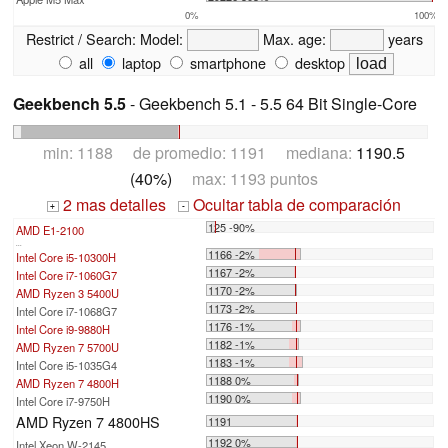
0%
100%
Restrict / Search:
Model:
Max. age:
years
all
laptop
smartphone
desktop
Geekbench 5.5
- Geekbench 5.1 - 5.5 64 Bit Single-Core
min: 1188 de promedio: 1191 mediana:
1190.5
(40%)
max: 1193 puntos
2 mas detalles
Ocultar tabla de comparación
+
-
125 -90%
AMD E1-2100
...
1166 -2%
Intel Core i5-10300H
1167 -2%
Intel Core i7-1060G7
1170 -2%
AMD Ryzen 3 5400U
1173 -2%
Intel Core i7-1068G7
1176 -1%
Intel Core i9-9880H
1182 -1%
AMD Ryzen 7 5700U
1183 -1%
Intel Core i5-1035G4
1188 0%
AMD Ryzen 7 4800H
1190 0%
Intel Core i7-9750H
AMD Ryzen 7 4800HS
1191
1192 0%
Intel Xeon W-2145