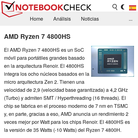
Home
Análisis
Noticias
...
FAQ/Técnica
Biblioteca
AMD Ryzen 7 4800HS
Orientación para la Compra
Busca
El AMD Ryzen 7 4800HS es un SoC
móvil para portátiles grandes basado
Contacto
en la arquitectura Renoir. El 4800HS
integra los ocho núcleos basados en la
micro arquitectura Zen 2. Tienen una
velocidad de 2,9 (velocidad base garantizada) a 4,2 GHz
(Turbo) y admiten SMT / Hyperthreading (16 threads). El
chip se fabrica en el proceso moderno de 7 nm en TSMC
y, en parte, gracias a eso, AMD anuncia un rendimiento 2
veces mejor por Watt para los chips Renoir. El 4800HS es
la versión de 35 Watts (-10 Watts) del Ryzen 7 4800H.