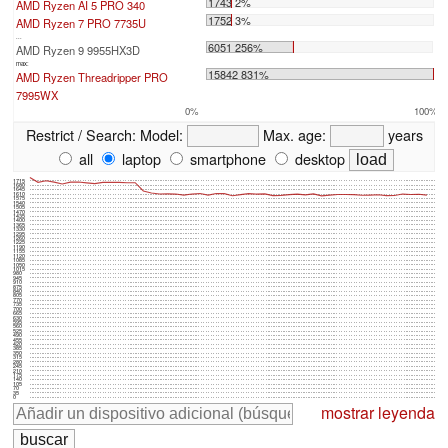
1743 2%
AMD Ryzen AI 5 PRO 340
1752 3%
AMD Ryzen 7 PRO 7735U
...
6051 256%
AMD Ryzen 9 9955HX3D
max:
15842 831%
AMD Ryzen Threadripper PRO
7995WX
0%
100%
Restrict / Search:
Model:
Max. age:
years
all
laptop
smartphone
desktop
1715
1680
1645
1610
1575
1540
1505
1470
1435
1400
1365
1330
1295
1260
1225
1190
1155
1120
1085
1050
1015
980
945
910
875
840
805
770
735
700
665
630
595
560
525
490
455
420
385
350
315
280
245
210
175
140
105
70
35
0
mostrar leyenda