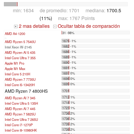
min: 1634 de promedio: 1701 mediana:
1700.5
(11%)
max: 1767 Points
2 mas detalles
Ocultar tabla de comparación
+
-
31 -98%
AMD A4-1200
...
1676 -1%
AMD Ryzen 5 7540U
1682 -1%
Intel Xeon W-2145
1686 -1%
AMD Ryzen AI 5 435
1689 -1%
Intel Core Ultra 7 355
1690 -1%
Apple M1 Pro
1691 -1%
Apple M1 Max
1697 0%
Intel Core 5 210H
1698 0%
AMD Ryzen 7 7735U
1699 0%
Intel Core i5-13420H
AMD Ryzen 7 4800HS
1701
1712 1%
AMD Ryzen AI 7 345
1718 1%
Intel Core Ultra 5 135H
1723 1%
AMD Ryzen AI 7 445
1736 2%
AMD Ryzen 7 5825U
1736 2%
Intel Core Ultra 7 265U
1739 2%
Intel Core i7-1270P
1739 2%
Intel Core i9-10980HK