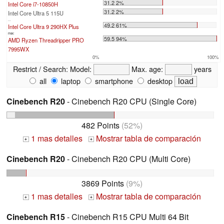
31.2 2%
Intel Core i7-10850H
31.2 2%
Intel Core Ultra 5 115U
...
49.2 61%
Intel Core Ultra 9 290HX Plus
max:
59.5 94%
AMD Ryzen Threadripper PRO
7995WX
0%
100%
Restrict / Search:
Model:
Max. age:
years
all
laptop
smartphone
desktop
Cinebench R20
- Cinebench R20 CPU (Single Core)
482 Points
(52%)
1 mas detalles
Mostrar tabla de comparación
+
+
Cinebench R20
- Cinebench R20 CPU (Multi Core)
3869 Points
(9%)
1 mas detalles
Mostrar tabla de comparación
+
+
Cinebench R15
- Cinebench R15 CPU Multi 64 Bit