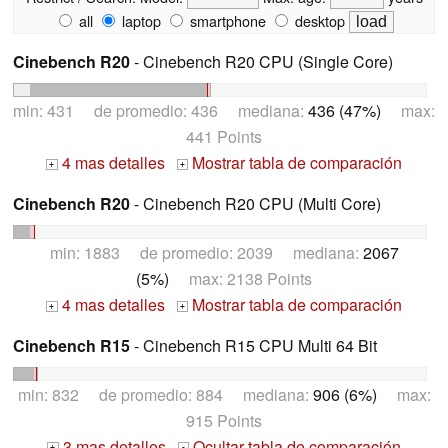
all
laptop
smartphone
desktop
Cinebench R20
- Cinebench R20 CPU (Single Core)
min: 431 de promedio: 436 mediana:
436 (47%)
max:
441 Points
4 mas detalles
Mostrar tabla de comparación
+
+
Cinebench R20
- Cinebench R20 CPU (Multi Core)
min: 1883 de promedio: 2039 mediana:
2067
(5%)
max: 2138 Points
4 mas detalles
Mostrar tabla de comparación
+
+
Cinebench R15
- Cinebench R15 CPU Multi 64 Bit
min: 832 de promedio: 884 mediana:
906 (6%)
max:
915 Points
3 mas detalles
Ocultar tabla de comparación
+
-