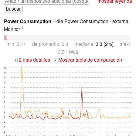
mostrar leyenda
Power Consumption
- Idle Power Consumption - external
Monitor *
min: 3.11 de promedio: 3.3 mediana:
3.3 (2%)
max:
3.51 Watt
2 mas detalles
Mostrar tabla de comparación
+
+
13
12
11
10
9
8
7
6
5
4
3
2
1
0