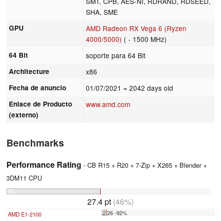
SMT, CPB, AES-NI, RDRAND, RDSEED,
SHA, SME
GPU
AMD Radeon RX Vega 6 (Ryzen
4000/5000)
( - 1500 MHz)
64 Bit
soporte para 64 Bit
Architecture
x86
Fecha de anuncio
01/07/2021
= 2042 days old
Enlace de Producto
www.amd.com
(externo)
Benchmarks
Performance Rating
- CB R15 + R20 + 7-Zip + X265 + Blender +
3DM11 CPU
27.4 pt
(46%)
2.26 -92%
AMD E1-2100
...