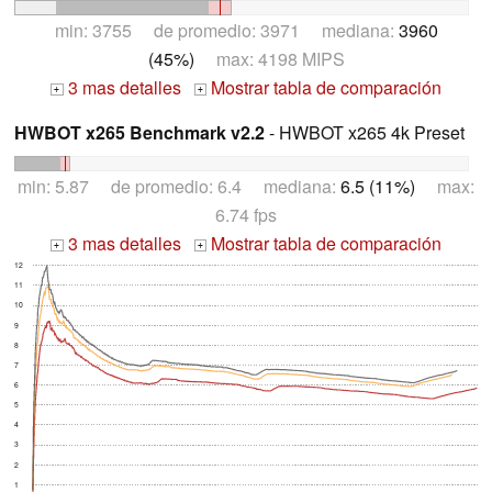
min: 3755 de promedio: 3971 mediana:
3960
(45%)
max: 4198 MIPS
3 mas detalles
Mostrar tabla de comparación
+
+
HWBOT x265 Benchmark v2.2
- HWBOT x265 4k Preset
min: 5.87 de promedio: 6.4 mediana:
6.5 (11%)
max:
6.74 fps
3 mas detalles
Mostrar tabla de comparación
+
+
12
11
10
9
8
7
6
5
4
3
2
1