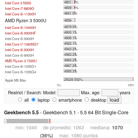
4801 -1%
Intel Core 3 N355
4809 -1%
Intel Core i7-8809G
4841 0%
Intel Core i5-11300H
AMD Ryzen 3 5300U
4856
4879 0%
Intel Core i5-10400H
4900 1%
Intel Core i5-9300HF
4906 1%
Intel Core i5-9400H
4922 1%
Intel Core i7-1060NG7
4943 2%
Intel Core i5-9300H
4963 2%
Intel Core i5-8400H
4963 2%
AMD Ryzen 3 7335U
4967 2%
Intel Core i5-1035G1
4993 3%
Intel Core i5-1035G4
...
29226 502%
Apple M5 Max
0%
100%
Restrict / Search:
Model:
Max. age:
years
all
laptop
smartphone
desktop
Geekbench 5.5
- Geekbench 5.1 - 5.5 64 Bit Single-Core
min: 1040 de promedio: 1063 mediana:
1070
(36%)
max: 1080 puntos