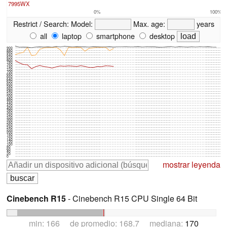
7995WX
0%
100%
Restrict / Search:
Model:
Max. age:
years
all
laptop
smartphone
desktop
900
880
860
840
820
800
780
760
740
720
700
680
660
640
620
600
580
560
540
520
500
480
460
440
420
400
380
360
340
320
300
280
260
240
220
200
180
160
140
120
100
80
60
40
20
0
mostrar leyenda
Cinebench R15
- Cinebench R15 CPU Single 64 Bit
min: 166 de promedio: 168.7 mediana:
170