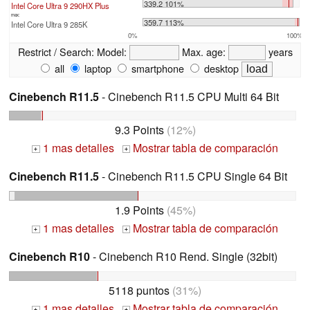
339.2 101%
Intel Core Ultra 9 290HX Plus
max:
359.7 113%
Intel Core Ultra 9 285K
0%
100%
Restrict / Search:
Model:
Max. age:
years
all
laptop
smartphone
desktop
Cinebench R11.5
- Cinebench R11.5 CPU Multi 64 Bit
9.3 Points
(12%)
1 mas detalles
Mostrar tabla de comparación
+
+
Cinebench R11.5
- Cinebench R11.5 CPU Single 64 Bit
1.9 Points
(45%)
1 mas detalles
Mostrar tabla de comparación
+
+
Cinebench R10
- Cinebench R10 Rend. Single (32bit)
5118 puntos
(31%)
1 mas detalles
Mostrar tabla de comparación
+
+