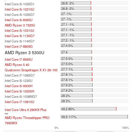
26.8 -2%
Intel Core i5-1035G1
26.8 -2%
Intel Core i5-10210U
27 -1%
Intel Core i5-1035G7
27 -1%
Intel Core i5-8365U
27.1 -1%
AMD Ryzen 3 7320U
27.1 -1%
Intel Core i5-10310U
27.1 -1%
Intel Core i5-1130G7
27.2 -1%
Intel Core i5-1140G7
27.4 0%
Intel Core i7-8809G
AMD Ryzen 3 5300U
27.4
27.5 0%
Intel Core i7-8565U
27.5 0%
AMD Ryzen 5 40
27.7 1%
Qualcomm Snapdragon X X1-26-100
27.8 1%
Intel Core i7-1065G7
27.8 1%
Intel Core i5-1230U
27.9 2%
Intel Core i5-9300H
27.9 2%
Intel Core i5-10200H
28 2%
Intel Core i5-1038NG7
28 2%
Intel Core i7-10810U
...
49.2 80%
Intel Core Ultra 9 290HX Plus
max:
59.5 117%
AMD Ryzen Threadripper PRO
7995WX
0%
100%