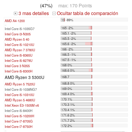
(47%)
max: 170 Points
3 mas detalles
Ocultar tabla de comparación
+
-
19 -89%
AMD A4-1200
...
165 -2%
Intel Core i5-1035G7
165.1 -2%
Intel Core i3-N305
165.5 -2%
AMD Ryzen 5 40
165.6 -2%
Intel Core i5-10210U
166 -2%
AMD Ryzen 7 3780U
166.5 -1%
Intel Core i5-8365U
167.5 -1%
Intel Core i5-8279U
168 0%
Intel Core 3 N355
168.6 0%
Intel Core i5-8300H
AMD Ryzen 3 5300U
168.7
168.8 0%
AMD Ryzen 5 7520U
169 0%
Intel Core i5-1038NG7
169.4 0%
Intel Core i5-10310U
170 1%
AMD Ryzen 5 4680U
170.3 1%
Intel Xeon E3-1505M v6
170.4 1%
Intel Core i5-8400H
171.6 2%
Intel Core i5-10200H
171.7 2%
Intel Core i7-8705G
172 2%
Intel Core i7-8750H
...