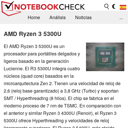
Home
Análisis
Noticias
...
FAQ/Técnica
Biblioteca
AMD Ryzen 3 5300U
Orientación para la Compra
Busca
El AMD Ryzen 3 5300U es un
procesador para portátiles delgados y
Contacto
ligeros basado en la generación
Lucienne. El R3 5300U integra cuatro
núcleos (quad core) basados en la
microarquitectura Zen 2. Tienen una velocidad de reloj de
2,6 (reloj base garantizado) a 3,8 GHz (Turbo) y soportan
SMT / Hyperthreading (8 hilos). El chip se fabrica en el
moderno proceso de 7 nm de TSMC. En comparación con
el anterior y similar Ryzen 3 4300U (Renoir), el Ryzen 3
5300U ofrece Hyperthreading y velocidades de reloj
ligeramente superiores. El Ryzen 3 5400U, más rápido,