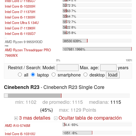
Intel Core i7-1185G7
5372 3%
Intel Core i5-10200H
5563 7%
Intel Core i7-11370H
5564 7%
Intel Core i5-11300H
5572 7%
Intel Core Ultra 5 134U
5622 8%
Intel Core i7-11390H
5625 8%
Intel Core i5-1155G7
...
38530 639%
AMD Ryzen 9 9955HX3D
max:
107681 1966%
AMD Ryzen Threadripper PRO
7995WX
0%
100%
Restrict / Search:
Model:
Max. age:
years
all
laptop
smartphone
desktop
Cinebench R23
- Cinebench R23 Single Core
min: 1102 de promedio: 1115 mediana:
1115
(45%)
max: 1129 Points
3 mas detalles
Ocultar tabla de comparación
+
-
74.4 -93%
AMD A10-5745M
...
1051 -6%
Intel Core i5-10310U