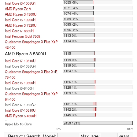
1055 -5%
Intel Core i3-1005G1
1071 -4%
AMD Ryzen Z2 A
1074 -4%
AMD Ryzen 3 4300U
1089 -2%
Intel Core i5-10200H
1095 -2%
AMD Ryzen 3 7320U
1096 -2%
Intel Core i7-8850H
1113 0%
Intel Pentium Gold 7505
1114 0%
Qualcomm Snapdragon X Plus X1P-
42-100
AMD Ryzen 3 5300U
1115
1119 0%
Intel Core i7-10810U
1119 0%
Intel Core i5-1035G4
1124 1%
Qualcomm Snapdragon X Elite X1E-
78-100
1126 1%
Intel Core i5-10300H
1128 1%
Intel Core i5-8400H
1129 1%
Qualcomm Snapdragon X Plus X1P-
64-100
1131 1%
Intel Core i7-1065G7
1142 2%
Intel Core i7-10510U
1145 3%
AMD Ryzen 5 4600H
...
2459 121%
Apple M5 10-Core
0%
100%
Restrict / Search:
Model:
Max. age:
years