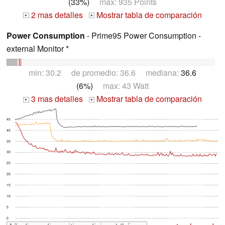
(33%)
max: 935 Points
2 mas detalles
Mostrar tabla de comparación
+
+
Power Consumption
- Prime95 Power Consumption -
external Monitor *
min: 30.2 de promedio: 36.6 mediana:
36.6
(6%)
max: 43 Watt
3 mas detalles
Mostrar tabla de comparación
+
+
45
40
35
30
25
20
15
10
5
0