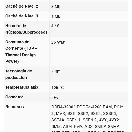
Caché de Nivel 2
2 MB
Caché de Nivel 3
4 MB
Número de
4 / 8
Núcleos/Subprocesos
Consumo de
25 Watt
Corriente (TDP =
Thermal Design
Power)
Tecnología de
7 nm
producción
Temperatura Máx.
105 °C
Conector
FP6
Recursos
DDR4-3200/LPDDR4-4266 RAM, PCIe
3, MMX, SSE, SSE2, SSE3, SSSE3,
SSE4A, SSE4.1, SSE4.2, AVX, AVX2,
BMI2, ABM, FMA, ADX, SMEP, SMAP,