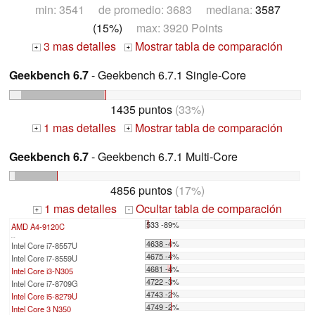
min: 3541 de promedio: 3683 mediana:
3587
(15%)
max: 3920 Points
3 mas detalles
Mostrar tabla de comparación
+
+
Geekbench 6.7
- Geekbench 6.7.1 Single-Core
1435 puntos
(33%)
1 mas detalles
Mostrar tabla de comparación
+
+
Geekbench 6.7
- Geekbench 6.7.1 Multi-Core
4856 puntos
(17%)
1 mas detalles
Ocultar tabla de comparación
+
-
533 -89%
AMD A4-9120C
...
4638 -4%
Intel Core i7-8557U
4675 -4%
Intel Core i7-8559U
4681 -4%
Intel Core i3-N305
4722 -3%
Intel Core i7-8709G
4743 -2%
Intel Core i5-8279U
4749 -2%
Intel Core 3 N350