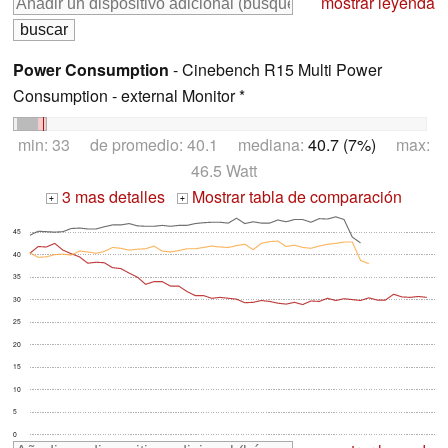
mostrar leyenda
Power Consumption
- Cinebench R15 Multi Power
Consumption - external Monitor *
min: 33 de promedio: 40.1 mediana:
40.7 (7%)
max:
46.5 Watt
3 mas detalles
Mostrar tabla de comparación
+
+
45
40
35
30
25
20
15
10
5
0