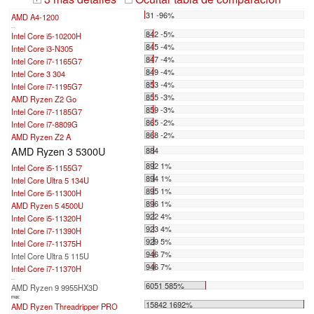
31 -96%
AMD A4-1200
...
842 -5%
Intel Core i5-10200H
845 -4%
Intel Core i3-N305
847 -4%
Intel Core i7-1165G7
849 -4%
Intel Core 3 304
853 -4%
Intel Core i7-1195G7
855 -3%
AMD Ryzen Z2 Go
859 -3%
Intel Core i7-1185G7
865 -2%
Intel Core i7-8809G
868 -2%
AMD Ryzen Z2 A
AMD Ryzen 3 5300U
884
892 1%
Intel Core i5-1155G7
894 1%
Intel Core Ultra 5 134U
895 1%
Intel Core i5-11300H
896 1%
AMD Ryzen 5 4500U
922 4%
Intel Core i5-11320H
923 4%
Intel Core i7-11390H
929 5%
Intel Core i7-11375H
946 7%
Intel Core Ultra 5 115U
946 7%
Intel Core i7-11370H
...
6051 585%
AMD Ryzen 9 9955HX3D
max:
15842 1692%
AMD Ryzen Threadripper PRO