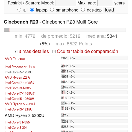
Restrict / Search:
Model:
Max. age:
years
all
laptop
smartphone
desktop
Cinebench R23
- Cinebench R23 Multi Core
min: 4772 de promedio: 5212 mediana:
5341
(5%)
max: 5522 Points
3 mas detalles
Ocultar tabla de comparación
+
-
202 -96%
AMD E1-2100
...
4905 -6%
Intel Processor U300
4911 -6%
Intel Core i5-1230U
4953 -5%
AMD Ryzen Z2 A
5022 -4%
Intel Core i7-1195G7
5049 -3%
Intel Core i3-N305
5110 -2%
Intel Core i7-1165G7
5132 -2%
Intel Core i5-10300H
5149 -1%
AMD Ryzen 5 7520U
5182 -1%
Intel Core i3-1215U
AMD Ryzen 3 5300U
5212
5262 1%
Intel Core 3 N355
5263 1%
Intel Core 3 304
5324 2%