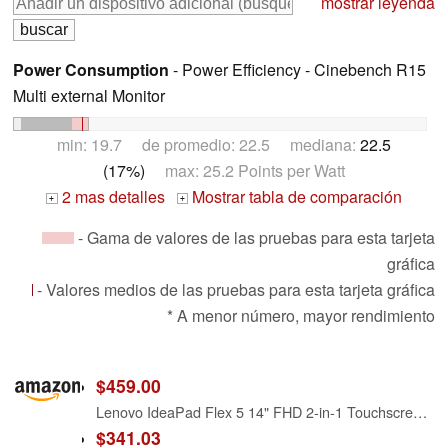
mostrar leyenda
Power Consumption
- Power Efficiency - Cinebench R15
Multi external Monitor
min: 19.7 de promedio: 22.5 mediana:
22.5
(17%)
max: 25.2 Points per Watt
2 mas detalles
Mostrar tabla de comparación
+
+
- Gama de valores de las pruebas para esta tarjeta
gráfica
- Valores medios de las pruebas para esta tarjeta gráfica
* A menor número, mayor rendimiento
$459.00
Lenovo IdeaPad Flex 5 14" FHD 2-in-1 Touchscreen Laptop, AMD Ryzen 3 5300U (up to 3.80 GHz), 4GB RAM, 256GB PCIe SSD, Webcam HDMI Blue Win10 S
$341.03