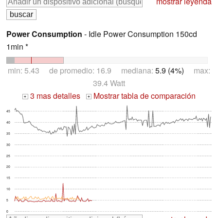
mostrar leyenda
Power Consumption
- Idle Power Consumption 150cd
1min *
min: 5.43 de promedio: 16.9 mediana:
5.9 (4%)
max:
39.4 Watt
3 mas detalles
Mostrar tabla de comparación
+
+
45
40
35
30
25
20
15
10
5
0